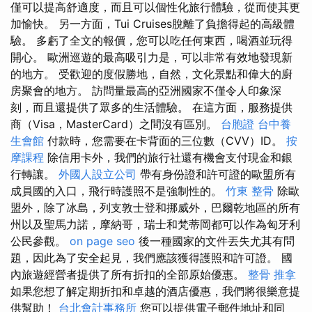
僅可以提高舒適度，而且可以個性化旅行體驗，從而使其更
加愉快。 另一方面，Tui Cruises脫離了負擔得起的高級體
驗。 多虧了全文的報價，您可以吃任何東西，喝酒並玩得
開心。 歐洲巡遊的最高吸引力是，可以非常有效地發現新
的地方。 受歡迎的度假勝地，自然，文化景點和偉大的廚
房聚會的地方。 訪問量最高的亞洲國家不僅令人印象深
刻，而且還提供了眾多的生活體驗。 在這方面，服務提供
商（Visa，MasterCard）之間沒有區別。
台胞證
台中養
生會館
付款時，您需要在卡背面的三位數（CVV）ID。
按
摩課程
除信用卡外，我們的旅行社還有機會支付現金和銀
行轉讓。
外國人設立公司
帶有身份證和許可證的歐盟所有
成員國的入口，飛行時護照不是強制性的。
竹東 整骨
除歐
盟外，除了冰島，列支敦士登和挪威外，巴爾乾地區的所有
州以及聖馬力諾，摩納哥，瑞士和梵蒂岡都可以作為匈牙利
公民參觀。
on page seo
後一種國家的文件丟失尤其有問
題，因此為了安全起見，我們應該獲得護照和許可證。 國
內旅遊經營者提供了所有折扣的全部原始優惠。
整骨 推拿
如果您想了解定期折扣和卓越的酒店優惠，我們將很樂意提
供幫助！
台北會計事務所
您可以提供電子郵件地址和同