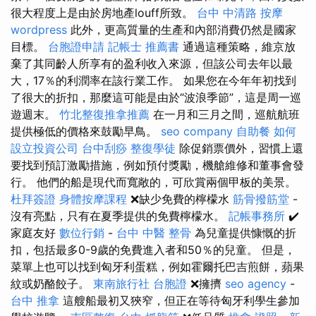
很大程度上是由於房地產louff所致。
台中 中清路 按摩
wordpress
此外，更高質量的生產和內部消費仍然是國家
目標。
台胞證申請
記帳士 推薦書
通過這種策略，維京放
棄了其同齡人所享有的盈利收入來源，但該公司去年以最
大，17％的利潤率在該行業工作。 如果您在今年年初找到
了很大的折扣，那麼這可能是由於“波浪季節”，這是周一巡
遊週末。
竹北整復推拿推薦
在一月和三月之間，巡航航班
提供極低的價格來鼓勵早鳥。
seo company
自助餐
如何
設立投資公司
台中刮痧
整復學徒
除促銷票價外，習慣上還
要找到預訂激勵措施，例如預付獎勵，機艙維修和董事會發
行。 他們的船是現代而寬敞的，可欣賞兩個甲板的美景。
杜拜簽證
身體按摩課程
❌缺少免費的檸檬水
筋骨撥筋堂
-
沒有亮點，只有在夏季提供的免費檸檬水。
記帳事務所
✔️
家庭友好
數位行銷
-
台中 中醫 整骨
為兒童提供慷慨的折
扣，包括最多0-9歲的免費進入者和50％的兒童。 但是，
菜單上也可以找到匈牙利蛋糕，例如霍爾托巴吉煎餅，蘋果
紋或奶酪餃子。
東南旅行社 台胞證
❌擁擠
seo agency
-
台中 推拿
這艘船最初又狹窄，但正在等待匈牙利學生參加