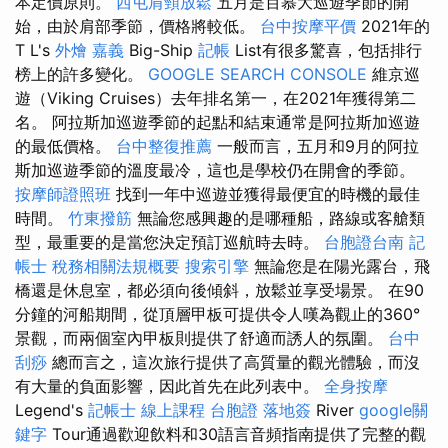
本定價原則。
西屯肩頸放鬆
五月是百慕大巡遊季節的開
始，由於肩部季節，價格將較低。
台中按摩平價
2021年的
T L's
外燴 嘉義
Big-Ship
記帳
List有很多驚喜，包括排行
榜上的許多變化。
GOOGLE SEARCH CONSOLE
維京巡
遊（Viking Cruises）去年排名第一，在2021年獲得第二
名。 阿拉斯加巡遊季節的起點和結束通常是阿拉斯加巡遊
的最低價格。
台中整復推薦
一般而言，五月和9月的阿拉
斯加巡遊季節的溫度最冷，這也是學校仍在開會的季節。
按摩師證照班
找到一年中巡遊並獲得最便宜的時機的最佳
時間。
竹東撥筋
無論您感興趣的是哪種船，路線或客艙類
型，最重要的是當您決定預訂巡航時去時。
台胞證台南
記
帳士 稅務相關法規概要
搜索引擎
無論您是在陽光露台，飛
橋還是休息室，都必須向後傾斜，放鬆並享受場景。 在90
分鐘的河船期間，從頂層甲板可提供令人嘆為觀止的360°
景觀，而兩個室內甲板則提供了舒適而誘人的氛圍。
台中
刮痧
總而言之，這次旅行提供了高質量的觀光體驗，而沒
有大量的負面影響，因此首先在此列表中。
全身按摩
Legend's
記帳士 線上課程
台胞證 落地簽
River
google關
鍵字
Tour通過歡迎飲料和30語言音頻指南提供了完整的觀