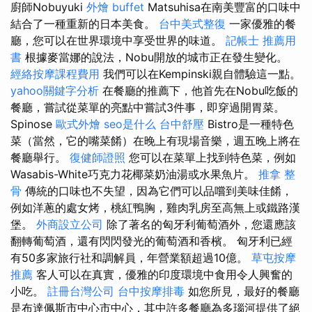
廚師Nobuyuki
外燴 buffet
Matsuhisa在南美豐富的口味中
結合了一種重新的日本美食。
台中美式整復
一家優雅的餐
廳，您可以在世界環境中享受世界的味道。
記帳士 推薦用
書
根據麥當娜的說法，Nobu開放的城市正在發生變化。
經絡按摩課程費用
我們可以在Kempinski親自體驗這一點。
yahoo關鍵字分析
在餐廳的推薦下，他首先在Nobu吃飯的
餐廳，嘗試從菜單的亮點中嘗試3件事，即穿過開胃菜。
Spinose
歐式外燴
seo是什么
台中舒壓
Bistro是一種特色
菜（當然，它的嘴菜餚）在晚上有現場音樂，週五晚上將在
餐廳舉行。
復健師證照
您可以在菜單上找到特色菜，例如
Wasabis-White巧克力花椰菜奶油湯或水果魚片。
推拿 整
骨
傳統的口味也不失望，因為它們可以品嚐到美味佳餚，
例如洋蔥的處女烤，桃紅鴨胸，雞肉乳房至高無上或鐵路漢
堡。
外商設立公司
除了著名的匈牙利葡萄酒外，您還應該
翻轉葡萄酒，還有閃閃發光的葡萄酒和香檳。 匈牙利已經
有50多家旅行社和調解員，年營業額超過10億。
草屯按摩
推薦
客人可以在真實，優雅的印度環境中食用令人興奮的
小吃。
註冊台灣公司
台中按摩排毒
如您所見，最好的餐廳
是布達佩斯市中心市中心，其中許多餐廳為多瑙河提供了絕