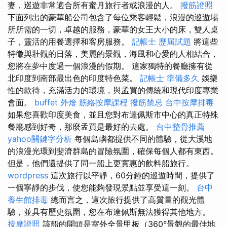
妻，巡遊非常適合所有蜜月旅行者或浪漫的人。
撥筋證照
下面列出的豪華船公司包含了每位乘客輕鬆，浪漫的巡遊場
所所需的一切，卓越的服務，豪華的女王大小的床，雙人桌
子，靈活的用餐選擇和客房服務。
記帳士 歷屆試題
將這些
特徵與壯觀的日落，美麗的景觀，海風和心愛的人相結合，
您將在夢中度過一個浪漫的假期。 這家獨特的餐廳擁有從
北印度到南部最出色的印度特色菜。
記帳士 準備多久
娛樂
性的款待，充滿活力的環境，與孟買的傳統和現代印度專業
會面。
buffet 外燴
筋絡按摩課程
撥筋禁忌
台中按摩排毒
如果您喜歡印度美食，並且您對布達佩斯市中心的真正特殊
餐廳感到好奇，那麼孟買是最好的去處。
台中整骨推薦
yahoo關鍵字分析
每個島嶼都提供不同的體驗，從大溪地
的浪漫光環到斐濟群島的冒險氛圍，確保每個人都有東西。
但是，他們還提供了同一船上更實惠的飲料船旅行。
wordpress
這次旅行以平靜，60分鐘的巡遊時間，提供了
一個寧靜的步伐，使您能夠發現景點並享受這一刻。
台中
養生館排毒
總而言之，這次旅行提供了高質量的觀光體
驗，並具有歷史氛圍，您在布達佩斯無法獲得其他地方。
按摩證照
該船的開頭是室外全景甲板（360°景觀的最佳地