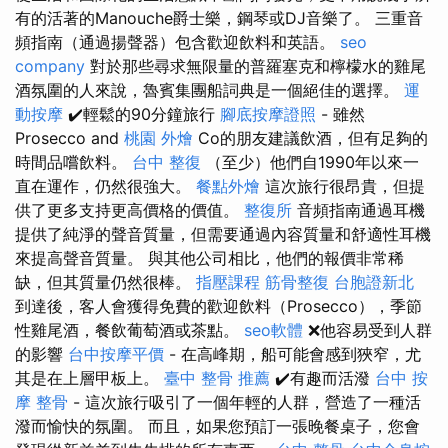
有的活著的Manouche爵士樂，鋼琴或DJ音樂了。 三重音
頻指南（通過揚聲器）包含歡迎飲料和英語。
seo
company
對於那些尋求無限量的普羅塞克和檸檬水的雞尾
酒氛圍的人來說，魯賓集團船詞典是一個絕佳的選擇。
運
動按摩
✔️輕鬆的90分鐘旅行
腳底按摩證照
- 雖然
Prosecco and
桃園 外燴
Co的朋友建議飲酒，但有足夠的
時間品嚐飲料。
台中 整復
（至少）他們自1990年以來一
直在運作，仍然很強大。
餐點外燴
這次旅行很昂貴，但提
供了更多支持更高價格的價值。
整復所
音頻指南通過耳機
提供了純淨的聲音質量，但需要通過內容質量和舒適性耳機
來提高聲音質量。 與其他公司相比，他們的報價非常稀
缺，但其質量仍然很棒。
指壓課程
筋骨整復
台胞證新北
到達後，客人會獲得免費的歡迎飲料（Prosecco），季節
性雞尾酒，餐飲葡萄酒或茶點。
seo軟體
❌他容易受到人群
的影響
台中按摩平價
- 在高峰期，船可能會感到狹窄，尤
其是在上層甲板上。
臺中 整骨 推薦
✔️有趣而活潑
台中 按
摩 整骨
- 這次旅行吸引了一個年輕的人群，營造了一種活
潑而愉快的氛圍。 而且，如果您預訂一張晚餐桌子，您會