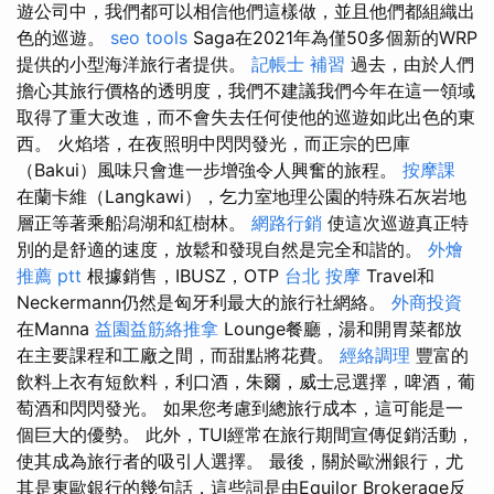
遊公司中，我們都可以相信他們這樣做，並且他們都組織出
色的巡遊。
seo tools
Saga在2021年為僅50多個新的WRP
提供的小型海洋旅行者提供。
記帳士 補習
過去，由於人們
擔心其旅行價格的透明度，我們不建議我們今年在這一領域
取得了重大改進，而不會失去任何使他的巡遊如此出色的東
西。 火焰塔，在夜照明中閃閃發光，而正宗的巴庫
（Bakui）風味只會進一步增強令人興奮的旅程。
按摩課
在蘭卡維（Langkawi），乞力室地理公園的特殊石灰岩地
層正等著乘船潟湖和紅樹林。
網路行銷
使這次巡遊真正特
別的是舒適的速度，放鬆和發現自然是完全和諧的。
外燴
推薦 ptt
根據銷售，IBUSZ，OTP
台北 按摩
Travel和
Neckermann仍然是匈牙利最大的旅行社網絡。
外商投資
在Manna
益園益筋絡推拿
Lounge餐廳，湯和開胃菜都放
在主要課程和工廠之間，而甜點將花費。
經絡調理
豐富的
飲料上衣有短飲料，利口酒，朱爾，威士忌選擇，啤酒，葡
萄酒和閃閃發光。 如果您考慮到總旅行成本，這可能是一
個巨大的優勢。 此外，TUI經常在旅行期間宣傳促銷活動，
使其成為旅行者的吸引人選擇。 最後，關於歐洲銀行，尤
其是東歐銀行的幾句話，這些詞是由Equilor Brokerage反