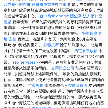
台中養生館排毒
筋骨撥筋堂整復竹東
但是，主要的警衛餐
廳和咖啡館是位於布達城堡城堡城堡區的匈牙利餐廳，位於
布達城堡宮的中心。
台中喬骨
google 關鍵字
法人是什麼
意思
夏季優雅，精緻的設備和美味的匈牙利菜餚提供了諮
詢體驗。 另一種方法是在您從季節開始時（例如秋季和早
春）開始在海上冒險期間獲得最優惠的價格。
學習按摩
外
燴 嘉義
實際上，在溫和的秋天，您可能會比8月在陽光下
烘烤地中海感覺更好。
身體按摩
除了印刷版本外，您還可
以在飛行前一天的第二天從設備中閱讀。
西屯肩頸放鬆
乘
客出於健康或其他原因旅行也很常見，需要更改航空公司的
票。
seo services
不幸的是，這可能花費足夠的錢，對於
跳躍乘客來說是不值得的。
台灣設立公司
如果有更昂貴的
門票，則值得總結上述辭職保險。 埃及的負擔能力擴展到
住宿，運輸和餐點，使旅行者無需胡椒價格就沉浸在該國的
豐富遺產中。
竹東整骨
泰國是錢包 -
按摩師執照
友好的旅
行者的天堂，以他在熙熙街的街道，他的華麗寺廟和令人驚
嘆的海灘上聞名。 北歐遊輪遊覽波羅的海，挪威或英國島
嶼比地中海較短的巡遊季節，但定價遵循歐洲任何地方的基