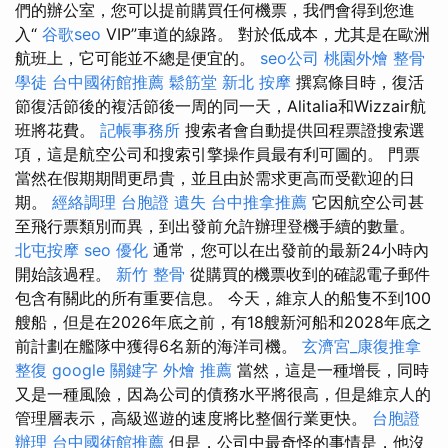
們的辦公室，您可以提前購買任何機票，我們會得到您進
入“
谷歌seo
VIP”車道的線路。 對於低成本，尤其是在歐洲
航班上，它可能並不總是便宜的。
seo公司
桃園外燴
整骨
學徒
台中國術館推薦
鬆筋堂
新北 按摩
撰寫條目時，復活
節復活節後的複活節後一周的同一天，Alitalia和Wizzair航
班將花費。
記帳事務所
搜索者會自動提供回程票證搜索選
項，這是航空公司和搜索引擎操作員最有利可圖的。 門票
當然在假期期間更昂貴，並且由於需求更高而受歡迎的日
期。
經絡調理
台胞證 遺失
台中推拿推薦
它因航空公司甚
至飛行票類別而異，到出發前允許辦理登機手續的數量。
北屯按摩
seo 優化
通常，您可以在出發前的最新24小時內
開始該過程。
新竹 整骨
從購買的機票收到的確認電子郵件
包含有關此的所有重要信息。 今天，維京人的船隻不到100
艘船，但是在2026年底之前，有18艘新河船和2028年底之
前計劃在艦隊中獲得6名新的海洋司機。
玄濟宮_康復推拿
整復
google 關鍵字
外燴 推薦
當然，這是一種增長，同時
又是一種風險，因為公司的債務水平將很高，但是維京人的
管理層表示，高級巡遊的速度將比整個行業更快。
台胞證
辦理
台中國術館推薦
但是，公司中最奇怪的事情是，他沒