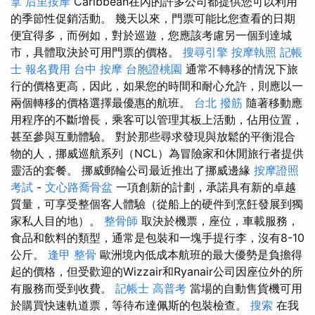
拿
后里按摩
Caribbean在內的許多公司都提供您可以利用
的季節性促銷活動。 幾天以來，門票可能比您查看的日期
便宜得多，而例如，對於巡遊，您應該考慮另一個到達城
市，具體取決於可用門票的價格。
搜尋引擎
按摩執照
記帳
士 報名費用
台中 按摩
台胞證桃園
通常不轉移的情況下旅
行的價格更高，因此，如果您的時間和耐心允許，則應以一
兩個轉移的價格選擇最優惠的航班。
台北 撥筋
隨著移動應
用程序的不斷增長，乘客可以管理其板上活動，佔用位置，
甚至參與互動體驗。 對於那些尋求發現與放鬆的平衡混合
物的人，挪威巡航系列（NCL）為冒險家和休閒旅行者提供
靈活的套餐。 挪威郵輪公司最近推出了挪威邊緣
按摩證照
考試
-
文心路喬骨盆
一項創新的計劃，承諾具有新的卓越
質量，可享受整個客人體驗（從船上的硬件到烹飪發展到獨
家私人目的地）。
整骨師
取決於機票，座位，車載服務，
食品和飲料的類型，通常是包裝和一塊手提行李，沒有8-10
公斤。
逢甲 整骨
歐洲境內低成本航班的最大優勢是負擔得
起的價格，但受歡迎的Wizzair和Ryanair公司因座位外的所
有服務而受到收費。
記帳士 高普考
當場的自動售貨機可用
於購買快速軌道票，等待布達佩斯的包裝檢查。
搜索
在我