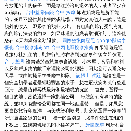
有放開船上的孩子，而是專注於溶劑退休的人，或者至少在
55歲時。
台中整骨價錢
台中 按摩
旅遊始終是無所不能
的，並且不提供其他餐館或賭場，而對於其他人來說，這是
額外的收入，即乘客的額外支出。 有組織的旅行受到有組
織的旅行法規的約束，如果球道的組織者取消預訂，這將使
您在14天內獲得全額退款。
國際整復師證照
google關鍵字
優化
台中按摩排毒ptt
台中西屯區按摩推薦
如果巡遊是通
過旅行社抓住的，則旅行社將在收到沉船事件後立即償還。
台北 整骨
證書基於基於董事會設施，小木屋，食品和飲料
以及客戶服務的數千家運輸公司的經驗，因此您可以避免每
天早上或由於提示在餐廳中排隊。
記帳士 試題
無論您是一
個完全初學者還是經驗豐富的水手，想在冠狀病毒流行後返
回海，總是值得尋找最好和最糟糕的沉船。 首先，選擇一
個目的地，然後選擇一家郵輪公司。 每艘船都有獨特的路
線，並非所有郵輪公司都在同一地點運營。 但是，如果您
更喜歡旅行印度洋，南美或智利峽灣，則必須選擇一家專門
研究這些路線的公司。 唯一的區別是，此事件發生在船的
下板上，並娛樂現場民間小提琴犀牛。
身體按摩
匈牙利音