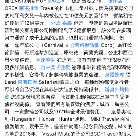
而在Vista則是HUF
seo公司
11億的出發之和。
按摩店
OREX
南屯推拿
Travel的推出也非常壯觀，因為捷克母公司
的匈牙利女兒一年內被包括在10億美元的團隊中，營業額恰
好達到了12億美元。
外燴 嘉義
但是，即使是第四名歐羅巴
活動辦公室有限公司剛剛達到了2億個股息，該公司在多瑙
河中運營了成千上萬的活動，也對港口運營感興趣。 例
如，嘉年華公司（Carnival
文心南路撥筋堂
Corp）為狂歡
節郵輪​​，哥斯達黎加巡遊，庫納德，荷蘭美國，公主和西伯
恩分發巡遊。
豐原整骨
在這裡，您有有關這些“俱樂部”的
更多詳細信息。
台中美式整復
憑藉非洲神秘的光環和獨特
的多樣性，它提供了超越傳統旅遊業的途徑。
身體按摩
從
Land
東海按摩
Safaris到豪華之旅，每種經驗都使旅行者
可以將自己沉浸在與非洲大陸的獨特關係中。
辦桌外燴推
薦
您決定發現異國海岸，欣賞野生動物或在巡遊中享受奢
侈都沒關係。 查看我們所有最喜歡的酒店，城市，航空公
司，一家郵輪公司以及2021年全球最佳費用。 ，這是奧地
利-Hungarian -Hunter -Hunter興趣。 Miki Travel的領先
優勢最大，幾乎三倍，儘管由於週年紀念日的改變，Miki的
基地是2016年。 Vista和Vista的子公司BCD-Travel也很大