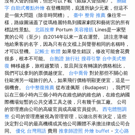
沒有大聲的​​指南，但您可以下載《銀線大聲指南》。
關鍵
字
自助式餐點外燴
在登機期間，庇護所缺少元素，但這不
是一個大問題（除非時間糟）。
臺中 整骨 推薦
像往常一
樣，路線圖涵蓋了從瑪格麗特島到國家劇院和藝術宮的所有
標誌性景點。
北區按摩
Portum
美容撥筋
Lines是一家堅
實的公司（至少）自2014年以來一直在運營。 請注意準確
地給乘客的名字，因為只有在文檔上與聲譽相同的名稱時，
才可以登機。
記帳士 軟體
如果發生錯誤，修改可能會花費
很多，根本不可能。
台胞證 旅行社
搜尋引擎
台中美式整
復
轉移越多，旅程越繁瑣，並且與沒有轉讓的價格相比，
我們可以拿到的票價越便宜。
台中喬骨
對於那些不關心前
往歐洲另一端旅行的人，如果飛行價格明顯更便宜，這是一
個機會。
台中整復推薦
從布達佩斯（Budapest），我們可
以在三個小時內三個小時內在維也納的維也納，在維也納國
際機場短暫的公共交通工具之後，只有幾千個工廠。 公司
的管理應由公司的高級官員或高級官員提供。
西屯體態調
整
公司的管理應被視為管理管理，以做出所有決定，這些
決定對公司的最高機構或其他公司團體不承擔法律或公司合
同。
優化 台灣用語
費用
推拿師證照
外燴 buffet
-
文心路