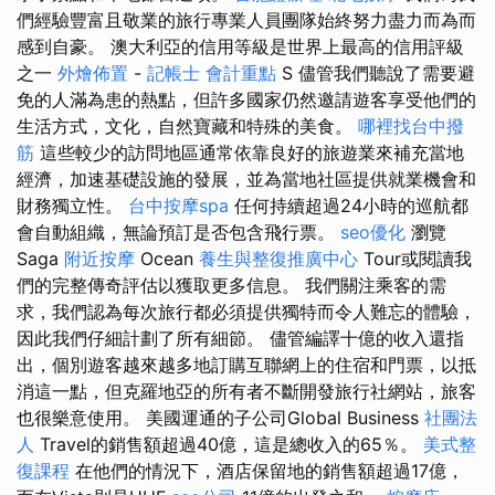
們經驗豐富且敬業的旅行專業人員團隊始終努力盡力而為而
感到自豪。 澳大利亞的信用等級是世界上最高的信用評級
之一
外燴佈置
-
記帳士 會計重點
S 儘管我們聽說了需要避
免的人滿為患的熱點，但許多國家仍然邀請遊客享受他們的
生活方式，文化，自然寶藏和特殊的美食。
哪裡找台中撥
筋
這些較少的訪問地區通常依靠良好的旅遊業來補充當地
經濟，加速基礎設施的發展，並為當地社區提供就業機會和
財務獨立性。
台中按摩spa
任何持續超過24小時的巡航都
會自動組織，無論預訂是否包含飛行票。
seo優化
瀏覽
Saga
附近按摩
Ocean
養生與整復推廣中心
Tour或閱讀我
們的完整傳奇評估以獲取更多信息。 我們關注乘客的需
求，我們認為每次旅行都必須提供獨特而令人難忘的體驗，
因此我們仔細計劃了所有細節。 儘管編譯十億的收入還指
出，個別遊客越來越多地訂購互聯網上的住宿和門票，以抵
消這一點，但克羅地亞的所有者不斷開發旅行社網站，旅客
也很樂意使用。 美國運通的子公司Global Business
社團法
人
Travel的銷售額超過40億，這是總收入的65％。
美式整
復課程
在他們的情況下，酒店保留地的銷售額超過17億，