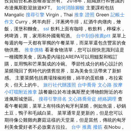
投資組合私募股權基金所有。 2018年，組織旅行和會議的
布達佩斯歡迎旅遊KFT。
如何消除腳酸
主要課程包括
Mangalic
搜尋引擎
Virgin，Thai
推拿 證照
Green
記帳士
作文
Curry，烤羊肉肝，洋蔥烤牛排，紅酒牛肉燉肉，燴
飯，漢堡和麵食。
ssl
飲料上面有咖啡，軟飲料，檸檬水，
烤啤酒，胃，家用和外國葡萄酒。
台中刮痧推薦ptt
菜單上
每週的每一天都有單獨的午餐菜單，而菜單還包含豐富的食
物供應。
推拿價格
看著食物清單，您可以很快意識到這是
一種國際美食，因為委內瑞拉AREPA可以用鱷梨和蝦訂
購，並用鴨和芒果製成的冷碗。 季節性成分的精心設計的
菜餚飛回了舊時代的懷舊世界，並為美食生活帶來了新鮮
感。 主要菜餚包括農場辣椒粉雞，綿羊的蛋糕條，布拉索
夫，但天上的牛。
旅行社代辦護照
台中喬骨
文心路 按摩
小叮噹附近推拿
該餐廳位於布達佩斯歷史博物館附近的布
達佩斯城堡區。
搜尋引擎排名
文心路喬骨盆
經絡調理
查
看午餐範圍，菜單上有特殊的匈牙利菜餚，例如魚湯，砂鍋
土豆，鴨子和毛絨白菜。 菜單通常是更新的，但是您可以
期待像公雞雞肉蘑菇這樣的天堂菜，但是當然，傳統的匈牙
利美食愛好者不必放棄古拉拉。
台中 推薦 撥筋
在Nobu，