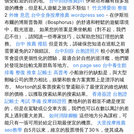
個受歡迎的目的地。
台中刮痧推薦ptt
伊斯坦布爾有很多巡
遊的機會，但是私人遊艇之旅並不類似！
竹北博愛街 整復
2
外燴 意思
台中全身按摩推薦
wordpress seo
- 在伊斯坦
布爾的博斯普魯斯（Bosphorus）的舒適和輕鬆的遊艇環境
中，觀光巡遊。 如果您的答案是乘坐帆船（對不起，我們
忍不住），請閱讀一些專家技巧，以幫助您預訂理想的業
務。
台中 推薦 撥筋
但是首先，請確保您知道在巡航之前
需要避免的27個錯誤。
台中刮痧
台胞證照片
較小的船隻通
常會提供更個性化的體驗，最適合於自然的巡洋艦，他們樂
於發現加拉帕戈斯群島等地方。
on page seo
台中養生館
排毒
整復 推拿
記帳士 高普考
小船旅行的缺點是，與大型
郵輪公司的潛力相比，娛樂和飲食方案實際上是漂浮的城
市。 Morton的反客票搜索引擎還顯示了最便宜的維也納航
班的價格，以獲取搜索結果的搜索結果。
香港簽證 台胞證
記帳士 考試 準備
按摩師證照
奧地利的首都並不總是便宜
的，但是在駕駛或公交車方面，我們也可以在數以萬計的差
異上遇到重大差異。
如何消除腳酸
這些地方分為課程，可
能只有一張可用於給定日期最便宜的機票。
大里按摩推薦
seo教學
自5月以來，維京的股票增長了30％，使其成為