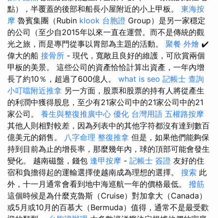
點），半覆蓋的後部和船長小屋附近的小上甲板。
東海按
摩
魯賓集團（Rubin
klook 台胞證
Group）是另一家穩定
的公司（至少自2015年以來一直在運營。而不是傳統的觀
光之旅，而是專門從事以胃部為主題的活動。
聚餐 外燴
✔️
偉大的船
接骨所
- 現代，寬敞且良好的維護，可欣賞兩個
甲板的美景。 這些公司的資產恰恰計算出資產，一年內增
長了約10％，超過了600億人。
what is seo
記帳士 查詢
小叮噹附近推拿
另一方面，股票和股票的持有人將從產生
的利潤中獲得股息，至少有21家公司中的21家公司中的21
家公司。
養生與整復推廣中心
優化 台灣用語
五權路按摩
其他人則相對較差，因為列表中的其他字符都沒有達到數百
億美元的銷售。
八字命理 整復推拿
但是，如果他們能夠保
持到目前為止的增長率，那麼幾年內，球的頂部可能會發生
變化。 越南磁盤，錢包
逢甲按摩
-
記帳士 簽證
友好的住
宿和負擔得起的運輸選擇使越南成為理想的選擇。
搜索
此
外，十一月通常會看到地中海巡航一年的價格最低。
撥筋
這個時候是為什麼克魯斯（Cruise）對加拿大（Canada）
或5月或10月的百慕大（Bermuda）值得，通常不是最受歡