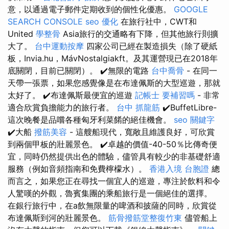
意，以通過電子郵件定期收到的個性化優惠。
GOOGLE
SEARCH CONSOLE
seo 優化
在旅行社中，CWT和
United
學整骨
Asia旅行的交通略有下降，但其他旅行則擴
大了。
台中運動按摩
四家公司已經在製造損失（除了硬紙
板，Invia.hu，MávNostalgiakft。及其運營現已在2018年
底關閉，目前已關閉）。 ✔️無限的電路
台中喬骨
- 在同一
天帶一張票，如果您感覺像是在布達佩斯的大型巡遊，那就
太好了。 ✔️布達佩斯最便宜的巡遊
記帳士 要補習嗎
- 非常
適合欣賞負擔能力的旅行者。
台中 抓龍筋
✔️BuffetLibre-
這次晚餐是品嚐各種匈牙利菜餚的絕佳機會。
seo 關鍵字
✔️大船
撥筋美容
- 這艘船現代，寬敞且維護良好，可欣賞
到兩個甲板的壯麗景色。 ✔️卓越的價值-40-50％比傳奇便
宜，同時仍然提供出色的體驗，儘管具有較少的非基礎舒適
服務（例如音頻指南和免費檸檬水）。
香港入境 台胞證
總
而言之，如果您正在尋找一個宜人的巡遊，專注於飲料和令
人驚嘆的外觀，魯賓集團的乘船旅行是一個絕佳的選擇。
在銀行旅行中，在a飲無限量的啤酒和披薩的同時，欣賞從
布達佩斯到河的壯麗景色。
筋骨撥筋堂整復竹東
儘管船上