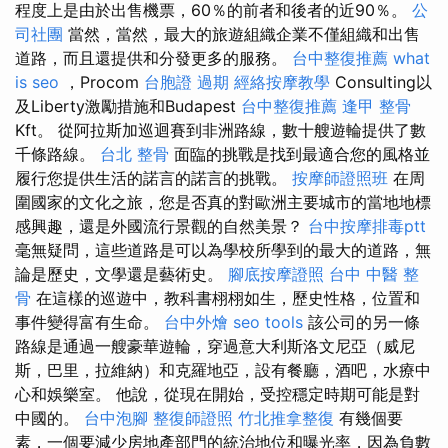
程度上是由於出售機票，60％的前者和後者的近90％。
公
司社團
當然，當然，最大的旅遊組織企業不僅組織和出售
道路，而且還提供和分發更多的服務。
台中整復推薦
what
is seo
，Procom
台胞證 過期
經絡按摩教學
Consulting以
及Liberty激勵措施和Budapest
台中整復推薦
逢甲 整骨
Kft。 從阿拉斯加巡迴賽到非洲路線，數十艘遊輪提供了數
千條路線。
台北 整骨
面臨的挑戰是找到最適合您的風格並
履行您提供生活的諾言的諾言的挑戰。
按摩師證照班
在周
圍國家的文化之旅，您是否真的對歐洲主要城市的當地地標
感興趣，還是外國流行景觀的自然美景？
台中按摩排毒ptt
毫無疑問，這些道路是可以為學校所學到的最大的道路，無
論是歷史，文學還是藝術史。
腳底按摩證照
台中 中醫 整
骨
在這樣的巡遊中，教科書栩栩如生，歷史性格，位置和
事件變得富有生命。
台中外燴
seo tools
該公司的另一條
路線是通過一艘豪華遊輪，穿過意大利斯洛文尼亞（威尼
斯，巴里，拉維納）和克羅地亞，設有餐廳，酒吧，水療中
心和娛樂室。 他說，從現在開始，受控穩定時期可能是對
中國的。
台中泡腳
整復師證照
竹北推拿整復
有幾個要
素，一個要減少房地產部門的統治地位和曝光率，因為負數