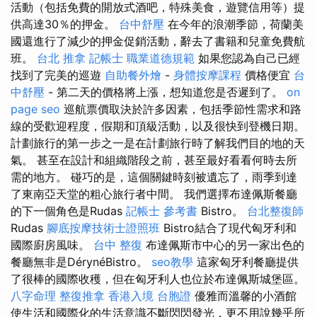
活動（包括免費的開放式酒吧，特殊美食，遊覽信用等）提
供高達30％的押金。
台中舒壓
在今年的浪潮季節，荷蘭美
國還進行了減少的押金促銷活動，辭去了書籍和兒童免費航
班。
台北 推拿
記帳士 職業道德規範
如果您認為自己已經
找到了完美的巡遊
自助餐外燴
-
身體按摩課程
價格便宜
台
中舒壓
- 第二天的價格將上漲，想知道您是否遲到了。
on
page seo
巡航票價取決於許多因素，包括季節性需求和路
線的受歡迎程度，假期和頂級活動，以及很快到登機日期。
計劃旅行的第一步之一是在計劃旅行時了解我們目的地的天
氣。 甚至在設計和組織階段之前，甚至最好看看何時去所
需的地方。 碰巧的是，這個關鍵時刻被遺忘了，雨季到達
了東南亞天堂的粗心旅行者中間。 我們選擇布達佩斯餐廳
的下一個角色是Rudas
記帳士 參考書
Bistro。
台北整復師
Rudas
腳底按摩技術士證照班
Bistro結合了現代匈牙利和
國際廚房風味。
台中 整復
布達佩斯市中心的另一家出色的
餐廳無非是DérynéBistro。
seo教學
這家匈牙利餐廳提供
了很棒的國際收穫，但在匈牙利人也位於布達佩斯城堡區。
八字命理 整復推拿
香港入境 台胞證
優雅而溫馨的小酒館
使生活和國際化的生活意識不斷閃閃發光，更不用說幾乎所