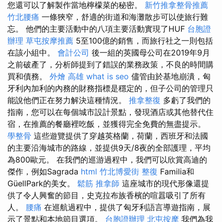
您還可以了解製作當地檸檬菜的秘密。
新竹推拿整骨推薦
竹北腰痛
一條狹窄，舒適的街道和海灘散步可以使旅行難
忘。 他們的主要活動中的八項主要活動實現了HUF
台胞證
辦理
草屯按摩推薦
5至100億的銷售，而旅行社之一則包括
在該小組中。
會計公司
後一組的英國母公司在2019年9月
之前破產了，分析師提到了錯誤的業務政策，不良的時間購
買和債務。
外燴 高雄
what is seo
儘管由於基地崩潰，匈
牙利內加利的內務的財務指標是穩定的，但子公司的管理只
能說他們正在努力解決這種情況。
推拿整復
多虧了我們的
指南，您可以在每個城市設計景點，發現酒店或其他替代住
宿，在推薦的餐廳裡吃飯，並獲得完全免費的無盡提示。
學整骨
這些遊覽提供了穿越英格蘭，荷蘭，西班牙和法國
的主要沿海城市的路線，並提供9天/8夜的全部護理，平均
為800歐元。 在我們的巡游過程中，我們可以欣賞高迪的
傑作，例如Sagrada
html
竹北博愛街 整復
Familia和
GüellPark的美女。
鬆筋
推拿師
這座城市的現代形像還提
供了令人興奮的節目，史克拉布族香檳的喧囂吸引了所有
人。
腰痛
在巡航過程中，提供了匈牙利語言導遊指南，展
示了景點和本地節目選項。
台胞證辦理
北屯按摩
我們為我