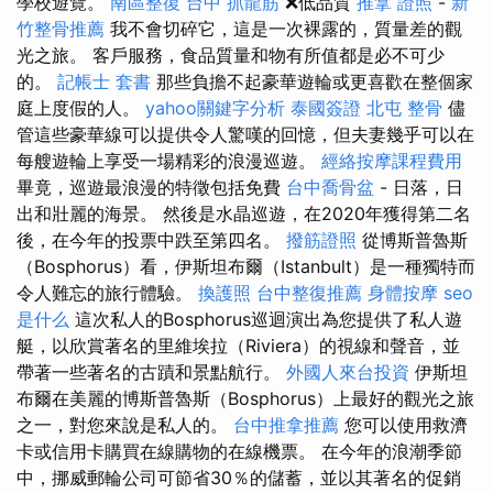
學校遊覽。
南區整復
台中 抓龍筋
❌低品質
推拿 證照
-
新
竹整骨推薦
我不會切碎它，這是一次裸露的，質量差的觀
光之旅。 客戶服務，食品質量和物有所值都是必不可少
的。
記帳士 套書
那些負擔不起豪華遊輪或更喜歡在整個家
庭上度假的人。
yahoo關鍵字分析
泰國簽證
北屯 整骨
儘
管這些豪華線可以提供令人驚嘆的回憶，但夫妻幾乎可以在
每艘遊輪上享受一場精彩的浪漫巡遊。
經絡按摩課程費用
畢竟，巡遊最浪漫的特徵包括免費
台中喬骨盆
- 日落，日
出和壯麗的海景。 然後是水晶巡遊，在2020年獲得第二名
後，在今年的投票中跌至第四名。
撥筋證照
從博斯普魯斯
（Bosphorus）看，伊斯坦布爾（Istanbult）是一種獨特而
令人難忘的旅行體驗。
換護照
台中整復推薦
身體按摩
seo
是什么
這次私人的Bosphorus巡迴演出為您提供了私人遊
艇，以欣賞著名的里維埃拉（Riviera）的視線和聲音，並
帶著一些著名的古蹟和景點航行。
外國人來台投資
伊斯坦
布爾在美麗的博斯普魯斯（Bosphorus）上最好的觀光之旅
之一，對您來說是私人的。
台中推拿推薦
您可以使用救濟
卡或信用卡購買在線購物的在線機票。 在今年的浪潮季節
中，挪威郵輪公司可節省30％的儲蓄，並以其著名的促銷