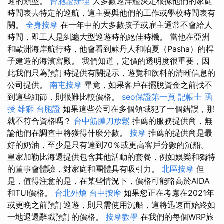
迎的類型。
台胞證辦理
大多數巡洋艦決定根據他們的家庭
時間表去特定的巡航，這主要與他們的工作或學校時間表有
關。
全身按摩
在一年中的大多數孩子或雇主通常不會給人
時間，即工人是糾纏大型巡遊時的絕佳時機。 當他在亞洲
和歐洲海岸航行時，他會看到蘇丹人和帕夏（Pasha）的桿
子建造的海濱宮殿。 我們知道，定價的透明度很重要，因
此我們只為預訂時提供有關提示，遊覽和飲料的清晰信息的
公司提供。
南屯按摩
畢竟，如果客戶在擺脫資金之前找不
到這些細節，則很難比較價格。
seo保證第一頁
記帳士 函
授
雄獅 台胞證
如果這些公司在多個領域犯了一個錯誤，那
就不符合資格嗎？
台中筋膜刀放鬆
推薦的服務提供商，無
論他們在調查中將獲得什麼分數。
按摩
推薦的提供商是最
好的奶油，至少是只有達到70％或更高客戶分數的沉船。
皇家加勒比海還提供包含其他活動的套餐，例如娛樂和獨特
的董事會體驗，對家庭和團體具有吸引力。
北區按摩
但
是，值得注意的是，在某些情況下，價格可能略高於AIDA
和TUI價格。
台北外燴
台中按摩
如果您正在考慮在2021年
或更晚之前預訂巡遊，則只需使用沉船，這將迅速而始終如
一地退還辭職預訂的價格。
按摩教學
在我們的每個WRP旅