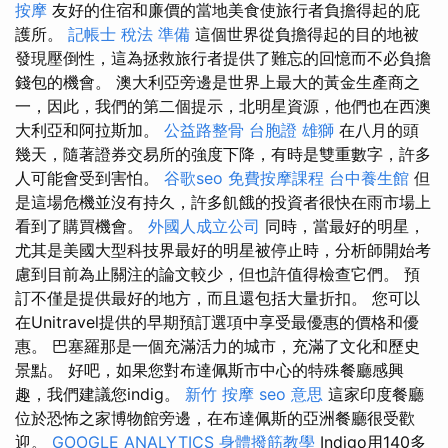
按摩
友好的住宿和廉價的當地美食使旅行者負擔得起的庇
護所。
記帳士 稅法 準備
這個世界從負擔得起的目的地被
發現壓倒性，這為拯救旅行者提供了難忘的回憶而不必負擔
錢包的機會。 澳大利亞旁邊是世界上最大的黃金生產商之
一，因此，我們的第二個提示，北明星資源，他們也在西澳
大利亞和阿拉斯加。
公益路整骨
台胞證 雄獅
在八月的頭
幾天，隨著證券交易所的強度下降，有時是雙重數字，許多
人可能會受到害怕。
谷歌seo
免費按摩課程
台中養生館
但
是這場危機並沒有持久，許多飢餓的投資者很快在雨市場上
看到了購買機會。
外國人成立公司
同時，當最好的明星，
尤其是美國大型科技界最好的明星被停止時，分析師開始考
慮到目前為止關注的論文較少，但也許值得檢查它們。 預
訂不僅是提供最好的地方，而且還包括大量折扣。 您可以
在Unitravel提供的早期預訂選項中享受最優惠的價格和優
惠。 巴塞羅那是一個充滿活力的城市，充滿了文化和歷史
景點。 好吧，如果您對布達佩斯市中心的特殊餐廳感興
趣，我們建議您indig。
新竹 按摩
seo 意思
這家印度餐廳
位於恐怖之家博物館旁邊，在布達佩斯的亞洲餐廳很受歡
迎。
GOOGLE ANALYTICS
身體撥筋教學
Indigo用140多