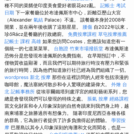
種不同的菜餚使印度美食愛好者眼花azz亂。
記帳士 考試
日期
下一家餐廳位於布達佩斯市中心，距離亞歷山大宮
（Alexander
氣結
Palace）不遠。 該餐廳本身於2008年
開業，並在兩年後收購了這顆星星。
腰傷
自2022年以來，
珍őRácz是餐廳的行政總廚。
免費按摩課程
草屯按摩推薦
記帳士 課程 高雄
如果您訪問Costes，您應該知道您有一
個統一的七道菜菜單。
台胞證
竹東市場撥筋堂
布達佩斯達
恐怖分是您發現布達佩斯的免費指南。 在早期預訂中，不
僅物質收益顯著，而且我們可以期待旅行時沒有壓力和緊張
的旅行時間，因為他們知道旅行社已經為我們組織了一切。
wordpress
新北 按摩
那些在這裡訪問的人經常包括浪漫的
咖啡館，魔法塞納河散步和令人驚嘆的建築偉大。
外燴 台
北
記帳事務所
從埃菲爾鐵塔到盧浮宮的精彩藝術系列，您
總是會發現我們可以發現的特殊之處。
脹氣 按摩
經絡課程
當文化財富和令人印象深刻的自然奇蹟來到我們身上時，越
南柬埔寨之旅勝過所有想像力。 隨著印度尼西亞各種各樣
的群島，它為旅行者提供了許多負擔得起的體驗。
學習按
摩
巴厘島以其令人印象深刻的海灘和文化而聞名，也是一