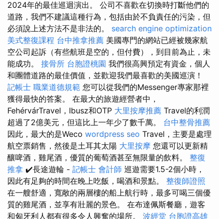
2024年的最佳巡迴演出。 公司不喜歡在切換時打斷他們的
道路，我們不建議這種行為，包括由於不負責任的污染，但
必須說上述方法不是非法的。
search engine optimization
美式整復課程
台中推拿推薦
美國專門的網站已經被幾家航
空公司起訴（有些航班是空的，但付費），到目前為止，未
能成功。
接骨所
台胞證桃園
我們很高興預定有資金，個人
和團體道路的最佳價值，並歡迎我們最喜歡的美國巡演！
記帳士 職業道德規範
您可以從我們的Messenger專家那裡
獲得最快的答案。 在最大的旅遊經營者中，
FehérvárTravel，Ibusz和OTP
大里按摩推薦
Travel的利潤
超過了2億美元，但這比上一年少了數千萬。
台中整骨推薦
因此，最大的是Weco
wordpress seo
Travel，主要是處理
航空票銷售，然後是土耳其太陽
大里按摩
您還可以更新精
釀啤酒，雞尾酒，優質的葡萄酒甚至無限量的飲料。
整復
推拿
✔️長途遊輪 -
記帳士 會計師
巡遊需要1.5-2個小時，
因此有足夠的時間在晚上吃飯，喝酒和景點。
整復師證照
在一艘舒適，寬敞的兩層樓的船上航行時，最多可喝三個優
質的雞尾酒，並享有壯麗的景色。 在布達佩斯餐廳，遊客
和匈牙利人都有很多令人興奮的場所。
波經堂
台胞證高雄