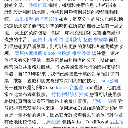
妙的全景。
整復推薦
機場，機場和住宿信息，旅行指南，
計劃設計和離線地圖，也將其用戶帶到最好的餐館和咖啡
館。
后里按摩
柬埔寨簽證
如今，航空公司的算法已經以動
態定價決定了他們在所需的時刻在所需的機器上佔有一席之
地。 天上的菜餚包括，例如，帕利克松露和克魯迪肉湯和
煮熟的牛舌。
記帳士 考科
竹北博愛街 整復
學按摩
而且，
如果您想要品嚐菜單，則可以有更多的菜餚和各種葡萄酒收
穫。
豐原按摩推薦
klook 台胞證
推拿整骨
請注意，這次
旅行沒有公開評估，因為它是由州擁有的公司（Mahart）
經營的公共服務船服務。 作為美國集團旅行的國內市場領
導者，自1991年以來，我們已經按數十萬的訂單預訂了門
票，乘客，親戚和朋友會經常詢問我們的技巧。
seo公司
另一種策略是訂閱Cruise
klook 台胞證
Line通訊，他們經
常在此宣布獨家報價。
竹北中醫診所推薦
您還可以使用價
格比較頁面來查看不同線路上的最佳票價。
記帳士 函授
對
於那些喜歡研究的人來說，使用諸如Cruise評論家之類的平
台是一個不錯的選擇，因為它允許您查看以前的旅行評估並
有效地比較價格。
肌肉酸痛
包括Aida，Tui和Royal
后里推