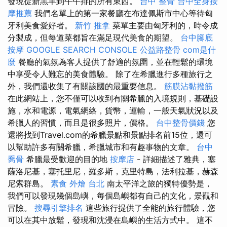
發現從新羔羊到牛牛排的所有東西。
台中 整骨
台中全身按
摩推薦
我們名單上的第一家餐廳在布達佩斯市中心等待匈
牙利美食愛好者。
新竹 推拿
菜單主要由匈牙利的，時令成
分製成，但每道菜都旨在滿足現代美食的期望。
台中腳底
按摩
GOOGLE SEARCH CONSOLE
公益路整骨
com是什
麼
餐廳的氣氛為客人提供了舒適的氛圍，並在輕鬆的環境
中享受令人難忘的美食體驗。 除了在希臘進行多種旅行之
外，我們還收集了有關該國的最重要信息。
筋膜沾黏撥筋
在此網站上，您不僅可以收到有關希臘的入境規則，基礎設
施，水和電源，電氣網絡，貨幣，運輸，一般天氣狀況以及
希臘人的習慣，而且是很多照片，價格。
台中整骨價錢
您
還將找到Travel.com的希臘景點和景點排名前15位，還可
以幫助許多有關希臘，希臘城市和有趣事物的文章。
台中
喬骨
希臘最受歡迎的目的地
按摩店
- 詳細描述了雅典，塞
薩洛尼基，塞托里尼，羅多斯，克里特島，法利拉基，赫森
尼索群島。
素食 外燴 台北
南太平洋之旅的獨特優勢是，
我們可以發現幾個島嶼，每個島嶼都有自己的文化，景觀和
冒險。
搜尋引擎排名
這些旅行提供了全能的旅行體驗，您
可以在其中放鬆，發現和沈浸在島嶼的生活方式中。 這不