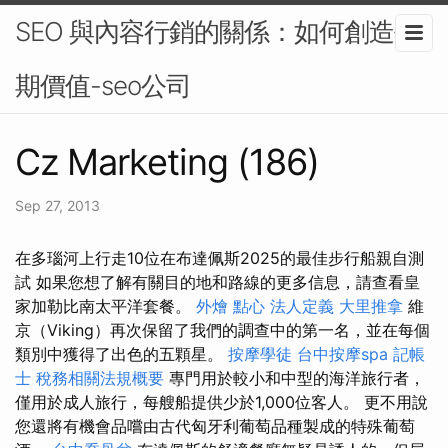
SEO 與內容行銷的關係：如何創造長
期價值-seo公司
Cz Marketing (186)
Sep 27, 2013
在多瑙河上行走10位在布達佩斯2025的最佳步行船親自測
試 如果您想了解有關目的地和路線的更多信息，請查看皇
家加勒比南太平洋套餐。
外燴 點心
法人定義
大里推拿
維
京（Viking）再次保留了我們的調查中的第一名，並在每個
類別中獲得了出色的五顆星。
按摩學徒
台中按摩spa
記帳
士 稅務相關法規概要
專門用於較小和中型的海洋旅行者，
僅用於成人旅行，每艘船提供少於1,000位客人。 更不用說
您還將有機會品嚐由古代匈牙利葡萄品種製成的特殊葡萄