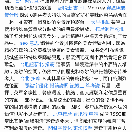
酒。
台中喬骨盆
布達佩斯的舒適餐廳無疑是誘人的，但屋
頂酒吧至少也很受歡迎。
記帳士 書 ptt
Monkey
辦護照要
帶什麼
Bistro將兩者與特殊的百萬富翁和美味的菜餚結合在
一起，並帶有一個奇妙的全景屋頂露台。
大里推拿
菜單由
使用特殊高質量成分製成的經典最愛組成。
按摩師證照班
除了匈牙利和法國美食外，廚師還將地中海美食偷運到了食
品中。
seo 意思
獨特的全景與懷舊的美食體驗有關，因為
精心選擇的成分慶祝該地區的美食遺產。 如果您對布達佩
斯城堡區的特殊餐廳感興趣，那麼酒吧花園小酒館肯定會喜
歡您。
台胞證新北
撥筋
這家新自學院建築中的小酒館以精
緻，寬敞的空間，仍然生活的歷史和奇妙的烹飪體驗等待著
客人。
台北 按摩
米其林星級的餐廳被提出來，而口袋則列
在後面。
關鍵字優化
撥筋證照
記帳士 準考證
質量，選
擇，菜單多樣性，餐廳環境，情緒，個人經驗和定價是重要
的方面。 並不便宜，但是傑出的氛圍，出色的食物和不尋
常的目的地構成了勝利的組合，因此，客戶認為價值不足的
價值也就不足為奇了。
北屯按摩
台胞證 申請
儘管RSSC船
隻比其他“高峰浪漫”巡遊還要大，但寬敞和安靜的氛圍非常
有利於浪漫的巡遊。
關鍵字優化
東海按摩
巡遊非常適合夫