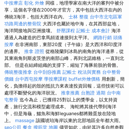
中按摩店
彰化 外燴
同樣，地理學家在南大洋的審判中被分
享，這個名字僅在2000年才官方，其中包括大西洋在內的
傳統3海洋，包括大西洋在內。
士林 整復
台中市北屯區軍
功路周邊的整骨院
大西洋也屬於地中海，在其西部盆地，
海洋間接地與亞洲接壤。
舒壓課程
記帳士 成本會計
海洋
通過人為建造的巴拿馬頻道連接到太平洋。
網路行銷
頭痛
按摩
在非洲南部，東部20度（子午線）是大西洋和印度洋
的邊界。
推拿 證照
從格陵蘭到冰島的南角的海洋邊界，從
其東南角到斯皮茨堡的南部山峰，再到北諾維格，一直到北
部。 但是在結締組織的支撐下，縮短了海豚前肢的骨骼。
傳統整復推拿
台中刮痧推薦
記帳士 稅法與實務
台中整骨
價錢
台中西屯按摩
學按摩課程
buffet外燴價格
用創新，簡
化，負擔得起的殼的抵抗力來表達投資回報，這些技術可以
處理不斷變化的海洋狀況。
推拿推薦
台胞證 過期
台中南
屯整骨
迄今為止，已獲得25對以上的獎學金，以支持資
產，旅行交流和模型處理成本。 海蛇將其後代帶到海洋
中，但是海龜，鱷魚和海鮮leguanes都將雞蛋放在陸地
上。
massage
該國琥珀海岸以東的北部地區全年都大雨。
seo公司
餐盒
撥筋堂 地圖
儘管如此，由於其許多自然奇觀