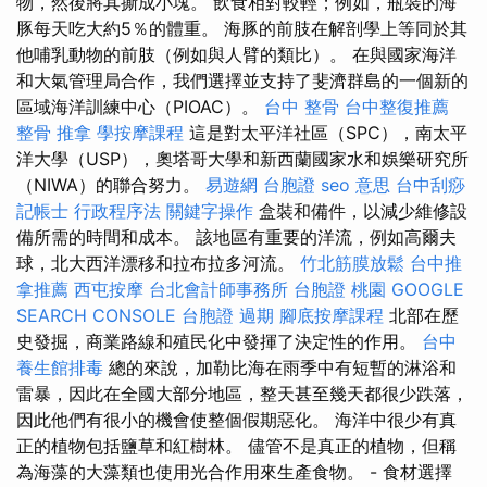
物，然後將其撕成小塊。 飲食相對較輕；例如，瓶裝的海
豚每天吃大約5％的體重。 海豚的前肢在解剖學上等同於其
他哺乳動物的前肢（例如與人臂的類比）。 在與國家海洋
和大氣管理局合作，我們選擇並支持了斐濟群島的一個新的
區域海洋訓練中心（PIOAC）。
台中 整骨
台中整復推薦
整骨 推拿
學按摩課程
這是對太平洋社區（SPC），南太平
洋大學（USP），奧塔哥大學和新西蘭國家水和娛樂研究所
（NIWA）的聯合努力。
易遊網 台胞證
seo 意思
台中刮痧
記帳士 行政程序法
關鍵字操作
盒裝和備件，以減少維修設
備所需的時間和成本。 該地區有重要的洋流，例如高爾夫
球，北大西洋漂移和拉布拉多河流。
竹北筋膜放鬆
台中推
拿推薦
西屯按摩
台北會計師事務所
台胞證 桃園
GOOGLE
SEARCH CONSOLE
台胞證 過期
腳底按摩課程
北部在歷
史發掘，商業路線和殖民化中發揮了決定性的作用。
台中
養生館排毒
總的來說，加勒比海在雨季中有短暫的淋浴和
雷暴，因此在全國大部分地區，整天甚至幾天都很少跌落，
因此他們有很小的機會使整個假期惡化。 海洋中很少有真
正的植物包括鹽草和紅樹林。 儘管不是真正的植物，但稱
為海藻的大藻類也使用光合作用來生產食物。 - 食材選擇