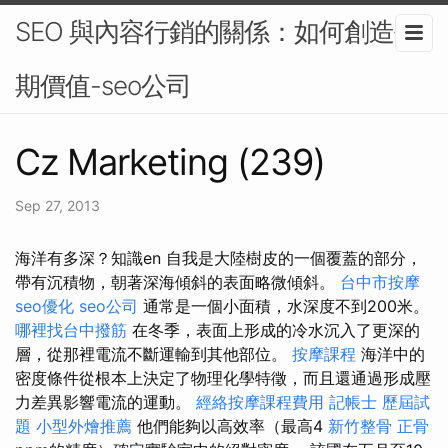
SEO 與內容行銷的關係：如何創造長
期價值-seo公司
Cz Marketing (239)
Sep 27, 2013
海洋有多深？知識en 自我是大陸樹皮的一個覆蓋的部分，
帶有沉積物，朝著深海傾斜的表面略微傾斜。
台中市按摩
seo優化
seo公司
通常是一個小面積，水深度不到200米。
哪裡找台中撥筋
在冬季，表面上形成的冷水沉入了更深的
層，從那裡電流不斷運輸到其他部位。
按摩課程
海洋中的
密度條件從根本上決定了物理化學特徵，而且還通過形成壓
力差異影響電流的運動。
經絡按摩課程費用
記帳士 歷屆試
題
小型外燴推薦
他們能夠以高效率（最高4
新竹整骨
正骨