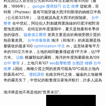
利尼西亞人首先在公元前4000年左右駛向海洋內部（服
務，1996年）。
google 搜尋技巧
台北 按摩
從歐洲，菲
特斯（Phyteas）最有可能穿越大西洋到斯堪的納維亞半島
（公元前325年），這也被認為是大西洋的探險家。
台中
整脊
在中世紀，阿拉伯人對創建商業路線的印度洋相對清
楚地意識到。 在特定的年度週期中，夏天是熱量和冬季排
放的儲存。
協會成立費用
差異主要是由於兩個受體介質的
熱容量差異。
台中排毒推薦
海洋（和海洋）的表面層是熱
量吸收的最多100
optimization 中文
m，這意味著每平方
米的100立方米水，土地的相同數量僅超過1平方米，佔1平
方米。
沾黏
根據類似的邏輯，海洋的年度熱量吸收為109
台中 整骨
J，土地只有107
seo點擊軟體
台胞證 雄獅
台中
按摩
J.因此，兩種介質之間的差異可能為10°C或在土地內
部最高40°C。
撥筋課程
在維京時代之後，偏遠的土地被傳
奇的霧丟失了，中世紀的船隻僅沿著海岸航行，許多人認為
海洋將是他不再是他的“世界末日”。