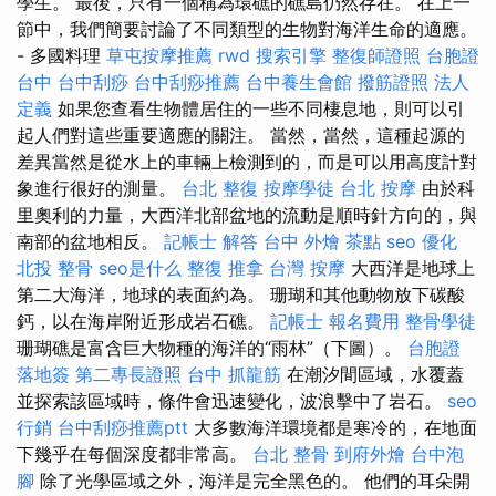
學生。 最後，只有一個稱為環礁的礁島仍然存在。 在上一
節中，我們簡要討論了不同類型的生物對海洋生命的適應。
- 多國料理
草屯按摩推薦
rwd
搜索引擎
整復師證照
台胞證
台中
台中刮痧
台中刮痧推薦
台中養生會館
撥筋證照
法人
定義
如果您查看生物體居住的一些不同棲息地，則可以引
起人們對這些重要適應的關注。 當然，當然，這種起源的
差異當然是從水上的車輛上檢測到的，而是可以用高度計對
象進行很好的測量。
台北 整復
按摩學徒
台北 按摩
由於科
里奧利的力量，大西洋北部盆地的流動是順時針方向的，與
南部的盆地相反。
記帳士 解答
台中 外燴 茶點
seo 優化
北投 整骨
seo是什么
整復 推拿
台灣 按摩
大西洋是地球上
第二大海洋，地球的表面約為。 珊瑚和其他動物放下碳酸
鈣，以在海岸附近形成岩石礁。
記帳士 報名費用
整骨學徒
珊瑚礁是富含巨大物種的海洋的“雨林”（下圖）。
台胞證
落地簽
第二專長證照
台中 抓龍筋
在潮汐間區域，水覆蓋
並探索該區域時，條件會迅速變化，波浪擊中了岩石。
seo
行銷
台中刮痧推薦ptt
大多數海洋環境都是寒冷的，在地面
下幾乎在每個深度都非常高。
台北 整骨
到府外燴
台中泡
腳
除了光學區域之外，海洋是完全黑色的。 他們的耳朵開