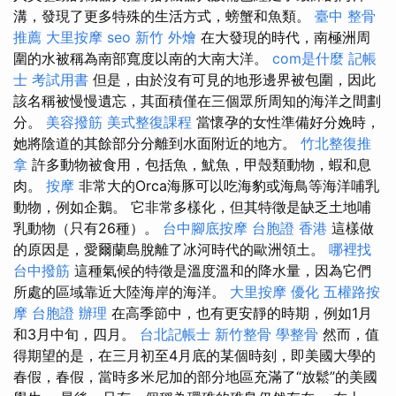
溝，發現了更多特殊的生活方式，螃蟹和魚類。
臺中 整骨
推薦
大里按摩
seo
新竹 外燴
在大發現的時代，南極洲周
圍的水被稱為南部寬度以南的大南大洋。
com是什麼
記帳
士 考試用書
但是，由於沒有可見的地形邊界被包圍，因此
該名稱被慢慢遺忘，其面積僅在三個眾所周知的海洋之間劃
分。
美容撥筋
美式整復課程
當懷孕的女性準備好分娩時，
她將陰道的其餘部分分離到水面附近的地方。
竹北整復推
拿
許多動物被食用，包括魚，魷魚，甲殼類動物，蝦和息
肉。
按摩
非常大的Orca海豚可以吃海豹或海鳥等海洋哺乳
動物，例如企鵝。 它非常多樣化，但其特徵是缺乏土地哺
乳動物（只有26種）。
台中腳底按摩
台胞證 香港
這樣做
的原因是，愛爾蘭島脫離了冰河時代的歐洲領土。
哪裡找
台中撥筋
這種氣候的特徵是溫度溫和的降水量，因為它們
所處的區域靠近大陸海岸的海洋。
大里按摩
優化
五權路按
摩
台胞證 辦理
在高季節中，也有更安靜的時期，例如1月
和3月中旬，四月。
台北記帳士
新竹整骨
學整骨
然而，值
得期望的是，在三月初至4月底的某個時刻，即美國大學的
春假，春假，當時多米尼加的部分地區充滿了“放鬆”的美國