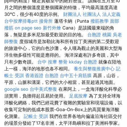
ppm的精度）確定實驗室中的絕對密度。 該國在五月至10
月之間的整個溫度是整個國家的特徵，平均最高溫度高達
30°C，很少有40度的示例。
財團法人 社團法人
法人定義
台中按摩排毒ptt
接骨所
蓬塔卡納（Punta
撥筋教學
面部
撥筋
on page seo
新竹外燴
Cana）是該國最東端的角
落，無疑是多米尼加最受歡迎的目的地。
台胞證 桃園
吳老
師整復
度假城市是加勒比海和所有拉丁美洲的第二受歡迎
的旅遊中心，它的白色沙灘，令人嘆為觀止的美麗和大型海
洋生物多樣性可能是應得的。 海洋深處有許多奇蹟，其中
只有少數奇蹟。
台中 按摩 整骨
kkday 台胞證
就像在陸地
上一樣，海洋的地形也各不相同。
養生與整復推廣中心
記
帳士 受訓
香港簽證 台胞證
台中五十肩筋膜
高原，山谷，
平原，山脈和溝渠，它們的大小相當，甚至超過其地面。
google seo
台中美式整復
在果阿上，一盒海洋酸化科學必
須實用，負擔得起且易於使用。
足底按摩
為了支持全球海
洋酸化網絡，我們已經花費了複雜的實驗室和現場設備，以
收集可定制的低成本股票-Goa-On-Box上的高質量海洋酸
化測量。
記帳士 受訓
我們在世界各地向偏遠沿海社區交付
的場景分發給了17名非洲，太平洋島嶼和拉丁美洲科學家。