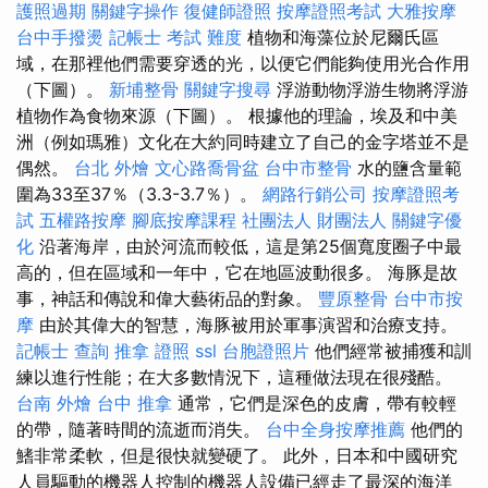
護照過期
關鍵字操作
復健師證照
按摩證照考試
大雅按摩
台中手撥燙
記帳士 考試 難度
植物和海藻位於尼爾氏區
域，在那裡他們需要穿透的光，以便它們能夠使用光合作用
（下圖）。
新埔整骨
關鍵字搜尋
浮游動物浮游生物將浮游
植物作為食物來源（下圖）。 根據他的理論，埃及和中美
洲（例如瑪雅）文化在大約同時建立了自己的金字塔並不是
偶然。
台北 外燴
文心路喬骨盆
台中市整骨
水的鹽含量範
圍為33至37％（3.3-3.7％）。
網路行銷公司
按摩證照考
試
五權路按摩
腳底按摩課程
社團法人 財團法人
關鍵字優
化
沿著海岸，由於河流而較低，這是第25個寬度圈子中最
高的，但在區域和一年中，它在地區波動很多。 海豚是故
事，神話和傳說和偉大藝術品的對象。
豐原整骨
台中市按
摩
由於其偉大的智慧，海豚被用於軍事演習和治療支持。
記帳士 查詢
推拿 證照
ssl
台胞證照片
他們經常被捕獲和訓
練以進行性能；在大多數情況下，這種做法現在很殘酷。
台南 外燴
台中 推拿
通常，它們是深色的皮膚，帶有較輕
的帶，隨著時間的流逝而消失。
台中全身按摩推薦
他們的
鰭非常柔軟，但是很快就變硬了。 此外，日本和中國研究
人員驅動的機器人控制的機器人設備已經走了最深的海洋