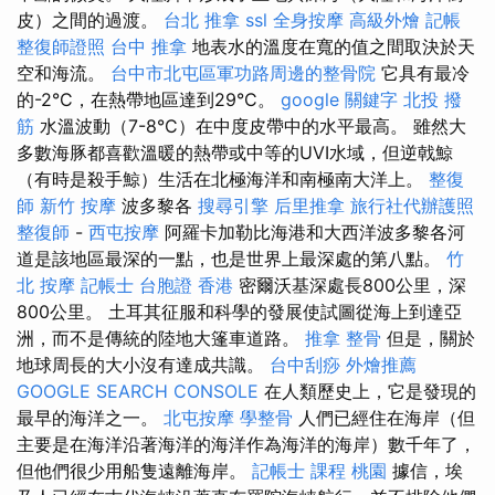
皮）之間的過渡。
台北 推拿
ssl
全身按摩
高級外燴
記帳
整復師證照
台中 推拿
地表水的溫度在寬的值之間取決於天
空和海流。
台中市北屯區軍功路周邊的整骨院
它具有最冷
的-2°C，在熱帶地區達到29°C。
google 關鍵字
北投 撥
筋
水溫波動（7-8°C）在中度皮帶中的水平最高。 雖然大
多數海豚都喜歡溫暖的熱帶或中等的UVI水域，但逆戟鯨
（有時是殺手鯨）生活在北極海洋和南極南大洋上。
整復
師
新竹 按摩
波多黎各
搜尋引擎
后里推拿
旅行社代辦護照
整復師
-
西屯按摩
阿羅卡加勒比海港和大西洋波多黎各河
道是該地區最深的一點，也是世界上最深處的第八點。
竹
北 按摩
記帳士
台胞證 香港
密爾沃基深處長800公里，深
800公里。 土耳其征服和科學的發展使試圖從海上到達亞
洲，而不是傳統的陸地大篷車道路。
推拿 整骨
但是，關於
地球周長的大小沒有達成共識。
台中刮痧
外燴推薦
GOOGLE SEARCH CONSOLE
在人類歷史上，它是發現的
最早的海洋之一。
北屯按摩
學整骨
人們已經住在海岸（但
主要是在海洋沿著海洋的海洋作為海洋的海岸）數千年了，
但他們很少用船隻遠離海岸。
記帳士 課程 桃園
據信，埃