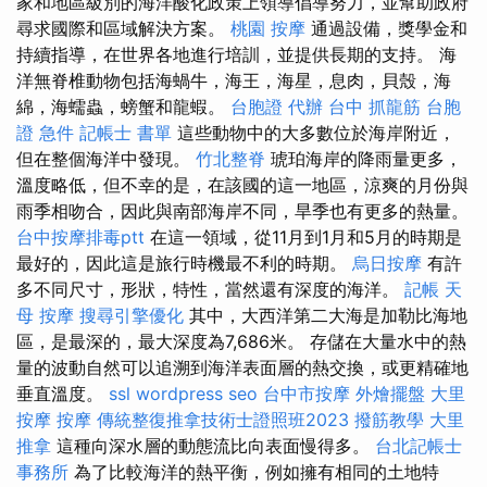
家和地區級別的海洋酸化政策上領導倡導努力，並幫助政府
尋求國際和區域解決方案。
桃園 按摩
通過設備，獎學金和
持續指導，在世界各地進行培訓，並提供長期的支持。 海
洋無脊椎動物包括海蝸牛，海王，海星，息肉，貝殼，海
綿，海蠕蟲，螃蟹和龍蝦。
台胞證 代辦
台中 抓龍筋
台胞
證 急件
記帳士 書單
這些動物中的大多數位於海岸附近，
但在整個海洋中發現。
竹北整脊
琥珀海岸的降雨量更多，
溫度略低，但不幸的是，在該國的這一地區，涼爽的月份與
雨季相吻合，因此與南部海岸不同，旱季也有更多的熱量。
台中按摩排毒ptt
在這一領域，從11月到1月和5月的時期是
最好的，因此這是旅行時機最不利的時期。
烏日按摩
有許
多不同尺寸，形狀，特性，當然還有深度的海洋。
記帳
天
母 按摩
搜尋引擎優化
其中，大西洋第二大海是加勒比海地
區，是最深的，最大深度為7,686米。 存儲在大量水中的熱
量的波動自然可以追溯到海洋表面層的熱交換，或更精確地
垂直溫度。
ssl
wordpress seo
台中市按摩
外燴擺盤
大里
按摩
按摩
傳統整復推拿技術士證照班2023
撥筋教學
大里
推拿
這種向深水層的動態流比向表面慢得多。
台北記帳士
事務所
為了比較海洋的熱平衡，例如擁有相同的土地特