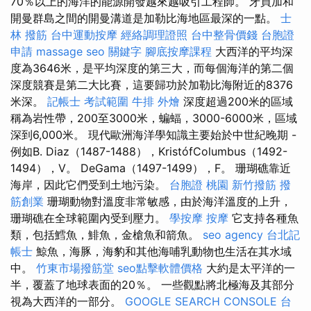
70％以上的海洋的能源開發越來越吸引工程師。 牙買加和
開曼群島之間的開曼溝道是加勒比海地區最深的一點。
士
林 撥筋
台中運動按摩
經絡調理證照
台中整骨價錢
台胞證
申請
massage
seo 關鍵字
腳底按摩課程
大西洋的平均深
度為3646米，是平均深度的第三大，而每個海洋的第二個
深度競賽是第二大比賽，這要歸功於加勒比海附近的8376
米深。
記帳士 考試範圍
牛排 外燴
深度超過200米的區域
稱為岩性帶，200至3000米，蝙蝠，3000-6000米，區域
深到6,000米。 現代歐洲海洋學知識主要始於中世紀晚期 -
例如B. Diaz（1487-1488），KristófColumbus（1492-
1494），V。 DeGama（1497-1499），F。 珊瑚礁靠近
海岸，因此它們受到土地污染。
台胞證 桃園
新竹撥筋
撥
筋創業
珊瑚動物對溫度非常敏感，由於海洋溫度的上升，
珊瑚礁在全球範圍內受到壓力。
學按摩
按摩
它支持各種魚
類，包括鱈魚，鯡魚，金槍魚和箭魚。
seo agency
台北記
帳士
鯨魚，海豚，海豹和其他海哺乳動物也生活在其水域
中。
竹東市場撥筋堂
seo點擊軟體價格
大約是太平洋的一
半，覆蓋了地球表面的20％。 一些觀點將北極海及其部分
視為大西洋的一部分。
GOOGLE SEARCH CONSOLE
台