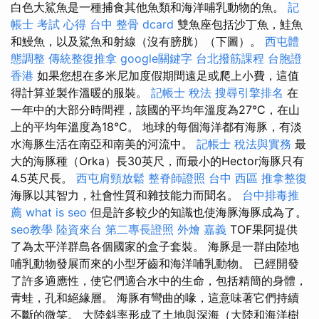
白色大鯊魚是一種捕食其他魚類和海洋哺乳動物的魚。
記
帳士 考試 心得
台中 整骨 dcard
雙魚座包括沙丁魚，鮭魚
和鰻魚，以及鯊魚和射線（沒有膀胱）（下圖）。
西屯體
態調整
傳統整復推拿
google關鍵字
台北撥筋課程
台胞證
香港
如果您想在多米尼加度假期間遠足或爬上小費，這值
得計算並製作溫暖的服裝。
記帳士 稅法
搜尋引擎排名
在
一年中的大部分時間裡，該國的平均年溫度為27°C，在山
上的平均年溫度為18°C。 地球的每個海洋都有海豚，有淡
水海豚生活在南亞和南美的河流中。
記帳士 稅法與實務
最
大的海豚種（Orka）長30英尺，而最小的Hector海豚只有
4.5英尺長。
西屯肩頸放鬆
整脊師證照
台中 西區 推拿整復
海豚以其智力，社會性質和雜技能力而聞名。
台中排毒推
薦
what is seo
但是許多較少的知識也使海豚海豚成為了。
seo教學
陸資來台
第二專長證照
外燴 嘉義
TOF果阿提供
了為太平洋群島各個國家的盒子套裝。 海豚是一群由陸地
哺乳動物發展而來的小型牙齒和海洋哺乳動物。 已經開發
了許多適應性，使它們適合水中的生命，包括精簡的身體，
青蛙，孔和絕緣層。 海豚有彎曲的喙，這意味著它們持續
不斷的微笑。 大陸斜率形成了土地與深海（大陸和海洋樹