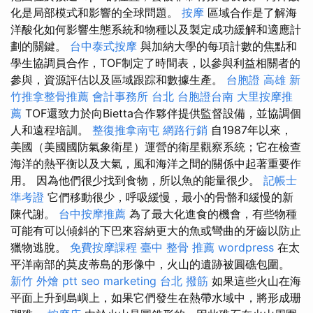
化是局部模式和影響的全球問題。
按摩
區域合作是了解海
洋酸化如何影響生態系統和物種以及製定成功緩解和適應計
劃的關鍵。
台中泰式按摩
與加納大學的每項計數的焦點和
學生協調員合作，TOF制定了時間表，以參與利益相關者的
參與，資源評估以及區域跟踪和數據生產。
台胞證 高雄
新
竹推拿整骨推薦
會計事務所 台北
台胞證台南
大里按摩推
薦
TOF還致力於向Bietta合作夥伴提供監督設備，並協調個
人和遠程培訓。
整復推拿南屯
網路行銷
自1987年以來，
美國（美國國防氣象衛星）運營的衛星觀察系統；它在檢查
海洋的熱平衡以及大氣，風和海洋之間的關係中起著重要作
用。 因為他們很少找到食物，所以魚的能量很少。
記帳士
準考證
它們移動很少，呼吸緩慢，最小的骨骼和緩慢的新
陳代謝。
台中按摩推薦
為了最大化進食的機會，有些物種
可能有可以傾斜的下巴來容納更大的魚或彎曲的牙齒以防止
獵物逃脫。
免費按摩課程
臺中 整骨 推薦
wordpress
在太
平洋南部的莫皮蒂島的形像中，火山的遺跡被圓礁包圍。
新竹 外燴 ptt
seo marketing
台北 撥筋
如果這些火山在海
平面上升到島嶼上，如果它們發生在熱帶水域中，將形成珊