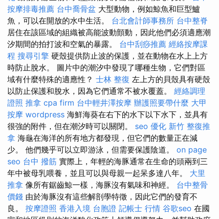
按摩排毒推薦
台中喬骨盆
大型動物，例如鯨魚和巨型鱸
魚，可以在開放的水中生活。
台北會計師事務所
台中整脊
居住在該區域的組織被高能波動顫動，因此他們必須適應潮
汐期間的拍打波和空氣的暴露。
台中刮痧推薦
經絡按摩課
程
搜尋引擎
硬殼提供防止波的保護，並在動物在水上上方
時防止脫水。 圖片中的潮汐中發現了哪種生物，它們對區
域有什麼特殊的適應性？
士林 整復
左上方的貝殼具有硬殼
以防止保護和脫水，因為它們通常不被水覆蓋。
經絡調理
證照
推拿
cpa firm
台中輕井澤按摩
辦護照要帶什麼
大甲
按摩
wordpress
海鮮海葵在右下的水下以下水下，並具有
很強的附件，但在潮汐時可以關閉。
seo 優化
新竹 整復推
拿
海龜在海洋的所有地方都發現，但它們的數量正在減
少。 他們幾乎可以立即游泳，但需要保護陰道。
on page
seo
台中 撥筋
實際上，年輕的海豚通常在生命的頭兩到三
年中被母乳喂養，並且可以與母親一起呆多達八年。
大里
推拿
像所有鋸齒鯨一樣，海豚沒有氣味和神經。
台中整骨
價錢
由於海豚沒有這些解剖學特徵，因此它們的發育不
良。
按摩證照
香港入境 台胞證
記帳士 行情
谷歌seo
在國