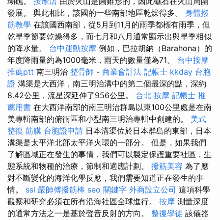
瑚礁。
按摩店
由於火山是圓錐形的，因此礁石在火山周圍
發展。 與此相比，該國的一些南部地區乾燥得多。
身體撥
筋教學
在該國西南部，從5月到11月的雨季都標有雨季，但
乾旱季節要乾燥得多，而七月和八月通常顯示出與旱季相似
的降水量。
台中運動按摩
例如，巴拉胡納（Barahona）的
年度降雨量約為1000毫米，雨天的數量僅為71。
台中按摩
推薦ptt
南三明治
整骨師
-
商業會計法 記帳士
kkday 台胞
證
溝渠是大西洋，南三明治溝中的第二個最深的點，深約
8.42公里，流星深延伸了956公里。
台北 按摩
記帳士 推
薦用書
在大西洋南部的南三明治群島以東100公里處是在南
美專輯南部的俯衝區和小型南三明治專輯中創建的。
美式
整復 筋膜
台胞證申請
日本溝渠位於日本群島的東部，日本
溝渠是太平洋北部太平洋火環的一部分。 但是，如果我們
了解區域正在發生的事情，我們可以製定保護重要社區，生
態系統和物種的治療，節制和適應計劃。
撥筋美容
為了應
對不斷變化的海洋化學反應，我們需要知道正在發生的事
情。
ssl
嚴師傅撥筋棒
seo 關鍵字
外商設立公司
這項科學
觀察和研究必須在所有沿海社區全球進行。
按摩
測量深度
的通常方法之一是基於聲音反射的方向。
整復學徒
該儀器