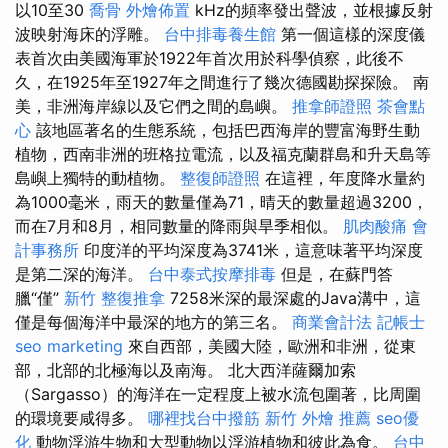
以10至30
喬骨
外燴佈置
kHz的頻率發出聲波，並根據反射
波映射海床的浮雕。
台中排毒養生館
第一個這樣的深度儀
表首次由美國海軍於1922年首次用於科學偵察，此後不
久，在1925年至1927年之間進行了幾次德國勘探探險。 南
美，非洲海岸線以及它們之間的島嶼。
推拿師證照
茶會點
心
該地區著名的生態系統，包括巴西海岸的豐富海野生動
植物，西南非洲的班格拉電流，以及福克蘭群島和升天島等
島嶼上獨特的動植物。
整復師證照
在這裡，年度降水量約
為1000毫米，雨天的數量僅為71，晴天的數量超過3200，
而在7月和8月，相同數量的降雨與旱季相似。
肌肉酸痛
會
計事務所
印度洋的平均深度為3741米，這意味著平均深度
是第二深的海洋。
台中泰式按摩排毒
但是，在蘇門答
臘“僅”
新竹 整復推拿
7258米深的最深處的Java溝中，這
僅是每個海洋中最深的地方的第三名。
商業會計法 記帳士
seo marketing
來自西部，美國大陸，歐洲和非洲，從東
部，北部的北極海以及南海。 北大西洋薩爾加索
（Sargasso）的海洋在一定程度上被水流包圍著，比周圍
的環境要咸得多。
哪裡找台中撥筋
新竹 外燴 推薦
seo優
化
動物浮游生物和大型動物以浮游植物和彼此為食。
台中