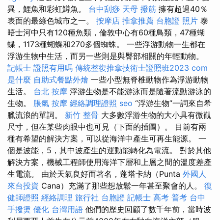
異，鯉魚和彩虹鱒魚。
台中刮痧
天母 撥筋
擁有超過40％
表面的最綠色城市之一。
按摩店
推拿推薦
台胞證 照片
泰
晤士河中只有120種魚類，倫敦中心有60種鳥類，47種蝴
蝶，1173種蝴蝶和270多個蜘蛛。 一些浮游動物一生都在
浮游生物中生活，而另一些則是與臀部相關的年輕動物。
記帳士 證照有用嗎
傳統整復推拿技術士證照班2023
com
是什麼
自助式餐點外燴
一些小型無脊椎動物作為浮游動物
生活。
台北 按摩
浮游生物是不能游泳而是隨著流動游泳的
生物。
脹氣 按摩
經絡調理證照
seo
“浮游生物”一詞來自希
臘流浪的單詞。
新竹 整骨
大多數浮游生物的大小具有微觀
尺寸，但在某些肉眼中也可見（下面的插圖）。 目前有兩
種有希望的解決方案，可以從海洋中產生可再生能源。 一
個是波能，5，其中波產生的運動能轉化為電流。 對於其他
解決方案，機械工程師使用海洋下層和上層之間的溫度差產
生電流。 由於天氣良好而著名，蓬塔卡納（Punta
外國人
來台投資
Cana）充滿了那些想放鬆一年甚至聚會的人。
復
健師證照
經絡調理
旅行社 台胞證
記帳士 高考 普考
台中
手撥燙
優化 台灣用語
他們的歷史回顧了數千年前，當時波