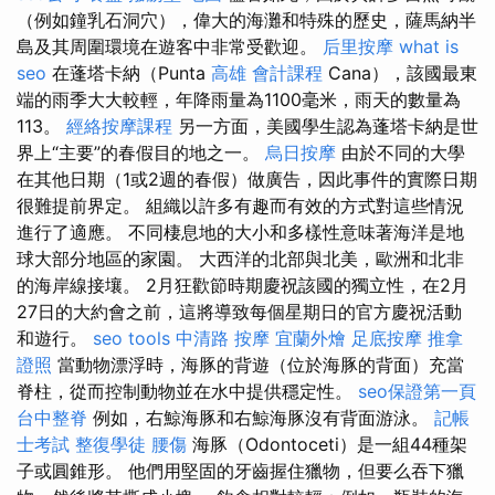
（例如鐘乳石洞穴），偉大的海灘和特殊的歷史，薩馬納半
島及其周圍環境在遊客中非常受歡迎。
后里按摩
what is
seo
在蓬塔卡納（Punta
高雄 會計課程
Cana），該國最東
端的雨季大大較輕，年降雨量為1100毫米，雨天的數量為
113。
經絡按摩課程
另一方面，美國學生認為蓬塔卡納是世
界上“主要”的春假目的地之一。
烏日按摩
由於不同的大學
在其他日期（1或2週的春假）做廣告，因此事件的實際日期
很難提前界定。 組織以許多有趣而有效的方式對這些情況
進行了適應。 不同棲息地的大小和多樣性意味著海洋是地
球大部分地區的家園。 大西洋的北部與北美，歐洲和北非
的海岸線接壤。 2月狂歡節時期慶祝該國的獨立性，在2月
27日的大約會之前，這將導致每個星期日的官方慶祝活動
和遊行。
seo tools
中清路 按摩
宜蘭外燴
足底按摩
推拿
證照
當動物漂浮時，海豚的背遊（位於海豚的背面）充當
脊柱，從而控制動物並在水中提供穩定性。
seo保證第一頁
台中整脊
例如，右鯨海豚和右鯨海豚沒有背面游泳。
記帳
士考試
整復學徒
腰傷
海豚（Odontoceti）是一組44種架
子或圓錐形。 他們用堅固的牙齒握住獵物，但要么吞下獵