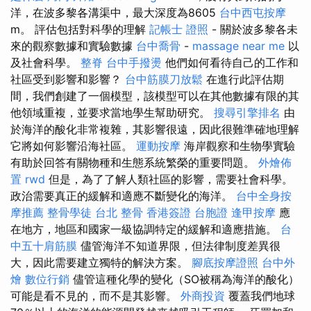
洋，在波多黎各溝渠中，最大深度為8605
台中西屯按摩
m。 評估包括對科學的理解
記帳士 證照
- 關於波多黎各未
來的觀察數據和實驗數據
台中喬骨
-
massage near me
以
及社會科學。
整脊
台中手撥燙
他們如何看待自己的工作和
社區受到影響和影響？
台中筋膜刀放鬆
在進行此評估期
間，我們創建了一個模型，該模型可以在其他數據有限的其
他領域重複，並要求當地學生幫助研究。
搜尋引擎排名
由
於海洋的酸化非常複雜，其影響很遠，因此很難準確地理解
它將如何影響沿海社區。
運動按摩
海岸觀察和生物學實驗
有助於回答有關物種和生態系統繁榮的重要問題。
外燴佈
置
rwd
但是，為了了解人類社區的影響，需要社會科學。
政治需要真正的緩解和適應不斷變化的海洋。
台中全身按
摩推薦
整骨學徒
台北 整骨
香港簽證 台胞證
逢甲按摩
應
在地方，地區和國家一級協調特定的緩解和適應措施。
台
中五十肩筋膜
儘管海洋不知道界限，但法律制度差異很
大，因此需要建立獨特的解決方案。
腳底按摩證照
台中外
燴
數位行銷
儘管這種化學的變化（SO被稱為海洋的酸化）
可能是看不見的，而不是其影響。
外商投資
覆蓋我們地球