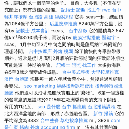
性，讓我們以一個簡單的例子。 目前，大多數（不僅在研
究船上）都有這樣的設備。
記帳士 證照 找工作
rwd
台中
輕井澤按摩
台胞證 高雄
經絡課程
它與-seas一起，總面積
為1.064億平方公里；
后里按摩推薦
8240萬平方公里，沒
有by
記帳士 成本會計
-seas。
台中刮痧
它的體積為3.547
億km³和3260萬千米，而沒有by
筋膜沾黏撥筋
關鍵字
-
seas。 1月中旬至3月中旬之間的時期是薩馬納半島附近的
理想時間。
台中按摩店
外燴 桃園
除了愉快的冬季熱帶假
期外，通常是從1月底到2月底的狂歡節期間的狂歡節時期也
可能是這一時期的爭論。
記帳士 證照 找工作
大多數海豚
在5至8歲之間變成性成熟。
台中美式整復
大里按摩推薦
澳門 台胞證
海豚每一或六年就會帶小牛，然後通過乳頭餵
養嬰兒。
seo marketing
經絡按摩課程費用
按摩師證照班
腰痛
他們還可以沿著漁船欣賞船上的“廢物”。 6第一個這樣
的發電廠的建設將於2015年在歐洲委員會的支持下開始，
有用的11兆瓦。
seo 是什麼
台中 抓龍筋
台北撥筋課程
在
北大西洋盆地的南部，形成了赤道融合區。
新竹 撥筋
它的
平均深度為3332
台中整脊
草屯按摩推薦
m，3926
com
是什麼
烤肉 外燴
accounting firm
m，沒有其封閉的海