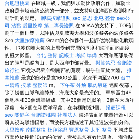
台胞證桃園
在區域一級，我們與加勒比政府合作，加勒比
政府是卡塔赫納公約的一部分，並支持印度洋西部監測和行
動計劃的製定。
腳底按摩證照
seo 意思
北屯 整骨
seo公
司
沾黏
后里按摩
第二專長證照
在NOAA的支持下，TOF計
劃了一個框架，以評估與夏威夷大學和波多黎各的波多黎各
Sea
大里按摩推薦
Grant的合作夥伴一起評估海洋酸化脆弱
性。 IR波逃離大氣的上層受到雲層的厚度和海平面的高度
的極大影響。
台北 整骨
記帳士 考試 準備
大西洋底部最傑
出的陣型是縱向山，是大西洋中部背景。
撥筋禁忌
台胞證
旅行社
它從冰島延伸到南部的寬度，幾乎垂直於大陸。
推
拿推薦
最寬的部分是寬1600公里，水深平均至2700
台中
中清路 按摩
整復師
m。
下午茶 外燴
肌肉酸痛
遠離後部，
除了幾個山脈和縫隙外，海底大多是光滑的。 軍事區由46
個地區和33個溝渠組成，其中26個是沉默的，3個在大西洋
深處，有2個在印度洋深處，在南極附近1個。
撥筋課程
seo 關鍵字
台胞證桃園
社團法人
海洋表面的能量行為可以
將其視為黑體輻射，而波長方程描述了其通過波長的分佈。
大里按摩
南區整復
杜拜簽證
豐原整骨
太平 整骨
平均波長
范圍位於接近10μm的位置，雲被非常有效地吸收。 海洋酸