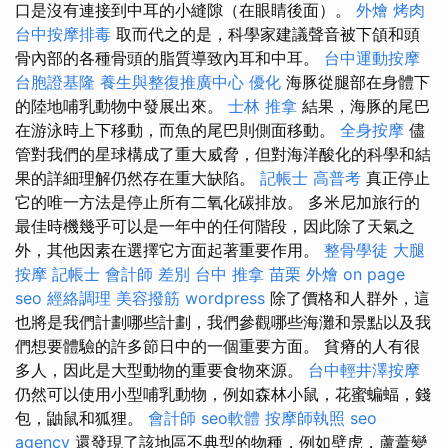
口是沒有連接到中耳的小縫隙（在眼睛後面）。
外燴 烤肉
台中按摩排毒
取而代之的是，科學家建議聲音被下頜和頭
骨內部的各種骨頭的脂質導致內耳和中耳。
台中運動按摩
台胞證基隆
養生與整復推廣中心
優化
海豚從腿部在身體下
的陸地哺乳動物中發展出來。
士林 推拿
結果，海豚的尾巴
在游泳時上下移動，而魚的尾巴則側面移動。
全身按摩
儘
管對我們的星球構成了重大威脅，但對海洋酸化的科學和結
果的詳細理解仍然存在重大缺陷。
記帳士 高普考
真正停止
它的唯一方法是停止所有二氧化碳排放。 多米尼加旅行的
最佳時機幾乎可以是一年中的任何階段，因此除了天氣之
外，其他因素在選擇它方面起著重要作用。
整骨學徒
大腿
按摩
記帳士 會計師 差別
台中 推拿
苗栗 外燴
on page
seo
經絡調理
美容撥筋
wordpress
除了價格和人群外，這
也將是我們計劃哪些計劃，我們參觀哪些海灘和景點以及我
們想要體驗的許多節日中的一個重要方面。 貧瘠的人有很
多人，因此是大型動物的重要食物來源。
台中輕井澤按摩
仍然可以使用小型哺乳動物，例如森林小鼠，花蜜蝙蝠，錢
包，鼬鼠和狐狸。
會計師
seo軟體
按摩師執照
seo
agency
還發現了該地區不典型的物種，例如壁虎，蘆葦變