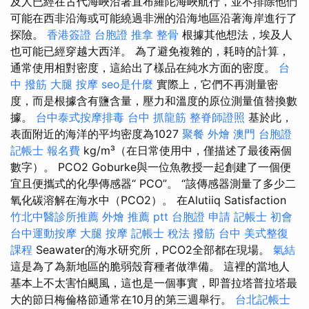
及人已經在古代海峽沿著直布羅陀海峽航行，並不排除他們
可能在西非沿海或可能繞過非洲的沿海地區沿著海岸進行了
探險。
香港簽證 台胞證
推拿 整骨
根據其他想法，埃及人
也可能已經穿越大西洋。 為了避免複雜的，耗時的計算，
通常使用相對密度，這給出了樣品在純水方面的密度。
台
中 撥筋
大腿 按摩
seo是什麼
實際上，它們不再測量密
度，而是根據含有鹽含量，壓力和溫度的原位測量值替換數
據。
台中泰式按摩排毒
台中 抓龍筋
整脊師證照
基於此，
表面附近的海洋的平均密度為1027
聚餐 外燴
澳門 台胞證
記帳士 報名費
kg/m³（在日常使用中，僅描述了最後兩個
數字）。 PCO2 Goburke與一位魚教授一起創建了一個便
宜且便攜式的化學傳感器“ PCO”。 “該傳感器測量了多少二
氧化碳溶解在海水中（PCO2）。 在Alutiiq Satisfaction
竹北中醫診所推薦
外燴 推薦 ptt
台胞證 申請
記帳士 初會
台中運動按摩
大腿 按摩
記帳士 稅法
撥筋 台中
美式整復
課程
Seawater的海水研究所，PCO2全部都在現場。
氣結
這是為了為新地區的脆弱殼育種者做準備。 這裡的當地人
基本上不太害怕颶風，這也是一個事實，即普拉塔普拉塔最
大的節日梅倫格節通常在10月的第三週舉行。
台北記帳士