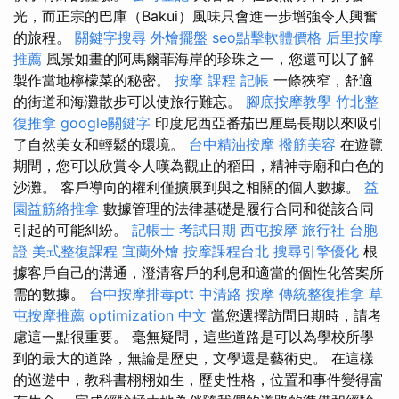
光，而正宗的巴庫（Bakui）風味只會進一步增強令人興奮
的旅程。
關鍵字搜尋
外燴擺盤
seo點擊軟體價格
后里按摩
推薦
風景如畫的阿馬爾菲海岸的珍珠之一，您還可以了解
製作當地檸檬菜的秘密。
按摩 課程
記帳
一條狹窄，舒適
的街道和海灘散步可以使旅行難忘。
腳底按摩教學
竹北整
復推拿
google關鍵字
印度尼西亞番茄巴厘島長期以來吸引
了自然美女和輕鬆的環境。
台中精油按摩
撥筋美容
在遊覽
期間，您可以欣賞令人嘆為觀止的稻田，精神寺廟和白色的
沙灘。 客戶導向的權利僅擴展到與之相關的個人數據。
益
園益筋絡推拿
數據管理的法律基礎是履行合同和從該合同
引起的可能糾紛。
記帳士 考試日期
西屯按摩
旅行社 台胞
證
美式整復課程
宜蘭外燴
按摩課程台北
搜尋引擎優化
根
據客戶自己的溝通，澄清客戶的利息和適當的個性化答案所
需的數據。
台中按摩排毒ptt
中清路 按摩
傳統整復推拿
草
屯按摩推薦
optimization 中文
當您選擇訪問日期時，請考
慮這一點很重要。 毫無疑問，這些道路是可以為學校所學
到的最大的道路，無論是歷史，文學還是藝術史。 在這樣
的巡遊中，教科書栩栩如生，歷史性格，位置和事件變得富