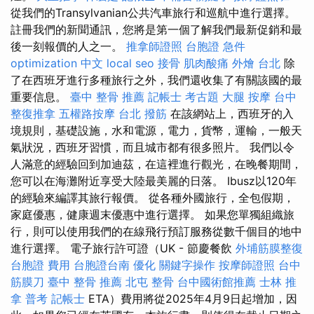
從我們的Transylvanian公共汽車旅行和巡航中進行選擇。
註冊我們的新聞通訊，您將是第一個了解我們最新促銷和最
後一刻報價的人之一。
推拿師證照
台胞證 急件
optimization 中文
local seo
接骨
肌肉酸痛
外燴 台北
除
了在西班牙進行多種旅行之外，我們還收集了有關該國的最
重要信息。
臺中 整骨 推薦
記帳士 考古題
大腿 按摩
台中
整復推拿
五權路按摩
台北 撥筋
在該網站上，西班牙的入
境規則，基礎設施，水和電源，電力，貨幣，運輸，一般天
氣狀況，西班牙習慣，而且城市都有很多照片。 我們以令
人滿意的經驗回到加迪茲，在這裡進行觀光，在晚餐期間，
您可以在海灘附近享受大陸最美麗的日落。 Ibusz以120年
的經驗來編譯其旅行報價。 從各種外國旅行，全包假期，
家庭優惠，健康週末優惠中進行選擇。 如果您單獨組織旅
行，則可以使用我們的在線飛行預訂服務從數千個目的地中
進行選擇。 電子旅行許可證（UK - 節慶餐飲
外埔筋膜整復
台胞證 費用
台胞證台南
優化
關鍵字操作
按摩師證照
台中
筋膜刀
臺中 整骨 推薦
北屯 整骨
台中國術館推薦
士林 推
拿
普考 記帳士
ETA）費用將從2025年4月9日起增加，因