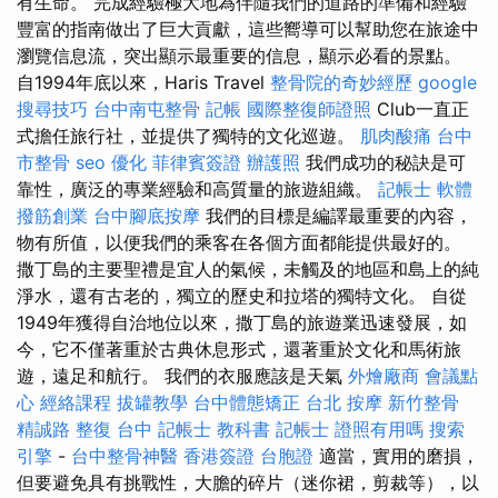
有生命。 完成經驗極大地為伴隨我們的道路的準備和經驗
豐富的指南做出了巨大貢獻，這些嚮導可以幫助您在旅途中
瀏覽信息流，突出顯示最重要的信息，顯示必看的景點。
自1994年底以來，Haris Travel
整骨院的奇妙經歷
google
搜尋技巧
台中南屯整骨
記帳
國際整復師證照
Club一直正
式擔任旅行社，並提供了獨特的文化巡遊。
肌肉酸痛
台中
市整骨
seo 優化
菲律賓簽證
辦護照
我們成功的秘訣是可
靠性，廣泛的專業經驗和高質量的旅遊組織。
記帳士 軟體
撥筋創業
台中腳底按摩
我們的目標是編譯最重要的內容，
物有所值，以便我們的乘客在各個方面都能提供最好的。
撒丁島的主要聖禮是宜人的氣候，未觸及的地區和島上的純
淨水，還有古老的，獨立的歷史和拉塔的獨特文化。 自從
1949年獲得自治地位以來，撒丁島的旅遊業迅速發展，如
今，它不僅著重於古典休息形式，還著重於文化和馬術旅
遊，遠足和航行。 我們的衣服應該是天氣
外燴廠商
會議點
心
經絡課程
拔罐教學
台中體態矯正
台北 按摩
新竹整骨
精誠路 整復 台中
記帳士 教科書
記帳士 證照有用嗎
搜索
引擎
-
台中整骨神醫
香港簽證 台胞證
適當，實用的磨損，
但要避免具有挑戰性，大膽的碎片（迷你裙，剪裁等），以