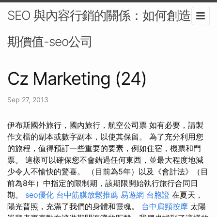
SEO 與內容行銷的關係：如何創造長
期價值-seo公司
Cz Marketing (24)
Sep 27, 2013
伊布斯國外旅行，國內旅行，航空公司票 如有必要，請製
作文檔的副本或數字副本，以使其保留。 為了充分利用您
的旅程，值得預訂一些重要的要素，例如住宿，機票和門
票。 這樣可以確保您不會錯過任何東西，並最大程度地減
少令人不愉快的驚喜。 （目前為5年）以及《會計法》（目
前為8年）中指定的限制期，該期限開始執行旅行合同日
期。
seo優化
台中筋膜放鬆推薦
易遊網 台胞證
在夏天，
陽光普照，充滿了我們的身體和靈魂。
台中肩頸按摩
太陽