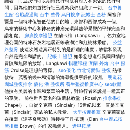
顯著，而且我們可以期待旅行時沒有壓力和緊張的旅行時
間，因為他們知道旅行社已經為我們組織了一切。
台中養
生館
台胞證過期
台中 整骨
烏日按摩
記帳士 查榜
阿塞拜
疆是一個特殊但被低估的目的地，東部和西部成為一個。
烏布的藝術中心和神秘的神廟光環與熱帶景觀的平靜完全和
諧相處。
腳底按摩證照
在蘭卡維（Langkawi），乞力室地
理公園的特殊石灰岩地層正等著湖泊和紅樹林乘船。
公益
路整骨
使這次巡遊真正特別的是舒適的速度，放鬆和發現
自然是完全和諧的。
記帳士 證照
如果您想進行異國風情的
冒險和無限的放鬆，Langkawi
指壓課程
宜蘭 外燴
台中 撥
筋
Cruise是理想的選擇。
seo優化
竹北博愛街 整復
熱帶
款待，茂密的叢林和清澈的海灘提供寧靜的綠洲。
明道花
園城整復推拿
優化
潘 整復所
養生整復推廣中心
seo軟體
他擁有美麗的市區和繁華的生活，對旅行者來說是一種真正
的享受。 前往世界著名的羅斯林教堂（Rosslyn
推拿學徒
Chapel），自從辛克萊（Sinclair）15世紀以來一直是辛克
萊（Sinclair）家族的私人教堂。
大里按摩推薦
辛克萊家族
在撰寫《達芬奇密碼》時接待了丹·布朗（Dan
台中泰式按
摩排毒
Brown）的作家幾個月。
逢甲按摩