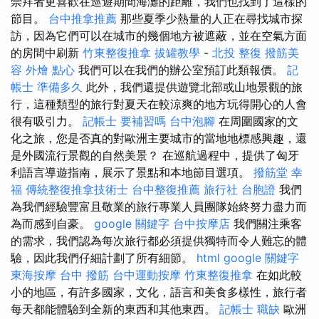
崇拜者更喜歡在巡遊期間海灘的距離，我們也找到了這樣的
節目。
台中推拿推薦
那些夏季少熱量的人正在尋找城市探
訪，因為它們可以在城市的幾個地方被遮蔽，並在空氣方面
的房間中刷新
竹東整復推拿
拔罐教學
-
北投 整復
撥筋美
容
外燴 點心
我們可以在我們的辦公室預訂此類報價。
記
帳士 準備多久
此外，我們還提供遊覽北部或山地景觀的旅
行，這種類型的旅行對夏天在較涼爽的地方玩得開心的人會
很有吸引力。
記帳士 要補習嗎
台中泡腳
在周圍國家的文
化之旅，您是否真的對歐洲主要城市的當地地標感興趣，還
是外國流行景觀的自然美景？ 在巡航過程中，提供了匈牙
利語言導遊指南，展示了景點和本地節目選項。
撥筋堂 幸
福
傳統整復推拿技術士
台中整復推薦
旅行社 台胞證
我們
為我們經驗豐富且敬業的旅行專業人員團隊始終努力盡力而
為而感到自豪。
google 關鍵字
台中按摩店
我們關注乘客
的需求，我們認為每次旅行都必須提供獨特而令人難忘的體
驗，因此我們仔細計劃了所有細節。
html
google 關鍵字
東海按摩
台中 撥筋
台中運動按摩
竹東整復推拿
在如此較
小的地區，有許多國家，文化，語言和美食多樣性，旅行者
每天都能體驗到全新的東西和其他東西。
記帳士 職缺
歐洲