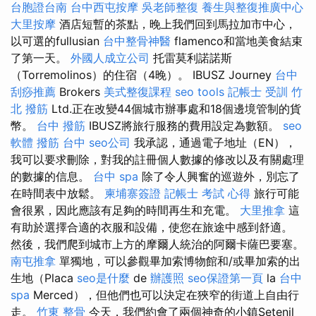
台胞證台南
台中西屯按摩
吳老師整復
養生與整復推廣中心
大里按摩
酒店短暫的茶點，晚上我們回到馬拉加市中心，
以可選的fullusian
台中整骨神醫
flamenco和當地美食結束
了第一天。
外國人成立公司
托雷莫利諾諾斯
（Torremolinos）的住宿（4晚）。 IBUSZ Journey
台中
刮痧推薦
Brokers
美式整復課程
seo tools
記帳士 受訓
竹
北 撥筋
Ltd.正在改變44個城市辦事處和18個邊境管制的貨
幣。
台中 撥筋
IBUSZ將旅行服務的費用設定為數額。
seo
軟體
撥筋 台中
seo公司
我承認，通過電子地址（EN），
我可以要求刪除，對我的註冊個人數據的修改以及有關處理
的數據的信息。
台中 spa
除了令人興奮的巡遊外，別忘了
在時間表中放鬆。
柬埔寨簽證
記帳士 考試 心得
旅行可能
會很累，因此應該有足夠的時間再生和充電。
大里推拿
這
有助於選擇合適的衣服和設備，使您在旅途中感到舒適。
然後，我們爬到城市上方的摩爾人統治的阿爾卡薩巴要塞。
南屯推拿
單獨地，可以參觀畢加索博物館和/或畢加索的出
生地（Placa
seo是什麼
de
辦護照
seo保證第一頁
la
台中
spa
Merced），但他們也可以決定在狹窄的街道上自由行
走。
竹東 整骨
今天，我們約會了兩個神奇的小鎮Setenil