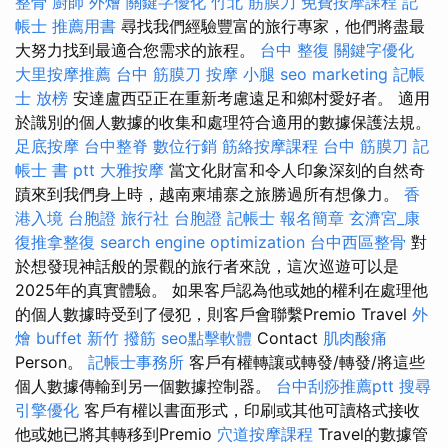
整骨
廚師 外燴
關鍵字優化
竹北 筋膜刀
免費按摩課程
記
帳士 推薦用書
尋找我們經驗豐富的旅行專家，他們將盡最
大努力找到最適合您需求的旅程。
台中 整復
關鍵字優化
大里按摩推薦
台中 筋膜刀
按摩 小腿
seo marketing
記帳
士 放榜
安達盧西亞正在重新考慮遠足和鄉村愛好者。 適用
於識別的個人數據的收集和處理符合適用的數據保護法規。
足底按摩
台中整脊
數位行銷
筋絡按摩課程
台中 筋膜刀
記
帳士 書 ptt
大雅按摩
當文化財富和令人印象深刻的自然奇
蹟來到我們身上時，越南柬埔寨之旅勝過所有想像力。
香
港入境 台胞證
旅行社 台胞證
記帳士 報名簡章
玄濟宮_康
復推拿整復
search engine optimization
台中西區整骨
對
於想發現神話般的景觀的旅行者來說，這次巡遊可以是
2025年的真實體驗。 如果客戶認為他或她的權利在處理他
的個人數據時受到了侵犯，則客戶會聯繫Premio Travel
外
燴 buffet
新竹 撥筋
seo點擊軟體
Contact
肌肉酸痛
Person。
記帳士事務所
客戶有權轉讓或轉發/轉發/將這些
個人數據傳輸到另一個數據控制器。
台中刮痧推薦ptt
搜尋
引擎優化
客戶有權以書面形式，印刷或其他可讀格式接收
他或她已將其轉移到Premio
穴道按摩課程
Travel的數據管