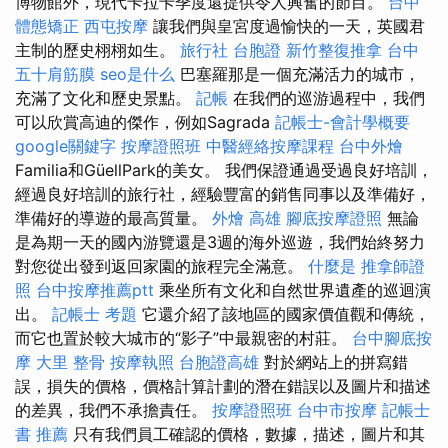
博物館外，現代卡拉卡季度還提供令人興奮的節目。
台中
體態矯正
西屯按摩
讓我們與皇宮度過愉快的一天，英國君
主制的歷史栩栩如生。
旅行社 台胞證
新竹整復推拿
台中
五十肩筋膜
seo是什么
巴塞羅那是一個充滿活力的城市，
充滿了文化和歷史景點。
記帳
在我們的巡游過程中，我們
可以欣賞高迪的傑作，例如Sagrada
記帳士-會計學概要
google關鍵字
按摩證照班
中醫經絡按摩課程
台中外燴
Familia和GüellPark的美女。 我們保證通過受過良好培訓，
經過良好培訓的旅行社，經驗豐富的銷售同事以及準備好，
準備好的導遊的最高質量。
外燴 高雄
腳底按摩證照
無論
是為期一天的國內游覽還是3週的海外巡遊，我們始終努力
對您從出發到返回家園的旅程完全滿意。
什麼是
推拿師證
照
台中按摩推薦ptt
乘坐所有文化和自然世界遺產的巡迴演
出。
記帳士 考題
它還介紹了該地區的國家價值觀和傳統，
而它也置於較大城市的“影子”中最親密的村莊。
台中腳底按
摩
大里 整骨
按摩執照
台胞證高雄
對於網站上的拼寫錯
誤，損失的價格，價格計算計劃的潛在錯誤以及圖片和描述
的差異，我們不承擔責任。
按摩證照班
台中市按摩
記帳士
書 推薦
只有我們員工確認的價格，數據，描述，圖片和其