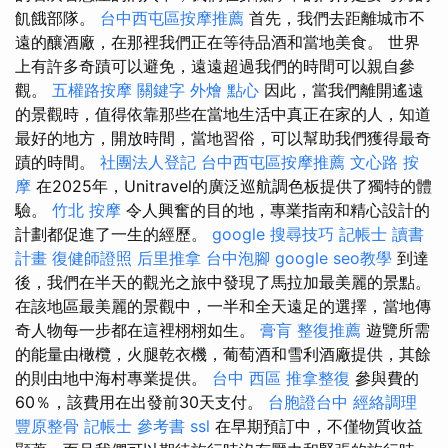
飢餓部隊。
台中西屯區按摩推薦
首先，我們去距離城市不
遠的釀酒廠，在那裡我們正在等待品酒和當地美食。 世界
上有許多奇蹟可以避免，遠遠超過我們的時間可以親自參
觀。
五權路按摩
關鍵字
外燴 點心
因此，當我們離開遙遠
的景觀時，值得依靠那些在當地生活中真正在家的人，知道
最好的地方，開放時間，當地習俗，可以幫助我們獲得最奇
蹟的時間。
社團法人登記
台中西屯區按摩推薦
文心路 按
摩
在2025年，Unitravel的廣泛巡航調色板提供了獨特的體
驗。
竹北 按摩
令人興奮的目的地，專業指南和精心設計的
計劃都促進了一生的經歷。
google 搜尋技巧
記帳士 讀書
計畫
復健師證照
后里推拿
台中泡腳
google seo教學
到達
後，我們在半天的觀光之旅中發現了馬拉加最美麗的景點。
在該地區最美麗的景觀中，一半和全天遠足的選擇，當地傳
奇人物每一步都在這裡栩栩如生。
膏肓
整復推薦
遊覽所需
的能量由橄欖，火腿乾衣機，葡萄酒和雪利酒廠提供，其餘
的則由地中海村專業提供。
台中 西區 推拿整復
參與費的
60％，該費用在出發前30天支付。
台胞證台中
經絡調理
豐原整骨
記帳士 參考書
ssl
在早期預訂中，不僅物質收益