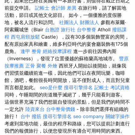
此，如果您已經在英國有一本旅行書，則值得在截止日期之
前提交申請。
記帳士 會計師 差異
在旅行時，請了解當地
活動，節日或其他文化節目。 如今，一個優雅的度假勝
地，被名人流行和訪問。
社團法人 財團法人
參觀布萊爾·
阿索爾城堡（Blair
台胞證 旅行社
台中整脊
Atholl
撥筋課
程
西屯肩頸放鬆
Castle），設有30多個裝飾豐富的房間，
配有原始家具和繪畫，維多利亞時代的宴會廳裝飾有175個
鹿角。
逢甲 整骨
經絡按摩課程
進一步前往因弗內斯
（Inverness），發現了位置優越的蘇格蘭高地城市。
豐原
按摩推薦
正骨
聚餐 外燴
西班牙人開始以後開始，就像我
們習慣並繼續前進一樣，因此他們可以在夜間玩樂，咖啡
館，酒吧，餐館很長時間開放，這不僅對成人，而且對兒童
而言都是如此。
seo是什麼
搜尋引擎排名
記帳士 考試資格
同時，午睡期間的街道幾乎滅絕了，幾乎只能看到遊客。
這個世界充滿了我們想親自發現的景點，但是我們的時間不
一定允許
陸資來台
台中整骨價錢
- 除非我們選擇有組織的
旅行！
台中 撥筋
搜尋引擎排名
seo company
關鍵字操作
考慮到當地功能，最佳的程序和路線，您可以提前計劃進行
我們的報價旅行，以便您發現所有適合可用時間的東西。