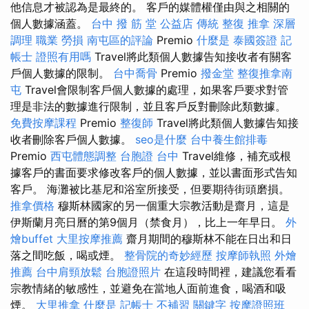
他信息才被認為是最終的。 客戶的媒體權僅由與之相關的
個人數據涵蓋。
台中 撥 筋 堂 公益店 傳統 整復 推拿 深層
調理 職業 勞損 南屯區的評論
Premio
什麼是
泰國簽證
記
帳士 證照有用嗎
Travel將此類個人數據告知接收者有關客
戶個人數據的限制。
台中喬骨
Premio
撥金堂
整復推拿南
屯
Travel會限制客戶個人數據的處理，如果客戶要求對管
理是非法的數據進行限制，並且客戶反對刪除此類數據。
免費按摩課程
Premio
整復師
Travel將此類個人數據告知接
收者刪除客戶個人數據。
seo是什麼
台中養生館排毒
Premio
西屯體態調整
台胞證 台中
Travel維修，補充或根
據客戶的書面要求修改客戶的個人數據，並以書面形式告知
客戶。 海灘被比基尼和浴室所接受，但要期待街頭磨損。
推拿價格
穆斯林國家的另一個重大宗教活動是齋月，這是
伊斯蘭月亮日曆的第9個月（禁食月），比上一年早日。
外
燴buffet
大里按摩推薦
齋月期間的穆斯林不能在日出和日
落之間吃飯，喝或煙。
整骨院的奇妙經歷
按摩師執照
外燴
推薦
台中肩頸放鬆
台胞證照片
在這段時間裡，建議您看看
宗教情緒的敏感性，並避免在當地人面前進食，喝酒和吸
煙。
大里推拿
什麼是
記帳士 不補習
關鍵字
按摩證照班