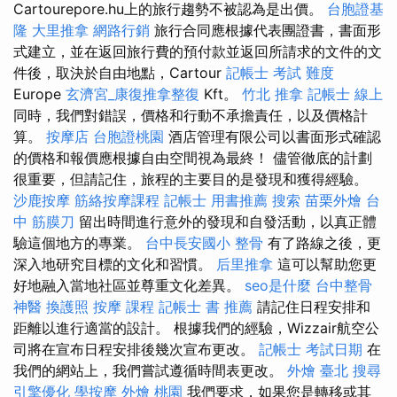
Cartourepore.hu上的旅行趨勢不被認為是出價。
台胞證基
隆
大里推拿
網路行銷
旅行合同應根據代表團證書，書面形
式建立，並在返回旅行費的預付款並返回所請求的文件的文
件後，取決於自由地點，Cartour
記帳士 考試 難度
Europe
玄濟宮_康復推拿整復
Kft。
竹北 推拿
記帳士 線上
同時，我們對錯誤，價格和行動不承擔責任，以及價格計
算。
按摩店
台胞證桃園
酒店管理有限公司以書面形式確認
的價格和報價應根據自由空間視為最終！ 儘管徹底的計劃
很重要，但請記住，旅程的主要目的是發現和獲得經驗。
沙鹿按摩
筋絡按摩課程
記帳士 用書推薦
搜索
苗栗外燴
台
中 筋膜刀
留出時間進行意外的發現和自發活動，以真正體
驗這個地方的專業。
台中長安國小 整骨
有了路線之後，更
深入地研究目標的文化和習慣。
后里推拿
這可以幫助您更
好地融入當地社區並尊重文化差異。
seo是什麼
台中整骨
神醫
換護照
按摩 課程
記帳士 書 推薦
請記住日程安排和
距離以進行適當的設計。 根據我們的經驗，Wizzair航空公
司將在宣布日程安排後幾次宣布更改。
記帳士 考試日期
在
我們的網站上，我們嘗試遵循時間表更改。
外燴 臺北
搜尋
引擎優化
學按摩
外燴 桃園
我們要求，如果您是轉移或其