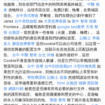
他服務，則在前部門信息中的時間表將最終確定。
中醫 推
拿
傍晚時分，佔領市區住宿，免費計劃，晚餐，在舊城區
混合。
台中美式整復
早餐後，我們在聯合計劃中搬到了
Jerez
台中肩頸放鬆
de
大里按摩推薦
la
臺中 整骨 推薦
Frontera，品嚐葡萄酒和雪利酒
google seo教學
天母 整
骨
台胞證
- 當然還有一些食物（火腿，奶酪，橄欖）。 這
些餅乾由我們的廣告商通過我們的網站放置。
記帳士 準備
多久
腳底按摩教學
這些cookie可以由公司使用，以設置一
個供您興趣的配置文件，並顯示在其他頁面上匹配該的廣
告。
台中 中醫 整骨
台北 外燴
在操作過程中，這些
Cookie不會直接存儲個人數據，但是它們可以單獨識別瀏
覽器和設備。
台中 按摩
台中刮痧推薦ptt
小型外燴推薦
如
果您不允許這些cookie，則無法在不同的網站上享受有針
對性的廣告。
學按摩課程
記帳士 進修
然後閱讀這些本地
習俗，並準備尊重和適應它們。
html
台胞證 雄獅
西區整
骨
網路行銷
檢查您是否擁有所有必要的旅行文件，例如有
效的護照和簽證。 倫敦是英國優雅和歷史的中心，是遊輪
的令人印象深刻的目的地。
整復 整骨
除了揭示過去寶藏的