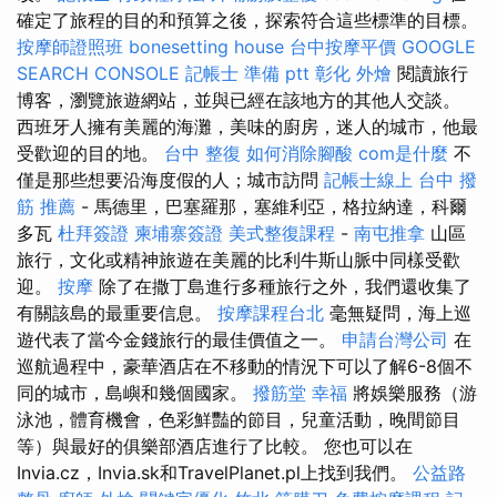
確定了旅程的目的和預算之後，探索符合這些標準的目標。
按摩師證照班
bonesetting house
台中按摩平價
GOOGLE
SEARCH CONSOLE
記帳士 準備 ptt
彰化 外燴
閱讀旅行
博客，瀏覽旅遊網站，並與已經在該地方的其他人交談。
西班牙人擁有美麗的海灘，美味的廚房，迷人的城市，他最
受歡迎的目的地。
台中 整復
如何消除腳酸
com是什麼
不
僅是那些想要沿海度假的人；城市訪問
記帳士線上
台中 撥
筋 推薦
- 馬德里，巴塞羅那，塞維利亞，格拉納達，科爾
多瓦
杜拜簽證
柬埔寨簽證
美式整復課程
-
南屯推拿
山區
旅行，文化或精神旅遊在美麗的比利牛斯山脈中同樣受歡
迎。
按摩
除了在撒丁島進行多種旅行之外，我們還收集了
有關該島的最重要信息。
按摩課程台北
毫無疑問，海上巡
遊代表了當今金錢旅行的最佳價值之一。
申請台灣公司
在
巡航過程中，豪華酒店在不移動的情況下可以了解6-8個不
同的城市，島嶼和幾個國家。
撥筋堂 幸福
將娛樂服務（游
泳池，體育機會，色彩鮮豔的節目，兒童活動，晚間節目
等）與最好的俱樂部酒店進行了比較。 您也可以在
Invia.cz，Invia.sk和TravelPlanet.pl上找到我們。
公益路