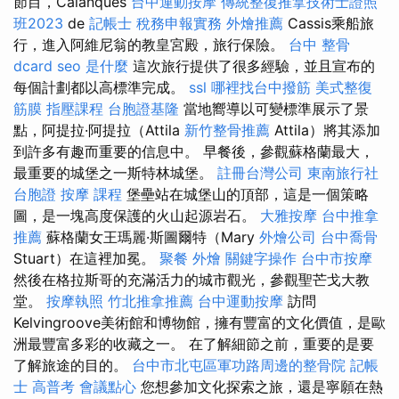
節目，Calanques
台中運動按摩
傳統整復推拿技術士證照
班2023
de
記帳士 稅務申報實務
外燴推薦
Cassis乘船旅
行，進入阿維尼翁的教皇宮殿，旅行保險。
台中 整骨
dcard
seo 是什麼
這次旅行提供了很多經驗，並且宣布的
每個計劃都以高標準完成。
ssl
哪裡找台中撥筋
美式整復
筋膜
指壓課程
台胞證基隆
當地嚮導以可變標準展示了景
點，阿提拉·阿提拉（Attila
新竹整骨推薦
Attila）將其添加
到許多有趣而重要的信息中。 早餐後，參觀蘇格蘭最大，
最重要的城堡之一斯特林城堡。
註冊台灣公司
東南旅行社
台胞證
按摩 課程
堡壘站在城堡山的頂部，這是一個策略
圖，是一塊高度保護的火山起源岩石。
大雅按摩
台中推拿
推薦
蘇格蘭女王瑪麗·斯圖爾特（Mary
外燴公司
台中喬骨
Stuart）在這裡加冕。
聚餐 外燴
關鍵字操作
台中市按摩
然後在格拉斯哥的充滿活力的城市觀光，參觀聖芒戈大教
堂。
按摩執照
竹北推拿推薦
台中運動按摩
訪問
Kelvingroove美術館和博物館，擁有豐富的文化價值，是歐
洲最豐富多彩的收藏之一。 在了解細節之前，重要的是要
了解旅途的目的。
台中市北屯區軍功路周邊的整骨院
記帳
士 高普考
會議點心
您想參加文化探索之旅，還是寧願在熱