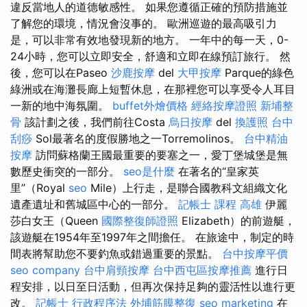
違反當地人的道德敏感性。 如果您遵循正確的預防措施並
了解您的環境，情況會沒事的。 歐洲巡遊的最高吸引力
是，可以非常有效地發現新的地方。 一年中的每一天，0-
24小時，您可以立即安全，舒適和立即在線預訂旅行。 然
後，您可以在Paseo
沙鹿按摩
del
大甲按摩
Parque的綠色
綠洲或在海灘長廊上短暫休息，在那裡您可以享受令人耳目
一新的地中海氛圍。
buffet外燴價格
經絡按摩證照
新埔整
骨
該計劃之後，我們前往Costa
烏日按摩
del
換護照
台中
刮痧
Sol最著名的度假勝地之一Torremolinos。
台中精油
按摩
訪問蘇格蘭王國最重要的要塞之一，愛丁堡城堡是無
數歷史衝突的一部分。
seo是什麼
在著名的“皇家英
里”（Royal
seo
Mile）上行走，是聯合國教科文組織文化
遺產遺址和舊城區中心的一部分。
記帳士 課程 高雄
伊麗
莎白女王（Queen
國際整復師證照
Elizabeth）的前遊艇，
該遊艇在1954年至1997年之間擔任。 在旅途中，制定的時
間表將幫助您不要釣魚或錯過重要的景點。
台中按摩平價
seo company
台中肩頸按摩
台中西屯區按摩推薦
進行日
程安排，以日至日活動，但再次保持足夠的靈活性以進行更
改。
記帳士 行政程序法
外埔筋膜整復
seo marketing
在