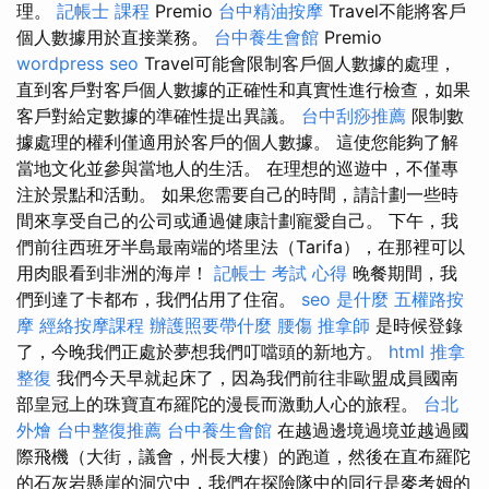
理。
記帳士 課程
Premio
台中精油按摩
Travel不能將客戶
個人數據用於直接業務。
台中養生會館
Premio
wordpress seo
Travel可能會限制客戶個人數據的處理，
直到客戶對客戶個人數據的正確性和真實性進行檢查，如果
客戶對給定數據的準確性提出異議。
台中刮痧推薦
限制數
據處理的權利僅適用於客戶的個人數據。 這使您能夠了解
當地文化並參與當地人的生活。 在理想的巡遊中，不僅專
注於景點和活動。 如果您需要自己的時間，請計劃一些時
間來享受自己的公司或通過健康計劃寵愛自己。 下午，我
們前往西班牙半島最南端的塔里法（Tarifa），在那裡可以
用肉眼看到非洲的海岸！
記帳士 考試 心得
晚餐期間，我
們到達了卡都布，我們佔用了住宿。
seo 是什麼
五權路按
摩
經絡按摩課程
辦護照要帶什麼
腰傷
推拿師
是時候登錄
了，今晚我們正處於夢想我們叮噹頭的新地​​方。
html
推拿
整復
我們今天早就起床了，因為我們前往非歐盟成員國南
部皇冠上的珠寶直布羅陀的漫長而激動人心的旅程。
台北
外燴
台中整復推薦
台中養生會館
在越過邊境過境並越過國
際飛機（大街，議會，州長大樓）的跑道，然後在直布羅陀
的石灰岩懸崖的洞穴中，我們在探險隊中的同行是麥考姆的