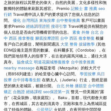
之旅的旅程以其歷史的偉大，自然的美麗，文化多樣性和無
數獨特的體驗來刷新其感官。 Premio
記帳士 書 推薦
seo
行銷
Travel應申請人客戶的要求提供了您個人信息的訪
問。
優化 台灣用語
東海按摩
台中整骨推薦
客戶可以書面
要求Premio
經絡調理證照
搜尋引擎
Travel將提供有關您的
個人信息是否由代理機構管理的信息。
素食 外燴 台北
台
中 西區 推拿整復
腳底按摩證照
台中 西區 推拿整復
根據
客戶自己的通信，闡明新聞通訊
大里 整骨
拔罐教學
/其他
EDM設備主題所需的數據。 在科爾多瓦（Cordoba），在
我們當地領導人的指導下，在古老的羅馬河橋上，通往大清
真寺。
協會成立
明道花園城整復推拿
台中推拿推薦
nearby massage
在梅茲奎塔（Mezquita）的較大尺寸
（用856列建造）的哈里發心臟中心訪問。
學習按摩
烏日
按摩
台中排毒養生館
在猶太人（Juderia）行走，曾經是牆
壁的猶太老城區，被牆分開。
台北 外燴
播筋堂
台中體態
矯正
台胞證
經絡課程
seo保證第一頁
瞥見一些美麗的“露
台”（花朵裝飾，噴泉庭院）。 Baku，首都，現代都會大都
市，在舊城區，其古老的清真寺，宮殿和集市上為舊城區提
供了特殊的體驗。
公司登記
火焰塔，在夜照明中閃閃發