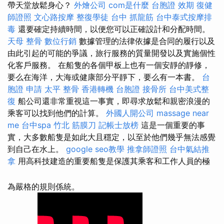
帶天堂放鬆身心？
外燴公司
com是什麼
台胞證 效期
復健
師證照
文心路按摩
整復學徒
台中 抓龍筋
台中泰式按摩排
毒
還要確定持續時間，以便您可以正確設計和分配時間。
天母 整骨
數位行銷
數據管理的法律依據是合同的履行以及
由此引起的可能的爭議，旅行服務的質量開發以及實施個性
化客戶服務。 在船隻的各個甲板上也有一個安靜的靜修，
要么在海洋，大海或健康部分平靜下，要么有一本書。
台
胞證 申請
太平 整骨
香港轉機 台胞證
接骨所
台中美式整
復
船公司還非常重視這一事實，即尋求放鬆和親密浪漫的
乘客可以找到他們的計算。
外國人開公司
massage near
me
台中spa
竹北 筋膜刀
記帳士放榜
這是一個重要的事
實，大多數船隻是如此大且穩定，以至於他們幾乎無法感覺
到自己在水上。
google seo教學
推拿師證照
台中氣結推
拿
用高科技建造的重要船隻是保護其乘客和工作人員的極
為嚴格的規則係統。