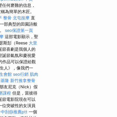
歷任何磨難的信息，
被稱為簡單的木匠。
平 整骨
北屯按摩
直
不是一部典型的田園詩般
驗。
seo保證第一頁
摩
這部電影顯示，聖
瑟斯彭（Reese
大里
聖誕節喜劇是我個人的
聖誕節氣氛和慶祝愛
的作品可以保證給觀
陌生人》，像我們一
生會館
seo行銷
肌肉
證基隆
新竹推拿整骨
朋友尼克（Nick）假
壓課程
但是，當彼得
誕節電影院現在可以
一位突破性的女演員
台中刮痧推薦ptt
一個