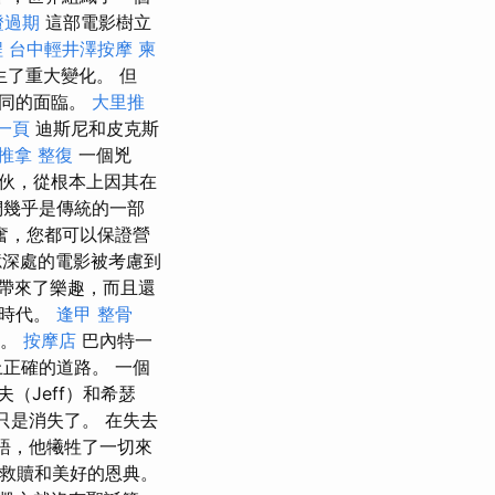
證過期
這部電影樹立
程
台中輕井澤按摩
柬
了重大變化。 但
不同的面臨。
大里推
第一頁
迪斯尼和皮克斯
推拿 整復
一個兇
伙，從根本上因其在
們幾乎是傳統的一部
奮，您都可以保證營
深處的電影被考慮到
帶來了樂趣，而且還
的時代。
逢甲 整骨
情。
按摩店
巴內特一
正確的道路。 一個
（Jeff）和希瑟
只是消失了。 在失去
來語，他犧牲了一切來
事，救贖和美好的恩典。