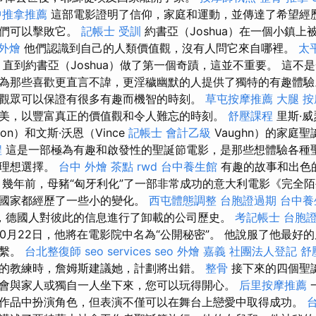
中推拿推薦
這部電影證明了信仰，家庭和運動，並傳達了希望經
我們可以擊敗它。
記帳士 受訓
約書亞（Joshua）在一個小鎮上
外燴
他們認識到自己的人類價值觀，沒有人問它來自哪裡。
太
a）直到約書亞（Joshua）做了第一個奇蹟，這並不重要。 這
為那些喜歡更直言不諱，更淫穢幽默的人提供了獨特的有趣體
觀眾可以保證有很多有趣而機智的時刻。
草屯按摩推薦
大腿 按
美，以豐富真正的價值觀和令人難忘的時刻。
舒壓課程
里斯·威
poon）和文斯·沃恩（Vince
記帳士 會計乙級
Vaughn）的家庭
程
這是一部極為有趣和啟發性的聖誕節電影，是那些想體驗各種
的理想選擇。
台中 外燴 茶點
rwd
台中養生館
有趣的故事和出色
 幾年前，母豬“匈牙利化”了一部非常成功的意大利電影《完全
個國家都經歷了一些小的變化。
西屯體態調整
台胞證過期
台中養
，德國人對彼此的信息進行了卸載的公司歷史。
考記帳士
台胞
10月22日，他將在電影院中名為“公開秘密”。 他說服了他最好的
聯繫。
台北整復師
seo services
seo
外燴 嘉義
社團法人登記
舒
的教練時，詹姆斯建議她，計劃將出錯。
整骨
接下來的四個聖
會與家人或獨自一人坐下來，您可以玩得開心。
后里按摩推薦
作品中扮演角色，但表演不僅可以在舞台上戀愛中取得成功。