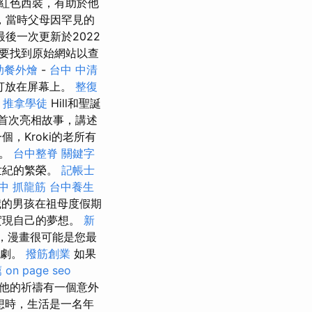
紅色西裝，有助於他
，當時父母因罕見的
後一次更新於2022
要找到原始網站以查
助餐外燴
-
台中 中清
打放在屏幕上。
整復
e
推拿學徒
Hill和聖誕
en的首次亮相故事，講述
，Kroki的老所有
物。
台中整脊
關鍵字
世紀的繁榮。
記帳士
中 抓龍筋
台中養生
歲的男孩在祖母度假期
實現自己的夢想。
新
話，漫畫很可能是您最
喜劇。
撥筋創業
如果
薦
on page seo
來時，他的祈禱有一個意外
想時，生活是一名年