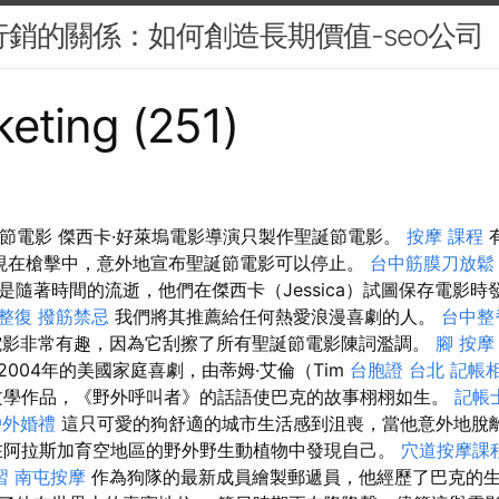
容行銷的關係：如何創造長期價值-seo公司
eting (251)
誕節電影 傑西卡·好萊塢電影導演只製作聖誕節電影。
按摩 課程
er）出現在槍擊中，意外地宣布聖誕節電影可以停止。
台中筋膜刀放鬆
是隨著時間的流逝，他們在傑西卡（Jessica）試圖保存電影
拿整復
撥筋禁忌
我們將其推薦給任何熱愛浪漫喜劇的人。
台中整
影非常有趣，因為它刮擦了所有聖誕節電影陳詞濫調。
腳 按摩
誕節是2004年的美國家庭喜劇，由蒂姆·艾倫（Tim
台胞證 台北
記帳
文學作品，《野外呼叫者》的話語使巴克的故事栩栩如生。
記帳
戶外婚禮
這只可愛的狗舒適的城市生活感到沮喪，當他意外地脫
代在阿拉斯加育空地區的野外野生動植物中發現自己。
穴道按摩課
習
南屯按摩
作為狗隊的最新成員繪製郵遞員，他經歷了巴克的