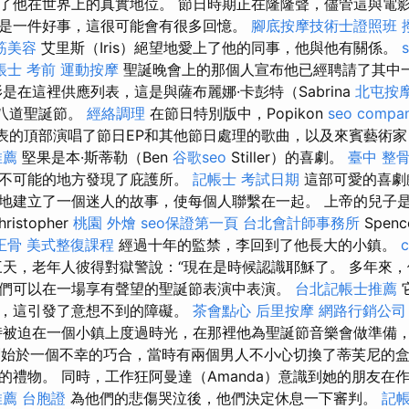
了他在世界上的真實地位。 節日時期正在隆隆聲，儘管這與電
是一件好事，這很可能會有很多回憶。
腳底按摩技術士證照班
筋美容
艾里斯（Iris）絕望地愛上了他的同事，他與他有關係。
帳士 考前
運動按摩
聖誕晚會上的那個人宣布他已經聘請了其中
是在這裡供應列表，這是與薩布麗娜·卡彭特（Sabrina
北屯按
胡說八道聖誕節。
經絡調理
在節日特別版中，Popikon
seo compa
熱門列表的頂部演唱了節日EP和其他節日處理的歌曲，以及來賓藝術
推薦
堅果是本·斯蒂勒（Ben
谷歌seo
Stiller）的喜劇。
臺中 整骨
最不可能的地方發現了庇護所。
記帳士 考試日期
這部可愛的喜劇
地建立了一個迷人的故事，使每個人聯繫在一起。 上帝的兒子
istopher
桃園 外燴
seo保證第一頁
台北會計師事務所
Spen
正骨
美式整復課程
經過十年的監禁，李回到了他長大的小鎮。
天，老年人彼得對獄警說：“現在是時候認識耶穌了。 多年來
們可以在一場享有聲望的聖誕節表演中表演。
台北記帳士推薦
了，這引發了意想不到的障礙。
茶會點心
后里按摩
網路行銷公司
被迫在一個小鎮上度過時光，在那裡他為聖誕節音樂會做準備
始於一個不幸的巧合，當時有兩個男人不小心切換了蒂芙尼的盒
的禮物。 同時，工作狂阿曼達（Amanda）意識到她的朋友在
推薦
台胞證
為他們的悲傷哭泣後，他們決定休息一下審判。
記帳