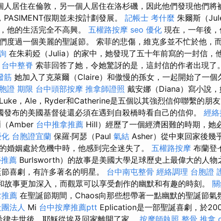
個人居住在倫敦，另一個人居住在洛杉磯，因此他們發現他們將
PASIMENT假期並未按計劃發展。
記帳士 考什麼
朱爾斯（Ju
時，他的生活完全不高興。
五權路按摩
seo 優化
現在，一年後，
們度過一個美麗的聖誕節。 索菲的悲傷，維克多並不忙於他，
詢
在朱莉婭（Julia）的家中，她發現了五十年前寫的一封信，
。
台中整脊
索菲回答了她，令她驚訝的是，這封信的作者出現了
撥筋
她加入了克萊爾（Claire）和傲慢的孫女，一起開始了一
胞證 期限
台中頭部按摩
推拿師證照
戴安娜（Diana）寫小說
Luke，Ale，Ryder和Catherine是五個以其強烈信仰聯繫的朋
國發布的美國基督徒還必須在遇到自殺橋時看自己的信仰。
經絡
（Amber
台中推拿推薦
Hill）經歷了一個經濟困難的時期，
優化
台胞證宜蘭
保羅·阿瑟（Paul
氣結
Asher）從中東回家後
的婚姻處於危機中時，他感到完全迷失了。
五權路按摩
布蘭登·
痧推薦
Burlsworth）的故事是美國大學足球歷史上最偉大的人
聖誕節喜劇，有許多著名的明星。
台中南屯整骨
經絡調理
台胞證 
色和故事更加深入，而觀眾可以享受創作的幽默和有趣的時刻。
關
拿推薦
在聖誕節期間，Chaos向那些想帶著一點幽默的聖誕節氣
社團法人
Mi
台中按摩推薦ptt
Eplication是一部聖誕喜劇，於200
演。 希律去世後，耶穌從埃及回家離開了家。
按摩師執照
整骨 推拿