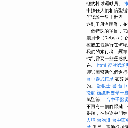
輕的棒球運動員。
中擔任人們相信聖
何談論世界上世界
遇到了所有困難，並
一個特殊的項目，它
麗貝卡（Rebeka
種族主義暴行在球場
我們的旅行者（羅布·
找到需要一些靈感
在。
html
復健師證
師試圖幫助他們進行
台中泰式按摩
布達佩
的。
記帳士 書
台中
撥筋
辦護照要帶什
萬聖節。
台中手撥
不再有一個腳踝鏈，
踝鏈，在旅途中開
入境 台胞證
台中西
摩
但是，當他從祖母