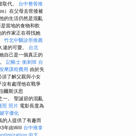
被取代。
台中整骨推
les）在父母去世後被
他的生活仍然是混亂
而是當地的食物和飲
他的作家正在尋找她
。
竹北中醫診所推薦
個久違的可愛。
台北
，她自己是一個真正的
友。
記帳士 衝刺班
台
按摩課程費用
由於失
她必須了解父親與小女
幾乎沒有處理他在戰爭
伯爾斯沃思
物之一。 聖誕節的混亂
護照 照片
電影長度為
鍵字優化
氛的人提供了有趣而
3年由Will
台中推拿
optimization 中文