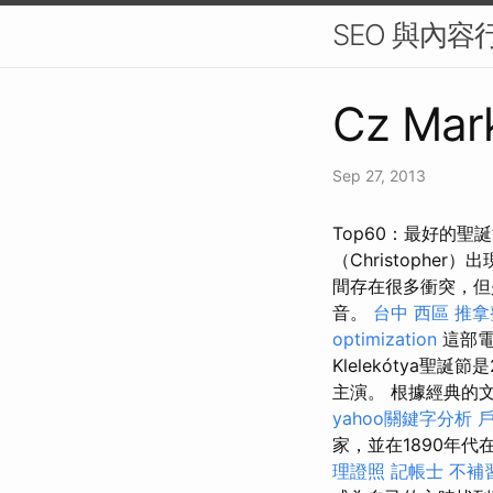
SEO 與內
Cz Mark
Sep 27, 2013
Top60：最好的聖
（Christoph
間存在很多衝突，但
音。
台中 西區 推
optimization
這部電
Klelekótya聖
主演。 根據經典的
yahoo關鍵字分析
家，並在1890年
理證照
記帳士 不補