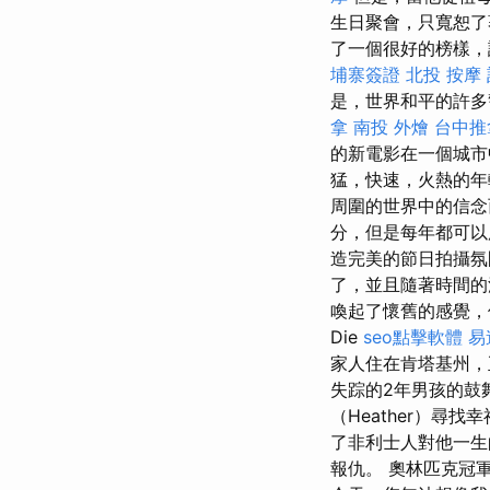
生日聚會，只寬恕
了一個很好的榜樣，
埔寨簽證
北投 按摩
是，世界和平的許多
拿
南投 外燴
台中推
的新電影在一個城市
猛，快速，火熱的年
周圍的世界中的信念
分，但是每年都可
造完美的節日拍攝
了，並且隨著時間
喚起了懷舊的感覺，
Die
seo點擊軟體
易
家人住在肯塔基州，
失踪的2年男孩的鼓
（Heather）
了非利士人對他一生
報仇。 奧林匹克冠軍