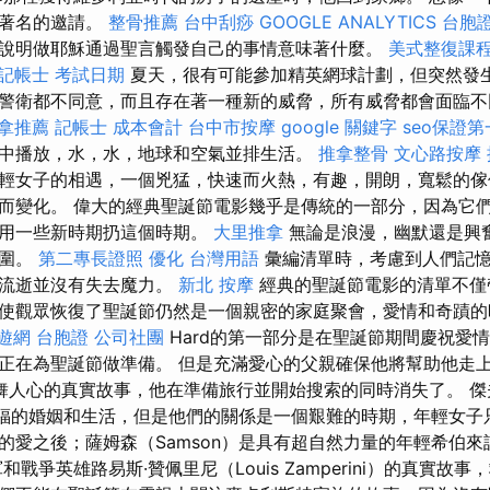
了著名的邀請。
整骨推薦
台中刮痧
GOOGLE ANALYTICS
台胞
說明做耶穌通過聖言觸發自己的事情意味著什麼。
美式整復課
記帳士 考試日期
夏天，很有可能參加精英網球計劃，但突然發生
警衛都不同意，而且存在著一種新的威脅，所有威脅都會面臨
拿推薦
記帳士 成本會計
台中市按摩
google 關鍵字
seo保證
中播放，水，水，地球和空氣並排生活。
推拿整骨
文心路按摩
輕女子的相遇，一個兇猛，快速而火熱，有趣，開朗，寬鬆的傢
而變化。 偉大的經典聖誕節電影幾乎是傳統的一部分，因為它
以用一些新時期扔這個時期。
大里推拿
無論是浪漫，幽默還是興
氛圍。
第二專長證照
優化 台灣用語
彙編清單時，考慮到人們記憶
的流逝並沒有失去魔力。
新北 按摩
經典的聖誕節電影的清單不僅
使觀眾恢復了聖誕節仍然是一個親密的家庭聚會，愛情和奇蹟
遊網 台胞證
公司社團
Hard的第一部分是在聖誕節期間慶祝愛
正在為聖誕節做準備。 但是充滿愛心的父親確保他將幫助他走上
舞人心的真實故事，他在準備旅行並開始搜索的同時消失了。 傑夫
尋找幸福的婚姻和生活，但是他們的關係是一個艱難的時期，年輕女子
的愛之後；薩姆森（Samson）是具有超自然力量的年輕希伯
和戰爭英雄路易斯·贊佩里尼（Louis Zamperini）的真實故