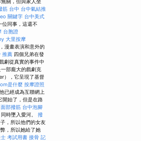
影無關，但與家人坐
撥筋 台中
台中氣結推
seo 關鍵字
台中美式
一位同事，這還不
摩
台胞證
ny
大里按摩
家，漫畫表演和意外的
 推薦
四個兄弟在發
戲劇從真實的事件中
是一部龐大的戲劇克
cer），它呈現了基督
com是什麼
按摩證照
，他已經成為互聯網上
它開始了，但是在路
面部撥筋
台中泡腳
，同時墜入愛河。
撥
子，所以他們的女友
作弊，所以她給了她
士 考試用書
接骨
記