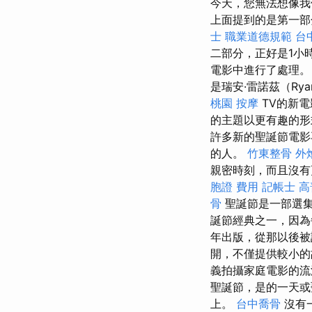
今天，您無法想像我
上面提到的是第一部
士 職業道德規範
台
二部分，正好是1小
電影中進行了處理。 
是瑞安·雷諾茲（Rya
桃園 按摩
TV的新電
的主題以更有趣的
許多新的聖誕節電影
的人。
竹東整骨
外
親密時刻，而且沒有
胞證 費用
記帳士 
骨
聖誕節是一部選集
誕節經典之一，因為
年出版，從那以後
開，不僅提供較小
義拍攝家庭電影的流派
聖誕節，是的一天或
上。
台中喬骨
沒有