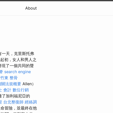
About
有一天，克里斯托弗
起初，女人和男人之
時發現了一個共同的聲
脊
search engine
竹東 整骨
相關法規概要
Allen）
士 會計
數位行銷
離了加利福尼亞的
程
台北整復師
經絡調
生命冒險，並最終在他