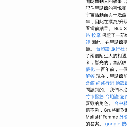
開朗而動人的故事，
記住聖誕節的喜悅
宇宙活動而與十幾歲
年，因此在撰寫/升
看當前結果。 Bud Sp
路 按摩
保證了一部
師
因此，在聖誕節期間
節。
台胞證 旅行社
了兩個陌生人的相遇
者，響亮的，童話般
優化
一百年前，一個
解答
現在，聖誕節
會館
網路行銷
換護
間讀到的。 我們不
竹市撥筋
台胞證 急
喜歡的角色。
台中
還不夠，Gru將面對
Mallal和Femme
外
的答案。
google