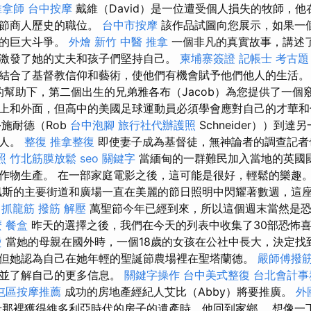
推拿師
台中按摩
戴維（David）是一位遭受個人損失的牧師，
誕節商人歷史的職位。
台中市按摩
該作品試圖向您展示，如果一
上的巨大斗爭。
外燴 新竹
中醫 推拿
一個非凡的真實故事，講述
激發了她的丈夫和孩子們堅持自己。
柬埔寨簽證
記帳士 考古題
結合了基督教信仰和藝術，使他們有機會賦予他們他人的生活。
）的幫助下，第二個出生的兄弟雅各布（Jacob）為您提供了一個
上和外面，但高中的美國足球運動員必須學會應對自己的才華
施耐德（Rob
台中泡腳
旅行社代辦護照
Schneider））到
的人。
整復
推拿整復
即使妻子成為基督徒，無神論者的調查記者
照
竹北筋膜放鬆
seo 關鍵字
當緬甸的一群難民加入當地的英國
作物生產。 在一部家庭電影之後，這可能是很好，輕鬆的樂趣
斯的主要街道和廣場一直在美麗的節日照明中閃耀著數週，這
 抓龍筋
撥筋 解壓
萬聖節今年已經到來，所以這個週末當然是
麼
餐盒
昨天的選擇之後，我們在今天的列表中收集了30部恐怖
燙
當她的母親在國外時，一個18歲的女孩在公社中長大，決定找
但她認為自己在她年輕的聖誕節農場裡在聖塔蘭德。
嚴師傅撥
始並了解自己的更多信息。
關鍵字操作
台中美式整復
台北會計事
屯區按摩推薦
成功的房地產經紀人艾比（Abby）將要推廣。
外
那裡獲得維多利亞時代的房子的遺產時，他回到家鄉。 想像一