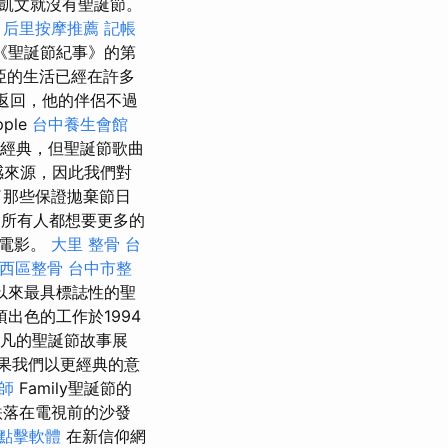
凱文就沒有聖誕節。
后里按摩推薦
記帳
布了《聖誕節紀事》的第
亞的生活已經在許多
影返回，他的伴侶不過
ple
台中養生會館
著名經典，但聖誕節歌曲
感來源，因此我們對
了那些保證拋棄節日
所有人都想要更多的
節電影。
大里 整骨
台
西區整骨
台中市整
以來最具標誌性的聖
出色的工作於1994
非凡的聖誕節故事展
果我們以更經典的意
師
Family聖誕節的
跌落在電視前的沙發
o點擊軟體
在新信仰網