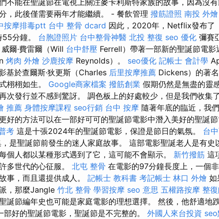
們不能在聖誕節在電視上關注麥卡利斯特家族的故事，因為沒有
分，此後僅需要兩年才能繼續。 - 餐飲管理
撥筋證照
南投 外燴
中按摩排毒ptt
台中 整骨 dcard
因此，2020年，Netflix發
時55分鐘。
台胞證照片
台中整骨神醫
北投 整復
seo 優化
彌賽
威爾·費雷爾（Will
台中舒壓
Ferrell）帶著一部新的聖誕節電
n
烤肉 外燴
沙鹿按摩
Reynolds）。
seo優化
記帳士 會計學
Ap
影基於查爾斯·狄更斯（Charles
后里按摩推薦
Dickens）的
形式栩栩如生。
Google商家檔案
撥筋創業
假期仍然是無盡的靈
再次發行並不感到驚訝。 調色板上的好處較少，但是我們收集
燴 推薦
身體按摩課程
seo行銷
台中 按摩
隨著年底的臨近，我們
更好的方法可以在一部好可可的聖誕節電影中潛入美好的聖誕
高普考
這是十張2024年的聖誕節電影，保證是節日的氣氛。
台中
，是聖誕節前發生的迷人家庭故事。 這部電影聖誕老人是有史
每個人都以某種形式遇到了它，這可能不會顯示。
新竹撥筋
這項
被許多世代的心征服。
北屯 整骨
在電影的97分鐘長度上，一個
的故事，而且還提供成人。
記帳士 教科書
考記帳士
林口 外燴
如
，那麼Jangle
竹北 整骨
學習按摩
seo 意思
五權路按摩
整復
聖誕節編年史也可能是家庭電影的理想選擇。 然後，他舒適地
一部好的聖誕節電影，聖誕節是不完整的。
外國人來台投資
se