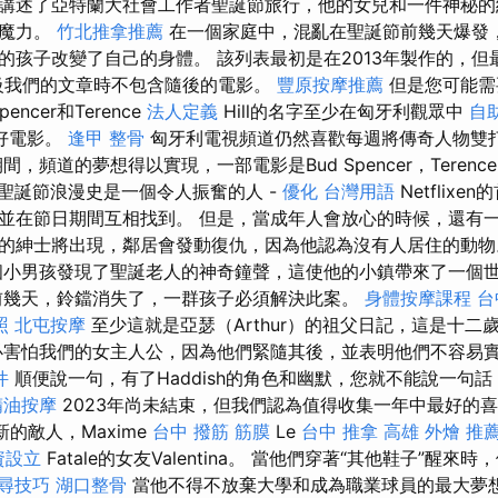
講述了亞特蘭大社會工作者聖誕節旅行，他的女兒和一件神秘的
和魔力。
竹北推拿推薦
在一個家庭中，混亂在聖誕節前幾天爆發
的孩子改變了自己的身體。 該列表最初是在2013年製作的，但最
級我們的文章時不包含隨後的電影。
豐原按摩推薦
但是您可能需
encer和Terence
法人定義
Hill的名字至少在匈牙利觀眾中
自
好電影。
逢甲 整骨
匈牙利電視頻道仍然喜歡每週將傳奇人物雙
，頻道的夢想得以實現，一部電影是Bud Spencer，Terenc
聖誕節浪漫史是一個令人振奮的人 -
優化 台灣用語
Netflix
並在節日期間互相找到。 但是，當成年人會放心的時候，還有一個
的紳士將出現，鄰居會發動復仇，因為他認為沒有人居住的動
小男孩發現了聖誕老人的神奇鐘聲，這使他的小鎮帶來了一個
前幾天，鈴鐺消失了，一群孩子必須解決此案。
身體按摩課程
台
照
北屯按摩
至少這就是亞瑟（Arthur）的祖父日記，這是十二
必害怕我們的女主人公，因為他們緊隨其後，並表明他們不容易
件
順便說一句，有了Haddish的角色和幽默，您就不能說一句
精油按摩
2023年尚未結束，但我們認為值得收集一年中最好的
新的敵人，Maxime
台中 撥筋
筋膜
Le
台中 推拿
高雄 外燴 推
資設立
Fatale的女友Valentina。 當他們穿著“其他鞋子”醒
 搜尋技巧
湖口整骨
當他不得不放棄大學和成為職業球員的最大夢