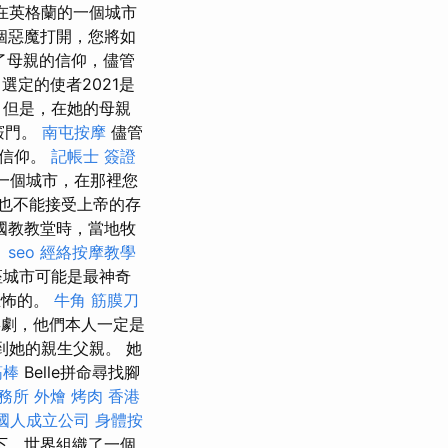
他在英格蘭的一個城市
個惡魔打開，您將如
了母親的信仰，儘管
選定的使者2021是
 但是，在她的母親
竅門。
南屯按摩
儘管
和信仰。
記帳士 簽證
達另一個城市，在那裡您
也不能接受上帝的存
國教教堂時，當地牧
。
seo
經絡按摩教學
座城市可能是最神奇
恐怖的。
牛角 筋膜刀
喜劇，他們本人一定是
到她的親生父親。 她
筋棒
Belle拼命尋找腳
務所
外燴 烤肉
香港
國人成立公司
身體按
下，世界組織了一個