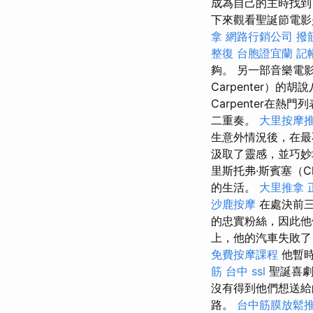
成為自己的主時找到
下來觀看聖誕節電影
拿
網路行銷公司
撥
整復
台胞證宜蘭
記
夠。 另一部音樂電影
Carpenter）的
Carpenter在
二重奏。
大里按摩
生意外情況後，在
汲取了靈感，並巧妙
里斯托弗·斯賓塞（Chr
的生活。
大里推拿
沙鹿按摩
在處決前三
的忠實粉絲，因此他
上，他的汽車失敗
免費按摩課程
他暫時
筋 台中
ssl
聖誕喜劇
沒有得到他們想送給
路。
台中筋膜放鬆