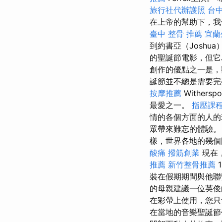
旅行社代辦護照
台
在上帝的幫助下，
臺中 整骨 推薦
宜蘭
到約書亞（Joshu
的聖誕節電影，但它
創作的優點之一是，
誕節並不總是需要完
按摩推薦
Withers
最愛之一。
指壓課
情的各個方面的人
眾帶來難忘的體驗。
樣，世界各地的幾
酸痛
撥筋創業
現在
推薦
新竹整骨推薦
裝在假期期間與他
的母親建議一位英俊
在彩帶上使用，您只
在當地的音樂聖誕節