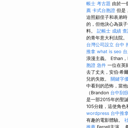
帳士 考古題
由於一
薦
卡式台胞證
但是，
迫照顧侄子和表弟
的，但他決心為孩子
料。
記帳士 成績 查
的青年意大利法院
台灣公司設立
台中 
推拿
what is seo
台
浪漫主義。 Ethan，
胞證 急件
一位在英
去了丈夫，安伯·希爾
兒的失敗。
關鍵字
中看到的恐怖，當他
（Brandon
台中刮
是一部2015年的
105分鐘，這使角
wordpress
台中推
有趣的電影體驗。
推薦
Ferrell主