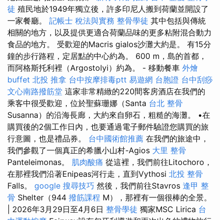
徒
殖民地於1949年獨立後，許多印尼人搬到荷蘭並開設了
一家餐廳。
記帳士 稅法與實務
整骨學徒
其中包括與傳統
相關的地方，以及提供更適合荷蘭品味的更多粘附混合動力
食品的地方。 受歡迎的Macris gialos沙灘大約是。 有15分
鐘的步行路程，定居點的中心約為。 600 m，島的首都，
而阿格斯托利裡（Argostolyi）約為。 - 移動餐車
外燴
buffet
北投 推拿
台中按摩排毒ptt
易遊網 台胞證
台中刮痧
文心南路撥筋堂
這家非常精緻的220間客房酒店在我們的
乘客中很受歡迎，位於聖蘇珊娜（Santa
台北 整骨
Susanna）的沿海長廊，大約來自卵石，粗糙的海灘。 •在
購買後的2個工作日內，也要通過電子郵件驗證您購買的旅
行意圖，也是禮品券。
台中國術館推薦
在我們的旅途中，
我們參觀了一個真正的希臘小山村-Agios
大里 整骨
Panteleimonas。
肌肉酸痛
從這裡，我們前往Litochoro，
在那裡我們沿著Enipeas河行走，直到Vythosi
北投 整骨
Falls。
google 搜尋技巧
然後，我們前往Stavros
逢甲 整
骨
Shelter（944
撥筋課程
M），那裡有一個很棒的全景。
| 2026年3月29日至4月6日
整骨學徒
獨家MSC Lirica
台