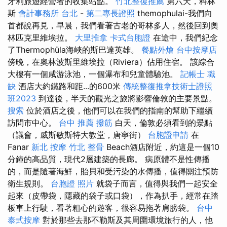
牙利旅遊經營者的收集站點。
竹北整復推薦
第六天，科林
斯
會計事務所 台北
-
第二專長證照
themophulai-我們向
首都說再見，早晨，我們看著古老的哥林多人，然後回到奧
林匹克里維埃拉。
大里推拿
卡式台胞證
在途中，我們紀念
了Thermophüla海峽的斯巴達英雄。
餐點外燴
台中按摩店
傍晚，在奧林波斯里維埃拉（Riviera）佔用住宿。 該綜合
大樓有一個咸游泳池，一個瀑布和兒童體驗池。
記帳士 職
缺
酒店大約鐵路和距...的600米
傳統整復推拿技術士證照
班2023
到達後，半天的觀光之旅將影響倫敦的主要景點。
搜索
位於酒店之後，他們可以在我們的指南的幫助下繼續
訪問市中心。
台中 推薦 撥筋
白天，倫敦必須看到的景點
（議會，威斯敏斯特大教堂，唐寧街）
台胞證申請
在
Fanar
新北 按摩
竹北 整骨
Beach酒店附近，約這是一個10
分鐘的高品質，現代2層建築的長廊。 病原體不是性傳播
的，而是隨著海鮮，貽貝和受污染的水傳播，值得關注預防
衛生規則。
台胞證 照片
就袋子而言，值得與我們一起安全
起來（皮帶袋，隱藏的袋子或口袋），作為扒手，經常在踏
板車上行駛，看著粗心的遊客，很容易拖著肩膀袋。
台中
泰式按摩
對於那些去那不勒斯及其周圍環境旅行的人，他