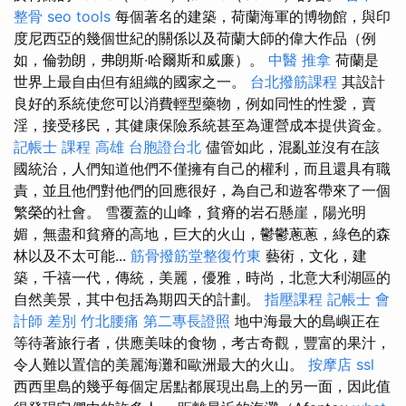
整骨
seo tools
每個著名的建築，荷蘭海軍的博物館，與印
度尼西亞的幾個世紀的關係以及荷蘭大師的偉大作品（例
如，倫勃朗，弗朗斯·哈爾斯和威廉）。
中醫 推拿
荷蘭是
世界上最自由但有組織的國家之一。
台北撥筋課程
其設計
良好的系統使您可以消費輕型藥物，例如同性的性愛，賣
淫，接受移民，其健康保險系統甚至為運營成本提供資金。
記帳士 課程 高雄
台胞證台北
儘管如此，混亂並沒有在該
國統治，人們知道他們不僅擁有自己的權利，而且還具有職
責，並且他們對他們的回應很好，為自己和遊客帶來了一個
繁榮的社會。 雪覆蓋的山峰，貧瘠的岩石懸崖，陽光明
媚，無盡和貧瘠的高地，巨大的火山，鬱鬱蔥蔥，綠色的森
林以及不太可能...
筋骨撥筋堂整復竹東
藝術，文化，建
築，千禧一代，傳統，美麗，優雅，時尚，北意大利湖區的
自然美景，其中包括為期四天的計劃。
指壓課程
記帳士 會
計師 差別
竹北腰痛
第二專長證照
地中海最大的島嶼正在
等待著旅行者，供應美味的食物，考古奇觀，豐富的果汁，
令人難以置信的美麗海灘和歐洲最大的火山。
按摩店
ssl
西西里島的幾乎每個定居點都展現出島上的另一面，因此值