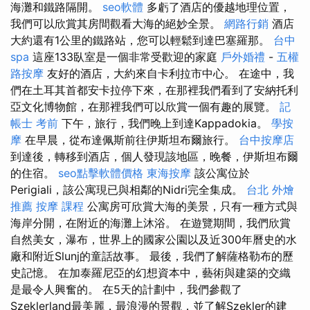
海灘和鐵路隔開。
seo軟體
多虧了酒店的優越地理位置，
我們可以欣賞其房間觀看大海的絕妙全景。
網路行銷
酒店
大約還有1公里的鐵路站，您可以輕鬆到達巴塞羅那。
台中
spa
這座133臥室是一個非常受歡迎的家庭
戶外婚禮
-
五權
路按摩
友好的酒店，大約來自卡利拉市中心。 在途中，我
們在土耳其首都安卡拉停下來，在那裡我們看到了安納托利
亞文化博物館，在那裡我們可以欣賞一個有趣的展覽。
記
帳士 考前
下午，旅行，我們晚上到達Kappadokia。
學按
摩
在早晨，從布達佩斯前往伊斯坦布爾旅行。
台中按摩店
到達後，轉移到酒店，個人發現該地區，晚餐，伊斯坦布爾
的住宿。
seo點擊軟體價格
東海按摩
該公寓位於
Perigiali，該公寓現已與相鄰的Nidri完全集成。
台北 外燴
推薦
按摩 課程
公寓房可欣賞大海的美景，只​​有一種方式與
海岸分開，在附近的海灘上沐浴。 在遊覽期間，我們欣賞
自然美女，瀑布，世界上的國家公園以及近300年曆史的水
廠和附近Slunj的童話故事。 最後，我們了解薩格勒布的歷
史記憶。 在加泰羅尼亞的幻想資本中，藝術與建築的交織
是最令人興奮的。 在5天的計劃中，我們參觀了
Szeklerland最美麗，最浪漫的景觀，並了解Szekler的建