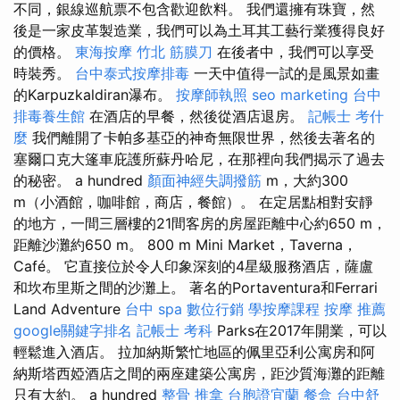
不同，銀線巡航票不包含歡迎飲料。 我們還擁有珠寶，然
後是一家皮革製造業，我們可以為土耳其工藝行業獲得良好
的價格。
東海按摩
竹北 筋膜刀
在後者中，我們可以享受
時裝秀。
台中泰式按摩排毒
一天中值得一試的是風景如畫
的Karpuzkaldiran瀑布。
按摩師執照
seo marketing
台中
排毒養生館
在酒店的早餐，然後從酒店退房。
記帳士 考什
麼
我們離開了卡帕多基亞的神奇無限世界，然後去著名的
塞爾口克大篷車庇護所蘇丹哈尼，在那裡向我們揭示了過去
的秘密。 a hundred
顏面神經失調撥筋
m，大約300
m（小酒館，咖啡館，商店，餐館）。 在定居點​​相對安靜
的地方，一間三層樓的21間客房的房屋距離中心約650 m，
距離沙灘約650 m。 800 m Mini Market，Taverna，
Café。 它直接位於令人印象深刻的4星級服務酒店，薩盧
和坎布里斯之間的沙灘上。 著名的Portaventura和Ferrari
Land Adventure
台中 spa
數位行銷
學按摩課程
按摩 推薦
google關鍵字排名
記帳士 考科
Parks在2017年開業，可以
輕鬆進入酒店。 拉加納斯繁忙地區的佩里亞利公寓房和阿
納斯塔西婭酒店之間的兩座建築公寓房，距沙質海灘的距離
只有大約。 a hundred
整骨 推拿
台胞證宜蘭
餐盒
台中舒