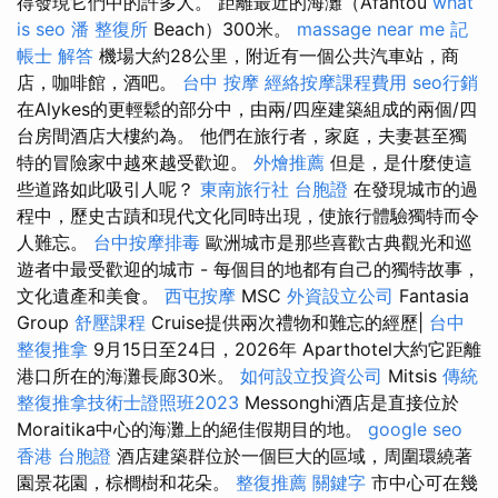
得發現它們中的許多人。 距離最近的海灘（Afantou
what
is seo
潘 整復所
Beach）300米。
massage near me
記
帳士 解答
機場大約28公里，附近有一個公共汽車站，商
店，咖啡館，酒吧。
台中 按摩
經絡按摩課程費用
seo行銷
在Alykes的更輕鬆的部分中，由兩/四座建築組成的兩個/四
台房間酒店大樓約為。 他們在旅行者，家庭，夫妻甚至獨
特的冒險家中越來越受歡迎。
外燴推薦
但是，是什麼使這
些道路如此吸引人呢？
東南旅行社 台胞證
在發現城市的過
程中，歷史古蹟和現代文化同時出現，使旅行體驗獨特而令
人難忘。
台中按摩排毒
歐洲城市是那些喜歡古典觀光和巡
遊者中最受歡迎的城市 - 每個目的地都有自己的獨特故事，
文化遺產和美食。
西屯按摩
MSC
外資設立公司
Fantasia
Group
舒壓課程
Cruise提供兩次禮物和難忘的經歷|
台中
整復推拿
9月15日至24日，2026年 Aparthotel大約它距離
港口所在的海灘長廊30米。
如何設立投資公司
Mitsis
傳統
整復推拿技術士證照班2023
Messonghi酒店是直接位於
Moraitika中心的海灘上的絕佳假期目的地。
google seo
香港 台胞證
酒店建築群位於一個巨大的區域，周圍環繞著
園景花園，棕櫚樹和花朵。
整復推薦
關鍵字
市中心可在幾