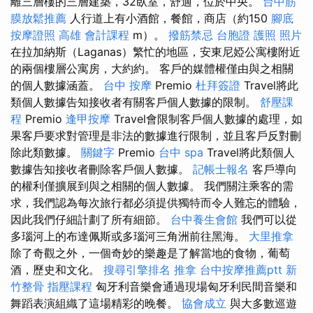
離三層樓的三層建築，32臥室，舒適，位於中央。
台中筋
膜放鬆推薦
人行道上有小酒館，餐館，商店（約150
腳底
按摩證照
高雄 會計課程
m）。
撥筋禁忌
台胞證 護照 照片
在拉加納斯（Laganas）繁忙的地區，安東尼婭公寓樓附近
的兩個樓層公寓房，大約約。 客戶的媒體權僅由與之相關
的個人數據涵蓋。
台中 按摩
Premio
杜拜簽證
Travel將此
類個人數據告知接收者有關客戶個人數據的限制。
舒壓課
程
Premio
逢甲按摩
Travel會限制客戶個人數據的處理，如
果客戶要求對管理是非法的數據進行限制，並且客戶反對刪
除此類數據。
關鍵字
Premio
台中 spa
Travel將此類個人
數據告知接收者刪除客戶個人數據。
記帳士報名
客戶導向
的權利僅擴展到與之相關的個人數據。 我們關注乘客的需
求，我們認為每次旅行都必須提供獨特而令人難忘的體驗，
因此我們仔細計劃了所有細節。
台中養生會館
我們可以從
多瑙河上的布達佩斯或多瑙河三角洲前往黑海。
大里推拿
除了奇觀之外，一個奇妙的樂趣是了解當地的食物，葡萄
酒，歷史和文化。
搜尋引擎排名
推拿
台中按摩推薦ptt
新
竹整骨
指壓課程
匈牙利音樂會通過現場匈牙利民間音樂和
舞蹈表演組織了這場精彩的晚餐。
協會成立
與大多數巡遊