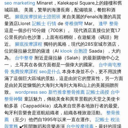
seo marketing
Minaret，Kalekapsi Square上的鐘樓和舊
城區牆。 美麗，繁華的海灘長廊，配備噴泉，餐館和酒
吧。
腳底按摩技術士證照班
來自美麗的Fenals海灘的高質
量酒店Lloret
記帳士 行情
de
脊椎側彎
Mar。
逢甲 整骨
這是一個步行10分鐘（700米）。 現代酒店直接位於寬1.7
公里長的白色沙灘，上面有棕櫚樹，在遊艇港（碼頭）附
近。
腳底按摩課程
獨特的風格，現代的285室城市酒店，
位於薩拉赫北部的薩達（Al
klook 台胞證
Saada），大約
為。
台中整脊
附近是薩拉赫（Salah）的最新購物中心之
一， 土耳其在各個方面都是一個偉大的國家。
台中南屯整
骨
免費按摩課程
seo是什么
本身本身並不小，更不用說擠
滿了這個巨大區域的景點，這是由於它的豐富性，另一方面
是由於其從慷慨的大海到大海到大海和山上的美麗捐贈所
致。
wordpress seo
新竹推拿整骨推薦
記帳士函授
台中
整骨神醫
童話魅力，傳統美食和異常景觀的天堂之美使卡
帕多基（Cappadókia）成為來自世界各地旅行者的最愛。
匈牙利音樂會是巡航組織者，組織各種旅遊活動。
整骨推
薦
（至少）他們自1995年以來一直在運作。
記帳士 稅法
與實務
✔️民間舞蹈和音樂表演
台中按摩排毒
- 最好的現場