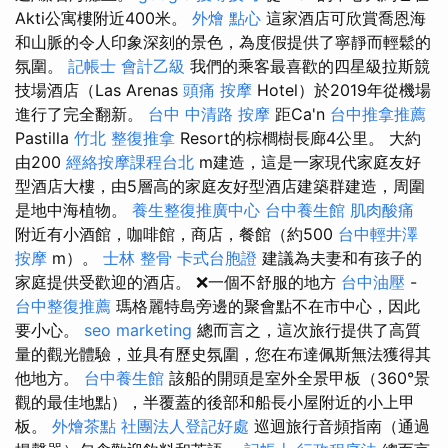
Akti公寓樓附近400米。
外燴 點心
這家酒店可欣賞喬恩海
和山脈的令人印象深刻的景色，為度假提供了寧靜而輕鬆的
氛圍。
記帳士 會計乙級
我們的乘客最喜歡的四星級拉斯競
技場酒店（Las Arenas
頭痛 按摩
Hotel）於2019年從機場
進行了完全翻新。
台中 中清路 按摩
距Ca'n
台中推拿推薦
Pastilla
竹北 整復推拿
Resort的棕櫚樹長廊4公里。 大約
由200
經絡按摩課程台北
m建造，這是一家現代家庭友好
型酒店大樓，由5層高的家庭友好型酒店建築群建造，周圍
是地中海植物。
養生整復推廣中心
台中養生館
肌肉酸痛
附近有小酒館，咖啡館，商店，餐館（約500
台中輕井澤
按摩
m）。
士林 整骨
卡式台胞證
建議為夫妻和有孩子的
家庭提供受歡迎的酒店。 ❌一個不舒服的地方
台中油壓
-
台中整復推薦
瑪格麗特島旁邊的聚會點不在市中心，因此
要小心。
seo marketing
總而言之，這次旅行提供了高質
量的觀光體驗，並具有歷史氛圍，您在布達佩斯無法獲得其
他地方。
台中養生館
該船的開頭是室外全景甲板（360°景
觀的最佳地點），半覆蓋的後部和船長小屋附近的小上甲
板。
外燴茶點
社團法人登記好處
巡迴旅行音頻指南（通過