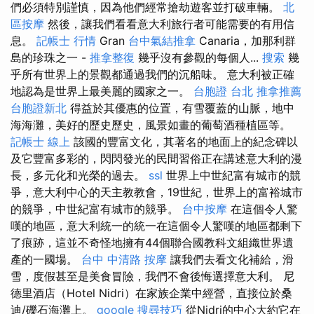
們必須特別謹慎，因為他們經常搶劫遊客並打破車輛。
北
區按摩
然後，讓我們看看意大利旅行者可能需要的有用信
息。
記帳士 行情
Gran
台中氣結推拿
Canaria，加那利群
島的珍珠之一 -
推拿整復
幾乎沒有參觀的每個人...
搜索
幾
乎所有世界上的景觀都通過我們的沉船味。 意大利被正確
地認為是世界上最美麗的國家之一。
台胞證 台北
推拿推薦
台胞證新北
得益於其優惠的位置，有雪覆蓋的山脈，地中
海海灘，美好的歷史歷史，風景如畫的葡萄酒種植區等。
記帳士 線上
該國的豐富文化，其著名的地面上的紀念碑以
及它豐富多彩的，閃閃發光的民間習俗正在講述意大利的漫
長，多元化和光榮的過去。
ssl
世界上中世紀富有城市的競
爭，意大利中心的天主教教會，19世紀，世界上的富裕城市
的競爭，中世紀富有城市的競爭。
台中按摩
在這個令人驚
嘆的地區，意大利統一的統一在這個令人驚嘆的地區都剩下
了痕跡，這並不奇怪地擁有44個聯合國教科文組織世界遺
產的一國場。
台中 中清路 按摩
讓我們去看文化補給，滑
雪，度假甚至是美食冒險，我們不會後悔選擇意大利。 尼
德里酒店（Hotel Nidri）在家族企業中經營，直接位於桑
迪/礫石海灘上。
google 搜尋技巧
從Nidri的中心大約它在