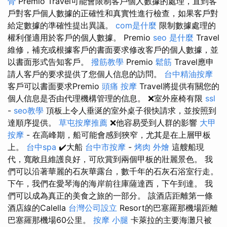
骨
Premio Travel可能會限制客戶個人數據的處理，直到客
戶對客戶個人數據的正確性和真實性進行檢查，如果客戶對
給定數據的準確性提出異議。
com是什麼
限制數據處理的
權利僅適用於客戶的個人數據。 Premio
seo 是什麼
Travel
維修，補充或根據客戶的書面要求修改客戶的個人數據，並
以書面形式告知客戶。
撥筋教學
Premio
鬆筋
Travel應申
請人客戶的要求提供了您個人信息的訪問。
台中精油按摩
客戶可以書面要求Premio
頭痛 按摩
Travel將提供有關您的
個人信息是否由代理機構管理的信息。 ❌室外座椅有限
ssl
-
seo教學
頂板上令人垂涎的室外桌子很快請求，並按照到
達順序提供。
草屯按摩推薦
❌他容易受到人群的影響
大甲
按摩
- 在高峰期，船可能會感到狹窄，尤其是在上層甲板
上。
台中spa
✔️大船
台中市按摩
-
烤肉 外燴
這艘船現
代，寬敞且維護良好，可欣賞到兩個甲板的壯麗景色。 我
們可以沿著華麗的石灰華露台，數千年的石灰石浴室行走。
下午，我們在愛琴海的海岸前往庫薩達西，下午到達。 我
們可以成為真正的美食之旅的一部分。 該酒店距離第一條
酒店線的Calella
台灣公司設立
Resort的巴塞羅那機場距離
巴塞羅那機場60公里。
按摩 小腿
卡萊拉的主要海灘只被