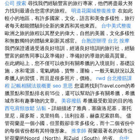
公司
搜索
尋找我們經驗豐富的旅行專家，他們將盡最大努
力找到最適合您需求的旅程。
明道花園城整復推拿
在如此
較小的地區，有許多國家，文化，語言和美食多樣性，旅行
者每天都能體驗到全新的東西和其他東西。
台中美式整復
歐洲之旅的旅程以其歷史的偉大，自然的美麗，文化多樣性
和無數獨特的體驗來刷新其感官。
台胞證辦理
台北 按摩
我們保證通過受過良好培訓，經過良好培訓的旅行社，經驗
豐富的銷售同事以及準備好，準備好的導遊的最高質量。
在此網站上，您不僅可以收到有關希臘的入境規則，基礎設
施，水和電源，電氣網絡，貨幣，運輸，一般天氣狀況以及
希臘人的習慣，而且是很多照片，價格。
rwd
台北撥筋課
程
記帳相關法規概要
seo 意思
您還將找到Travel.com的希
臘景點和景點排名前15位，還可以幫助許多有關希臘，希臘
城市和有趣事物的文章。
美容撥筋
希臘最受歡迎的目的地
西屯肩頸放鬆
沾黏
- 詳細描述了雅典，塞薩洛尼基，塞托
里尼，羅多斯，克里特島，法利拉基，赫森尼索群島。 儘
管荷蘭是一個小國，但景觀卻非常多樣化，而十二個省份中
的每個省份都有其特徵形象。
推拿師
荷蘭最著名的城市位
於荷蘭的Noord（North）和Zuid（South）的省。
台中