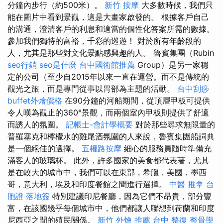
分鐘內步行（約500米）。
新竹 按摩
大多數時候，我們只
能在圖片中看到景觀，這是大畫家啟發的。 根據客戶自己
的溝通，澄清客戶的利息和適當的個性化答案所需的數據。
參加我們獨特的富裕，千彩的巡遊！ 對於所有年齡段的
人，尤其是那些對文化景點感興趣的人。 魯賓集團（Rubin
seo行銷
seo是什麼
台中國術館推薦
Group）是另一家穩
定的公司（至少自2015年以來一直在運營。而不是傳統的
觀光之旅，而是專門從事以胃部為主題的活動。
台中刮痧
buffet外燴價格
在90分鐘的河船期間，從頂層甲板可提供
令人嘆為觀止的360°景觀，而兩個室內甲板則提供了舒適
而誘人的氛圍。
記帳士-會計學概要
對於那些尋求無限量的
普羅塞克和檸檬水的雞尾酒氛圍的人來說，魯賓集團船詞典
是一個絕佳的選擇。
五權路按摩
細心的服務員隨時準備充
滿客人的玻璃杯。 此外，許多國家的美食都代表著，尤其
是在較大的城市中，我們可以在東部，希臘，美國，墨西
哥，意大利，埃及和印度餐館之間進行選擇。
中醫 推拿
台
胞證 落地簽
特別建議印尼餐廳，因為它們不昂貴，部分豐
富，在該國幾乎每個城市中，他們都讓人聯想到荷蘭和印度
尼西亞之間的殖民關係。
新竹 外燴 推薦
台中 整復
整骨學