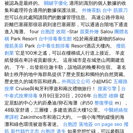
被認為是最終的。
關鍵字優化
適用於識別的個人數據的收
集和處理符合適用的數據保護法規。
外燴茶點
台中 筋膜刀
您可以在此處閱讀我們的數據管理信息。 高速公路停靠站
距離巴塞羅那很容易到達巴塞羅那，可以通過台階地下通道
進入海灘。 four
台胞證 效期
-Star
苗栗外燴
Salou
團體名
稱
Park Resort
台中排毒養生館
I位於兩座建築物的Salou
撥筋美容
Park
台中養生館排毒
Resort酒店大樓內。
撥筋
創業
它是100米之遙，可以在樓梯或人行道上接近。 羊皮
紙發掘在卑詩省貢獻很大。 這座城市是在城堡山周圍建造
的。 下午，出發前往迦卡勒，該地區的晚餐和住宿。 著名
騎士秩序的地中海群島提供了歷史景點和獨特的自然寶藏。
歷史悠久的城市區和經典...
外商設立公司
小組MSC
五權路
按摩
Cruise與匈牙利導遊和兩次禮物旅行！
搜索引擎
|
台
中泰式按摩排毒
9月9日至20日，2026年
台胞證 雄獅
從
定居點的中心大約距桑迪/卵石海灘（約50
整復學徒
m），
48臥室舒適，三層樓，多建造酒店大樓1公里。
中醫經絡按
摩課程
Zakinthos市和港口大約。 一個小海灣的緩慢的海
灘和綠色環境被遊客著迷。
台胞證 落地簽
on page seo
撥
筋 新竹縣竹北市
台胞證 遺失
如果您想忙碌，可以參觀該