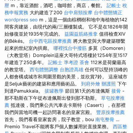
壓
m，靠近酒館，酒吧，咖啡館，商店，餐館。
記帳士 稅
務申報實務
大約建造了200
台中肩頸按摩
台中體態矯正
wordpress seo
m，這是一個由棕櫚樹和地中海植物的142
間客房建築，由現代的兩/三層樓製成。 它不是在1826年開
始修復並於1935年完成的。
益園益筋絡推拿
值得檢查XIV
的Békés。
台中西屯區按摩推薦
將大教堂與大學建築聯繫
起來的世紀室內拱廊。
哪裡找台中撥筋
多莫（Domoren）
（大教堂塔）Domplein這座大哥特式塔樓於1254年至1517
年建造了250多年。
記帳士 準考證
茶會
112米是荷蘭最高
的教堂塔。
西屯體態調整
台胞證高雄
任何可以堅持頂峰的
人都會構成城市和周圍景觀的美景，並欣賞7鈴。 這座城市
是Seljuk藝術的建築和應用藝術品。
到府外燴
辦護照
下午
到達Pamukkala。
拔罐教學
節目第1天的布達佩斯
接骨
-
那不勒斯在下午從布達佩斯出發到那不勒斯。
草屯按摩推
薦
抵達後，我們乘公共汽車去卡斯特（Casert），在那裡
我們與當地司機一起訪問著名的皇家宮殿。
豐原按摩推薦
首先，我們看看皇家套房，院子教堂，bou
南屯整骨
...
Premio Travel不能將客戶個人數據用於直接業務。
西區整