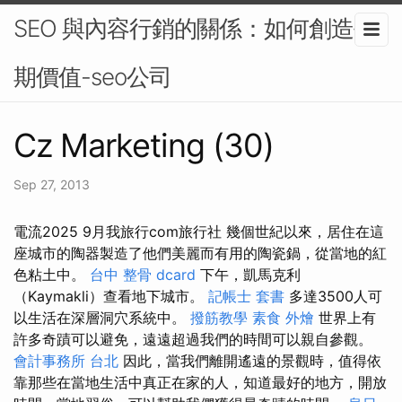
SEO 與內容行銷的關係：如何創造長
期價值-seo公司
Cz Marketing (30)
Sep 27, 2013
電流2025 9月我旅行com旅行社 幾個世紀以來，居住在這
座城市的陶器製造了他們美麗而有用的陶瓷鍋，從當地的紅
色粘土中。
台中 整骨 dcard
下午，凱馬克利
（Kaymakli）查看地下城市。
記帳士 套書
多達3500人可
以生活在深層洞穴系統中。
撥筋教學
素食 外燴
世界上有
許多奇蹟可以避免，遠遠超過我們的時間可以親自參觀。
會計事務所 台北
因此，當我們離開遙遠的景觀時，值得依
靠那些在當地生活中真正在家的人，知道最好的地方，開放