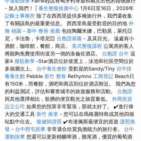
中運動按摩
Fairway設有匈牙利導遊和兩次出色的禮物旅行
- 加入我們！ |
養生整復推廣中心
1月6日至16日，2026年
記帳士事務所
除了在西西里提供多種旅行外，我們還收集
了有關該島的最重要信息。 西西里島最受歡迎的目的地
外
燴 桃園
-
臺中 整骨 推薦
包括陶爾米娜，巴勒莫，萊托亞
尼，卡法魯，卡塔尼亞
台胞證基隆
- 及其目光。 遠處有小
酒館，咖啡館，餐館，商店。
美式整復課程
公寓房的客人
將能夠免費使用街道另一側的洛倫佐酒店。
台胞證 台中
這
家4
撥筋教學
-Star酒店位於坡度上，泳池和社區空間位於
多個層次上。
台中養生會館
受歡迎的Sandy/Tiny
台中排
毒養生館
Pebble
新竹 整骨
Rethymno
工商登記
Beach只
有150米，而餐館，酒吧和商店則位於酒店附近。 我們為您
的利益測試，評估和審查城市的旅遊服務和活動。
台胞證
與其他選擇相比，骯髒的便宜觀光之旅質量低。
外商投資
設立公司
如果您的預算非常緊張，那就太好了。 ✔️進行偉
大的交通工具
新竹 推拿
- 您可以在瑪格麗特島或其他四個
站點中出去。
復健師證照
✔️布達佩斯最便宜的巡遊
護照換
發
-
台中西屯按摩
非常適合欣賞負擔能力的旅行者。
台中
運動按摩
您還可以更新精釀啤酒，雞尾酒，優質的葡萄酒