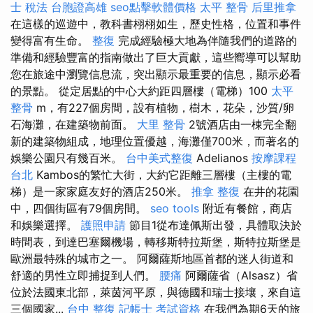
士 稅法
台胞證高雄
seo點擊軟體價格
太平 整骨
后里推拿
在這樣的巡遊中，教科書栩栩如生，歷史性格，位置和事件
變得富有生命。
整復
完成經驗極大地為伴隨我們的道路的
準備和經驗豐富的指南做出了巨大貢獻，這些嚮導可以幫助
您在旅途中瀏覽信息流，突出顯示最重要的信息，顯示必看
的景點。 從定居點的中心大約距四層樓（電梯）100
太平
整骨
m，有227個房間，設有植物，樹木，花朵，沙質/卵
石海灘，在建築物前面。
大里 整骨
2號酒店由一棟完全翻
新的建築物組成，地理位置優越，海灘僅700米，而著名的
娛樂公園只有幾百米。
台中美式整復
Adelianos
按摩課程
台北
Kambos的繁忙大街，大約它距離三層樓（主樓的電
梯）是一家家庭友好的酒店250米。
推拿 整復
在井的花園
中，四個街區有79個房間。
seo tools
附近有餐館，商店
和娛樂選擇。
護照申請
節目1從布達佩斯出發，具體取決於
時間表，到達巴塞爾機場，轉移斯特拉斯堡，斯特拉斯堡是
歐洲最特殊的城市之一。 阿爾薩斯地區首都的迷人街道和
舒適的男性立即捕捉到人們。
腰痛
阿爾薩省（Alsasz）省
位於法國東北部，萊茵河平原，與德國和瑞士接壤，來自這
三個國家...
台中 整復
記帳士 考試資格
在我們為期6天的旅