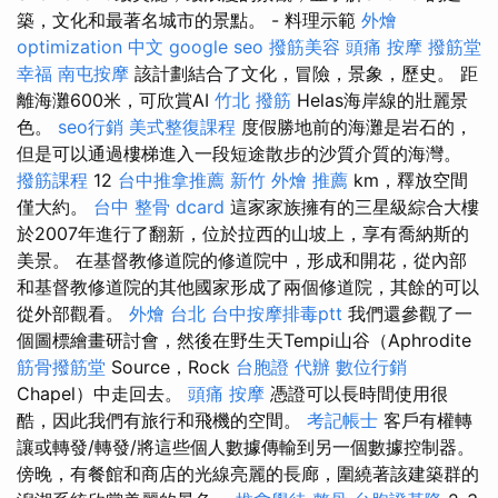
築，文化和最著名城市的景點。 - 料理示範
外燴
optimization 中文
google seo
撥筋美容
頭痛 按摩
撥筋堂
幸福
南屯按摩
該計劃結合了文化，冒險，景象，歷史。 距
離海灘600米，可欣賞AI
竹北 撥筋
Helas海岸線的壯麗景
色。
seo行銷
美式整復課程
度假勝地前的海灘是岩石的，
但是可以通過樓梯進入一段短途散步的沙質介質的海灣。
撥筋課程
12
台中推拿推薦
新竹 外燴 推薦
km，釋放空間
僅大約。
台中 整骨 dcard
這家家族擁有的三星級綜合大樓
於2007年進行了翻新，位於拉西的山坡上，享有喬納斯的
美景。 在基督教修道院的修道院中，形成和開花，從內部
和基督教修道院的其他國家形成了兩個修道院，其餘的可以
從外部觀看。
外燴 台北
台中按摩排毒ptt
我們還參觀了一
個圖標繪畫研討會，然後在野生天Tempi山谷（Aphrodite
筋骨撥筋堂
Source，Rock
台胞證 代辦
數位行銷
Chapel）中走回去。
頭痛 按摩
憑證可以長時間使用很
酷，因此我們有旅行和飛機的空間。
考記帳士
客戶有權轉
讓或轉發/轉發/將這些個人數據傳輸到另一個數據控制器。
傍晚，有餐館和商店的光線亮麗的長廊，圍繞著該建築群的