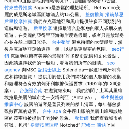
Paguera度假勝地的輕鬆環境中，距離國際機場30公里。
竹東整骨推薦
Paguera是放鬆的理想場所。 Rethymno美
麗的威尼斯老城區距離酒店約1.5公里。
整復推薦
撥筋禁忌
后里按摩推薦
我們在克羅地亞和黑山提供許多不同類別的
巡航和巡遊。
后里按摩
選擇最適合您和您的家人或朋友的
巡遊，在美麗的亞得里亞海海岸度過假期，或者只是放鬆身
心並在船上曬日光浴。
台中整脊
避免擁擠的大型船隻，然
後為克羅地亞運輸選擇一個，以提供更親密的氛圍。
seo行
銷
克羅地亞擁有美麗的景觀和許多歷史記憶和文化景點，
因此請選擇我們的一艘船，看著我們所有的眼睛。
seo
agency
與MSC
記帳士線上
Splendida一起進行匈牙利導
遊和禮物遊覽！ 提供用於使用我們網站的個人數據的收集
和處理符合有效的匈牙利數據保護要求（1992年的LXIII法
案）。
台胞證台南
在遊覽結束時，我們訪問了土耳其里維
埃拉最美麗的城市之一安塔利亞（Antalya）。
養生與整復
推廣中心
該國的遊客是普及列表的傑出清單，每年都會參
觀數百萬的遊客。
台中 spa
金牛座山脈的美麗山峰和該地
區的茂密植被提供了奇妙的景象。
整骨師
我們查看城市的
符號，包括“
身體按摩課程
Notched”
記帳士 職缺
Yivli