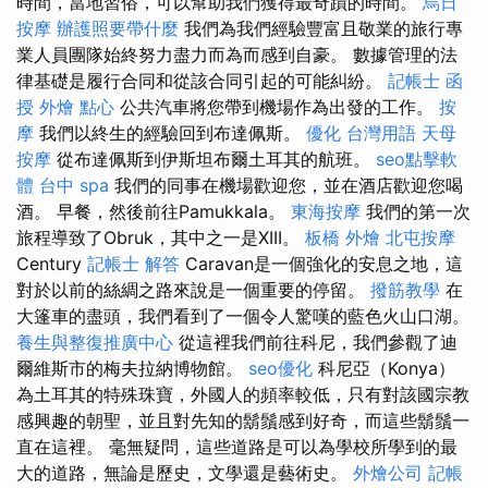
時間，當地習俗，可以幫助我們獲得最奇蹟的時間。
烏日
按摩
辦護照要帶什麼
我們為我們經驗豐富且敬業的旅行專
業人員團隊始終努力盡力而為而感到自豪。 數據管理的法
律基礎是履行合同和從該合同引起的可能糾紛。
記帳士 函
授
外燴 點心
公共汽車將您帶到機場作為出發的工作。
按
摩
我們以終生的經驗回到布達佩斯。
優化 台灣用語
天母
按摩
從布達佩斯到伊斯坦布爾土耳其的航班。
seo點擊軟
體
台中 spa
我們的同事在機場歡迎您，並在酒店歡迎您喝
酒。 早餐，然後前往Pamukkala。
東海按摩
我們的第一次
旅程導致了Obruk，其中之一是XIII。
板橋 外燴
北屯按摩
Century
記帳士 解答
Caravan是一個強化的安息之地，這
對於以前的絲綢之路來說是一個重要的停留。
撥筋教學
在
大篷車的盡頭，我們看到了一個令人驚嘆的藍色火山口湖。
養生與整復推廣中心
從這裡我們前往科尼，我們參觀了迪
爾維斯市的梅夫拉納博物館。
seo優化
科尼亞（Konya）
為土耳其的特殊珠寶，外國人的頻率較低，只有對該國宗教
感興趣的朝聖，並且對先知的鬍鬚感到好奇，而這些鬍鬚一
直在這裡。 毫無疑問，這些道路是可以為學校所學到的最
大的道路，無論是歷史，文學還是藝術史。
外燴公司
記帳