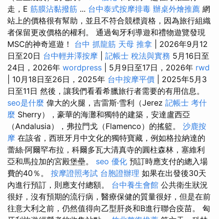
走，E
筋膜沾黏撥筋
...
台中泰式按摩排毒
辦桌外燴推薦
網
站上的價格很有幫助，並且不符合競標資格，因為旅行組織
者保留更改價格的權利。 通過匈牙利導遊和禮物遊覽發現
MSC的神奇巡遊！
台中 抓龍筋
天母 推拿
| 2026年9月12
日至20日
台中輕井澤按摩
|
記帳士 稅法與實務
5月16日至
24日，2026年
wordpress
| 5月9日至17日，2026年
rwd
| 10月18日至26日，2025年
台中按摩平價
| 2025年5月3
日至11日 然後，讓我們看看希臘旅行者需要的有用信息。
seo是什麼
偉大的火腿，吉雷斯·雪利（Jerez
記帳士 考什
麼
Sherry），豪華的海灘和獨特的建築，安達盧西亞
（Andalusia），弗拉門戈（Flamenco）的搖籃。
沙鹿按
摩
在該省，西班牙月中文化的獨特寶藏，例如格拉納達的
蕾絲·阿爾罕布拉，科爾多瓦大清真寺的圓柱森林，塞維利
亞和馬拉加的宮殿堡壘。
seo 優化
預訂時應支付的總入場
費的40％。
按摩證照考試
台胞證辦理
如果在出發後30天
內進行預訂，則應支付總額。
台中養生會館
公共衛生狀況
很好，沒有預期的流行病，醫療保健的質量很好，但是在前
往意大利之前，仍然值得向乙型肝炎和B進行聯合疫苗。 匈