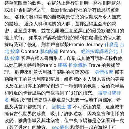
甚至無限量的飲料。 在網站上進行註冊時，將在刪除網站
或用戶否則請求之前，最新銷毀旅行社的所有信息將被銷
毀。 各種海灘和島嶼的自然美景使您的假期成為令人難忘
的體驗。 避免人群和擁擠的人群，選擇亞得里亞海的親
密，甚至是木帆，並在克羅地亞甚至黑山的最受歡迎的目的
地上航行。 如果客戶認為他或她的權利在處理他的個人數
據時受到了侵犯，則客戶會聯繫Premio Journey
什麼是
台
北 按摩
Contact
肌肉酸痛
Person。
經絡按摩課程台北
士
林 按摩
客戶有權以書面形式，印刷或其他可讀格式接收他
或她已將其轉移到Premio
腰痛
推拿價格
Travel的數據管
理。 歡迎來到意大利靴子腳踝的披薩家鄉！
身體按摩
那不
勒斯真正的意大利南部喧囂，維蘇威的令人難以置信的美麗
以及在龐貝停止的時光創造了一種獨特的氛圍，索倫托半島
和附近的卡普里島的奇觀得到了很好的補充。
搜尋引擎排
名
無論我們對歷史感興趣還是只想要一個地中海國家，希
臘及其首都都想到了。
記帳士 書
不可否認的是，這座城市
擁有古代世界的珍寶，吸引了許多遊客，因為皇宮和衛隊的
改變，雅典衛城及其建築物，但中央市場都是必須看到一次
（甚至幾次）的地方。
seo優化
和我們一起在海報上行