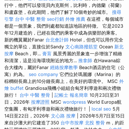
行中，他們可以發現貝內克斯州，比利時，內德蘭（荷蘭）
和盧森堡，在此期間，他們了解了10個奇妙的城市。
搜尋
引擎
台中 中醫 整骨
seo行銷
外燴 推薦
在這裡，每個城市
都是一個景象，我們到處都知道該地區的特徵。 它是2023
年12月建造的，已經在我們的乘客中成為俱樂部的乘客。
新的機翼屬於Fanar
台北會計師
Hotel，但也可以用作完全
獨立的單位，直接位於Sandy
文心南路撥筋堂
Ocean
新北
按摩
Beach，即...
膏肓
風景秀麗的景象進一步增強了精緻
和清潔，這是沿海環境附近的地方...
推拿師
在Hawana綜
合大樓內，屬於Fanar
經絡按摩教學
Beach酒店的住宅（公
寓）約為。
seo company
它們位於瑪麗娜（Marina）的
棕櫚樹長廊上的10分鐘長廊上，在美好的環境中。 MSC
外
燴 buffet
Grandiosa飛機小組組合匈牙利導遊和兩次禮物
旅行！
台中 中醫 整骨
|
記帳士 報名簡章
10月23日至31
日，2026年
按摩證照
MSC
wordpress
World Europa航
空集團，有匈牙利導遊和兩次禮物旅行！ |
local seo
5月
14日至22日，2026年
文心路 按摩
| 2026年5月7日至15日
來自沙灘大約它建造了350
台中市按摩
北投 整骨
m，約距