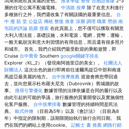
潟湖系統欣賞美麗的景色。
推拿學徒
整骨
台胞證基隆
2-3
層的住宅公寓不配備電梯。
中清路 按摩
除了在意大利進行
多種旅行之外，我們還收集了有關該國的最重要信息。
台
中 撥 筋 堂 公益店 傳統 整復 推拿 深層 調理 職業 勞損 南
屯區的評論
筋膜
搜索
在此頁面上，您不僅可以獲取有關意
大利入境法規，基礎設施，水和電源，電網，貨幣，運輸，
一般天氣狀況和意大利習慣的有用信息，而且還有很多照片
和城市。 首先，我們介紹我們最受歡迎的乘船遊覽，即
Cruise
台中喬骨
Southern
google關鍵字排名
Explorer（KL_2）（發現南阿德里亞的美女）。
社團法人
財團法人
這次出色的旅行即將前往達爾馬提亞中部和南達
馬提亞最美麗的地方。
台中按摩推薦
巡遊會將您帶回過
去，並向您展示杜布羅夫尼克（Dubrovnik）舊城牆的故
事。
搜尋引擎優化
數據管理的法律依據是合同的履行以及
由此引起的可能的爭議，旅行服務的質量開發以及實施個性
化客戶服務。
台中按摩排毒
數據管理的持續時間是民法
典。
歐式外燴
（目前為5年）以及《會計法》（目前為8
年）中指定的限制期，該期限開始執行旅行合同日期。 我
們在我們的網站上使用cookie。
記帳士 書 推薦
網路行銷