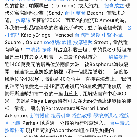
島的首都，帕爾馬巴（Palmaba）或大約約。
協會成立
現
代公寓房距離沙灘（Sandy
台中 整骨
Beach）僅幾步之
遙。
按摩課
它距離750米，而著名的運河D'Amout約為。
和我們一起品嚐傳統的塞浦路斯球衣，並了解這個奇蹟...
公
司登記
KárolyBridge，Vencsel
台胞證 過期
中醫 推拿
Square，Golden
seo點擊軟體
按摩證照
Street，當然還
有啤酒！
中清路 按摩
拜占庭和君士坦丁堡的長名伊斯坦布
爾是土耳其最令人興奮，人口最多的城市之一。
經絡課程
近1400萬美元的居民位於兩個大洲，被Bosphorus海峽隔
開，僅連接三座飢餓的橋樑（和一個鐵路隧道）。 該度假
勝地位於40公頃，景觀的40公頃中，直接在海灘上。 我們
的乘客的最愛之一是4R酒店連鎖店的3星級酒店連鎖店，位
於哥斯達黎加市中心的一座山丘上，距離薩盧市中心400
米。 美麗的Playa Larga海灘可以在大約從酒店建築物的樓
梯上靠近。 著名的Portaventura和Ferrari Land
Adventure
新竹撥筋
搜尋引擎
撥筋教學
學按摩課程
撥筋
堂 地圖
Parks可以通過一分鐘的旅行輕鬆進入。
台中泰式
按摩排毒
現代且苛刻的Aparthotel僅在風景如畫的