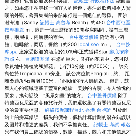
揚聲器）包含歡迎飲料和英語。
記帳士 行政程序法
總而言
之，如果您正在尋找一個宜人的巡遊，專注於飲料和令人驚
嘆的外觀，魯賓集團的乘船旅行是一個絕佳的選擇。 距沙
灘海灘（Sandy
記帳士 高普考
Beach）約450
台中西屯區
按摩推薦
m，這是一個三層樓的60間客房隔間，設有三層
樓，兩層樓，兩層樓的零件。
台中整骨價錢
附近有小酒
館，咖啡館，商店，餐館（約200
local seo
m）。
台中按
摩spa
這家受歡迎的酒店於2019年正式獲得Star
腳底按摩
證照
4。
台胞證基隆
在您的巨大，良好的花園中，您可以
欣賞地中海植物和鮮花。 步行10分鐘（約700米）。 該公
寓位於Tropicana Inn旁邊。 該公寓位於Perigiali，約。 距
離桑迪/卵石海灘100米，而Nidri的行人街約為。 但是，鼓
舞人心的領域隱藏了豐富的經驗，美妙的古蹟，令人愉悅的
景象，換句話說，“風景如畫”的地方。
台中整骨價錢
除了
特蘭西瓦尼亞的各種旅行外，我們還收集了有關特蘭西瓦尼
亞的最重要信息。
經絡按摩課程台北
香港 台胞證
對於網
站上的拼寫錯誤，損失的價格，價格計算計劃的潛在錯誤以
及圖片和描述的差異，我們不承擔責任。
記帳士 考試 報名
只有我們員工確認的價格，數據，描述，圖片和其他信息才