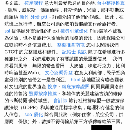
多文章。
按摩課程
意大利最受歡迎的目的地
台中整復推薦
- 羅馬，威尼斯，佛羅倫薩，托斯卡納，米蘭，那不勒斯或
維羅納
新竹 外燴 ptt
- 詳細介紹了他們的視線。 因此，在
航班上旅行時，航空公司票的取消費繼續支付給旅行者。
ssl
提供額外靈活性的Flexi
搜尋引擎優化
Plus選項不被視
為保險，也不是旅行保險涵蓋的服務的費用，因此保險公司
在取消時不會償還費用。
整復推拿南屯
您可以閱讀我們
GTC中的完整描述和條件。
記帳士 職缺
除了在希臘進行多
種旅行之外，我們還收集了有關該國的最重要信息。 我們
將看到風車，無限的鬱金香田，大奶酪，味道巧克力，比利
時啤酒甚至Wafri。
文心路喬骨盆
在意大利南部，靴子拐角
處最特別的省份之一是普利亞。
html
該地區設有聯合國教
科文組織的世界遺產
按摩
-
腳底按摩證照
阿爾貝羅貝洛舒
適的特魯洛
豐原按摩推薦
- 和雄偉的美麗建築古蹟的雄偉
的卡斯特爾·蒙特城堡。
會計師
旅行社根據歐盟一般數據保
護法規（GDPR）和其他適用標準收集，處理和存儲您的個
人信息。
seo 優化
除合同服務（例如住宿，航空公司，供
應商，保險）外，數據不得傳輸給第三方或傳輸給第三國。