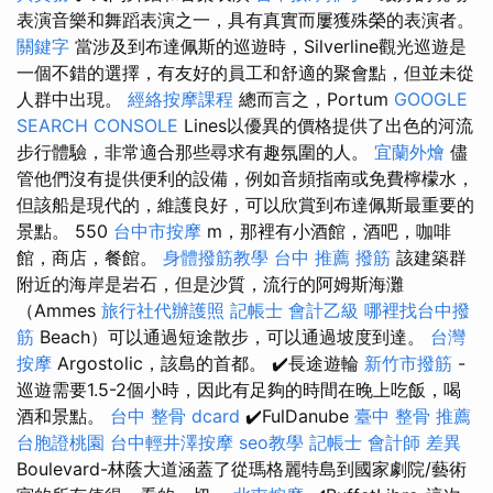
表演音樂和舞蹈表演之一，具有真實而屢獲殊榮的表演者。
關鍵字
當涉及到布達佩斯的巡遊時，Silverline觀光巡遊是
一個不錯的選擇，有友好的員工和舒適的聚會點，但並未從
人群中出現。
經絡按摩課程
總而言之，Portum
GOOGLE
SEARCH CONSOLE
Lines以優異的價格提供了出色的河流
步行體驗，非常適合那些尋求有趣氛圍的人。
宜蘭外燴
儘
管他們沒有提供便利的設備，例如音頻指南或免費檸檬水，
但該船是現代的，維護良好，可以欣賞到布達佩斯最重要的
景點。 550
台中市按摩
m，那裡有小酒館，酒吧，咖啡
館，商店，餐館。
身體撥筋教學
台中 推薦 撥筋
該建築群
附近的海岸是岩石，但是沙質，流行的阿姆斯海灘
（Ammes
旅行社代辦護照
記帳士 會計乙級
哪裡找台中撥
筋
Beach）可以通過短途散步，可以通過坡度到達。
台灣
按摩
Argostolic，該島的首都。 ✔️長途遊輪
新竹市撥筋
-
巡遊需要1.5-2個小時，因此有足夠的時間在晚上吃飯，喝
酒和景點。
台中 整骨 dcard
✔️FulDanube
臺中 整骨 推薦
台胞證桃園
台中輕井澤按摩
seo教學
記帳士 會計師 差異
Boulevard-林蔭大道涵蓋了從瑪格麗特島到國家劇院/藝術