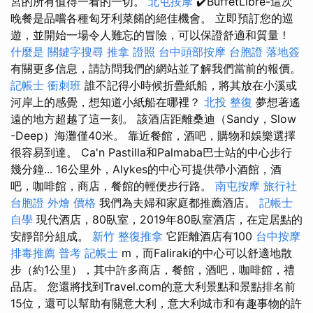
宮的所有值得一看的一切。
北屯按摩
✔️BuffetLibre-這次
晚餐是品嚐各種匈牙利菜餚的絕佳機會。 立即預訂您的巡
遊，並開始一場令人難忘的冒險，可以保證舒適和質量！
什麼是
關鍵字搜尋
推拿 證照
台中頭部按摩
台胞證 落地簽
有關更多信息，請訪問我們的網站並了解我們當前的報價。
記帳士 衝刺班
誰不記得小時候折疊紙船，將其放在小溪或
河岸上的感覺，想知道小紙船在哪裡？
北投 整復
夢想著遙
遠的地方超越了這一刻。 該酒店距離桑迪（Sandy，Slow
-Deep）海灘僅40米。 靠近餐館，酒吧，購物和娛樂選擇
很容易到達。 Ca'n Pastilla和Palmaba巴士站的中心步行
幾分鐘... 16公里外，Alykes的中心可提供帶小酒館，酒
吧，咖啡館，商店，餐館的輕便步行路。
南屯按摩
旅行社
台胞證
外燴 價格
我們為夫婦和家庭都推薦酒店。
記帳士
自學
現代酒店，80臥室，2019年80臥室酒店，在定居點的
安靜部分組成。
新竹 整復推拿
它距離酒店有100
台中按摩
排毒推薦
普考 記帳士
m，而Faliraki的中心可以舒適地散
步（約1公里），其中許多商店，餐館，酒吧，咖啡館，禮
品店。 您還將找到Travel.com的意大利景點和景點排名前
15位，還可以幫助有關意大利，意大利城市和有趣事物的許