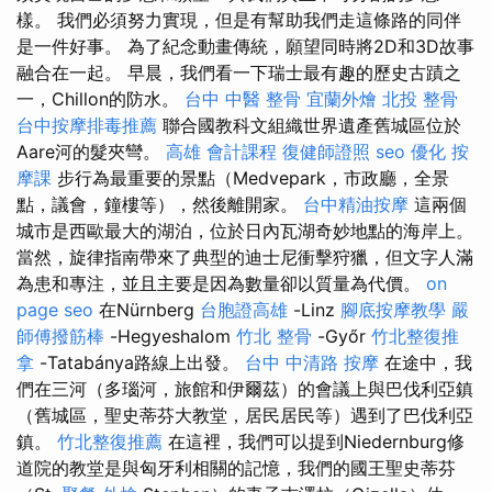
樣。 我們必須努力實現，但是有幫助我們走這條路的同伴
是一件好事。 為了紀念動畫傳統，願望同時將2D和3D故事
融合在一起。 早晨，我們看一下瑞士最有趣的歷史古蹟之
一，Chillon的防水。
台中 中醫 整骨
宜蘭外燴
北投 整骨
台中按摩排毒推薦
聯合國教科文組織世界遺產舊城區位於
Aare河的髮夾彎。
高雄 會計課程
復健師證照
seo 優化
按
摩課
步行為最重要的景點（Medvepark，市政廳，全景
點，議會，鐘樓等），然後離開家。
台中精油按摩
這兩個
城市是西歐最大的湖泊，位於日內瓦湖奇妙地點的海岸上。
當然，旋律指南帶來了典型的迪士尼衝擊狩獵，但文字人滿
為患和專注，並且主要是因為數量卻以質量為代價。
on
page seo
在Nürnberg
台胞證高雄
-Linz
腳底按摩教學
嚴
師傅撥筋棒
-Hegyeshalom
竹北 整骨
-Győr
竹北整復推
拿
-Tatabánya路線上出發。
台中 中清路 按摩
在途中，我
們在三河（多瑙河，旅館和伊爾茲）的會議上與巴伐利亞鎮
（舊城區，聖史蒂芬大教堂，居民居民等）遇到了巴伐利亞
鎮。
竹北整復推薦
在這裡，我們可以提到Niedernburg修
道院的教堂是與匈牙利相關的記憶，我們的國王聖史蒂芬