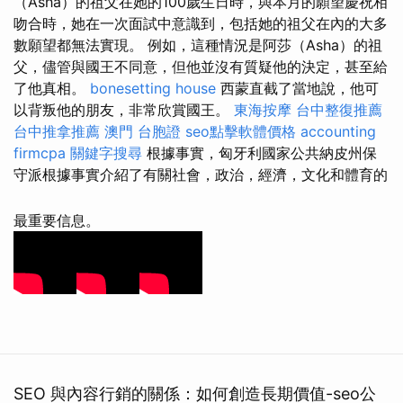
（Asha）的祖父在她的100歲生日時，與本月的願望慶祝相
吻合時，她在一次面試中意識到，包括她的祖父在內的大多
數願望都無法實現。 例如，這種情況是阿莎（Asha）的祖
父，儘管與國王不同意，但他並沒有質疑他的決定，甚至給
了他真相。
bonesetting house
西蒙直截了當地說，他可
以背叛他的朋友，非常欣賞國王。
東海按摩
台中整復推薦
台中推拿推薦
澳門 台胞證
seo點擊軟體價格
accounting
firmcpa
關鍵字搜尋
根據事實，匈牙利國家公共納皮州保
守派根據事實介紹了有關社會，政治，經濟，文化和體育的
最重要信息。
SEO 與內容行銷的關係：如何創造長期價值-seo公