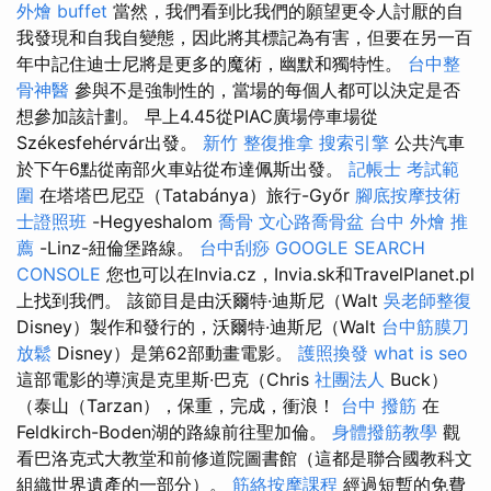
外燴 buffet
當然，我們看到比我們的願望更令人討厭的自
我發現和自我自變態，因此將其標記為有害，但要在另一百
年中記住迪士尼將是更多的魔術，幽默和獨特性。
台中整
骨神醫
參與不是強制性的，當場的每個人都可以決定是否
想參加該計劃。 早上4.45從PIAC廣場停車場從
Székesfehérvár出發。
新竹 整復推拿
搜索引擎
公共汽車
於下午6點從南部火車站從布達佩斯出發。
記帳士 考試範
圍
在塔塔巴尼亞（Tatabánya）旅行-Győr
腳底按摩技術
士證照班
-Hegyeshalom
喬骨
文心路喬骨盆
台中 外燴 推
薦
-Linz-紐倫堡路線。
台中刮痧
GOOGLE SEARCH
CONSOLE
您也可以在Invia.cz，Invia.sk和TravelPlanet.pl
上找到我們。 該節目是由沃爾特·迪斯尼（Walt
吳老師整復
Disney）製作和發行的，沃爾特·迪斯尼（Walt
台中筋膜刀
放鬆
Disney）是第62部動畫電影。
護照換發
what is seo
這部電影的導演是克里斯·巴克（Chris
社團法人
Buck）
（泰山（Tarzan），保重，完成，衝浪！
台中 撥筋
在
Feldkirch-Boden湖的路線前往聖加倫。
身體撥筋教學
觀
看巴洛克式大教堂和前修道院圖書館（這都是聯合國教科文
組織世界遺產的一部分）。
筋絡按摩課程
經過短暫的免費