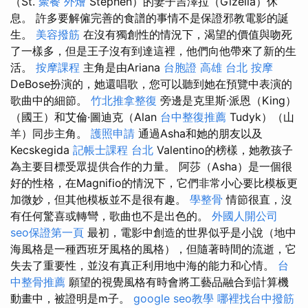
（St.
聚餐 外燴
Stephen）的妻子吉澤拉（Gizella）休
息。 許多要解僱完善的食譜的事情不是保證邪教電影的誕
生。
美容撥筋
在沒有獨創性的情況下，渴望的價值與吻死
了一樣多，但是王子沒有到達這裡，他們向他帶來了新的生
活。
按摩課程
主角是由Ariana
台胞證 高雄
台北 按摩
DeBose扮演的，她還唱歌，您可以聽到她在預覽中表演的
歌曲中的細節。
竹北推拿整復
旁邊是克里斯·派恩（King）
（國王）和艾倫·圖迪克（Alan
台中整復推薦
Tudyk）（山
羊）同步主角。
護照申請
通過Asha和她的朋友以及
Kecskegida
記帳士課程 台北
Valentino的榜樣，她教孩子
為主要目標受眾提供合作的力量。 阿莎（Asha）是一個很
好的性格，在Magnifio的情況下，它們非常小心要比模板更
加微妙，但其他模板並不是很有趣。
學整骨
情節很直，沒
有任何驚喜或轉彎，歌曲也不是出色的。
外國人開公司
seo保證第一頁
最初，電影中創造的世界似乎是小說（地中
海風格是一種西班牙風格的風格），但隨著時間的流逝，它
失去了重要性，並沒有真正利用地中海的能力和心情。
台
中整骨推薦
願望的視覺風格有時會將工藝品融合到計算機
動畫中，被證明是m子。
google seo教學
哪裡找台中撥筋