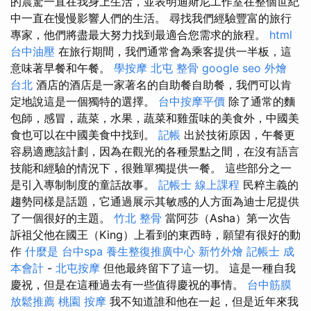
的震驚一直在我身上生活，並表明迪斯尼工作室在整個世紀
中一直在慢慢影響人們的生活。 尋找我們經驗豐富的旅行
專家，他們將盡最大努力找到最適合您需求的旅程。
html
台中油壓
在旅行期間，我們通常會為乘客提供一半板，這
意味著早餐和午餐。
學按摩
北屯 整骨
google seo
外燴
台北
酒店的酒店是一家著名的自助餐自助餐，我們可以肯
定地說這是一個獨特的選擇。
台中按摩平價
除了通常的麵
包師，感冒，蔬菜，水果，蔬菜和雞蛋味的美食外，中國美
食也可以在中國美食中找到。
記帳
出於技術原因，午餐更
容易適應該計劃，因為在觀光的各種景點之間，在沒有語言
技能和經驗的情況下，很難單獨提供一餐。 這些部分之一
是引入專制制度的童話故事。
記帳士 線上課程
民粹主義的
趨勢同樣是話題，它通過展示其敏感的人方面為迪士尼提供
了一個很好的主題。
竹北 整骨
當阿莎（Asha）第一次告
訴祖父他在國王（King）上看到的東西時，願望有很好的動
作
什麼是
台中spa
養生整復推廣中心
新竹外燴
記帳士 成
本會計
-
北屯按摩
但他最終留下了這一切。 這是一種自我
慶祝，但是在這種過去有一些值得慶祝的事情。
台中筋膜
放鬆推薦
桃園 按摩
我不知道誰和他在一起，但是近年來我