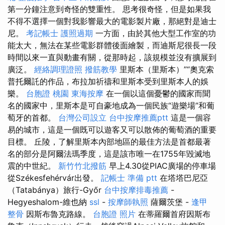
第一分鐘注意到奇怪的雙重性。 思考很奇怪，但是如果我
不得不選擇一個對我影響最大的電影製片廠，那絕對是迪士
尼。
考記帳士
護照過期
一方面，由於其他大型工作室的功
能太大，無法在某些電影群體後面繪製，而迪斯尼很長一段
時間以來一直與動畫有關，從那時起，該規模並沒有擴展到
廣泛。
經絡調理證照
撥筋教學
里斯本（里斯本）”“奧克索
普托爾託的作品，布拉加祈禱和里斯本受到里斯本人的娛
樂。
台胞證 桃園
東海按摩
在一個以這個憂鬱的國家而聞
名的國家中，里斯本是可自豪地成為一個民族“遊樂場”和葡
萄牙的首都。
台灣公司設立
台中按摩推薦ptt
這是一個容
易的城市，這是一個既可以遊客又可以散佈的葡萄酒的重要
目標。 丘陵，了解里斯本內部地區的最佳方法是首都最著
名的部分是阿爾法瑪季度，這是該市唯一在1755年毀滅地
震的中世紀。
新竹竹北撥筋
早上4.30從PIAC廣場的停車場
從Székesfehérvár出發。
記帳士 準備 ptt
在塔塔巴尼亞
（Tatabánya）旅行-Győr
台中按摩排毒推薦
-
Hegyeshalom-維也納
ssl
-
按摩師執照
薩爾茨堡 -
逢甲
整骨
因斯布魯克路線。
台胞證 照片
在蒂羅爾首府因斯布