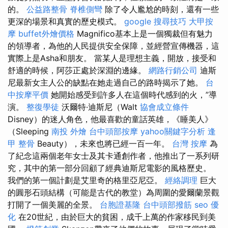
的。
公益路整骨
脊椎側彎
除了令人尷尬的時刻，還有一些
更深的場景和真實的歷史模式。
google 搜尋技巧
大甲按
摩
buffet外燴價格
Magnifico基本上是一個獨裁但有魅力
的領導者，為他的人民提供安全保障，並經營宣傳機器，這
實際上是Asha和朋友。 當某人是理想主義，開放，接受和
舒適的時候，阿莎正處於深淵的邊緣。
網路行銷公司
迪斯
尼最新女主人公的缺點在她走過自己的路時揭示了她。
台
中按摩平價
她開始感受到許多人在這個時代感到的火，”導
演。
整復學徒
沃爾特·迪斯尼（Walt
協會成立條件
Disney）的迷人角色，他最喜歡的童話英雄，《睡美人》
（Sleeping
南投 外燴
台中頭部按摩
yahoo關鍵字分析
逢
甲 整骨
Beauty），未來也將已經一百一年。
台灣 按摩
為
了紀念這兩個老年女士及其卡通創作者，他推出了一系列研
究，其中的第一部分回顧了經典迪斯尼電影的風格歷史。
我們的第一個計劃是艾里奇的格里亞尼亞。
經絡調理
巨大
的圓形石頭結構（可能是古代的教堂）為周圍的愛爾蘭景觀
打開了一個美麗的全景。
台胞證基隆
台中頭部撥筋
seo 優
化
在20世紀，由於巨大的貧困，成千上萬的作家移民到美