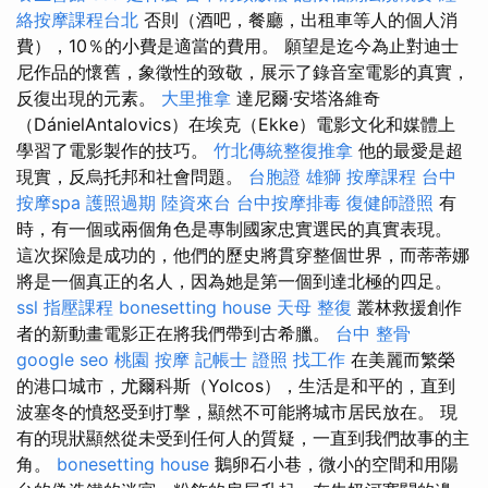
絡按摩課程台北
否則（酒吧，餐廳，出租車等人的個人消
費），10％的小費是適當的費用。 願望是迄今為止對迪士
尼作品的懷舊，象徵性的致敬，展示了錄音室電影的真實，
反復出現的元素。
大里推拿
達尼爾·安塔洛維奇
（DánielAntalovics）在埃克（Ekke）電影文化和媒體上
學習了電影製作的技巧。
竹北傳統整復推拿
他的最愛是超
現實，反烏托邦和社會問題。
台胞證 雄獅
按摩課程
台中
按摩spa
護照過期
陸資來台
台中按摩排毒
復健師證照
有
時，有一個或兩個角色是專制國家忠實選民的真實表現。
這次探險是成功的，他們的歷史將貫穿整個世界，而蒂蒂娜
將是一個真正的名人，因為她是第一個到達北極的四足。
ssl
指壓課程
bonesetting house
天母 整復
叢林救援創作
者的新動畫電影正在將我們帶到古希臘。
台中 整骨
google seo
桃園 按摩
記帳士 證照 找工作
在美麗而繁榮
的港口城市，尤爾科斯（Yolcos），生活是和平的，直到
波塞冬的憤怒受到打擊，顯然不可能將城市居民放在。 現
有的現狀顯然從未受到任何人的質疑，一直到我們故事的主
角。
bonesetting house
鵝卵石小巷，微小的空間和用陽