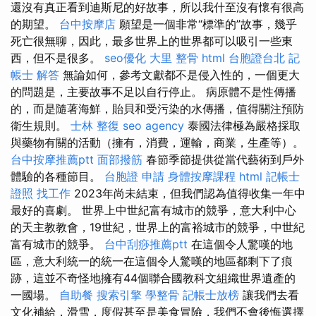
還沒有真正看到迪斯尼的好故事，所以我什至沒有懷有很高
的期望。
台中按摩店
願望是一個非常“標準的”故事，幾乎
死亡很無聊，因此，最多世界上的世界都可以吸引一些東
西，但不是很多。
seo優化
大里 整骨
html
台胞證台北
記
帳士 解答
無論如何，參考文獻都不是侵入性的，一個更大
的問題是，主要故事不足以自行停止。 病原體不是性傳播
的，而是隨著海鮮，貽貝和受污染的水傳播，值得關注預防
衛生規則。
士林 整復
seo agency
泰國法律極為嚴格採取
與藥物有關的活動（擁有，消費，運輸，商業，生產等）。
台中按摩推薦ptt
面部撥筋
春節季節提供從當代藝術到戶外
體驗的各種節目。
台胞證 申請
身體按摩課程
html
記帳士
證照 找工作
2023年尚未結束，但我們認為值得收集一年中
最好的喜劇。 世界上中世紀富有城市的競爭，意大利中心
的天主教教會，19世紀，世界上的富裕城市的競爭，中世紀
富有城市的競爭。
台中刮痧推薦ptt
在這個令人驚嘆的地
區，意大利統一的統一在這個令人驚嘆的地區都剩下了痕
跡，這並不奇怪地擁有44個聯合國教科文組織世界遺產的
一國場。
自助餐
搜索引擎
學整骨
記帳士放榜
讓我們去看
文化補給，滑雪，度假甚至是美食冒險，我們不會後悔選擇