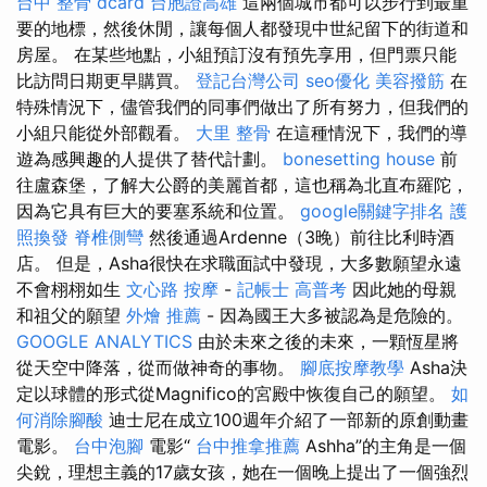
台中 整骨 dcard
台胞證高雄
這兩個城市都可以步行到最重
要的地標，然後休閒，讓每個人都發現中世紀留下的街道和
房屋。 在某些地點，小組預訂沒有預先享用，但門票只能
比訪問日期更早購買。
登記台灣公司
seo優化
美容撥筋
在
特殊情況下，儘管我們的同事們做出了所有努力，但我們的
小組只能從外部觀看。
大里 整骨
在這種情況下，我們的導
遊為感興趣的人提供了替代計劃。
bonesetting house
前
往盧森堡，了解大公爵的美麗首都，這也稱為北直布羅陀，
因為它具有巨大的要塞系統和位置。
google關鍵字排名
護
照換發
脊椎側彎
然後通過Ardenne（3晚）前往比利時酒
店。 但是，Asha很快在求職面試中發現，大多數願望永遠
不會栩栩如生
文心路 按摩
-
記帳士 高普考
因此她的母親
和祖父的願望
外燴 推薦
- 因為國王大多被認為是危險的。
GOOGLE ANALYTICS
由於未來之後的未來，一顆恆星將
從天空中降落，從而做神奇的事物。
腳底按摩教學
Asha決
定以球體的形式從Magnifico的宮殿中恢復自己的願望。
如
何消除腳酸
迪士尼在成立100週年介紹了一部新的原創動畫
電影。
台中泡腳
電影“
台中推拿推薦
Ashha”的主角是一個
尖銳，理想主義的17歲女孩，她在一個晚上提出了一個強烈