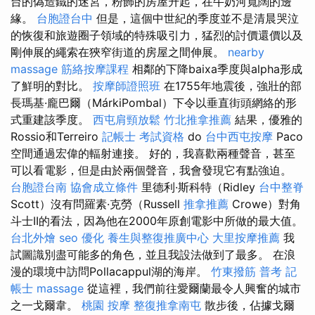
台的偽造鐵的迷宮，粉飾的房屋升起，在牛奶河寬闊的邊
緣。
台胞證台中
但是，這個中世紀的季度並不是清晨哭泣
的恢復和旅遊圈子領域的特殊吸引力，猛烈的討價還價以及
剛伸展的繩索在狹窄街道的房屋之間伸展。
nearby
massage
筋絡按摩課程
相鄰的下降baixa季度與alpha形成
了鮮明的對比。
按摩師證照班
在1755年地震後，強壯的部
長瑪基·龐巴爾（MárkiPombal）下令以垂直街頭網絡的形
式重建該季度。
西屯肩頸放鬆
竹北推拿推薦
結果，優雅的
Rossio和Terreiro
記帳士 考試資格
do
台中西屯按摩
Paco
空間通過宏偉的輻射連接。 好的，我喜歡兩種聲音，甚至
可以看電影，但是由於兩個聲音，我會發現它有點強迫。
台胞證台南
協會成立條件
里德利·斯科特（Ridley
台中整脊
Scott）沒有問羅素·克勞（Russell
推拿推薦
Crowe）對角
斗士II的看法，因為他在2000年原創電影中所做的最大值。
台北外燴
seo 優化
養生與整復推廣中心
大里按摩推薦
我
試圖識別盡可能多的角色，並且我設法做到了最多。 在浪
漫的環境中訪問Pollacappul湖的海岸。
竹東撥筋
普考 記
帳士
massage
從這裡，我們前往愛爾蘭最令人興奮的城市
之一戈爾韋。
桃園 按摩
整復推拿南屯
散步後，佔據戈爾