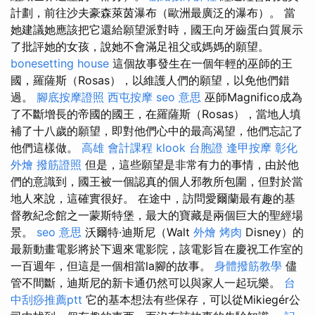
計劃，前往沙夫豪森萊茵瀑布（歐洲最廣泛的瀑布）。 當
她建議她應該把它還給願望派對時，國王向牙齒蛋白質展示
了批評她的女孩，說她不會滿足祖父或媽媽的願望。
bonesetting house
這個故事發生在一個年輕的巫師的王
國，羅薩斯（Rosas），以維護人們的願望，以免他們錯
過。
腳底按摩證照
西屯按摩
seo 意思
巫師Magnifico成為
了不斷增長的帝國的國王，在羅薩斯（Rosas），當地人填
補了十八歲的願望，即對他們心中的最高渴望，他們忘記了
他們這樣做。
高雄 會計課程
klook 台胞證
逢甲按摩
彰化
外燴
撥筋證照
但是，這些願望是非常有力的事情，由於他
們的意識到，國王被一個認真的個人邪教所包圍，但對於當
地人來說，這確實很好。 在途中，訪問愛爾蘭最有趣的基
督教紀念館之一蒙斯特堡，最大的寶藏是兩個巨大的聖經場
景。
seo 意思
沃爾特·迪斯尼（Walt
外燴 烤肉
Disney）的
最新動畫電影將於下週來電影院，該電影旨在慶祝工作室的
一百週年，但這是一個相當la腳的故事。
身體撥筋教學
儘
管不間斷，迪斯尼的新卡通仍然可以與家人一起玩樂。
台
中刮痧推薦ptt
它的基本想法有些保存，可以從Mikiegér公