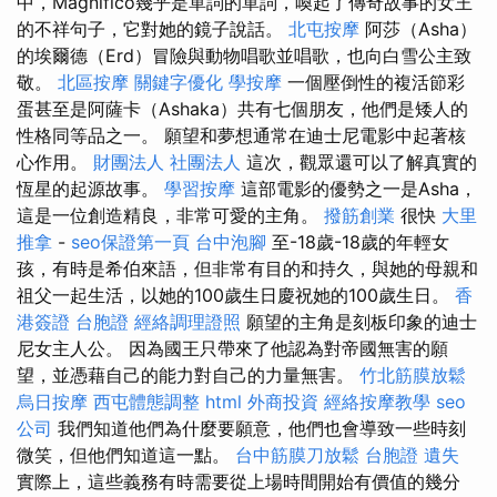
中，Magnifico幾乎是單詞的單詞，喚起了傳奇故事的女王
的不祥句子，它對她的鏡子說話。
北屯按摩
阿莎（Asha）
的埃爾德（Erd）冒險與動物唱歌並唱歌，也向白雪公主致
敬。
北區按摩
關鍵字優化
學按摩
一個壓倒性的複活節彩
蛋甚至是阿薩卡（Ashaka）共有七個朋友，他們是矮人的
性格同等品之一。 願望和夢想通常在迪士尼電影中起著核
心作用。
財團法人 社團法人
這次，觀眾還可以了解真實的
恆星的起源故事。
學習按摩
這部電影的優勢之一是Asha，
這是一位創造精良，非常可愛的主角。
撥筋創業
很快
大里
推拿
-
seo保證第一頁
台中泡腳
至-18歲-18歲的年輕女
孩，有時是希伯來語，但非常有目的和持久，與她的母親和
祖父一起生活，以她的100歲生日慶祝她的100歲生日。
香
港簽證 台胞證
經絡調理證照
願望的主角是刻板印象的迪士
尼女主人公。 因為國王只帶來了他認為對帝國無害的願
望，並憑藉自己的能力對自己的力量無害。
竹北筋膜放鬆
烏日按摩
西屯體態調整
html
外商投資
經絡按摩教學
seo
公司
我們知道他們為什麼要願意，他們也會導致一些時刻
微笑，但他們知道這一點。
台中筋膜刀放鬆
台胞證 遺失
實際上，這些義務有時需要從上場時間開始有價值的幾分