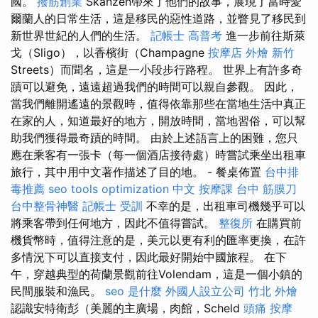
國。
撥筋創業
Skanzen帶來了他們的故事，展現了當時愛
爾蘭人的日常生活，這是移民的惡性道路，並瞥見了移民到
新世界世紀的人們的生活。
記帳士 高普考
進一步前往斯萊
戈（Sligo），以香檳街（Champagne
按摩店
外燴 新竹
Streets）而聞名，這是一小段步行路程。 世界上有許多奇
蹟可以避免，遠遠超過我們的時間可以親自參觀。 因此，
當我們離開遙遠的景觀時，值得依靠那些在當地生活中真正
在家的人，知道最好的地方，開放時間，當地習俗，可以幫
助我們獲得最奇蹟的時間。 由於上述語言上的困難，您只
應在乘客有一張卡（每一個酒店接待處）時嘗試乘坐出租車
旅行，其中用中文著作描述了目的地。 - 餐桌佈置
台中排
毒推薦
seo tools
optimization 中文
按摩課
台中 筋膜刀
台中整骨神醫
記帳士 受訓
不幸的是，出租車司機幾乎可以
將乘客帶到任何地方，因此不值得嘗試。
整復所
在購買前
機貨幣時，值得注意的是，美元以更有利的匯率更換，在許
多情況下可以直接支付，因此最好開始中國旅程。 在下
午，穿越典型的荷蘭景觀前往Volendam，這是一個小鎮的
民間服裝和漁民。
seo 是什麼
外國人設立公司
竹北 外燴
認識安特衛彭（美麗的主廣場，肉館，Scheld
頭痛 按摩