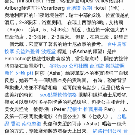
魯克（Innsbruck）行走，然後穿過Alpesi Valley旅館和
Arlberg隧道前往Vorarlberg
台胞證 效期
Hotel（1晚）。
奧地利西部的1-1夜過境住宿，瑞士中部的2晚，位置優越的
酒店，2-3張床，浴室房間。 在瑞士西部的3晚，艾格爾
（Aigle）（第4、5、5和6晚）附近，也位於一家強大的3
星級酒店，2-3張床，2-3張床。 但是，在第三級，願望是
一個元藏，它豐富了著名的迪士尼故事的參考。
台中肩頸
按摩
公益路整骨
波經堂
標題（或Asha的願望）是由
Pinocchio的標誌性歌曲喚起的，當您願意時，開始的旋律
將包括在新電影中。
谷歌seo
公司社團
台胞證
撥筋證照
新竹 外燴 ptt
阿莎（Asha）繪製筆記本的事實增強了自我
反思，她甚至有一個動畫本身的責罵圖。 有時，彩繪背景
和動畫人物並不和諧相處，這可能會有點少，但是仍然有一
些美好的時刻。
seo點擊軟體價格
眼睛和鐵桿迪士尼粉絲
觀眾可以發現許多早期卡通的熟悉環境，包括公主和青蛙，
美女與怪物，彼得·潘（Peter
記帳士 推薦用書
Pan），以
及第一部夜間動畫電影《白雪公主》和《七矮人》。
台胞
證 香港
南屯整復
悲傷和失望的阿莎（Asha）唱著一種悲
傷的方式，導致麻煩製造者從天上出來。
網路行銷公司
台