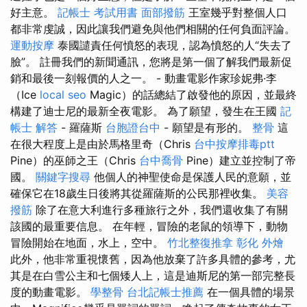
好主意。
記帳士 考試用書
面部撥筋
王室幾乎對整個人口
都非常虔誠，因此讓我們避免與他們相關的任何負面評論。
運動按摩
泰國譴責任何憤怒的表現，認為憤怒的人“失去了
臉”。 註冊我們的新聞通訊，您將是第一個了解我們最新促
銷和最後一刻報價的人之一。 - 動畫電影作家珍妮弗·李
（Ice
local seo
Magic）的話總結了啟發他的原因，並最終
構建了迪士尼的最新全夜電影。 為了願望，發生在王國
記
帳士 解答
- 羅薩斯
台胞證台中
- 願望是有形的。
整骨
這
在很大程度上是由於馬格里奇（Chris
台中按摩排毒ptt
Pine）的巫師之王（Chris
台中喬骨
Pine）建立並控制了帝
國。
關鍵字搜尋
他個人的神聖使命是保護人民的意願，並
確保它在18歲生日後將其從羅薩斯的公民那裡收集。
美容
撥筋
除了在意大利進行多種旅行之外，我們還收集了有關
該國的最重要信息。 在年輕，冒險的老鼠的領導下，動物
冒險開始在地面，水上，空中。
竹北整復推拿
彰化 外燴
此外，他非常重視懷舊，因為他放棄了許多具體的參考，尤
其是在白雪公主和七個矮人上，這是迪斯尼的第一部完整長
度的動畫電影。
學整骨
台北記帳士推薦
在一個具體的場景