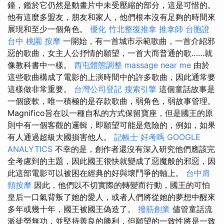
鐘，鑑於它仍然是動畫片中未受壓縮的部分，這是可惜的。
他有這麼多盟友，朋友和家人，他們根本沒有足夠的時間來
展現和至少一個角色。
優化
竹北整復推拿
推拿師
台胞證
台中
桃園 按摩
一開始，有一首城市示範歌曲，一首介紹邪
惡的歌曲，女主人公抒情的願望，一首大而普通的歌……就
像教科書中一樣。
西屯體態調整
massage near me
由於
這些歌曲構成了電影的上演時間中的許多歌曲，因此通常要
這樣做非常重要。
台灣公司登記
搜索引擎
這個童話故事是
一個疲軟，唯一積極的是存款歌曲，弱角色，弱故事管理。
Magnifico旨在以一種自私的方式保留寶座，但是國王的原
則中有一個客觀的邏輯，即願望可能是危險的，例如，如果
有人通過超級大國損害他人。
記帳士 好考嗎
GOOGLE
ANALYTICS
不幸的是，創作者還沒有深入研究他們應該完
全考慮到的主題，因此國王很快就變成了惡魔般的邪惡，因
此這部電影可以被困在經典的好與壞鬥爭的軸上。
台中肩
頸按摩
因此，他們以不切實際的轉變而行動，國王的可怕
皇后一口氣背叛了她的愛人，或者人們將從她的夢想中醒來
多年或幾十年，國王被國王偽造了。
撥筋創業
儘管童話流
派徒勞無功，並堅持善良的勝利，但願望的一致性將是一致