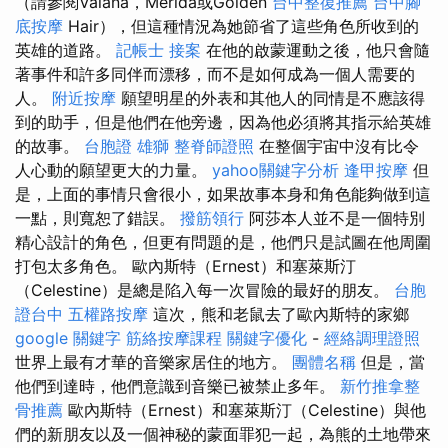
（請參閱Vaiana，Merida或Golden
台中整復推薦
台中腳
底按摩
Hair），但這種情況為她節省了這些角色所收到的
英雄的道路。
記帳士 接案
在他的啟蒙運動之後，他只會隨
著事件和許多同伴而漂移，而不是如何成為一個人需要的
人。
附近按摩
願望明星的外表和其他人的同情是不應該得
到的助手，但是他們在他旁邊，因為他必須將其指示給英雄
的故事。
台胞證 雄獅
整脊師證照
在整個宇宙中沒有比令
人心動的願望更大的力量。
yahoo關鍵字分析
逢甲按摩
但
是，上面的事情只會很小，如果故事本身和角色能夠做到這
一點，則寬恕了錯誤。
撥筋領行
阿莎本人並不是一個特別
精心設計的角色，但更有問題的是，他們只是試圖在他周圍
打包太多角色。 歐內斯特（Ernest）和塞萊斯汀
（Celestine）是總是陷入每一次冒險的最好的朋友。
台胞
證台中
五權路按摩
這次，熊和老鼠去了歐內斯特的家鄉
google 關鍵字
筋絡按摩課程
關鍵字優化
-
經絡調理證照
世界上最有才華的音樂家居住的地方。
團體名稱
但是，當
他們到達時，他們意識到音樂已被禁止多年。
新竹推拿整
骨推薦
歐內斯特（Ernest）和塞萊斯汀（Celestine）與他
們的新朋友以及一個神秘的蒙面罪犯一起，為熊的土地帶來