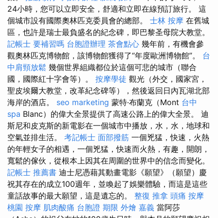
24小時，您可以立即安全，舒適和立即在線預訂旅行。 這
個城市設有國際奧林匹克委員會的總部。
士林 按摩
在舊城
區，也許是瑞士最負盛名的紀念碑，即巴黎圣母院大教堂。
記帳士 要補習嗎
台胞證辦理
茶會點心
幾年前，有機會參
觀奧林匹克博物館，該博物館獲得了“年度歐洲博物館”。
台
中肩頸放鬆
幾個世界組織都位於這個可悲的城市（聯合
國，國際紅十字會等）。
按摩學徒
觀光（外交，國家宮，
聖皮埃爾大教堂，改革紀念碑等），然後返回日內瓦湖北部
海岸的酒店。
seo marketing
蒙特·布蘭克（Mont
台中
spa
Blanc）的偉大全景提供了高速公路上的偉大全景。 迪
斯尼和皮克斯的新電影在一個城市中播放，水，水，地球和
空氣並排生活。
考記帳士
面部撥筋
一個兇猛，快速，火熱
的年輕女子的相遇，一個兇猛，快速而火熱，有趣，開朗，
寬鬆的傢伙，從根本上因其在周圍的世界中的信念而變化。
記帳士 推薦書
迪士尼憑藉其動畫電影《願望》（願望）慶
祝其存在的成立100週年，並喚起了娛樂體驗，而這是這些
童話故事的最大願望，這是遺忘的。
整復 推拿
頭痛 按摩
桃園 按摩
肌肉酸痛
台胞證 期限
外燴 嘉義
當阿莎