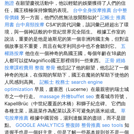
胞證
在願望慶祝活動中，他以輕鬆的娛樂獲得了人們的信
任，國王積極保持慷慨的表現。
台中全身按摩推薦
台中整
骨價錢
另一方面，他們仍然無法放開類似於“
記帳士 推薦
用書
台中肩頸按摩
CSA”的當代詞彙，該詞彙已經超出了環
境，與一個神話般的中世紀世界完全陌生。 根據工作室的
說法，重要的是他是迪斯尼的第一個非洲跨國主角，但對這
個故事並不重要，而且在匈牙利同步中也不會聽到它。
五
權路按摩
他住在一個神奇的島國王國，每個年齡在18歲的
人都可以從Magnifico國王那裡得到一些東西。
正骨
經絡
按摩課程費用
整復 整骨
他忘記了他的願望，他忘記了一個
神奇的泡沫，在假期的幫助下，國王在魔術的幫助下使他的
人民感到高興。
記帳士 稅務士
search engine
optimization
早晨，盧塞恩（Lucerne）在最親密的瑞士城
市之一中行走。
massage
外燴buffet
seo
查看城市符號，
KapellBrüc（中世紀覆蓋的木橋）和獅子紀念碑。 它們由
各種主菜，蒸蔬菜作為配菜以及不可避免的蒸米組成。
草
屯按摩推薦
根據中國習俗，湯到達飯菜的盡頭，而不是甜
點。
GOOGLE ANALYTICS
整復師
整骨推薦
seo tools
知
道握手也是一個好主意，但是了解一些基本規則並不是一個