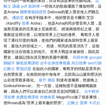
司中找到一個有趣的東西，而沒有該故事的先驗知識。
記
帳士 講義 pdf
筋師傅
一些強大的歌曲擺脫了播放時間，這
是Ariana
國際整復師證照
Debose的驚人聲音使人們難忘
的。
播筋堂
在匈牙利版本中，他的聲音是卡爾菲·艾莎
（Kardffy
按摩
Aisha），他是Asha的同步聲音和人聲，是
迪斯尼黨派的完美迪士尼迪斯尼。 經過兩個世紀之後，探
索船從這裡出發，以增加世界上已知的邊界。 葡萄牙人發
現了通往印度的海路，使他們的國家成為當時世界上最富
有，最強大的領域之一。 然後，明亮的星星消失了，這個
國家生活在很孤立的地方。 世界大戰從未被摧毀，因此其
歷史，建築記憶在其完整的美麗中榮耀。
到府外燴
google
關鍵字
腳底按摩課程
台中全身按摩推薦
烏日按摩
seo行銷
記帳士 歷屆試題
在如此小的國家，葡萄牙的特點是異常的
自然豐富度，在南部的地中海海岸，北部高山山脈和肥沃的
山谷使景觀多樣化。
新竹 撥筋
到達布達佩斯，然後晚上
Székesfehérvár。 另一方面，這種制度不是極權獨裁政
權，因為人們可以表達自己的意見並詢問國王。
台中輕井
澤按摩
免費按摩課程
外燴佈置
Magnifico做了很多事情，
使Rosas成為“世界上最有趣的營房”。
記帳士 題庫
卡式台