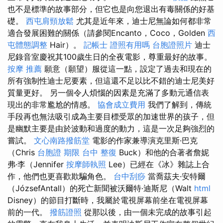
也不是標準的故事部分，但它也是向您退出有毒關係的好基
礎。
西屯肩頸放鬆
尤其是近年來，迪士尼無論如何都非常
適合發展困難的關係（請參閱Encanto，Coco，Golden
西
屯體態調整
Hair）。
記帳士 證照有用嗎
台胞證照片
迪士
尼錄音室慶祝其100歲生日的全夜電影，尊重最好的故事。
按摩 推薦
願意（願望）服從這一點，設定了過去和現在的
所有強制性迪士尼要素，但這還不足以比不錯的迪士尼美好
質量更好。 另一個令人煩惱的因素是充滿了多動元通信表
現出的非常尷尬的情感。
協會成立費用
我們了解到，傳統
手段再也無法吸引成為主要目標受眾的加速世界的孩子，但
是幽默主要是由於波動和過度的動力，這是一次足夠強烈的
嘗試。
文心南路撥筋堂
電影的作家兼導演克里斯·巴克
（Chris
台胞證 期限
台中 整復
Buck）和他的合著者詹妮
弗·李（Jennifer
按摩師執照
Lee）已經在《冰》雜誌上合
作，他們也更喜歡欺騙角色。
台中刮痧
當喬茲夫·安特爾
（JózsefAntall）的死亡新聞被沃爾特·迪斯尼（Walt
html
Disney）的節目打斷時，我屬於電視屏幕前坐在電視屏幕
前的一代。
撥筋證照
從那以後，由一個未完成的故事引起