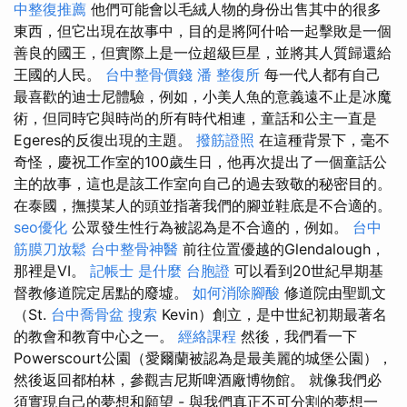
中整復推薦
他們可能會以毛絨人物的身份出售其中的很多
東西，但它出現在故事​​中，目的是將阿什哈一起擊敗是一個
善良的國王，但實際上是一位超級巨星，並​​將其人質歸還給
王國的人民。
台中整骨價錢
潘 整復所
每一代人都有自己
最喜歡的迪士尼體驗，例如，小美人魚的意義遠不止是冰魔
術，但同時它與時尚的所有時代相連，童話和公主一直是
Egeres的反復出現的主題。
撥筋證照
在這種背景下，毫不
奇怪，慶祝工作室的100歲生日，他再次提出了一個童話公
主的故事，這也是該工作室向自己的過去致敬的秘密目的。
在泰國，撫摸某人的頭並指著我們的腳並鞋底是不合適的。
seo優化
公眾發生性行為被認為是不合適的，例如。
台中
筋膜刀放鬆
台中整骨神醫
前往位置優越的Glendalough，
那裡是VI。
記帳士 是什麼
台胞證
可以看到20世紀早期基
督教修道院定居點的廢墟。
如何消除腳酸
修道院由聖凱文
（St.
台中喬骨盆
搜索
Kevin）創立，是中世紀初期最著名
的教會和教育中心之一。
經絡課程
然後，我們看一下
Powerscourt公園（愛爾蘭被認為是最美麗的城堡公園），
然後返回都柏林，參觀吉尼斯啤酒廠博物館。 就像我們必
須實現自己的夢想和願望 - 與我們真正不可分割的夢想一