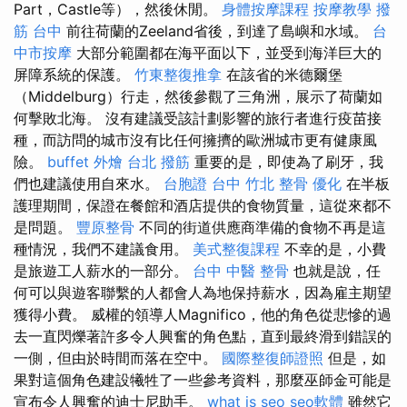
Part，Castle等），然後休閒。
身體按摩課程
按摩教學
撥
筋 台中
前往荷蘭的Zeeland省後，到達了島嶼和水域。
台
中市按摩
大部分範圍都在海平面以下，並受到海洋巨大的
屏障系統的保護。
竹東整復推拿
在該省的米德爾堡
（Middelburg）行走，然後參觀了三角洲，展示了荷蘭如
何擊敗北海。 沒有建議受該計劃影響的旅行者進行疫苗接
種，而訪問的城市沒有比任何擁擠的歐洲城市更有健康風
險。
buffet 外燴
台北 撥筋
重要的是，即使為了刷牙，我
們也建議使用自來水。
台胞證 台中
竹北 整骨
優化
在半板
護理期間，保證在餐館和酒店提供的食物質量，這從來都不
是問題。
豐原整骨
不同的街道供應商準備的食物不再是這
種情況，我們不建議食用。
美式整復課程
不幸的是，小費
是旅遊工人薪水的一部分。
台中 中醫 整骨
也就是說，任
何可以與遊客聯繫的人都會人為地保持薪水，因為雇主期望
獲得小費。 威權的領導人Magnifico，他的角色從悲慘的過
去一直閃爍著許多令人興奮的角色點，直到最終滑到錯誤的
一側，但由於時間而落在空中。
國際整復師證照
但是，如
果對這個角色建設犧牲了一些參考資料，那麼巫師金可能是
宣布令人興奮的迪士尼助手。
what is seo
seo軟體
雖然它