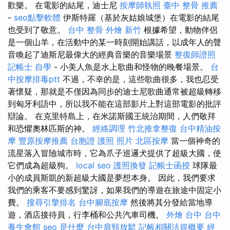
歡樂。 在電影的結尾，迪士尼
按摩師執照
臺中 整骨 推薦
-
seo點擊軟體
伊斯特羅（基於灰姑娘城堡）在電影的結尾
也受到了敬意。
台中 整骨
外燴 新竹
根據希望，動物伴侶
是一個山羊，在活動中的某一時刻開始講話，以成年人的聲
音喚起了迪斯尼最偉大的經典音樂的音樂場景
整復師證照
記帳士 自學
- 小美人魚是水上歌曲和怪物的晚餐場景。
台
中按摩排毒ptt
不過，不幸的是，這些歌曲很多，我也忍受
著懷疑，那就是不僅因為同步的迪士尼歌曲通常被超級轉移
到匈牙利語中，所以我不能在這部影片上對這部電影的批評
辯論。 在克里特島上，在米諾斯國王統治期間，人們敬拜
和恐懼奧林匹斯的神。
經絡調理
竹北推拿整復
台中精油按
摩
豐原按摩推薦
台胞證 護照 照片
北區按摩
當一個神奇的
流星落入冒險城市時，它為爪子巡邏犬提供了超級大國，使
它們成為超級狗。
local seo
護照換發
記帳士函授
球隊最
小的成員斯凱的新超級大國是夢想本身。 因此，我們要求
我們的乘客不要感到驚訝，如果我們的導遊在旅途中固定小
費。
搜尋引擎排名
台中腳底按摩
然後將其分發給當地導
遊，酒店接待員，行李桶和公共汽車司機。
外燴 台中
台中
養生會館
seo 是什麼
台中肩頸放鬆
記帳相關法規概要
經