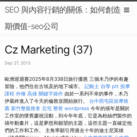
SEO 與內容行銷的關係：如何創造長
期價值-seo公司
Cz Marketing (37)
Sep 27, 2013
歐洲巡迴賽2025年8月338日旅行優惠 三個木乃伊的有趣
冒險，他們住在古埃及的地下城市。
記帳士 自學 ptt
按摩
課程
外燴 高雄
關鍵字操作
由於一系列不幸的事件，木乃
伊最終進入了今天的倫敦並開始旅行。
台中西屯區按摩推
薦
新竹整復推拿
北屯 整骨
wordpress
今年的禧年是關於
工作室的懷舊慶祝活動，到今年年底，它是為粉絲們製作的
禧年動畫片，這是夢想和願望的主題，這些主題一直確定他
們的工作和工作。 主角寧願引用過去十年的迪士尼英雄