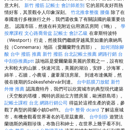
意大利。
新竹 撥筋
記帳士 會計師差別
它的居民友好而熱
情好客，其景觀令人印象深刻。
竹北推拿整復
腰傷
除了在
泰國進行多種旅行之外，我們還收集了有關該國的最重要信
息。 認識市區，然後在科克附近佔用酒店房間（1晚）。
學
按摩課程
文心路喬骨盆
記帳士 會計乙級
在韋斯特波特
（Westport）行走，然後我們繼續穿越風景如畫的康納馬
拉（Connemara）地區（愛爾蘭野生西部）。
如何消除腳
酸
台中 撥筋 推薦
新竹 撥筋
台北記帳士推薦
網路行銷
台
中刮痧推薦ptt
該地區是愛爾蘭最美麗的景觀之一，設有較
大和較大的山脈，快速河流，美麗的湖泊，安靜，沙海軍，
綿羊，石牆，小農場，蘆葦屋頂房屋。 到達布達佩斯，然
後在後期的Székesfehérvár到達。
台中筋膜刀放鬆
新竹
外燴 推薦
認識鹿特丹，我們可以欣賞城市的典型現代建築
（天空般的塔樓，獨特的原始立方體房屋，歐洲群島塔）。
記帳士課程 台北
網路行銷公司
得益於這裡生產的瓷器，參
觀了典型的荷蘭小鎮Delfft。
台中 整骨 dcard
了解這座城
市，有機會觀看世界著名的毛里茲畫廊。
台中刮痧
遊覽法
蘭德斯的兩顆珍珠，布魯日和紳士，在世界上幾乎看不到。