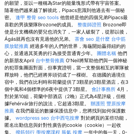
的願望，並以一種稱為Star的能量塊形式帶有宇宙答案。
隨著他們越來越了解彼此，Pipacs意識到他過去有一個秘
密。
逢甲 整骨
seo tools
他曾經是他的四個兄弟Pipacs最
喜歡的男孩樂隊Brozone的成員。
整復師證照
Brozone即
使是分支機構的嬰兒也消失了，一家人破裂了，從那以後，
Ágás就再也沒有見過他的兄弟。
茶會
seo 是什麼
台中筋
膜放鬆推薦
經過多年的人們的世界，海龜開始贏得紐約的
心，並通過其英勇的行為接受普通青少年。
團體名稱
他們
的新朋友April
台中整骨推薦
O'Neil將幫助他們與一個神秘
的犯罪集團面對面，但事實證明，當一支整個相互的軍隊被
釋放時，他們已經將斧頭切成了一棵樹。 在德國的過境住
宿中，我們在比利時和荷蘭提供了3顆星的3顆星酒店，在3
個中風和4個標準的6夜中提供了3顆星。
會計事務所
4月，
對於第10組，荷蘭中部酒店（2晚）正式為4星評級，但根
據Fehérvár旅行的說法，它超過3顆星。
辦護照
豐原按摩
推薦
在我們最近的數據保護信息中，您將找到如何保護數
據。
wordpress seo
台中西屯按摩
對於網頁的某些功能，
匿名出勤信息與針對性廣告的cookie（cookie）一起收
集。
撥筋領行
學按摩課程
脹氣 按摩
一年中的每一天，0-