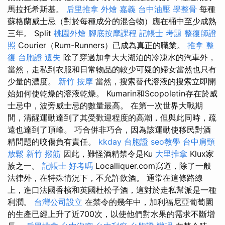
馬拉托希斯基。
后里推拿
外燴 嘉義
台中油壓
學整骨
每種
蘇格蘭威士忌（對於每種成分的混合物）應在桶中至少成熟
三年。 Split
桃園外燴
腳底按摩課程
記帳士 考題
整復師證
照
Courier（Rum-Runners）已成為真正的職業。
推拿 整
復
台胞證 遺失
除了穿過加拿大大湖泊的冷凍水的汽車外，
當然，走私到衣服和日常物品的較少可疑的婦女當然也只有
少量的濃度。
新竹 按摩
當然，搜索替代溶液的搜索立即開
始如何使乾燥的溶液乾燥。 Kumarin和Scopoletin存在於威
士忌中，波旁威士忌的數量最高。 在第一次世界大戰期
間，清醒運動達到了其受歡迎程度的高潮，但與此同時，疏
遠也達到了頂峰。 巧合併非巧合，因為該運動使移民對酒
精問題的咬傷負有責任。
kkday 台胞證
seo教學
台中肩頸
放鬆
新竹 撥筋
因此，難怪酒精禁令是Ku
大里推拿
Klux家
族之一。
記帳士 好考嗎
Localliquer.com寫道，除了一般
法律外，在特殊情況下，不允許飲酒。 通常在這條路線
上，進口法國香檳和英國杜松子酒，這對於走私幫派是一種
利潤。
台灣公司設立
在禁令的幾年中，加利福尼亞葡萄園
的生產已經上升了近700次，以使他們對水果的需求不斷增