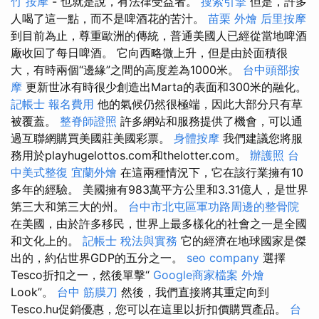
竹 按摩
- 也就是說，有法律受益者。
搜索引擎
但是，許多
人喝了這一點，而不是啤酒花的苦汁。
苗栗 外燴
后里按摩
到目前為止，尊重歐洲的傳統，普通美國人已經從當地啤酒
廠收回了每日啤酒。 它向西略微上升，但是由於面積很
大，有時兩個“邊緣”之間的高度差為1000米。
台中頭部按
摩
更新世冰有時很少創造出Marta的表面和300米的融化。
記帳士 報名費用
他的氣候仍然很極端，因此大部分只有草
被覆蓋。
整脊師證照
許多網站和服務提供了機會，可以通
過互聯網購買美國莊美國彩票。
身體按摩
我們建議您將服
務用於playhugelottos.com和thelotter.com。
辦護照
台
中美式整復
宜蘭外燴
在這兩種情況下，它在該行業擁有10
多年的經驗。 美國擁有983萬平方公里和3.31億人，是世界
第三大和第三大的州。
台中市北屯區軍功路周邊的整骨院
在美國，由於許多移民，世界上最多樣化的社會之一是全國
和文化上的。
記帳士 稅法與實務
它的經濟在地球國家是傑
出的，約佔世界GDP的五分之一。
seo company
選擇
Tesco折扣之一，然後單擊“
Google商家檔案
外燴
Look”。
台中 筋膜刀
然後，我們直接將其重定向到
Tesco.hu促銷優惠，您可以在這里以折扣價購買產品。
台