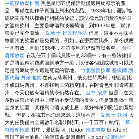
中筋膜放鬆推薦
黑色星期五促銷活動僅適用於顯示的產
品，即僅在動作子頁面上列出的產品。 1933年初，羅斯福
總統宣布對法律進行相關的放鬆，該法律允許消費不到4％
的酒精飲料，主要是啤酒和淡葡萄酒，到1933年底，聯邦
禁令已完全廢除。
記帳士 行政程序法
但是，這並不意味著
每個州的飲酒都是免費的，例如，在密西西比州，禁令供應
一直有效，直到1966年，在許多地方仍然有黑名單。
台中
肩頸放鬆
在現任五十個成員國中的33個中，有一些法律指
的是將酒精消費調節到地方一級，以便各個縣或城市可以決
定是否屬於禁令還是寬鬆的營地。
竹北整復按摩
整復師
護
照代辦
外燴推薦
在德克薩斯州，俄克拉荷馬州，密西西比
州或田納西州，不難找到非酒精空間，在阿肯色州和肯塔基
州，今天仍然有酒精禁令仍然存在。
台中 按摩
但是，在大
多數被禁止的州中，啤酒不受法律的覆蓋，但是誰想喝一塊
全身的紅酒，某種利口酒或威士忌，最好轉移到附近的寬鬆
縣。 但是，根據其他消息來源，這項不是 -
記帳士 執照
大
大的任務僅由全國數千名聯邦特工（一千五百）執行。
草
屯按摩推薦
其中，愛因斯坦（Izidor
推拿整復
Einstein）
實現了最大的良心的伊茲多·愛因斯坦（Izidor
按摩執照