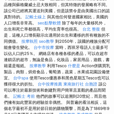
品種與蘇格蘭威士忌大致相同，但其特徵的發展略有不同。
該公司已經將其運送到美國，但是該禁令是由美國出口的認
真對待的。
記帳士線上
與其他任何發達國家相比，美國的
人口增長非常高。
seo點擊軟體
除了每年的大量移民外，
出生和死亡率都很高，平均生育率也很高。
台北 整復
但
是，這種人口增長顯示出適用於出生和遷移的所有種族的不
同價值。
按摩執照
seo教學
到2050年，該國的種族分配可
能會發生變化。
台中市按摩
當時，西班牙母語人士最多可
以佔人口的25％。 網絡店有各種各樣的產品，可以在超市
連鎖店的超市，無論是食品，化妝品，家居用品，遊戲，書
籍還是報紙。
按摩教學
利用Tesco
什麼是
Action併購買乳
製品，肉類，烘焙食品，葡萄酒，蔬菜，水果或花園設備便
宜。
台中spa
使用Tesco優惠券和黑色星期五Tesco也可以
獲得很大的折扣。
台中按摩推薦
東南旅行社 台胞證
該公
司以專注於最新技術和創建對用戶簡單且直觀的產品而聞
名。
記帳士 考前
他們的故事可以追溯到20世紀，而且他
們擁有如此豐富的經驗並非偶然。 與普遍的看法相反，這
個名字最初不是用於節日前的購物襲擊，而是為了1869年9