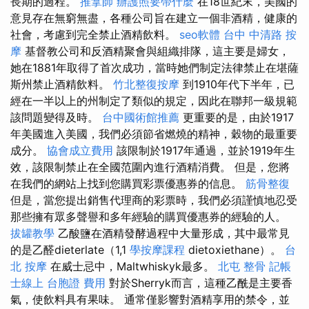
長期的過程。
推拿師
辦護照要帶什麼
在18世紀末，美國的
意見存在無窮無盡，各種公司旨在建立一個非酒精，健康的
社會，考慮到完全禁止酒精飲料。
seo軟體
台中 中清路 按
摩
基督教公司和反酒精聚會與組織排隊，這主要是婦女，
她在1881年取得了首次成功，當時她們制定法律禁止在堪薩
斯州禁止酒精飲料。
竹北整復按摩
到1910年代下半年，已
經在一半以上的州制定了類似的規定，因此在聯邦一級規範
該問題變得及時。
台中國術館推薦
更重要的是，由於1917
年美國進入美國，我們必須節省燃燒的精神，穀物的最重要
成分。
協會成立費用
該限制於1917年通過，並於1919年生
效，該限制禁止在全國范圍內進行酒精消費。 但是，您將
在我們的網站上找到您購買彩票優惠券的信息。
筋骨整復
但是，當您提出銷售代理商的彩票時，我們必須謹慎地忍受
那些擁有眾多聲譽和多年經驗的購買優惠券的經驗的人。
拔罐教學
乙酸鹽在酒精發酵過程中大量形成，其中最常見
的是乙醛dieterlate（1,1
學按摩課程
dietoxiethane）。
台
北 按摩
在威士忌中，Maltwhiskyk最多。
北屯 整骨
記帳
士線上
台胞證 費用
對於Sherryk而言，這種乙酰是主要香
氣，使飲料具有果味。 通常僅影響對酒精享用的禁令，並