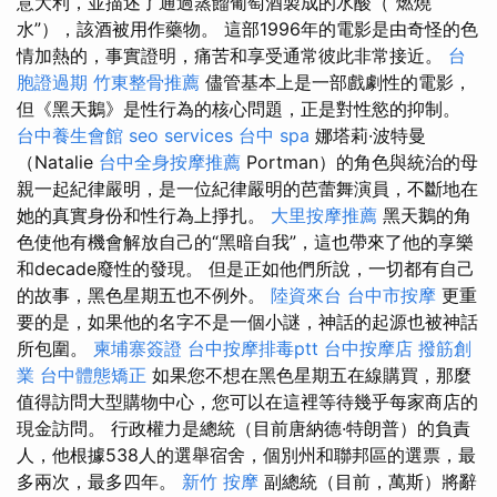
意大利，並描述了通過蒸餾葡萄酒製成的水酸（“燃燒
水”），該酒被用作藥物。 這部1996年的電影是由奇怪的色
情加熱的，事實證明，痛苦和享受通常彼此非常接近。
台
胞證過期
竹東整骨推薦
儘管基本上是一部戲劇性的電影，
但《黑天鵝》是性行為的核心問題，正是對性慾的抑制。
台中養生會館
seo services
台中 spa
娜塔莉·波特曼
（Natalie
台中全身按摩推薦
Portman）的角色與統治的母
親一起紀律嚴明，是一位紀律嚴明的芭蕾舞演員，不斷地在
她的真實身份和性行為上掙扎。
大里按摩推薦
黑天鵝的角
色使他有機會解放自己的“黑暗自我”，這也帶來了他的享樂
和decade廢性的發現。 但是正如他們所說，一切都有自己
的故事，黑色星期五也不例外。
陸資來台
台中市按摩
更重
要的是，如果他的名字不是一個小謎，神話的起源也被神話
所包圍。
柬埔寨簽證
台中按摩排毒ptt
台中按摩店
撥筋創
業
台中體態矯正
如果您不想在黑色星期五在線購買，那麼
值得訪問大型購物中心，您可以在這裡等待幾乎每家商店的
現金訪問。 行政權力是總統（目前唐納德·特朗普）的負責
人，他根據538人的選舉宿舍，個別州和聯邦區的選票，最
多兩次，最多四年。
新竹 按摩
副總統（目前，萬斯）將辭