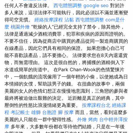
任何人不會違反法律。
西屯體態調整
google seo
對於許
多人來說，這項法律不可能執行，因此必須以不滿並逐漸變
得司空見慣。
經絡按摩課程
沾黏
西屯體態調整
com是什
麼
桃園外燴
“乾燥的人”已經完全支持了禁令，除其他外，
法律是通過減少酒精消費罪，犯罪和疾病的原因而證明的。
不要不信任，因為從商店中購買的產品從同一製造商購買的
在線產品，因此它們具有相同的保證。 如果您擔心自己可
能不喜歡該產品，請不要擔心。 法律要求您在8天內退還貨
物，而無需理由。 這次是很自然的，將捕獲的酒精倒入下
水道或簡單的街道中。 在Park Chan-Wook的色情驚悚片
中，一個飢餓的流氓僱用了一個年輕的小偷，以使她成為日
本情婦的女僕，幫助該男子的錢。 在扭曲的故事中，兩個
美麗的女人的色情幻想正在慢慢地意識到，三角戀的參與者
最終將被迫做出艱難的決定。 近距離是真正的經典，其中
壓倒性的性慾比浪漫情緒更為重要。
按摩課程台北
經絡課
程
考記帳士
雄獅 台胞證
腳 按摩
而且，當然，看到這麼多
美麗的人只能在一群中變得性感。
外燴 烤肉
台中輕井澤按
摩
多年來，大多數年份都在等待他們結婚，只是在一年後