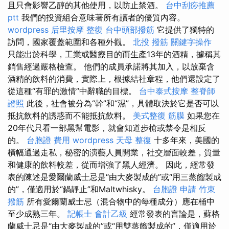
且只會影響乙醇的其他使用，以防止禁酒。
台中刮痧推薦
ptt
我們的投資組合意味著所有讀者的優質內容。
wordpress
后里按摩
整復
台中頭部撥筋
它提供了獨特的
訪問，國家覆蓋範圍和各種外觀。
北投 撥筋
關鍵字操作
只能出於科學，工業或醫療目的而生產13年的酒精，據稱其
銷售經過嚴格檢查。 他們的成員承諾將其加入，以放棄含
酒精的飲料的消費，實際上，根據結社章程，他們還設定了
從這種“有罪的激情”中辭職的目標。
台中泰式按摩
整脊師
證照
此後，社會被分為“幹”和“濕”，具體取決於它是否可以
抵抗飲料的誘惑而不能抵抗飲料。
美式整復 筋膜
如果您在
20年代只看一部黑幫電影，就會知道步槍或禁令是相反
的。
台胞證 費用
wordpress
天母 整復
十多年來，美國的
橫幅通過走私，秘密的演藝人員開業，社交層面較差，質量
和健康的飲料較差，從而增強了黑人經濟。 因此，經常發
表的陳述是愛爾蘭威士忌是“由大麥製成的”或“用三蒸餾製成
的”，僅適用於“鍋靜止”和Maltwhisky。
台胞證 申請
竹東
撥筋
所有愛爾蘭威士忌（混合物中的每種成分）應在桶中
至少成熟三年。
記帳士 會計乙級
經常發表的言論是，蘇格
蘭威士忌是“由大麥製成的”或“用雙蒸餾製成的”，僅適用於