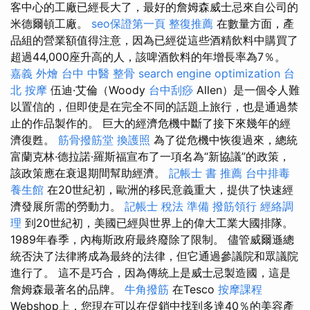
客中心的工廠已經長大了，最好的詹姆森威士忌來自公司的
米德爾頓工廠。
seo保證第一頁
整復推薦
在數量方面，產
品組的營業額值得注意，因為已經從這些酒精飲料中購買了
超過44,000座升高的人，該啤酒飲料的年增長率為7％。
嘉義 外燴
台中 中醫 整骨
search engine optimization
台
北 按摩
伍迪·艾倫（Woody
台中刮痧
Allen）是一個令人難
以置信的，但即使是在完全不同的話題上旅行，也是通過禁
止的作品製作的。 巨大的經濟危機中斷了接下來幾年的經
濟復甦。
筋骨撥筋堂
換護照
為了從危機中恢復過來，總統
富蘭克林·德拉諾·羅斯福宣布了一項名為“新協議”的政策，
該政策應在衰退期間幫助經濟。
記帳士 書 推薦
台中排毒
養生館
在20世紀初，歐洲的移民意義重大，提供了快速經
濟發展所需的勞動力。
記帳士 稅法 準備
撥筋領行
經絡調
理
到20世紀初，美國已經與世界上的偉大工業大國排隊。
1989年春季，內梅斯政府最終廢除了限制。 儘管威爾遜總
統否決了法律將成為最終的法律，但它通過參議院和眾議院
進行了。 這不是巧合，因為傳統上是威士忌製造國，這是
詹姆森最著名的品牌。
牛角撥筋
在Tesco
按摩課程
Webshop上，您現在可以在促銷中找到多達40％的美容產