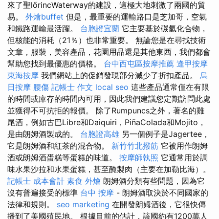
來了聖lőrincWaterway的建設，這極大地刺激了兩國的貿
易。
外燴buffet
但是，最重要的運輸路口是芝加哥，空氣
和鐵路運輸最活躍。
台胞證宜蘭
它主要基於碳氫化合物，
但核能的消耗（21％）也非常重要。 無論您是在尋找技術
文章，服裝，美容產品，花園用品還是其他東西，我們都會
幫助您找到最優惠的價格。
台中西屯區按摩推薦
逢甲按摩
東海按摩
我們網站上的促銷發現部分減少了折扣產品。
烏
日按摩
腰傷
記帳士 作文
local seo
這些產品通常僅在有限
的時間或庫存的時間內可用，因此我們建議您定期訪問此處
並獲得不可抗拒的報價。 除了Rumpuncs之外，著名的雞
尾酒，例如古巴Libre和Daiquiri，PiñaColada和Mojito，
是由朗姆酒製成的。
台胞證高雄
另一個例子是Jagertee，
它是朗姆酒和紅茶的混合物。
新竹竹北撥筋
它被用作朗姆
酒或朗姆酒蛋糕等蛋糕的味道。
按摩師執照
它通常用於調
味水果沙拉和水果蛋糕，甚至醃製肉（主要在加勒比海）。
記帳士 成本會計
素食 外燴
朗姆酒分類有些問題，因為它
沒有普遍接受的標準
台中 按摩
- 朗姆酒取決於不同國家的
法律和規則。
seo marketing
在開發朗姆酒後，它很快傳
播到了美國殖民地。 根據目前的估計，該國約有1200萬人