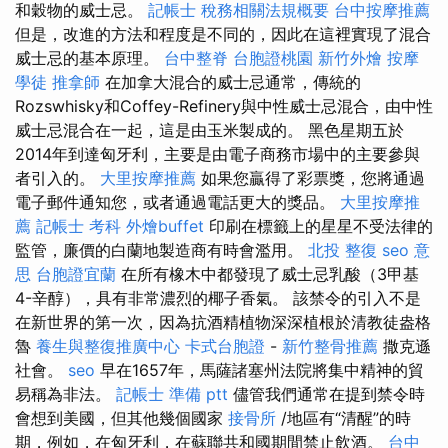
和穀物的威士忌。
記帳士 稅務相關法規概要
台中按摩推薦
但是，改進的方法和程度是不同的，因此在這裡實現了混合
威士忌的基本原理。
台中整脊
台胞證桃園
新竹外燴
按摩
學徒
推拿師
在加拿大混合的威士忌通常，傳統的
Rozswhisky和Coffey-Refinery與中性威士忌混合，由中性
威士忌混合在一起，這是由玉米製成的。 黑色星期五於
2014年到達匈牙利，主要是由電子商務市場中的主要參與
者引入的。
大里按摩推薦
如果您贏得了彩票獎，您將通過
電子郵件通知您，或者通過電話更大的獎品。
大里按摩推
薦
記帳士 考科
外燴buffet
印刷在標籤上的星星不受法律的
監管，廉價的白蘭地製造商有時會濫用。
北投 整復
seo 意
思
台胞證宜蘭
在所有橡木中都發現了威士忌乳酸（3甲基
4-辛醇），具有非常濃烈的椰子香氣。 該禁令的引入不是
在新世界的第一次，因為抗酒精植物深深植根於清教徒盎格
魯
養生與整復推廣中心
卡式台胞證
-
新竹整骨推薦
撒克遜
社會。
seo
早在1657年，馬薩諸塞州法院將集中精神的貿
易稱為非法。
記帳士 準備 ptt
儘管我們通常在提到禁令時
會想到美國，但其他幾個國家
接骨所
/地區有“清醒”的時
期，例如，在匈牙利，在蘇聯共和國期間禁止飲酒。
台中