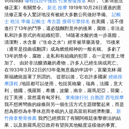
Volstead
哪裡找台中撥筋
竹東整復推拿
Act，《第18憲法
修正案》有關禁令。
新北 按摩
1919年10月28日通過的憲
法修正案令人驚訝地沒有被絕大多數公民做好準備。
記帳
士 稅法 準備
記帳士 考古題
搜尋引擎排名
在美國，這不僅
進行了13年的鬥爭，還必鬚麵對意外的後果，腐敗，非法走
私和許多形式的有組織犯罪。 14隨著水酸的進一步蒸餾，
清潔劑，水含量（“生命之水”）經常被草藥蒸發。 15後來
（通常是扭曲或翻譯）成為燃燒精神的一般名稱。 多虧了
13年的禁令，腐敗，走私和有組織的犯罪，在一定程度上增
加了。 由於非法釀酒廠的產物，許多人已經生病或死亡。
在1933年3月22日的13年毫無意義的申請中，富蘭克林·羅
斯福總統簽署了所謂的。 從那以後，它在許多國家
經絡按
摩課程
/地區都可以使用，包括英格蘭，瑞典，法國，意大
利，德國，俄羅斯，希臘，波蘭，南非，羅馬尼亞，荷蘭，
拉丁美洲，當然還有匈牙利。
東南旅行社 台胞證
西屯按摩
我不想將彎曲的線條與另一個生活方式主題聯繫起來，而是
想為那些為冬季休息而冬眠的人提高當前和經濟劑量。
新
竹推拿整骨推薦
我們已經撰寫了有關阿根廷衝擊療法的結
果，以及新羅馬尼亞政府有望與其他幅度這樣做的事實。