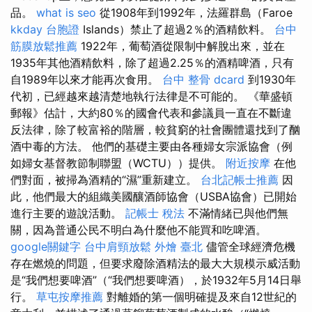
品。
what is seo
從1908年到1992年，法羅群島（Faroe
kkday 台胞證
Islands）禁止了超過2％的酒精飲料。
台中
筋膜放鬆推薦
1922年，葡萄酒從限制中解脫出來，並在
1935年其他酒精飲料，除了超過2.25％的酒精啤酒，只有
自1989年以來才能再次食用。
台中 整骨 dcard
到1930年
代初，已經越來越清楚地執行法律是不可能的。 《華盛頓
郵報》估計，大約80％的國會代表和參議員一直在不斷違
反法律，除了較富裕的階層，較貧窮的社會團體還找到了酗
酒中毒的方法。 他們的基礎主要由各種婦女宗派協會（例
如婦女基督教節制聯盟（WCTU））提供。
附近按摩
在他
們對面，被掃為酒精的“濕”重新建立。
台北記帳士推薦
因
此，他們最大的組織美國釀酒師協會（USBA協會）已開始
進行主要的遊說活動。
記帳士 稅法
不滿情緒已與他們無
關，因為普通公民不明白為什麼他不能買和吃啤酒。
google關鍵字
台中肩頸放鬆
外燴 臺北
儘管全球經濟危機
存在燃燒的問題，但要求廢除酒精法的最大大規模示威活動
是“我們想要啤酒”（“我們想要啤酒），於1932年5月14日舉
行。
草屯按摩推薦
對離婚的第一個明確提及來自12世紀的