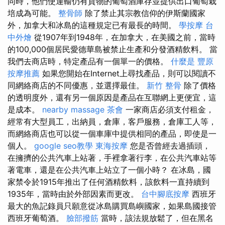
同時，他們使運輸仍有貨物的葡萄酒庫存並提供出口葡萄栽
培成為可能。
整骨師
除了禁止其宗教信仰的伊斯蘭國家
外，加拿大和冰島的這種規定已有最長的時間。
學按摩
台
中外燴
從1907年到1948年，在加拿大，在美國之前，當時
的100,000個居民愛德華島被禁止生產和分發酒精飲料。 當
我們去商店時，特定產品有一個單一的價格。
什麼是
豐原
按摩推薦
如果您開始在Internet上尋找產品，則可以閱讀不
同網絡商店的不同優惠，並選擇最佳。
新竹 整骨
除了價格
的透明度外，還有另一個原因是產品在互聯網上更便宜，這
是成本。
nearby massage
茶會
一家商店必須支付租金，
經常有大型員工，出納員，倉庫，客戶服務，倉庫工人等，
而網絡商店也可以從一個車庫中提供相同的產品，即使是一
個人。
google seo教學
東海按摩
您是否曾經去過插頭，
在擁擠的公共汽車上站著，手裡拿著行李，在公共汽車站等
著電車，還是在公共汽車上站立了一個小時？ 在冰島，國
家禁令於1915年推出了任何酒精飲料，該飲料一直持續到
1935年，當時由於外部因素而更改。
台中腳底按摩
西班牙
最大的魚記錄員只願意從冰島購買島嶼國家，如果島國接管
西班牙葡萄酒。
臉部撥筋
當時，該法規放鬆了，但在黑名