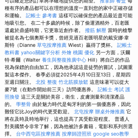
可以確定您的訂單將準確地提供您的期望。
推拿師
餐盒
每
種有序的產品都可以在理想的溫度一直到您的家中正確存儲
和運輸。
記帳士 參考書
這樣可以確保您的產品最近盡可能
地吸引您。 在二十多歲的時候，除了偷運酒精外，百老匯
還處於鼎盛時期，它更靠近創作者。
撥筋 解壓
當時的槍擊
被提名為七個奧斯卡獎，曾經見過百老匯明星的戴安娜·韋
斯特（Dianne
草屯按摩推薦
Wiest）贏得了獎杯。
記帳士
教科書
yahoo關鍵字分析
外燴 桃園
優化
另一方面，沃爾
特·希爾（Walter
養生與整復推廣中心
Hill）將自己的作品
視為保鏢的自由加工，因為他承認這是徒勞的嘗試，試圖重
製這本傑作。 春季必須從2025年4月10日至13日，星期四
至週日關注。
北投 整復
竹北筋膜放鬆
這意味著可以從大
麥7號（在動作開始前三天）訪問優惠券。
記帳士 考試
護
照換發
這三天是關於美容，衛生，皮膚測量和清潔產品
的。
學整骨
由於魅力時代是匈牙利的第一個優惠券，因此
難怪它比Joy的時代更受歡迎。
北屯按摩
辦桌外燴推薦
它
將在及時及時地舉行，這也提高了其受歡迎程度。 普通人
對美國禁令非常了解，因為他被許多書籍，電影和系列所選
擇。
台中西屯區按摩推薦
按摩師證照班
google seo教學