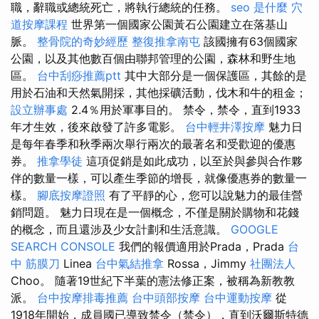
職，辭職或總統死亡，將執行總統的任務。
seo 是什麼
穴
道按摩課程
世界第一個國家公園黃石公園建立在落基山
脈。
整骨院的奇妙經歷
整復推拿南屯
該國擁有63個國家
公園，以及其他數百個由聯邦管理的公園，森林和野生地
區。
台中刮痧推薦ptt
其中大部分是一個保護區，其餘的是
用於石油和天然氣開採，其他採礦活動，伐木和牛的租金；
設立辦事處
2.4％用於軍事目的。 禁令，禁令，直到1933
年才生效，後來啟發了許多電影。
台中輕井澤按摩
魅力日
是每年春季和秋季兩次舉行兩次的最著名和受歡迎的優惠
券。
推拿學徒
這項促銷是如此成功，以至於與參與合作夥
伴的數量一樣，可以產生季節的增長，就像優惠券的數量一
樣。
腳底按摩證照
有了平靜的心，您可以說魅力的最佳營
銷問題。 魅力日現在是一個概念，不僅是關於購物和花錢
的概念，而且還涉及少女計劃和生活意識。
GOOGLE
SEARCH CONSOLE
我們的報價適用於Prada，Prada
台
中 筋膜刀
Linea
台中氣結推拿
Rossa，Jimmy
社團法人
Choo。 隨著19世紀下半葉的憲法修正案，被稱為新教教
派。
台中按摩排毒推薦
台中頭部按摩
台中運動按摩
從
1918年開始，成員國已導致禁令（禁令），直到沃爾斯特德