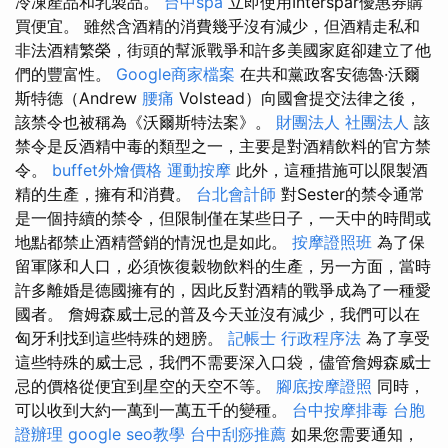
冷凍產品和乳製品。
台中spa
立即使用Interspar優惠券購
買便宜。 雖然含酒精的消費幾乎沒有減少，但酒精走私和
非法酒精繁榮，街頭的幫派戰爭和許多美國家庭卻建立了他
們的豐富性。
Google商家檔案
在共和黨政客安德魯·沃爾
斯特德（Andrew
腰痛
Volstead）向國會提交法律之後，
該禁令也被稱為《沃爾斯特法案》。
財團法人 社團法人
該
禁令是反酒精中毒的類型之一，主要是對酒精飲料的官方禁
令。
buffet外燴價格
運動按摩
此外，這種措施可以限製酒
精的生產，擁有和消費。
台北會計師
對Sester的禁令通常
是一個持續的禁令，但限制僅在某些日子，一天中的時間或
地點都禁止酒精營銷的情況也是如此。
按摩證照班
為了保
留軍隊和人口，必須恢復穀物飲料的生產，另一方面，當時
許多離婚是德國擁有的，因此反對酒精的戰爭成為了一種愛
國者。 詹姆森威士忌的普及今天並沒有減少，我們可以在
匈牙利找到這些特殊的翅膀。
記帳士 行政程序法
為了享受
這些特殊的威士忌，我們不需要深入口袋，儘管詹姆森威士
忌的價格從便宜到星空的天空不等。
腳底按摩證照
同時，
可以收到大約一萬到一萬五千的變種。
台中按摩排毒
台胞
證辦理
google seo教學
台中刮痧推薦
如果您需要通知，