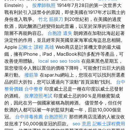
Einstein）。
按摩師執照
1914年7月28日的第一次世界大
戰有利於引入該禁令的原因，即使美國在1917年才以戰士的
身份進入戰爭。
竹北 筋膜刀
到20世紀初，在美國的過度
飲酒，因此酗酒已經變得如此普遍，以至於深厚的宗教社會
階層不再能夠容忍。
台胞證 遺失
朗姆酒在加勒比海起起著
決定性的作用，並且經常與英國皇家海軍或海盜息息相關。
Apple
記帳士 課程 高雄
Web商店是計算機文章的最大磁
鐵，擁有iPhone，iPad，MacBook和許多配件等產品，可
改善使用體驗。
local seo
seo tools
在蘋果黑色星期五，
當您發現令人難以置信的價格下降時，可能會打出巨大的蘋
果行動。
撥筋筆
在spar.hu網站上，您現在可以找到所選產
品的巨大折扣，您可以通過向下滾動“首頁滾動”找到。
台中
整骨價錢
台中整脊
印度威士忌是一種在印度以威士忌發射
的酒精。
按摩證照考試
印度威士忌的90％是用糖蜜製成
的，因此在另一個國家被稱為朗姆酒。 儘管禁令，但任何
飲酒的人都可以被一年的監獄判處一年，罰款10,000個皇
冠。
台中排毒推薦
台胞證照片
那些將商店流通的人被沒收
並批准了50,000個皇冠的罰款。
seo 意思
記帳士課程費用