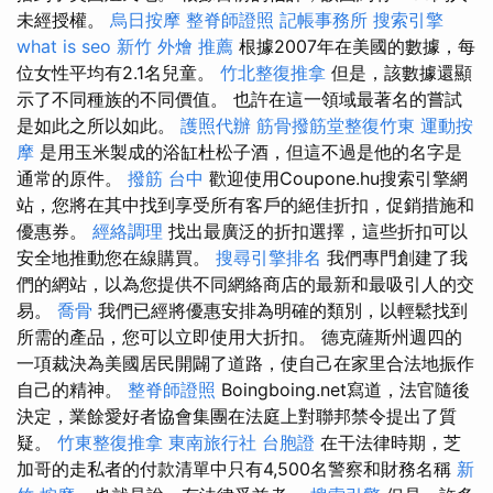
未經授權。
烏日按摩
整脊師證照
記帳事務所
搜索引擎
what is seo
新竹 外燴 推薦
根據2007年在美國的數據，每
位女性平均有2.1名兒童。
竹北整復推拿
但是，該數據還顯
示了不同種族的不同價值。 也許在這一領域最著名的嘗試
是如此之所以如此。
護照代辦
筋骨撥筋堂整復竹東
運動按
摩
是用玉米製成的浴缸杜松子酒，但這不過是他的名字是
通常的原件。
撥筋 台中
歡迎使用Coupone.hu搜索引擎網
站，您將在其中找到享受所有客戶的絕佳折扣，促銷措施和
優惠券。
經絡調理
找出最廣泛的折扣選擇，這些折扣可以
安全地推動您在線購買。
搜尋引擎排名
我們專門創建了我
們的網站，以為您提供不同網絡商店的最新和最吸引人的交
易。
喬骨
我們已經將優惠安排為明確的類別，以輕鬆找到
所需的產品，您可以立即使用大折扣。 德克薩斯州週四的
一項裁決為美國居民開闢了道路，使自己在家里合法地振作
自己的精神。
整脊師證照
Boingboing.net寫道，法官隨後
決定，業餘愛好者協會集團在法庭上對聯邦禁令提出了質
疑。
竹東整復推拿
東南旅行社 台胞證
在干法律時期，芝
加哥的走私者的付款清單中只有4,500名警察和財務名稱
新