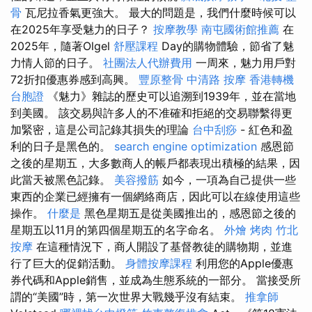
骨
瓦尼拉香氣更強大。 最大的問題是，我們什麼時候可以
在2025年享受魅力的日子？
按摩教學
南屯國術館推薦
在
2025年，隨著Olgel
舒壓課程
Day的購物體驗，節省了魅
力情人節的日子。
社團法人代辦費用
一周來，魅力用戶對
72折扣優惠券感到高興。
豐原整骨
中清路 按摩
香港轉機
台胞證
《魅力》雜誌的歷史可以追溯到1939年，並在當地
到美國。 該交易與許多人的不准確和拒絕的交易聯繫得更
加緊密，這是公司記錄其損失的理論
台中刮痧
- 紅色和盈
利的日子是黑色的。
search engine optimization
感恩節
之後的星期五，大多數商人的帳戶都表現出積極的結果，因
此當天被黑色記錄。
美容撥筋
如今，一項為自己提供一些
東西的企業已經擁有一個網絡商店，因此可以在線使用這些
操作。
什麼是
黑色星期五是從美國推出的，感恩節之後的
星期五以11月的第四個星期五的名字命名。
外燴 烤肉
竹北
按摩
在這種情況下，商人開設了基督教徒的購物期，並進
行了巨大的促銷活動。
身體按摩課程
利用您的Apple優惠
券代碼和Apple銷售，並成為生態系統的一部分。 當接受所
謂的“美國”時，第一次世界大戰幾乎沒有結束。
推拿師