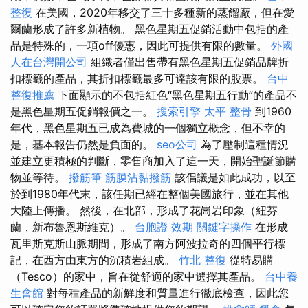
整復
在美國，2020年移交了三十多種新的蒸餾廠，但在愛
爾蘭形成了許多新植物。 黑色星期五促銷活動中包括的產
品是特殊的，一項off優惠，因此可提供有限的數量。
外國
人在台灣開公司
組織者僅出售帶有黑色星期五促銷品牌折
扣標籤的產品，其折扣標籤最多可達該有限的股票。
台中
整復推薦
下面顯示的不包括紅色“黑色星期五行動”的產品不
是黑色星期五促銷報價之一。
搜索引擎
太平 整骨
到1960
年代，黑色星期五已成為費城的一個獨立概念，但不幸的
是，基本報告仍然是負面的。
seo公司
為了壓制這種情況
並建立更積極的判斷，零售商加入了這一天，開始聖誕節購
物並等待。
撥筋筆
筋膜沾黏撥筋
該倡議是如此成功，以至
於到1980年代末，該任期已經在整個美國旅行，並在其他
大陸上傳播。 然後，在北部，形成了花崗岩印象（紐芬
蘭，新布魯恩斯維克）。
台胞證 效期
關鍵字操作
在形成
瓦里斯克斯山脈期間，形成了南方阿波拉奇的四個平行標
記，在西方由東方的沉積岩組成。
竹北 整復
從特易購
（Tesco）的家中，旨在從舒適的家中選擇其產品。
台中養
生會館
對每種產品的新鮮度和質量進行徹底檢查，因此您