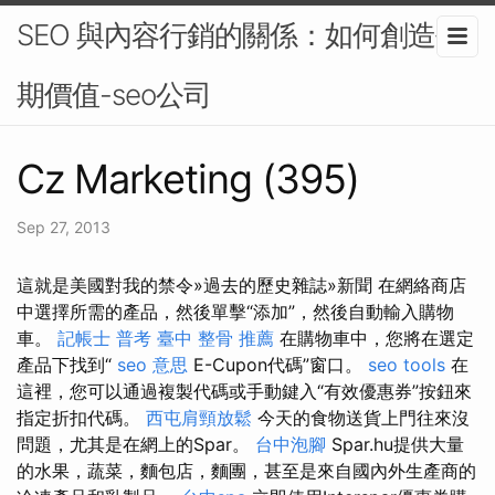
SEO 與內容行銷的關係：如何創造長
期價值-seo公司
Cz Marketing (395)
Sep 27, 2013
這就是美國對我的禁令»過去的歷史雜誌»新聞 在網絡商店
中選擇所需的產品，然後單擊“添加”，然後自動輸入購物
車。
記帳士 普考
臺中 整骨 推薦
在購物車中，您將在選定
產品下找到“
seo 意思
E-Cupon代碼”窗口。
seo tools
在
這裡，您可以通過複製代碼或手動鍵入“有效優惠券”按鈕來
指定折扣代碼。
西屯肩頸放鬆
今天的食物送貨上門往來沒
問題，尤其是在網上的Spar。
台中泡腳
Spar.hu提供大量
的水果，蔬菜，麵包店，麵團，甚至是來自國內外生產商的