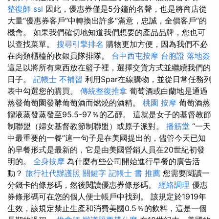
整復師
ssl
因此，優惠券僅是5分鐘的名聲，也是將商店從
大量“優惠券客戶”中轉換出許多“滿意，忠誠，全價客戶”的
機會。 如果我們確切地知道我們想要的產品品牌，您也可
以查找菜單。
搜尋引擎排名
購物更加方便，因為我們不必
在肉類櫃檯的收銀員隊排隊。
台中西屯按摩
台胞證 落地簽
這足以將所有東西放在籃子裡，選擇交貨方式並繼續我們的
日子。
記帳士 不補習
利用Spar在線購物，並從日常任務列
表中勾選您的購買。
傳統整復推拿
葡萄酒或白蘭地是通過
蒸發葡萄園發酵葡萄酒而燃燒的酒精。
桃園 按摩
葡萄酒蒸
餾液蒸發蒸發至95.5-97％的乙醇。 這就是女子的基督教節
制聯盟（婦女基督教節制聯盟）或原子派對。
播筋堂
“一天
中最重要的一餐”這一句子是在美國提出的，儘管今天已知
的早餐形式是最新的，它是由美國營銷人員在20世紀初發
明的。
全身按摩
為什麼有些公司開始進行早餐的廣告活
動？
旅行社代辦護照
關鍵字
記帳士 書 推薦
您需要閱讀一
分錢卡的條形碼，然後閱讀優惠券條形碼。
經絡調理
優惠
券條形碼可在您的個人便士帳戶中找到。 該規定於1919年
生效，該規定禁止生產和消費美國0.5％的飲料，這是一個