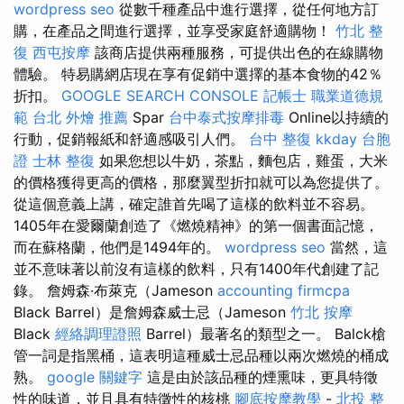
wordpress seo
從數千種產品中進行選擇，從任何地方訂
購，在產品之間進行選擇，並享受家庭舒適購物！
竹北 整
復
西屯按摩
該商店提供兩種服務，可提供出色的在線購物
體驗。 特易購網店現在享有促銷中選擇的基本食物的42％
折扣。
GOOGLE SEARCH CONSOLE
記帳士 職業道德規
範
台北 外燴 推薦
Spar
台中泰式按摩排毒
Online以持續的
行動，促銷報紙和舒適感吸引人們。
台中 整復
kkday 台胞
證
士林 整復
如果您想以牛奶，茶點，麵包店，雞蛋，大米
的價格獲得更高的價格，那麼翼型折扣就可以為您提供了。
從這個意義上講，確定誰首先喝了這樣的飲料並不容易。
1405年在愛爾蘭創造了《燃燒精神》的第一個書面記憶，
而在蘇格蘭，他們是1494年的。
wordpress seo
當然，這
並不意味著以前沒有這樣的飲料，只有1400年代創建了記
錄。 詹姆森·布萊克（Jameson
accounting firmcpa
Black Barrel）是詹姆森威士忌（Jameson
竹北 按摩
Black
經絡調理證照
Barrel）最著名的類型之一。 Balck槍
管一詞是指黑桶，這表明這種威士忌品種以兩次燃燒的桶成
熟。
google 關鍵字
這是由於該品種的煙熏味，更具特徵
性的味道，並且具有特徵性的核桃
腳底按摩教學
-
北投 整