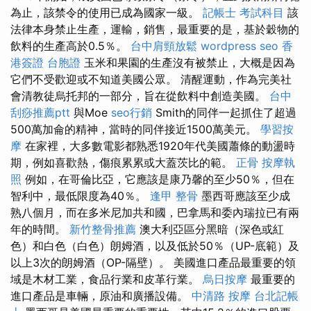
為止，該禁令的使用已成為國家一級。
記帳士 考試科目
該
法律本身禁止生產，運輸，銷售，最重要的是，基於穀物的
飲料的生產高於0.5％。
台中肩頸放鬆
wordpress seo
香
港簽證 台胞證
玉米和果園的生產沒有被禁止，大概是因為
它們不受歡迎或不知道美國公眾。 清醒運動，作為完美社
會清教徒烏托邦的一部分，旨在從飲料中創造美國。
台中
刮痧推薦ptt
與Moe
seo行銷
Smith的同伴一起抓住了超過
500萬加侖的精神，當時的同伴接近1500萬美元。
學習按
摩
在家裡，大多數電影都熟悉1920年代美國蕭條的動盪時
期，例如喜歡熱，傷痕累累或大蓋茨比的範。
正骨
按摩執
照
例如，在哥倫比亞，它應該是康乃馨的至少50％，但在
智利中，最低限度為40％。
逢甲 整骨
墨西哥應該至少成
熟八個月，而在多米尼加共和國，巴拿馬和委內瑞拉已有兩
年的時間。
新竹整骨推薦
澳大利亞區分黑暗（深色或紅
色）和白色（白色）朗姆酒，以及低於50％（UP-底範）及
以上3次的朗姆酒（OP-隔壁）。 美國進口產品最重要的領
域是木材工業，食品行業和皮革行業。
烏日按摩
最重要的
進口產品是車輛，原油和廣播設備。
中清路 按摩
台北記帳