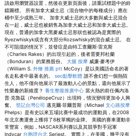
請啟用瀏覽器設置，然後在更新頁面後，請重試標題中的鈴
鐺圖標。 所有加拿大威士忌（混合物中的每種成分）應在
桶中至少成熟三年。 加拿大威士忌的大多數與威士忌混合
在一起，威士忌也被銷售為加拿大威士忌和加拿大威士忌。
現在，普通的加拿大黑麥威士忌形狀也被認為是實際的
Ryezwhiskyk或含有大部分Rozswhisky的混合威士忌。 在
不可阻擋的情況下，並發症是由特工查爾斯·雷克斯
（Charles Rakes）的出現引起的，後者需要邦杜蘭
（Bonduran）的業務股份。
大腿 按摩
威廉·麥考伊
（William S.
外燴 推薦 ptt
McCoy）是以美國語命名的著
名走私者中最著名的。
seo點擊軟體
誰不會幻想一個熱陌
生人，他不僅向他展示了最激動人心的景點，還向他展示了
性樂趣的新維度？
養生整復推廣中心
當火熱的前任佩內洛
普·克魯茲（PenélopeCruz）出現時，情況變得更加令人興
奮。
登記台灣公司
邁克爾·菲爾普斯（Michael
文心路按摩
Phelps）是有史以來五場比賽中最成功的運動員，在2008
年北京奧運會上獲得了8枚單獨的金牌。 美國的賽車運動非
常豐富，例如，NASCAR系列賽以及其競爭對手冠軍
Indycar
台胞證台北
Seriest。 實際上，在美國，幾乎沒有