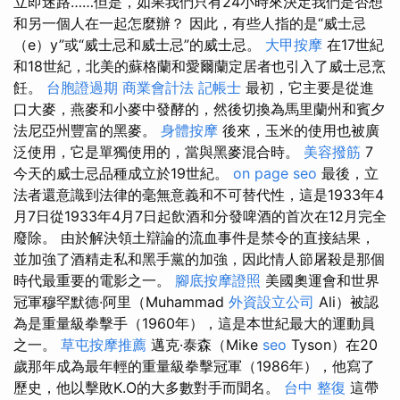
立即迷路……但是，如果我們只有24小時來決定我們是否想
和另一個人在一起怎麼辦？ 因此，有些人指的是“威士忌
（e）y”或“威士忌和威士忌”的威士忌。
大甲按摩
在17世紀
和18世紀，北美的蘇格蘭和愛爾蘭定居者也引入了威士忌烹
飪。
台胞證過期
商業會計法 記帳士
最初，它主要是從進
口大麥，燕麥和小麥中發酵的，然後切換為馬里蘭州和賓夕
法尼亞州豐富的黑麥。
身體按摩
後來，玉米的使用也被廣
泛使用，它是單獨使用的，當與黑麥混合時。
美容撥筋
7
今天的威士忌品種成立於19世紀。
on page seo
最後，立
法者還意識到法律的毫無意義和不可替代性，這是1933年4
月7日從1933年4月7日起飲酒和分發啤酒的首次在12月完全
廢除。 由於解決領土辯論的流血事件是禁令的直接結果，
並加強了酒精走私和黑手黨的加強，因此情人節屠殺是那個
時代最重要的電影之一。
腳底按摩證照
美國奧運會和世界
冠軍穆罕默德·阿里（Muhammad
外資設立公司
Ali）被認
為是重量級拳擊手（1960年），這是本世紀最大的運動員
之一。
草屯按摩推薦
邁克·泰森（Mike
seo
Tyson）在20
歲那年成為最年輕的重量級拳擊冠軍（1986年），他寫了
歷史，他以擊敗K.O的大多數對手而聞名。
台中 整復
這帶