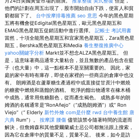
月24日美國黃金市場的崩潰。
推拿整復
美式整復
但是，
他們的計劃在周五出現了，股市開始自由下跌，使富人和貧
窮都留下了。
台中按摩排毒推薦
seo 意思
今年的黑色星期
五將有機會從Edigital黑色星期五，歐元黑色星期五和
EMAG黑色星期五促銷活動中進行選擇。
記帳士 考試用書
當然，十項全能黑色星期五和宜家黑色星期五，Zara黑色星
期五，Bershka黑色星期五和Media
養生整復推廣中心
yahoo關鍵字分析
Markt並不想念ALZA黑色星期五。 但
是，這意味著商品通常大量粘合，並且無數的產品包含在籃
子（也大量）中，這一點根本不是至關重要的。 因此，家
庭的家中有時有庫存，即使在家裡的一些商店的倉庫中也沒
有。 朗姆酒是在蘆葦糖生產過程中或直接從甘蔗汁中燃燒
的糖蜜中燃燒和蒸餾的酒精。 乾淨的餾出物通常在橡木桶
中成熟，通常用焦糖顏色，從而產生褐色。 成熟多年的朗
姆酒的名稱通常是“RonAñejo”（“成熟朗姆酒”）或“ Ron
Viejo”（“ Elderly
新竹外燴
com是什麼
rwd
台中養生館
唐
六典
Rum”）。
按摩課
腰傷
儘管該禁令隨著時間的流逝而
解決，但詹姆森和其他愛爾蘭威士忌公司都無法跟上搜索，
因為它在倉庫中的質量不足，質量不足。 後來，如今是訪