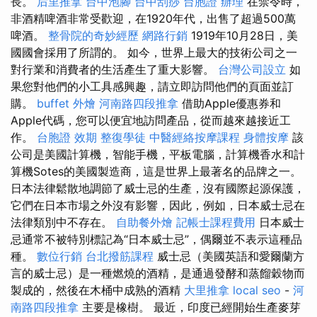
長。
后里推拿
台中泡腳
台中刮痧
台胞證 辦理
在禁令時，
非酒精啤酒非常受歡迎，在1920年代，出售了超過500萬
啤酒。
整骨院的奇妙經歷
網路行銷
1919年10月28日，美
國國會採用了所謂的。 如今，世界上最大的技術公司之一
對行業和消費者的生活產生了重大影響。
台灣公司設立
如
果您對他們的小工具感興趣，請立即訪問他們的頁面並訂
購。
buffet 外燴
河南路四段推拿
借助Apple優惠券和
Apple代碼，您可以便宜地訪問產品，從而越來越接近工
作。
台胞證 效期
整復學徒
中醫經絡按摩課程
身體按摩
該
公司是美國計算機，智能手機，平板電腦，計算機香水和計
算機Sotes的美國製造商，這是世界上最著名的品牌之一。
日本法律鬆散地調節了威士忌的生產，沒有國際起源保護，
它們在日本市場之外沒有影響，因此，例如，日本威士忌在
法律類別中不存在。
自助餐外燴
記帳士課程費用
日本威士
忌通常不被特別標記為“日本威士忌”，偶爾並不表示這種品
種。
數位行銷
台北撥筋課程
威士忌（美國英語和愛爾蘭方
言的威士忌）是一種燃燒的酒精，是通過發酵和蒸餾穀物而
製成的，然後在木桶中成熟的酒精
大里推拿
local seo
-
河
南路四段推拿
主要是橡樹。 最近，印度已經開始生產麥芽