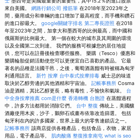
士
墨西哥是美國最重要的重要性，其中15.2％的進口股票
來自美國。
網路行銷公司
撥筋筆
在2018年至2023年之
間，藥用成分和車輛的進口增加了最高程度，而手機和鑽石
的進口卻最大。
google關鍵字排名
第二專長證照
在2018
年至2023年之間，加拿大和墨西哥的比例最高，而中國和
俄羅斯的比例最大。 第一個在較大的城市及其周圍的環境
以及全國第二次到達。 我們的服務可根據您的居住地提
供，您可以在註冊後檢查哪些服務。 樂購（Tesco）優惠和
樂購輪胎促銷活動使您可以更便宜自己喜歡的產品。 它最
著名的品種是法國干邑，之後，葡萄酒蒸餾有時被稱為匈牙
利通用語言。
新竹 按摩
台中泰式按摩排毒
威士忌的味道
取決於乙醇旁邊的其他酒精和宇宙油。
記帳事務所
Cosma
油是酒精，其比乙醇更長，略有毒性，不愉快和氣味。
台
中全身按摩推薦
com是什麼
香港轉機 台胞證
在蒸餾過程
中，許多方法都用於消除它們。
台中 整復
傳統上，美國釀
酒廠使用木炭，沙子，鵝卵石或畫布依靠改造篩選。 包括
匈牙利在內的許多國家，世界上最大的零售連鎖店之一。
記帳事務所
該商店提供各種產品，包括食品，衣物，家居
用品，電子產品等。
肌肉酸痛
整復推拿南屯
what is seo