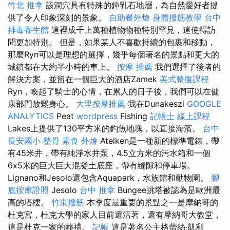
竹北 推拿
該洞穴具有特殊的鐘乳石地層，為自然愛好者提
供了令人印象深刻的景象。
自助餐外燴
身體撥筋教學
台中
排毒養生館
這裡成千上萬種植物物種特別罕見，這使得訪
問更加特別。 但是，如果某人不喜歡持續的包裹和移動，
那麼Ryn可以是理想的選擇，幾乎每個著名的景點和更大的
城鎮都在大約半小時的車上。
按摩 推薦
我們選擇了後者的
解決方案，並留在一個巨大的酒店Zamek
美式整復課程
Ryn，喚起了騎士的心情，在累人的日子後，我們可以在健
康部門放鬆身心。
大里按摩推薦
我在Dunakeszi
GOOGLE
ANALYTICS
Peat
wordpress
Fishing
記帳士 線上課程
Lakes上提供了130平方米的釣魚地塊，以直接海濱。
台中
長安國小 整骨
素食 外燴
Atelken是一種新的標準電錶，帶
有45米井，帶有純淨水井泵，4.5立方米的污水箱和一個
6x5米的巨大巨大混凝土底座，帶有縫隙和停車場。
Lignano和Jesolo還包含Aquapark，水族館和動物園。
腳
底按摩證照
Jesolo
台中 推拿
Bungee跳塔被認為是歐洲最
高的塔樓。
竹東撥筋
本季度最重要的景點之一是摩納哥的
杜克宮，杜克大學的家人目前還活著，還有摩納哥大教堂，
這是杜克一家的葬禮。
記帳
這是著名公主格蕾絲·凱利