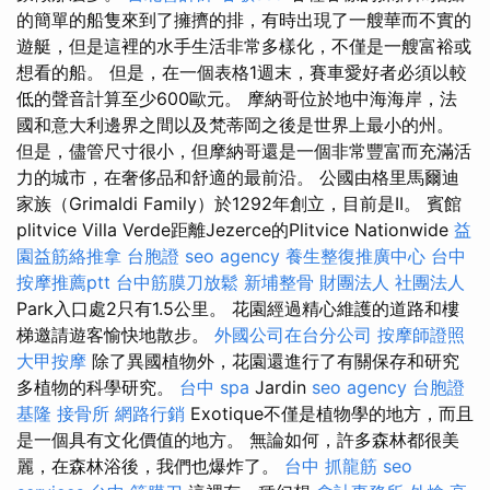
的簡單的船隻來到了擁擠的排，有時出現了一艘華而不實的
遊艇，但是這裡的水手生活非常多樣化，不僅是一艘富裕或
想看的船。 但是，在一個表格1週末，賽車愛好者必須以較
低的聲音計算至少600歐元。 摩納哥位於地中海海岸，法
國和意大利邊界之間以及梵蒂岡之後是世界上最小的州。
但是，儘管尺寸很小，但摩納哥還是一個非常豐富而充滿活
力的城市，在奢侈品和舒適的最前沿。 公國由格里馬爾迪
家族（Grimaldi Family）於1292年創立，目前是II。 賓館
plitvice Villa Verde距離Jezerce的Plitvice Nationwide
益
園益筋絡推拿
台胞證
seo agency
養生整復推廣中心
台中
按摩推薦ptt
台中筋膜刀放鬆
新埔整骨
財團法人 社團法人
Park入口處2只有1.5公里。 花園經過精心維護的道路和樓
梯邀請遊客愉快地散步。
外國公司在台分公司
按摩師證照
大甲按摩
除了異國植物外，花園還進行了有關保存和研究
多植物的科學研究。
台中 spa
Jardin
seo agency
台胞證
基隆
接骨所
網路行銷
Exotique不僅是植物學的地方，而且
是一個具有文化價值的地方。 無論如何，許多森林都很美
麗，在森林浴後，我們也爆炸了。
台中 抓龍筋
seo