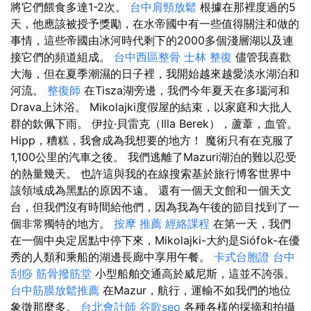
將它們餵食多達1-2次。
台中肩頸放鬆
根據在那裡度過的5
天，他應該被授予獎勵，在水帝國中有一些值得關注和做的
事情，這些帝國由冰河時代剩下的2000多個淺層湖以及連
接它們的頻道組成。
台中西區整骨
士林 整復
儘管我喜歡
大海，但在夏季潮濕的日子裡，我開始越來越愛淡水湖泊和
河流。
整復師
在Tisza湖旁邊，我們今年夏天在多瑙河和
Drava上沐浴。 Mikolajki度假屋的結束，以家庭和大批人
群的欽佩下雨。 伊拉·貝雷克（Illa Berek），蘆葦，血管。
Hipp，糟糕，我會成為我想要的地方！ 魔術只有在克服了
1,100公里的汽車之後。 我們逃離了Mazuri湖泊的難以忍受
的熱量幾天。 也許這與我的在線搜索基於旅行博客世界中
該領域成為黑點的原因不遠。 還有一個天文館和一個天文
台，但我們沒有時間給他們，因為我為午後的節目找到了一
個非常獨特的地方。
按摩 推薦
經絡課程
在第一天，我們
在一個中央定居點中停下來，Mikolajki-大約是Siófok-在優
秀的人類和乘船的湖邊長廊中享用午餐。
卡式台胞證
台中
刮痧
筋骨撥筋堂
小型船舶交通高於威尼斯，這並不誇張。
台中筋膜放鬆推薦
在Mazur，航行，運輸不如我們的地位
象徵那麼多。
台北會計師
谷歌seo
各種各樣的採摘和拍攝