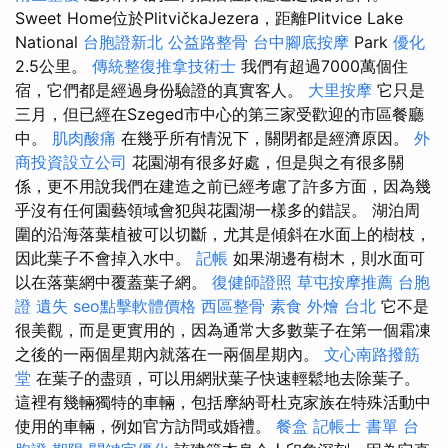
Sweet Home位於PlitvičkaJezera，距離Plitvice Lake
National
台胞證新北
公益路整骨
台中腳底按摩
Park
優化
2.5公里。
傳統整復推拿技術士
我們有超過7000萬個住
宿，它們都是經過身份驗證的真實客人。
大里按摩
它只是
三月，但已經在Szeged市中心的第三家受歡迎的市區餐廳
中。
肌肉酸痛
在幾乎所有情況下，關閉都是經濟原因。
外
商投資設立公司
花園湖有很多好處，但是與之有很多關
係，更不用說我們在建造之前已經考慮了許多方面，因為幾
乎沒有任何園藝領域會犯與花園湖一樣多的錯誤。 湖泊周
圍的沿海落葉植被可以切斷，尤其是傾斜在水面上的樹枝，
因此葉子不會掉入水中。
記帳
如果湖邊有樹木，則水面可
以在落葉網中覆蓋葉子網。
復健師證照
草屯按摩推薦
台胞
證 遺失
seo點擊軟體價格
西區整骨
素食 外燴 台北
它不是
很美觀，而是更實用的，因為通常大多數葉子在第一個霜凍
之後的一兩個星期內就落在一兩個星期內。
文心南路撥筋
堂
在葉子的盡頭，可以用網狀葉子快速輕鬆地去除葉子。
這裡有幾輛獨特的車輛，包括摩納哥杜克家族在特殊活動中
使用的車輛，例如官方訪問或婚禮。
餐盒
記帳士 書單
台