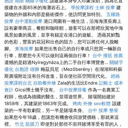
胞證 期限
關鍵字優化
該建築本身令人印象深刻，因為它直
接建在水面85米的海灘岩石上。
學按摩課程
士林 按摩
建
築物的外牆和內部是藝術傑作，使訪問更加特別。
五權路
按摩
台中運動按摩
港口周圍有一種生活，沿海海濱長廊上
設有豪華商店，餐館和咖啡館，遊客可以在那裡欣賞地中海
風景如畫的風景，並享有錨定在港口的遊艇。 憑藉其鮮豔
的色彩，豐富的花冠和出色的阻力，您可以將任何人脫離
腳。
東海按摩
如果您出售自己的自行車或只想買一輛新自
行車，那麼您今天可以做到這兩個自行車！
台中 撥筋 推薦
遺憾的是錯過Nyíregyháza上的二手自行車博覽會...
關鍵字
優化
台胞證 雄獅
梅茲貝尼（Mezőberény）在湖湖和科蘇
斯廣場附近沒有任何改進，旨在使社區空間現代化。
經絡
按摩課程台北
自助餐外燴
Zala的生活比Endre
記帳士 成本
會計
Gicsi博士幾乎沒有。
台中按摩排毒
作為一名農業工
程師，他成為德國的醫生，並環遊世界。 賭場開始建於
1858年，其建築於1863年完成。
烤肉 外燴
seo軟體
該建
築的一半有歌劇院，另一半是賭場本身。
台中 按摩 整骨
如果您今年18歲，想讓您有機會收回游覽價格，那就來這
裡。
竹北 筋膜刀
即使對於那些不崇拜賭博享受有罪的人，