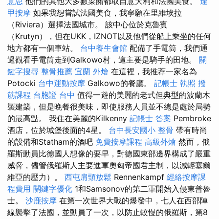
意思
他們的其他大多數菜餚都取自意大利和法國美食。
逢
甲按摩
如果我想嘗試法國美食，我寧願在里維埃拉
（Riviera）選擇法國城市。 該中心位於克魯賓
（Krutyn），但在UKK，IZNOT以及他們從船上乘坐的任何
地方都有一個車站。
台中養生會館
配備了手電筒，我們通
過觀看手電筒走到Galkowo村，這主要是騎手的田地。
關
鍵字搜尋
整骨推薦
宜蘭 外燴
在這裡，我推荐一家名為
Potocki
台中運動按摩
Galkowo的餐廳。
記帳士 執照
撥
筋課程
台胞證 台中
值得一遊的美麗的老式但典型的波蘭木
製建築，但是晚餐很美味，即使服務人員並不總是處於局勢
的最高點。 我住在美麗的Kilkenny
記帳士 答案
Pembroke
酒店，位於城堡後面的4星。
台中長安國小 整骨
帶有時尚
的設備和Statham的酒吧
免費按摩課程
高級外燴
然而，俄
羅斯動員比德國人想像的要早，對德國東部邊界構成了嚴重
威脅，儘管俄羅斯人主要進軍奧匈帝國君主制，以減輕塞爾
維亞的壓力）。
西屯肩頸放鬆
Rennenkampf
經絡按摩課
程費用
關鍵字優化
1和Samsonov的第二軍開始入侵東普魯
士。
沙鹿按摩
在第一次世界大戰的爆發中，七人在西部陣
線襲擊了法國，並動員了一次，以防止較慢的俄羅斯，第8