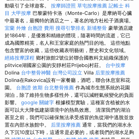
動吸引了全球遊客。
按摩師證照
草屯按摩推薦
記帳士 科
目
大甲按摩
巴黎蒙特卡洛（Monte-Carlo）是摩納哥心臟
中最著名，最獨特的酒店之一，著名的地方杜松子酒廣場。
宜蘭 外燴
台胞證 費用
搜尋引擎排名
新埔整骨
豪華酒店建
於1864年，是優雅和精緻的體現，隨著時間的流逝，它已
成為國際精英，名人和王室家庭的熱門目的地。 這些地點
包含豐富的收藏，這些收藏表明藝術，歷史和文化領域。
經絡按摩課程
鄉村旅館2號位於聯合國教科文組織保護的
plitvice湖國家公園的安靜村莊Prijeboj村莊。
台中按摩
Dolina
台中整骨神醫
台灣公司設立
Villa
后里按摩推薦
Dolina在Rakovica設有一家餐廳，酒吧，聯合休息室和花
園。
台胞證 效期
台北整骨推薦
作為城市生態系統的花園
湖泊，除了維持生物多樣性外，還可以減輕氣候變化的負面
影響。
google 關鍵字
根據模型實驗，這種富含植被的水
面可以大大降低建築環境中的熱島效應。 清潔我們的湖泊
甚至之前，我們可以確保無法承受感冒的魚從湖中逃脫並放
置在內部水族館中。
后里按摩推薦
通常，當我們的湖水永
久下沉10度以下時，這通常是必要的，或者我們的湖水足夠