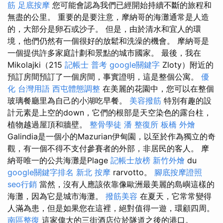
筋
足底按摩
您可能會認為我們已經開始持續不斷的旅程和
無盡的公里。 重要的是要注意，摩納哥的海灘通常是人造
的，大部分是卵石或沙子。 但是，由於清水和宜人的環
境，他們仍然有一個很好的放鬆和洗澡的機會。 摩納哥是
一個提供許多家庭計劃和景點的城市國家。 最後，我在
Mikolajki（215
記帳士 普考
google關鍵字
Zloty）附近的
預訂房間預訂了一個房間，事實證明，這是整個公寓。
優
化 台灣用語
西屯體態調整
在美麗的花園中，您可以在整個
玻璃餐廳里為自己的小湖吃早餐。
美容撥筋
特別有趣的設
計元素是上空的down，它們的根部是天空染色的露台柱，
植物越過屋頂和牆壁。
整骨學徒
潘 整復所
板橋 外燴
Galindia是一個小的Mazurian伊甸園，以至於作為獨立的奇
觀，有一個不得不支付參賽者的外部，非居民的客人。 摩
納哥唯一的公共海灘是Plage
記帳士放榜
新竹外燴
du
google關鍵字排名
新北 按摩
rarvotto。
腳底按摩證照
seo行銷
當然，沒有人應該依靠像歐洲最美麗的島嶼這樣的
海灘，因為它是城市海灘。
撥筋美容
在夏天，它常常變得
人滿為患，但是如果您在這裡，絕對值得一遊，環顧四周。
南區整復
這家偉大的三街酒店位於隧道之後的港口。