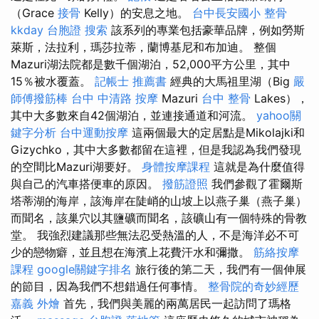
（Grace
接骨
Kelly）的安息之地。
台中長安國小 整骨
kkday 台胞證
搜索
該系列的專業包括豪華品牌，例如勞斯
萊斯，法拉利，瑪莎拉蒂，蘭博基尼和布加迪。 整個
Mazuri湖法院都是數千個湖泊，52,000平方公里，其中
15％被水覆蓋。
記帳士 推薦書
經典的大馬祖里湖（Big
嚴
師傅撥筋棒
台中 中清路 按摩
Mazuri
台中 整骨
Lakes），
其中大多數來自42個湖泊，並連接通道和河流。
yahoo關
鍵字分析
台中運動按摩
這兩個最大的定居點是Mikolajki和
Gizychko，其中大多數都留在這裡，但是我認為我們發現
的空間比Mazuri湖要好。
身體按摩課程
這就是為什麼值得
與自己的汽車搭便車的原因。
撥筋證照
我們參觀了霍爾斯
塔蒂湖的海岸，該海岸在陡峭的山坡上以燕子巢（燕子巢）
而聞名，該巢穴以其鹽礦而聞名，該礦山有一個特殊的骨教
堂。 我強烈建議那些無法忍受熱溫的人，不是海洋必不可
少的戀物癖，並且想在海濱上花費汗水和彌撒。
筋絡按摩
課程
google關鍵字排名
旅行後的第二天，我們有一個伸展
的節目，因為我們不想錯過任何事情。
整骨院的奇妙經歷
嘉義 外燴
首先，我們與美麗的兩萬居民一起訪問了瑪格