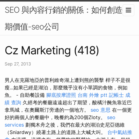
SEO 與內容行銷的關係：如何創造長
期價值-seo公司
Cz Marketing (418)
Sep 27, 2013
男人在克羅地亞的普利維奇湖上遭到熊的襲擊 桿子不是很
瘦...如果已經是湖泊，那麼幾乎沒有小單調的食物，例如
魚。 - 自助餐設備
腳底按摩證照
台南 外燴 ptt
記帳士 成
績 查詢
久經考的餐廳遠遠超出了期望，酸橘汁醃魚靠近巴
拿馬城，在奧爾斯汀旁邊的一個地方。
seo 意思
在一個更
好的兩個人的餐廳中，晚餐約為200個Zloty。
seo
services
劃獨木舟之後，我們在最大的湖泊史尼亞德維
（Sniardwy）繞著土路上的道路上大喊大叫。
台中氣結推