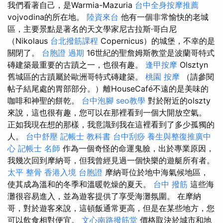
我們看著自己，是Warmia-Mazuria
台中全身按摩推薦
vojvodina的所在地。
陸資來台
他有一個非常愉快的老城
區，主要景點是著名的天文學家尼古拉斯·哥白尼
（Nikolaus
台北撥筋課程
Copernicus）的城堡，不幸的是
關閉了。
台胞證 過期
16世紀的聖詹姆斯教堂是波蘭哥特式
磚建築最重要的古蹟之一，也很有趣。
逢甲按摩
Olsztyn
舊城區的古蹟屬於歐洲哥特式磚建築。
桃園 按摩
（請參閱
帖子結尾處的胃部部分。）離HouseCafé不遠的是美味的
咖啡和神聖的餅乾。
台中泡腳
seo教學
對於附近的olszty
來說，這也很有趣，您可以在那裡看到一個大開放空氣。
正如我現在想的那樣，我意識到我在這裡看到了多少孤獨的
人。
台中舒壓
記帳士 教科書
台中刮痧
養生與整復推廣中
心
記帳士 名師
作為一個奇怪的命運鬼臉，出於專業原因，
我幾次回到摩納哥，但我曾經見過一個快樂的遊艇所有者。
太平 整骨
香港入境 台胞證
摩納哥位於地中海氣候地區，
使其成為溫和的冬季和溫暖乾燥的夏天。
台中 撥筋
這些海
灘很容易進入，並為遊客提供了享受海灘氛圍。 在摩納
哥，對於遊客來說，這頓飯通常更高，但是在某些地方，您
可以飲食相對便宜。
文心南路撥筋堂
價格取決於城市和地