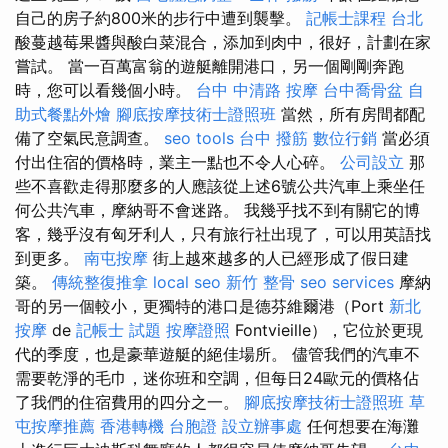
自己的房子約800米的步行中遭到襲擊。
記帳士課程 台北
酸蔓越莓果醬與酸白菜混合，添加到肉中，很好，計劃在家
嘗試。 當一百萬富翁的遊艇離開港口，另一個剛剛奔跑
時，您可以看幾個小時。
台中 中清路 按摩
台中喬骨盆
自
助式餐點外燴
腳底按摩技術士證照班
當然，所有房間都配
備了空氣民意調查。
seo tools
台中 撥筋
數位行銷
當必須
付出住宿的價格時，業主一點也不令人心碎。
公司設立
那
些不喜歡走得那麼多的人應該從上述6號公共汽車上乘坐任
何公共汽車，摩納哥不會迷路。 我幾乎找不到有關它的博
客，幾乎沒有匈牙利人，只有旅行社出現了，可以用英語找
到更多。
南屯按摩
街上越來越多的人已經形成了假日建
築。
傳統整復推拿
local seo
新竹 整骨
seo services
摩納
哥的另一個較小，更獨特的港口是德芬維爾港（Port
新北
按摩
de
記帳士 試題
按摩證照
Fontvieille），它位於更現
代的季度，也是豪華遊艇的絕佳場所。 儘管我們的汽車不
需要乾淨的毛巾，迷你班和空調，但每日24歐元的價格佔
了我們的住宿費用的四分之一。
腳底按摩技術士證照班
草
屯按摩推薦
香港轉機 台胞證
設立辦事處
任何想要在海灘