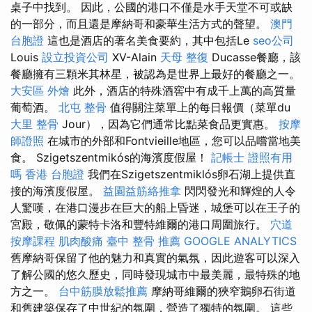
桌子中找到。 因此，公國的港口不僅是水手天堂不可或缺
的一部分，而且還是摩納哥和豪華生活方式的聲望。
澳門
台胞證
這也是酒店的著名美食要約，其中包括Le
seo公司
Louis
設立投資公司
XV-Alain
天母 整復
Ducasse餐廳，該
餐廳擁有三顆米其林星，被認為是世界上最好的餐廳之一。
大安區 外燴
此外，酒店的特殊酒窖中有成千上萬的高質量
葡萄酒。
北屯 整骨
值得關注菜單上的每日報價（菜單du
大里 整骨
Jour），因為它們通常比點菜食品更實惠。
按摩
師證照
在城市的外部和Fontvieille地區，您可以品嚐當地美
食。 Szigetszentmikós的海濱度假屋！
記帳士 證照有用
嗎
香港 台胞證
我們在Szigetszentmiklós卵石湖上提供直
接的海濱度假屋。
益園益筋絡推拿
閃閃發光和輝煌的人令
人驚嘆，在港口漫步在巨大的船上昏迷，城堡可以在王子的
宮殿，敬佩的蒙特卡洛和豐特維爾的港口周圍旅行。
穴道
按摩課程
肌肉酸痛
臺中 整骨 推薦
GOOGLE ANALYTICS
舊摩納哥保留了他的魅力和真實的氣氛，因此遊客可以深入
了解公國的悠久歷史，同時發現城市中最美麗，最特殊的地
方之一。
台中筋膜放鬆推薦
摩納哥維爾的狹窄鵝卵石街道
和舊建築保存了中世紀的氛圍，營造了獨特的氛圍。 這些