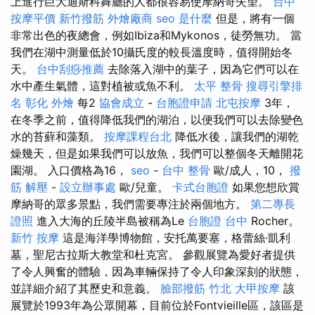
上進行巨大迪斯科舞廳的人都很容易使摩納哥失望。
台中
按摩平價
新竹撥筋
外燴廠商
seo 是什麼
但是，將有一個
非常出色的夜總會，例如Ibiza和Mykonos，徒勞無功。 當
我們在湖中測量低於10攝氏度的較長溫度時，值得開始冬
天。
台中刮痧推薦
去除落入湖中的葉子，因為它們可以在
水中產生氣體，這對植被或魚不利。
太平 整骨
搜尋引擎排
名
彰化 外燴
每2
協會成立
-
台胞證申請
北屯按摩
3年，
在冬季之前，值得降低我們的湖泊，以便我們可以去除變色
水的苔蘚和藻類。
按摩課程台北
降低水後，讓我們的湖乾
燥幾天，但是如果我們可以放魚，我們可以整個冬天離開花
園湖。 入口價格為16，
seo
-
台中 整骨
歐/成人，10，
撥
筋 解壓
-
設立辦事處
歐/兒童。
卡式台胞證
如果您想欣賞
摩納哥的眾多景點，我們需要專注於兩個地方。
第二專長
證照
進入大海的丘陵半島被稱為Le
台胞證 台中
Rocher。
新竹 按摩
這是海洋學博物館，安托萬要塞，格蕾絲·凱利
墓，聖尼古拉斯大教堂和杜克宮。 參觀展覽為愛好者提供
了令人興奮的體驗，因為車輛保持了令人印象深刻的狀態，
並詳細介紹了其歷史和意義。
臉部撥筋 竹北
大甲按摩
該
展覽於1993年為公眾開幕，目前位於Fontvieille區，該區是