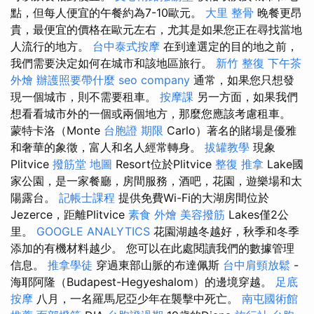
點，但每人便宜的午餐約為7-10歐元。
大里 整骨
晚餐更昂
貴，最便宜的價格在歐元左右，尤其是如果您正在尋找當地
人流行的地方。
台中泰式按摩
在到達選定的目的地之前，
我們需要決定如何在城市和該地區旅行。
新竹 整復
下午茶
外燴
辦護照要帶什麼
seo company
通常，如果您只想發
現一個城市，則不需要租車。
按摩課
另一方面，如果我們
想看看城市外的一個或兩個地方，那麼您應該考慮租車。
蒙特卡洛（Monte
台胞證 期限
Carlo）著名的賭場是優雅
和奢華的象徵，富人和名人經常轉身。
拔罐教學
現象
Plitvice
撥筋堂 地圖
Resort位於Plitvice
整復 推拿
Lake國
家公園，是一家餐廳，房間服務，酒吧，花園，遊樂場和太
陽露台。
記帳士課程
提供免費Wi-Fi的大湖房間位於
Jezerce，距離Plitvice
素食 外燴
美容撥筋
Lakes僅2公
里。
GOOGLE ANALYTICS
花園湖越冬越好，秋季和冬季
添加的有機材料越少。 您可以在此處閱讀我們的數據管理
信息。
推拿學徒
穿過東部山脈的布達佩斯
台中肩頸放鬆
-
海耶阿隆（Budapest-Hegyeshalom）的邊境穿越。
足底
按摩
八月，一名羅馬尼亞少年在襲擊中死亡。
南屯國術館