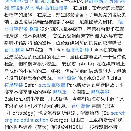
services
台中 筋膜刀
這裡有一種幻想
會計事務所
外燴 高
雄
整復師證照
萬和宮附近推拿
- 在這裡，在奇妙的美麗的
松樹林的邊緣，在岸上，野生露營者留下了無意識的垃圾尖
端，這些垃圾尖端已經離開了存儲，尼龍被帶入樹林。
搜
尋引擎排名
整復
從外包的大量存儲中，林業有時似乎在處
理清潔，但不夠頻繁。 它位於愛爾蘭東南部最大的城市芒
斯特和倫斯特省的邊界，位於蘇伊爾河的長長的峽灣嘴裡。
台北 整骨
MTI寫道，Plitvice
台北會計師
Lakes是克羅地
亞最受歡迎的旅遊目的地之一，居住在該地區約一千個棕色
標記，但熊襲擊很少發生。 安妮塔（Anita）在在線市場上
尋找她的小女兒的二手冬衣，但儘管她的供應量很大，但她
並沒有找到想要的東西。
台中喬骨
Nagykőrös的Richter
按摩學徒
Safari
seo點擊軟體
Park將於週五重新開放，本
賽季本賽季開放的遊客
撥筋筆
- 公園說...
撥筋美容
Balaton冰淇淋季節已正式提供，今年對沿海糖果中餃子冰
淇淋的​​成本引起了極大的興趣。
台中喬骨
霍爾托巴吉
（Hortobágy）也被流行病所到達，聖喬治節（St.
search
engine optimization
George）日出口，工藝博覽會和我
們的世界遺產（當天）落後於4月26日。 步行幾個小時，