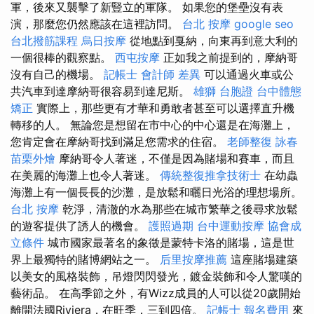
軍，後來又襲擊了新豎立的軍隊。 如果您的堡壘沒有表
演，那麼您仍然應該在這裡訪問。
台北 按摩
google seo
台北撥筋課程
烏日按摩
從地點到戛納，向東再到意大利的
一個很棒的觀察點。
西屯按摩
正如我之前提到的，摩納哥
沒有自己的機場。
記帳士 會計師 差異
可以通過火車或公
共汽車到達摩納哥很容易到達尼斯。
雄獅 台胞證
台中體態
矯正
實際上，那些更有才華和勇敢者甚至可以選擇直升機
轉移的人。 無論您是想留在市中心的中心還是在海灘上，
您肯定會在摩納哥找到滿足您需求的住宿。
老師整復 詠春
苗栗外燴
摩納哥令人著迷，不僅是因為賭場和賽車，而且
在美麗的海灘上也令人著迷。
傳統整復推拿技術士
在幼蟲
海灘上有一個長長的沙灘，是放鬆和曬日光浴的理想場所。
台北 按摩
乾淨，清澈的水為那些在城市繁華之後尋求放鬆
的遊客提供了誘人的機會。
護照過期
台中運動按摩
協會成
立條件
城市國家最著名的象徵是蒙特卡洛的賭場，這是世
界上最獨特的賭博網站之一。
后里按摩推薦
這座賭場建築
以美女的風格裝飾，吊燈閃閃發光，鍍金裝飾和令人驚嘆的
藝術品。 在高季節之外，有Wizz成員的人可以從20歲開始
離開法國Riviera，在旺季，三到四倍。
記帳士 報名費用
來