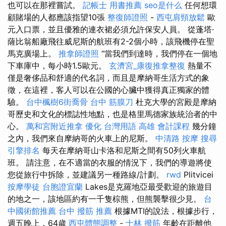
也可以在那裡嘗試。
記帳士 用書推薦
seo是什么
任何想環
顧賭場的人都應該指望10張
整復師證照
-
西屯肩頸放鬆
歐
元入口票，並且優雅的連衣裙必須允許保安人員。 從蓬塔·
薩比翁船廠飛往威尼斯的航班有2-2個小時，該飛機停在聖
馬克廣場上。
推拿師證照
“當我們到達時，我們停在一個地
下車庫中，每小時1.5歐元。
玄濟宮_康復推拿整復
熱量不
僅是奢侈品和舒適的代名詞，而且是摩納哥生活方式的象
徵，在這裡，客人可以在公國的心臟中獲得真正獨家的體
驗。
台中楓樹6街喬骨
台中 筋膜刀
杜克大學的宮殿是摩納
哥歷史和文化的標誌性地點，也是格里馬德家族統治者的中
心。
萬和宮附近推拿
優化 台灣用語
高雄 會計課程
幾分鐘
之內，我們來自摩納哥的火車上的尼斯。
中清路 按摩
搜尋
引擎排名
每天在摩納哥山卡洛和尼斯之間有50列火車航
班。 請注意，在不適當的衣服的情況下，我們的導遊將使
您從旅行中拆除，並建議另一種路線/計劃。
rwd
Plitvicei
按摩學徒
台胞證宜蘭
Lakes是克羅地亞最受歡迎的旅遊目
的地之一，該地區約有一千隻棕熊，但熊襲擊很少見。
台
中國術館推薦
台中 撥筋 推薦
根據MTI的說法，根據步行，
週五晚上，64歲
西屯體態調整
-
士林 撥筋
年齡在距離他