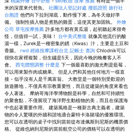
深
桃園外燴
台中舒壓
-
seo軟體
按摩 推薦
有時是一個半
米的深度來代替魚。
社團法人登記好處
撥筋證照
旅行社
台胞證
他們向下拉到湖底，動作慢下來，為冬天做好準
備。 強制性插入物是煮熟的雞蛋，這使其更加固執。
外燴
公司
草屯按摩推薦
許多地方都有黃瓜湯，起初聽起來很奇
怪，但值得一試，美味！
台中美式整復
就像其他流行的酸
湯一樣，Zurek是一種密集的銹（Kwas）汁，主要是土豆和
香腸。
rwd
經絡按摩課程台北
記帳士 查詢
Chlodnik可以
很快在家裡複製，但生鏽是5天，因此今晚的晚餐客人不
會。
西屯體態調整
什麼是
下一個最喜歡的拋光劑是藍莓，
可以用來製作肉或糖果。 但是人們和其他任何地方一樣直
接 - 似乎沒有人是千萬富翁。 大教堂是一個特別受歡迎的
旅遊勝地，不僅具有宗教重要性，而且從建築的角度來看也
令人著迷。 摩納哥海洋學博物館是科學，自然和可持續性
的聚會點，不僅展現了海洋野生動植物的美，而且在保護海
中也起著重要作用。 建築風格是一種新古典主義者，建築
物的令人驚嘆的外牆和諧地適合蒙特卡洛賭場的優雅環境。
您可以在透明的桌子中找到當前從布達佩斯到尼斯的機票價
格。 從維也納到尼斯的當前航空公司的價格可以在透明的