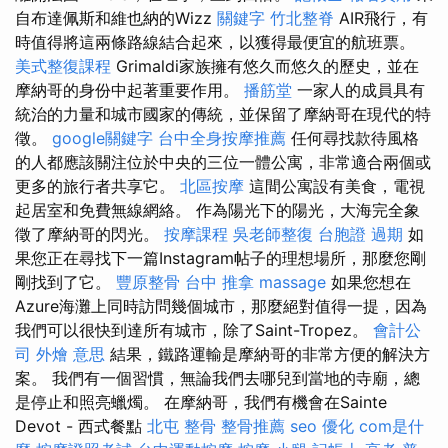
自布達佩斯和維也納的Wizz
關鍵字
竹北整脊
AIR飛行，有
時值得將這兩條路線結合起來，以獲得最便宜的航班票。
美式整復課程
Grimaldi家族擁有悠久而悠久的歷史，並在
摩納哥的身份中起著重要作用。
播筋堂
一家人的成員具有
統治的力量和城市國家的傳統，並保留了摩納哥在現代的特
徵。
google關鍵字
台中全身按摩推薦
任何尋找款待風格
的人都應該關注位於中央的三位一體公寓，非常適合兩個或
更多的旅行者共享它。
北區按摩
這間公寓設有美食，電視
起居室和免費無線網絡。 作為陽光下的陽光，大海完全象
徵了摩納哥的閃光。
按摩課程
吳老師整復
台胞證 過期
如
果您正在尋找下一篇Instagram帖子的理想場所，那麼您剛
剛找到了它。
豐原整骨
台中 推拿
massage
如果您想在
Azure海灘上同時訪問幾個城市，那麼絕對值得一提，因為
我們可以很快到達所有城市，除了Saint-Tropez。
會計公
司
外燴 意思
結果，鐵路運輸是摩納哥的非常方便的解決方
案。 我們有一個習慣，無論我們去哪兒到當地的寺廟，總
是停止和照亮蠟燭。 在摩納哥，我們有機會在Sainte
Devot - 西式餐點
北屯 整骨
整骨推薦
seo 優化
com是什