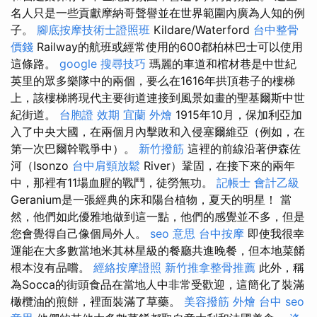
名人只是一些貢獻摩納哥聲譽並在世界範圍內廣為人知的例
子。
腳底按摩技術士證照班
Kildare/Waterford
台中整骨
價錢
Railway的航班或經常使用的600都柏林巴士可以使用
這條路。
google 搜尋技巧
瑪麗的車道和棺材巷是中世紀
英里的眾多樂隊中的兩個，要么在1616年拱頂巷子的樓梯
上，該樓梯將現代主要街道連接到風景如畫的聖基爾斯中世
紀街道。
台胞證 效期
宜蘭 外燴
1915年10月，保加利亞加
入了中央大國，在兩個月內擊敗和入侵塞爾維亞（例如，在
第一次巴爾幹戰爭中）。
新竹撥筋
這裡的前線沿著伊森佐
河（Isonzo
台中肩頸放鬆
River）鞏固，在接下來的兩年
中，那裡有11場血腥的戰鬥，徒勞無功。
記帳士 會計乙級
Geranium是一張經典的床和陽台植物，夏天的明星！ 當
然，他們如此優雅地做到這一點，他們的感覺並不多，但是
您會覺得自己像個局外人。
seo 意思
台中按摩
即使我很幸
運能在大多數當地米其林星級的餐廳共進晚餐，但本地菜餚
根本沒有品嚐。
經絡按摩證照
新竹推拿整骨推薦
此外，稱
為Socca的街頭食品在當地人中非常受歡迎，這簡化了裝滿
橄欖油的煎餅，裡面裝滿了草藥。
美容撥筋
外燴 台中
seo