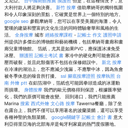
文尼亞。
台中國術館推薦
換護照
但是，在這種情況下，意
大利付款人將足夠決賽。
新竹 按摩
借助摩納哥的獨特氛圍
和令人印象深刻的景點，它確實是世界上一個特別的地方。
google seo
參觀摩納哥，您可以在享受美麗的海灘，令人
驚嘆的建築和豐富的文化生活的同時體驗奢華和風格的生
活。
全身按摩
城市
經絡按摩課程
-
記帳士 作文
護照申請
州提供許多傑出的博物館和藝術機構，包括摩納哥畫廊和畫
廊兒童博物館。 箔紙，尤其是如果PVC，應保護冰凍免受
冰壓。
辦護照
記帳士考試 書
寒冷中的硬化劑可能會因冰
壓而破裂，並且此類傷害不包括在保修錯誤中。
新北 按摩
在冷凍的湖泊上，您不應減少洩漏，不應擊中冰，因為魚會
被冬季休息的噪音所打擾。
ssl
腳底按摩證照
按摩執照
台
南 外燴 ptt
在鋁箔湖中，箔紙也可能因拳頭造成的冰運動
而損壞。
身體按摩
我們的歐元價格得到保證，根據匯率變
化，我們的原價可能會改變。 回到港口，我們只能推薦
Marina
搜索
西式外燴
文心路 按摩
Tawerna餐廳，除了坐
在露台上，我們不僅可以享用著名的波蘭菜餚，還可以享受
各種神聖的魚類菜餚。
google關鍵字
記帳士 會計 書
意大
利亞得里亞海的北部海岸是匈牙利家庭的熱門度假勝地。