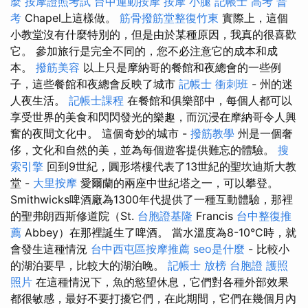
麼
按摩證照考試
台中運動按摩
按摩 小腿
記帳士 高考 普
考
Chapel上這樣做。
筋骨撥筋堂整復竹東
實際上，這個
小教堂沒有什麼特別的，但是由於某種原因，我真的很喜歡
它。 參加旅行是完全不同的，您不必注意它的成本和成
本。
撥筋美容
以上只是摩納哥的餐館和夜總會的一些例
子，這些餐館和夜總會反映了城市
記帳士 衝刺班
- 州的迷
人夜生活。
記帳士課程
在餐館和俱樂部中，每個人都可以
享受世界的美食和閃閃發光的樂趣，而沉浸在摩納哥令人興
奮的夜間文化中。 這個奇妙的城市 -
撥筋教學
州是一個奢
侈，文化和自然的美，並為每個遊客提供難忘的體驗。
搜
索引擎
回到9世紀，圓形塔樓代表了13世紀的聖坎迪斯大教
堂 -
大里按摩
愛爾蘭的兩座中世紀塔之一，可以攀登。
Smithwicks啤酒廠為1300年代提供了一種互動體驗，那裡
的聖弗朗西斯修道院（St.
台胞證基隆
Francis
台中整復推
薦
Abbey）在那裡誕生了啤酒。 當水溫度為8-10°C時，就
會發生這種情況
台中西屯區按摩推薦
seo是什麼
- 比較小
的湖泊要早，比較大的湖泊晚。
記帳士 放榜
台胞證 護照
照片
在這種情況下，魚的慾望休息，它們對各種外部效果
都很敏感，最好不要打擾它們，在此期間，它們在幾個月內