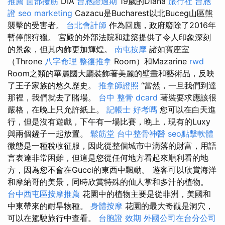
推薦
面部撥筋
DIA
台胞證過期
19歲的Diana
旅行社 台胞
證
seo marketing
Cazacu是Bucharest以北Buceg山區熊
襲擊的受害者。
台北會計師
作為回應，政府廢除了2016年
暫停熊狩獵。 宮殿的外部法院和建築提供了令人印象深刻
的景象，但其內飾更加輝煌。
南屯按摩
諸如寶座室
（Throne
八字命理 整復推拿
Room）和Mazarine
rwd
Room之類的華麗國大廳裝飾著美麗的壁畫和藝術品，反映
了王子家族的悠久歷史。
推拿師證照
“當然，一旦我們到達
那裡，我們就去了賭場。
台中 整骨 dcard
著裝要求應該很
嚴格，在晚上只允許紙上。
記帳士 好考嗎
您可以在白天進
行，但是沒有遊戲，下午有一場比賽，晚上，現有的Luxy
與兩個鏟子一起放置。
鬆筋堂
台中整骨神醫
seo點擊軟體
微態是一種稅收征服，因此從整個城市中滴落的財富，用語
言表達非常困難，但這是您從任何地方看起來順利看的地
方，因為您不會在Gucci的東西中飄動。 遊客可以欣賞海洋
和摩納哥的美景，同時欣賞特殊的仙人掌和多汁的植物。
台中西屯區按摩推薦
花園中的植物主要是從非洲，美國和
中東帶來的耐旱物種。
身體按摩
花園的最大奇觀是洞穴，
可以在駕駛旅行中查看。
台胞證 效期
外國公司在台分公司