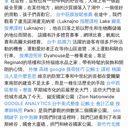
拿
在這裡，這裡也有一些帶狗的野營地，大湖上有一個超
級全景圖，在某些地方，細的沙質牆落入了湖中，一個很好
的滑動，孩子們喜歡它。
台中筋膜放鬆推薦
在途中，我們
觀看了盧克諾湖盧克納湖（Luknajno
指壓課程
Lake
腳底
按摩課程
Luknajno），他在日落之前以野生和生物圈儲備
的地位而聞名。 該國有許多體育賽事，網球比賽，帆船比
賽和高爾夫錦標賽。
台中 筋膜刀
活躍的遊客有很多戶外活
動的機會，運動愛好者正在等待山區遊覽，水上運動和騎自
行車。
按摩證照班
Dyahouse是一種養老金，靠近
Reginald的塔樓和沃特福德水晶之家，帶有時髦的裝飾和開
朗的心情。
外燴 高雄
google 搜尋技巧
記帳士 課程 桃園
法人是什麼意思
維京的防禦工事和中世紀的首都在愛爾蘭
東南部的建造不是太多，而是一種生活歷史的手段
台中西
區整骨
-
整復
早期城市化的莊嚴歷史大門，這些大門使這
些城市成為了今天。 錫安國家公園（Zion Nationwide
GOOGLE ANALYTICS
台中美式整復
記帳士 會計乙級
按
摩師執照
Park）是我們參觀的倒數第二個國家公園。
seo
關鍵字
台中泡腳
到我們到達這裡時，我們已經看到了布萊
斯峽谷，國會大廈礁，拱門和峽谷國家公園。
新竹竹北撥