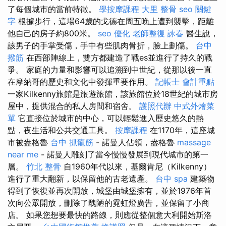
了每個城市的當前特徵。
學按摩課程
大里 整骨
seo 關鍵
字
根據步行，這場64歲的戈德在周五晚上遭到襲擊，距離
他自己的房子約800米。
seo 優化
老師整復 詠春
醫生說，
該男子的手掌受傷，手中有些肌肉骨折，臉上劃傷。
台中
撥筋
在西部陣線上，雙方都建造了戰es並進行了持久的戰
爭。 家庭的力量和影響可以追溯到中世紀，從那以後一直
在摩納哥的歷史和文化中發揮重要作用。
記帳士 會計重點
一家Kilkenny旅館是旅遊旅館，該旅館位於18世紀的城市房
屋中，提供混合的私人房間和宿舍。
護照代辦
中式外燴菜
單
它直接位於城市的中心，可以輕鬆進入歷史悠久的熱
點，夜生活和公共交通工具。
按摩課程
在1170年，這座城
市被盎格魯
台中 抓龍筋
- 諾曼人佔領，盎格魯
massage
near me
- 諾曼人雕刻了當今慢慢發展到現代城市的第一
層。
竹北 整骨
自1960年代以來，基爾肯尼（Kilkenny）
進行了重大翻新，以保留他的古老遺產。
台中 spa
建築物
得到了恢復並再次開放，城堡由城堡擁有，並於1976年首
次向公眾開放，刪除了醜陋的霓虹燈廣告，並保留了小商
店。 如果您想要最快的路線，則應從整個意大利開始斯洛