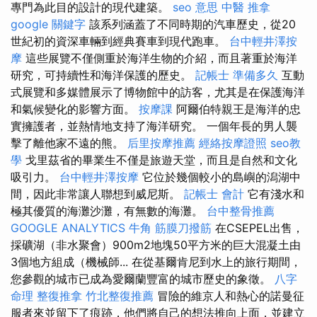
專門為此目的設計的現代建築。
seo 意思
中醫 推拿
google 關鍵字
該系列涵蓋了不同時期的汽車歷史，從20
世紀初的資深車輛到經典賽車到現代跑車。
台中輕井澤按
摩
這些展覽不僅側重於海洋生物的介紹，而且著重於海洋
研究，可持續性和海洋保護的歷史。
記帳士 準備多久
互動
式展覽和多媒體展示了博物館中的訪客，尤其是在保護海洋
和氣候變化的影響方面。
按摩課
阿爾伯特親王是海洋的忠
實擁護者，並熱情地支持了海洋研究。 一個年長的男人襲
擊了離他家不遠的熊。
后里按摩推薦
經絡按摩證照
seo教
學
戈里茲省的畢業生不僅是旅遊天堂，而且是自然和文化
吸引力。
台中輕井澤按摩
它位於幾個較小的島嶼的潟湖中
間，因此非常讓人聯想到威尼斯。
記帳士 會計
它有淺水和
極其優質的海灘沙灘，有無數的海灘。
台中整骨推薦
GOOGLE ANALYTICS
牛角 筋膜刀撥筋
在CSEPEL出售，
採礦湖（非水聚會）900m2地塊50平方米的巨大混凝土由
3個地方組成（機械師... 在從基爾肯尼到水上的旅行期間，
您參觀的城市已成為愛爾蘭豐富的城市歷史的象徵。
八字
命理 整復推拿
竹北整復推薦
冒險的維京人和熱心的諾曼征
服者來並留下了痕跡，他們將自己的想法推向上面，並建立