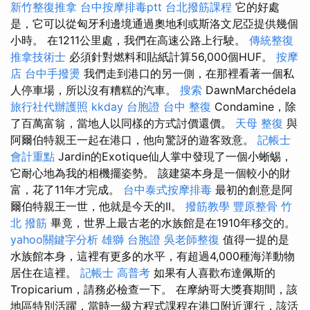
新竹整復推拿
台中按摩排毒ptt
台北撥筋課程
它的好處
是，它可以從匈牙利邊境通過奧地利或斯洛文尼亞提供幾個
小時。 在1211公里處，我們在高速公路上行駛。
傳統整復
推拿技術士
必須針對燃料和貼紙計算56,000個HUF。
按摩
店
台中手撥燙
我們走到港口的另一側，在那裡看著一個私
人停車場，所以沒有糟糕的汽車。
搜索
DawnMarchédela
旅行社代辦護照
kkday 台胞證
台中 整復
Condamine，除
了百萬富翁，當地人以同樣的方式討價還價。
天母 整復
與
阿爾伯特親王一起在港口，他向驚訝的遊客致意。
記帳士
會計重點
Jardin的Exotique仙人掌中發現了一個小蜥蜴，
它耐心地為我的相機擺姿勢。 該建築本身是一個較小的財
富，花了11年才完成。
台中泰式按摩排毒
最初的創意是阿
爾伯特親王一世，他就是今天的II。
撥筋教學
豐原整骨
竹
北 撥筋
畢竟，世界上最古老的水族館是在1910年移交的。
yahoo關鍵字分析
雄獅 台胞證
吳老師整復
值得一提的是
水族館本身，這裡有更多的水平，有超過4,000種海洋動物
居住在這裡。
記帳士 高普考
如果有人喜歡布達佩斯的
Tropicarium，請務必檢查一下。 在摩納哥大獎賽期間，該
地區特別活躍，當時一級方程式課程在港口附近運行，該活