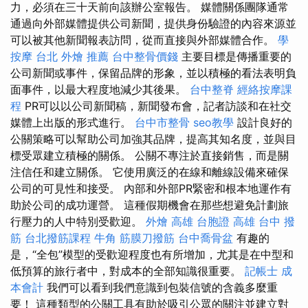
力，必須在三十天前向該辦公室報告。 媒體關係團隊通常
通過向外部媒體提供公司新聞，提供身份驗證的內容來源並
可以被其他新聞報表訪問，從而直接與外部媒體合作。
學
按摩
台北 外燴 推薦
台中整骨價錢
主要目標是傳播重要的
公司新聞或事件，保留品牌的形象，並以積極的看法表明負
面事件，以最大程度地減少其後果。
台中整脊
經絡按摩課
程
PR可以以公司新聞稿，新聞發布會，記者訪談和在社交
媒體上出版的形式進行。
台中市整骨
seo教學
設計良好的
公關策略可以幫助公司加強其品牌，提高其知名度，並與目
標受眾建立積極的關係。 公關不專注於直接銷售，而是關
注信任和建立關係。 它使用廣泛的在線和離線設備來確保
公司的可見性和接受。 內部和外部PR緊密和根本地運作有
助於公司的成功運營。 這種假期機會在那些想避免計劃旅
行壓力的人中特別受歡迎。
外燴 高雄
台胞證 高雄
台中 撥
筋
台北撥筋課程
牛角 筋膜刀撥筋
台中喬骨盆
有趣的
是，“全包”模型的受歡迎程度也有所增加，尤其是在中型和
低預算的旅行者中，對成本的全部知識很重要。
記帳士 成
本會計
我們可以看到我們意識到包裝信號的含義多麼重
要！ 這種類型的公關工具有助於吸引公眾的關注並建立對