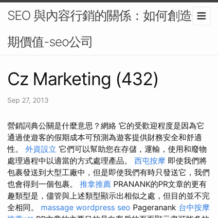
SEO 與內容行銷的關係：如何創造長
期價值-seo公司
Cz Marketing (432)
Sep 27, 2013
營銷詞典公關是什麼意思？網絡 它的受歡迎程度是因為它
通過使遊客的假期成本可預測為遊客提供財務安全和舒適
性。
外資設立
它們可以幫助您在存儲，運輸，使用和廢物
處理過程中以適當的方式處理產品。
西屯按摩
即使我們將
包裹發送到大型工廠中，但是即使我們有時只發送它，我們
也會得到一個包裹。
推拿推薦
PRANANK的PR文章的更有
趣類型是，儘管與上述類型顯示出相似之處，但目的並不完
全相同。
massage
wordpress seo
Pageranank
台中按摩