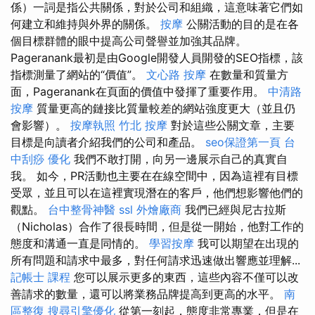
係）一詞是指公共關係，對於公司和組織，這意味著它們如
何建立和維持與外界的關係。
按摩
公關活動的目的是在各
個目標群體的眼中提高公司聲譽並加強其品牌。
Pageranank最初是由Google開發人員開發的SEO指標，該
指標測量了網站的“價值”。
文心路 按摩
在數量和質量方
面，Pageranank在頁面的價值中發揮了重要作用。
中清路
按摩
質量更高的鏈接比質量較差的網站強度更大（並且仍
會影響）。
按摩執照
竹北 按摩
對於這些公關文章，主要
目標是向讀者介紹我們的公司和產品。
seo保證第一頁
台
中刮痧
優化
我們不敢打開，向另一邊展示自己的真實自
我。 如今，PR活動也主要在在線空間中，因為這裡有目標
受眾，並且可以在這裡實現潛在的客戶，他們想影響他們的
觀點。
台中整骨神醫
ssl
外燴廠商
我們已經與尼古拉斯
（Nicholas）合作了很長時間，但是從一開始，他對工作的
態度和溝通一直是同情的。
學習按摩
我可以期望在出現的
所有問題和請求中最多，對任何請求迅速做出響應並理解...
記帳士 課程
您可以展示更多的東西，這些內容不僅可以改
善請求的數量，還可以將業務品牌提高到更高的水平。
南
區整復
搜尋引擎優化
從第一刻起，態度非常專業，但是在