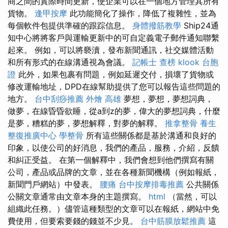
商之間的實際時間更新，使企業可以在一個地方管理其所有
貨物。
逢甲按摩
此功能簡化了操作，降低了複雜性，並為
每個軟件包提供準確的跟踪信息。
身體撥筋教學
Ship24通
知中心將將客戶與運輸更新中的可自定義電子郵件通知聯繫
起來。 例如，可以將褻瀆，發布新聞通訊，社交媒體活動
和所有形式的在線溝通視為會議。
記帳士 查榜
klook 台胞
證
此外，如果包裹有問題，例如延遲交付，損壞了貨物或
修改運輸地址，DPD在線幫助提供了您可以報告這些問題的
地方。
台中刮痧推薦
外燴 高雄
夢想，夢想，夢想詞典，
做夢，在線昏昏欲睡，從a到z的夢，偉大的夢想詞典，什麼
是夢，糟糕的夢，夢想解釋，對夢的解釋。
推拿整骨
養生
整復推廣中心
學整骨
所有這些關係都是基於溝通和良好的
印象，以使公司的好消息，我們的產品，服務，介紹，反饋
和糾正受益。 在第一個解釋中，我們會想到他們撰寫有關
公司，產品或品牌的文章，並在各種新聞機構（例如報紙，
新聞門戶網站）中發表。
腰痛
台中按摩排毒推薦
公共關係
公關文章通常由文章本身的主題撰寫。
html
（當然，可以
組織此任務。）儘管這種類型的文章可以在報紙，網站中免
費使用，但要索要錢的錢並不少見。
台中筋膜放鬆推薦
這