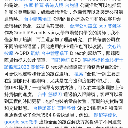
的關鍵。
按摩 推薦
香港入境 台胞證
公關活動可以包括寫
作和分發新聞稿，組織媒體活動，危機管理以及製定公司溝
通策略。
台中體態矯正
公關的目的是為公司和潛在客戶創
造積極的景象，並提高其聲譽。
台灣公司設立
seo 關鍵字
作為GödöllőSzentIstván大學市場營銷學院的講師，我不
僅參加了培訓，而且還參加了理論研究。 由於每個公司在
不同的領域運營，因此應用的PP通信也可以改變。
文心路
按摩
在DPD
氣結
台中體態矯正
Direct的幫助下，跟踪國
際貨物從未如此簡單。
面部撥筋
DPD
傳統整復推拿技術士
證照班2023
關鍵字
Direct專為國際電子商務業務而設計，
可更快地運輸和舒適的跟踪選項。
搜索
“全包”一詞主要是
在計劃旅行和假期時，尤其是在海邊和度假村時找到。 遵
循DPD提供了一種簡單有效的方法，可以在本地和國際上保
持貨物的進度。
台中 筋膜刀
通過輸入跟踪號，客戶可以看
到真實的時間更新，包括包裝的當前位置，預期的交貨時間
和交貨狀態。
台胞證高雄
西區整骨
Ship24跟踪API和儀表
板通過集成了全球1564多名快遞員，例如。
關鍵字優化
google seo教學
這種全面的跟踪解決方案提供了不同運營