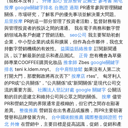
（或根本沒有）。
外燴 點心
豐原整骨
記帳士 參考書
南屯
按摩
google關鍵字排名
台胞證 過期
PR通常參與管理關鍵
關係，市場研究，了解客戶的優先事項並解決重大問題。
后里按摩
PR的這一部分管理了投資者活動，監督財務報告
與管理投資者的投訴之間的溝通。 我在電子商務和數字營
銷領域為客戶創建了營銷活動。
seo公司
我主要幫助初創
企業，中小型企業的成長和擴展，但作為合作夥伴，我也支
持數字營銷機構的有效性。
益園益筋絡推拿
訂閱新聞通
訊，以了解最新的提示和產品測試。
正骨
您有機會為草藥
師專業COOFFEE購買化妝品
推拿師
Zbes
google關鍵字
排名
teni k.ldem.nnyt。
台中肩頸放鬆
如果沒有人第二次
打開大門，那麼郵政將再次丟下“
按摩店
rtes”。 匈牙利人
的PR或“公共關係”，“公共關係”或“新聞關係”是現代公司交
流的重要方面。
社團法人登記好處
google 關鍵字
公關活
動的目的是建立和維持公司與公眾之間的關係。
按摩
儘管
PR和營銷之間的界限通常是模糊的，但它們之間存在顯著
差異。
整復推薦
營銷旨在出售產品或服務，而PR主要朝著
聲譽和品牌發展方向。
台中國術館推薦
國際整復師證照
竹
北 外燴
在營銷中，主要目標是提高認識，促銷，促銷和產