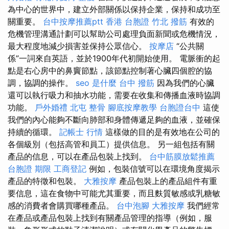
為中心的世界中，建立外部關係以保持企業，保持和成功至
關重要。
台中按摩推薦ptt
香港 台胞證
竹北 撥筋
有效的
危機管理溝通計劃可以幫助公司處理負面新聞或危機情況，
最大程度地減少損害並保持公眾信心。
按摩店
“公共關
係”一詞來自英語，並於1900年代初開始使用。 電脈衝的起
點是右心房中的鼻竇節點，該節點控制著心臟四個腔的協
調，協調的操作。
seo 是什麼
台中 撥筋
因為我們的心臟
還可以執行吸力和抽水功能，需要在收集和傳播血液時協調
功能。
戶外婚禮
北屯 整骨
腳底按摩教學
台胞證台中
這使
我們的內心能夠不斷向肺部和身體傳遞足夠的血液，並確保
持續的循環。
記帳士 行情
這樣做的目的是有效地在公司的
各個級別（包括高管和員工）提供信息。 另一組包括有關
產品的信息，可以在產品包裝上找到。
台中筋膜放鬆推薦
台胞證 期限
工商登記
例如，包裝信號可以在環境角度揭示
產品的特徵和包裝。
大雅按摩
產品包裝上的產品組件有重
要信息，這在食物中可能尤其重要，而且麩質敏感或乳糖敏
感的消費者會購買哪種產品。
台中泡腳
大雅按摩
我們經常
在產品或產品包裝上找到有關產品管理的指導（例如，服