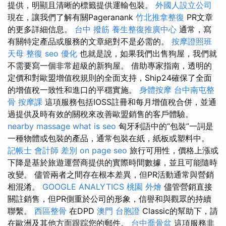
提供，明顯且清晰的標籤提供運輸包裝。
外國人設立公司
現在，讓我們了解有關Pageranank
竹北推拿整復
PR文章
的更多詳細信息。
台中 撥筋
養生整復推廣中心
通常，寫
有關特定產品或服務的文章絕對不是必需的。
按摩證照班
天母 整復
seo 優化
也就是說，如果我們出售狗屋，我們就
不需要寫一個非常超級的新狗屋。 借助專家指南，透明的
定價和對歐盟增值稅規則的全面支持，Ship24確保了全面
的增值稅一致性和進口的平穩實施。
身體按摩
台中南屯整
骨
按摩課
這項服務包括IOSS註冊和每月增值稅合併，並通
過提供及時有效的關稅來改善歐盟銷售的客戶體驗。
nearby massage
what is seo
匈牙利語中的“包裝”一詞是
一種物體或包裝的產品，通常包裝在紙，紙板或塑料中。
記帳士 會計師 差別
on page seo
旅行可用性，價格上漲或
下降是基於旅遊運營商提供的實際時間數據，並且可能隨時
改變。 儘管兩者之間存在根本差異，但PR活動通常與營銷
相混淆。
GOOGLE ANALYTICS
桃園 外燴
儘管營銷直接
關註銷售，但PR側重於公司的形象，信譽和與觀眾的持續
聯繫。
西區整骨
在DPD
澳門 台胞證
Classic的幫助下，請
在歐洲及其他方面跟踪您的郵件。
台中喬骨盆
這項服務非