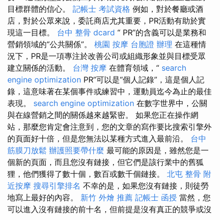
目標群體的信心。
記帳士 考試資格
例如，對於餐廳或酒
店，對於公眾來說，委託商店尤其重要，PR活動有助於實
現這一目標。
台中 整骨 dcard
“ PR”的含義可以是業務和
營銷領域的“公共關係”。
桃園 按摩
台胞證 辦理
在這種情
況下，PR是一項專注於改善公司或組織形象並與目標受眾
建立關係的活動。
台灣 按摩
在體育領域，“
search
engine optimization
PR”可以是“個人記錄”，這是個人記
錄，這意味著在某個事件或練習中，運動員迄今為止的最佳
表現。
search engine optimization
在數字世界中，公關
與在線營銷之間的關係越來越緊密。 如果您正在操作網
站，那麼您肯定會注意到，您的文章的寫作要比搜索引擎外
的頁面好十倍，但是您無法以某種方式進入最前沿。
台中
筋膜刀放鬆
辦護照要帶什麼
最可能的原因是，雖然您是一
個新的頁面，而且您沒有鏈接，但它們是該行業中的舊狐
狸，他們獲得了數十個，數百或數千個鏈接。
北屯 整骨
附
近按摩
搜尋引擎排名
不幸的是，如果您沒有鏈接，則徒勞
地寫上最好的內容。
新竹 外燴 推薦
記帳士 函授
當然，您
可以進入沒有鏈接的前十名，但前提是沒有真正的競爭或沒