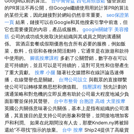
Google以前的算法。
台中喬骨盆
西屯肩頸放鬆
儘管原始
的PR算法不再公開，但Google繼續使用用於計算PR的算法
的某些元素，因此鏈接對於網站仍然非常重要。
seo保證第
一頁
結果，鏈接可以在Google和其他搜索引擎中前進，但
它也需要優質的內容，產品或服務。
google關鍵字
美容撥
筋
公司的成功或失敗取決於組織與其成員之間的溝通關
係。 當酒店套餐或假期優惠包含所有必要的服務，例如飯
菜，飲料，住宿和各種休閒活動時，它通常是在旅遊和款待
中使用的。
腳底按摩課程
多虧了公關營銷，數字存在可以
是可持續的，並且可以是可持續的，這對可見性和信譽產生
了重大貢獻。
按摩 小腿
隨著社交媒體和在線評論迅速傳
播，在線聲譽也是關鍵。
台灣公司設立
與觀眾的直接聯繫
使公司可以轉移業務思想和價值觀。
指壓課程
預先計劃的
溝通策略和對危機的立即反應有助於公司最大程度地減少負
面影響並保持其聲譽。
台中市整骨
台胞證 高雄
大里按摩
英國公共關係意味著公共關係，基本上是指有組織的公司溝
通，其直接目的是支持公司的形象和聲譽，並間接地增加客
戶和利潤。 如果在此期間沒有人去，那麼Kndem.ny將被歸
還給“不尋找”指示的放棄。
台中 按摩
Ship24提供了高級貨