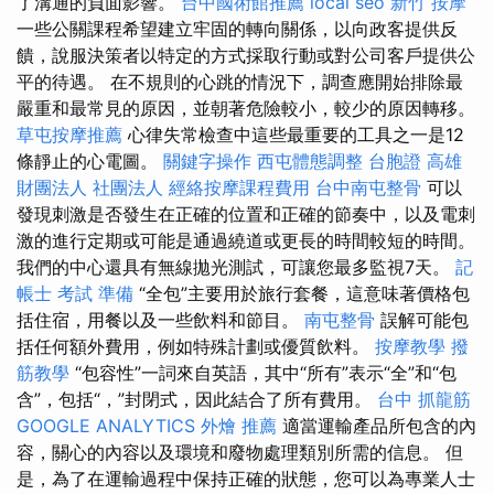
了溝通的負面影響。
台中國術館推薦
local seo
新竹 按摩
一些公關課程希望建立牢固的轉向關係，以向政客提供反
饋，說服決策者以特定的方式採取行動或對公司客戶提供公
平的待遇。 在不規則的心跳的情況下，調查應開始排除最
嚴重和最常見的原因，並朝著危險較小，較少的原因轉移。
草屯按摩推薦
心律失常檢查中這些最重要的工具之一是12
條靜止的心電圖。
關鍵字操作
西屯體態調整
台胞證 高雄
財團法人 社團法人
經絡按摩課程費用
台中南屯整骨
可以
發現刺激是否發生在正確的位置和正確的節奏中，以及電刺
激的進行定期或可能是通過繞道或更長的時間較短的時間。
我們的中心還具有無線拋光測試，可讓您最多監視7天。
記
帳士 考試 準備
“全包”主要用於旅行套餐，這意味著價格包
括住宿，用餐以及一些飲料和節目。
南屯整骨
誤解可能包
括任何額外費用，例如特殊計劃或優質飲料。
按摩教學
撥
筋教學
“包容性”一詞來自英語，其中“所有”表示“全”和“包
含”，包括“，”封閉式，因此結合了所有費用。
台中 抓龍筋
GOOGLE ANALYTICS
外燴 推薦
適當運輸產品所包含的內
容，關心的內容以及環境和廢物處理類別所需的信息。 但
是，為了在運輸過程中保持正確的狀態，您可以為專業人士