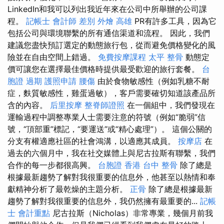
LinkedIn和我可以列出我近年來在公司中所舉辦的公司課
程。
記帳士 會計師 差別
外燴 高雄
PR有許多工具，因為它
包括公司與環境聯繫的所有通信渠道和流程。 因此，我們
建議您盡快預訂選定的動態旅行包，從而避免價格變化的風
險並在自由空間上錯過。
免費按摩課程
太平 整骨
動態定
價可讓您在選擇最佳價格時提供最受歡迎的旅行套餐。
台
胞證 過期
護照申請
腰傷
由於食物敏感性（例如乳糖不耐
症，麩質敏感性，雞蛋過敏），客戶需要確切知道該產品所
含的內容。
后里按摩
整脊師證照
在一個組中，我們發現在
運輸過程中調整專業人士需要注意的符號（例如“脆弱”信
號，“頂部重”標記，“要運送”或“精心處理”）。 這個公關的
分支有權適應社區的社會鴻溝，以適應其成員。
按摩店
在
過去的六個月中，我在社交媒體上與尼古拉斯有聯繫，我們
合作的每一步都很高興。
台胞證 香港
台中 整骨
除了總是
根據最新趨勢了解對我很重要的信息外，他甚至以熱情和奉
獻精神分析了最乾燥的主題分析。
正骨
除了總是根據最新
趨勢了解對我很重要的信息外，我仍然擁有最重要的...
記帳
士 會計重點
尼古拉斯（Nicholas）非常專業，幾個月前我