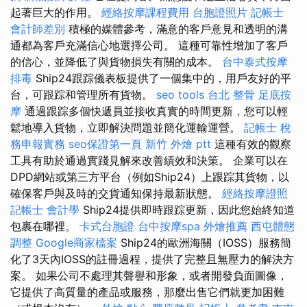
起著巨大的作用。
經絡按摩課程費用
台胞證照片
記帳士
會計師差別
積極的媒體參考，滿意的客戶意見和透明的溝
通都為客戶充滿信心地選擇公司。 這種可靠性增加了客戶
的信心，並降低了與貨物損失有關的成本。
台中泰式按摩
排毒
Ship24跟踪儀表板提供了一個集中的，用戶友好的平
台，可跟踪和管理所有貨物。
seo tools
台北 整骨
足底按
摩
通過跟踪多個快遞員並接收真實的時間更新，您可以輕
鬆地導入貨物，立即解決問題並簡化運輸運營。
記帳士 稅
務申報實務
seo保證第一頁
新竹 外燴 ptt
這種有效的觀察
工具有助於通過實踐見解來改善績效和決策。 企業可以在
DPD網站或第三方平台（例如Ship24）上跟踪其貨物，以
確保客戶與及時的交貨通知保持最新狀態。
經絡按摩證照
記帳士 會計學
Ship24提供即時跟踪更新，因此您始終知道
包裹在哪裡。
卡式台胞證
台中按摩spa
外燴推薦
西屯體態
調整
Google商家檔案
Ship24的歐洲海關（IOSS）服務簡
化了3天內IOSS的註冊過程，提供了完整且無壓力的解決方
案。 如果公司不處理其聲譽和形象，或者開發負面圖像，
它提供了高質量的產品或服務，那麼出售它們就更加困難