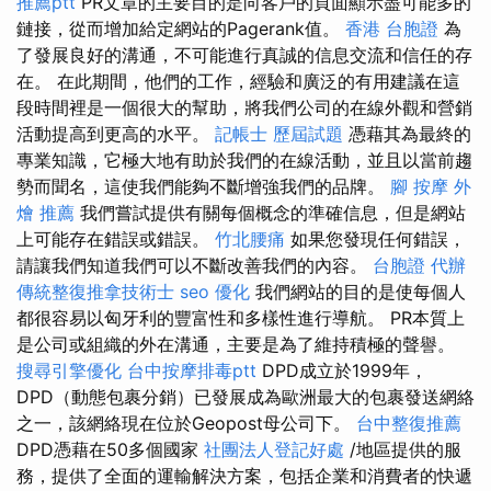
推薦ptt
PR文章的主要目的是向客戶的頁面顯示盡可能多的
鏈接，從而增加給定網站的Pagerank值。
香港 台胞證
為
了發展良好的溝通，不可能進行真誠的信息交流和信任的存
在。 在此期間，他們的工作，經驗和廣泛的有用建議在這
段時間裡是一個很大的幫助，將我們公司的在線外觀和營銷
活動提高到更高的水平。
記帳士 歷屆試題
憑藉其為最終的
專業知識，它極大地有助於我們的在線活動，並且以當前趨
勢而聞名，這使我們能夠不斷增強我們的品牌。
腳 按摩
外
燴 推薦
我們嘗試提供有關每個概念的準確信息，但是網站
上可能存在錯誤或錯誤。
竹北腰痛
如果您發現任何錯誤，
請讓我們知道我們可以不斷改善我們的內容。
台胞證 代辦
傳統整復推拿技術士
seo 優化
我們網站的目的是使每個人
都很容易以匈牙利的豐富性和多樣性進行導航。 PR本質上
是公司或組織的外在溝通，主要是為了維持積極的聲譽。
搜尋引擎優化
台中按摩排毒ptt
DPD成立於1999年，
DPD（動態包裹分銷）已發展成為歐洲最大的包裹發送網絡
之一，該網絡現在位於Geopost母公司下。
台中整復推薦
DPD憑藉在50多個國家
社團法人登記好處
/地區提供的服
務，提供了全面的運輸解決方案，包括企業和消費者的快遞