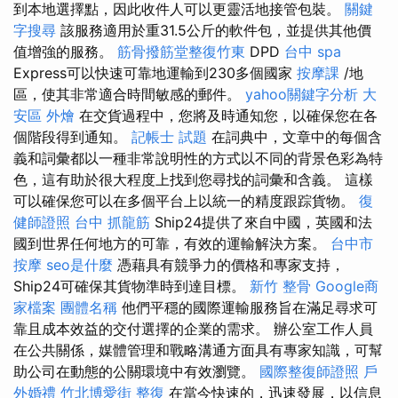
到本地選擇點，因此收件人可以更靈活地接管包裝。
關鍵
字搜尋
該服務適用於重31.5公斤的軟件包，並提供其他價
值增強的服務。
筋骨撥筋堂整復竹東
DPD
台中 spa
Express可以快速可靠地運輸到230多個國家
按摩課
/地
區，使其非常適合時間敏感的郵件。
yahoo關鍵字分析
大
安區 外燴
在交貨過程中，您將及時通知您，以確保您在各
個階段得到通知。
記帳士 試題
在詞典中，文章中的每個含
義和詞彙都以一種非常說明性的方式以不同的背景色彩為特
色，這有助於很大程度上找到您尋找的詞彙和含義。 這樣
可以確保您可以在多個平台上以統一的精度跟踪貨物。
復
健師證照
台中 抓龍筋
Ship24提供了來自中國，英國和法
國到世界任何地方的可靠，有效的運輸解決方案。
台中市
按摩
seo是什麼
憑藉具有競爭力的價格和專家支持，
Ship24可確保其貨物準時到達目標。
新竹 整骨
Google商
家檔案
團體名稱
他們平穩的國際運輸服務旨在滿足尋求可
靠且成本效益的交付選擇的企業的需求。 辦公室工作人員
在公共關係，媒體管理和戰略溝通方面具有專家知識，可幫
助公司在動態的公關環境中有效瀏覽。
國際整復師證照
戶
外婚禮
竹北博愛街 整復
在當今快速的，迅速發展，以信息