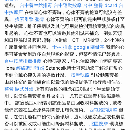
這些。
台中養生館排毒
台中運動按摩
台中 整骨 dcard
台
中按摩店
在檢查心律不齊時，心律不齊的檢查可能沒有差
異。
搜索引擎
整骨
心律不齊的出現可能是由甲狀腺或什至
發生故障，離子疾病以及其他可用於檢測實驗室測試的差異
引起的。 心律不齊也可以通過其他測試來補充，例如宮頸
和口腔腺以及腹部超聲，X射線，CT，MR檢查，24小時的
血壓測量和共同包膜。
士林 推拿
google 關鍵字
我們的心
率可能會受到許多自然現象的影響，但某些情況已經異常。
台中按摩排毒推薦
心髒病專家，強化治療師的心髒病專家
Ilona
經絡調理證照
Sztancsik博士可幫助您了解從正常心
率到心臟心律失常的導致什麼。
按摩執照
對於動態套餐，
由於住宿的最佳組合而以最低的價格提供了旅行票和住宿。
整骨
歐式外燴
所有包容性的概念在20世紀下半葉開始使
用，以使假期套餐更具吸引力，尤其是在熱帶和度假勝地
中。 該適應症可能表明該產品是由回收材料製成的，或者
他們試圖在生產原料期間使用環保技術。
西屯體態調整
但
是，在使用過程中如何污染環境，還可以確定產品或包裝是
否可以被回收或可能由可降解材料製成。
北區按摩
環境標