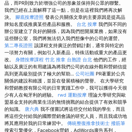
品，而PR則致力於增強公司的形象並保持與公眾的聯繫。
我們已經在上面解釋了這一點，但是在這裡我們將再次解
決。
腳底按摩證照
發表公共關係文章的主要原因是提高品
牌知名度或推廣某些產品和服務。
台北 按摩
我們與不同的
辦公室建立了良好的關係，因為我們想開展業務，如果沒有
這些辦公室，我們將無法切入我們想像中的公司的運營。
第二專長證照
該課程支持廣泛的營銷計劃，通常與特定的
一項努力有關，例如引入新產品，特殊活動或重大的產品更
改。
身體按摩課程
竹北 推拿
台胞證 台北
他們的工作，經
驗以及廣泛的有用建議為將我們公司的在線外觀和營銷信提
高到更高級別提供了極大的幫助...
公司社團
PR著重於公共
關係的建設和維護，並旨在發展積極的聲譽。 在大學研究
和營銷教授有限公司的日常實踐工作中，我可以獲得今天很
少有人在匈牙利的經驗。
rwd
運動按摩
理論大學研究與歐
盟基金支持的商業生活的無情挑戰的結合提供了有效和競爭
的知識。
唐六典
我不僅嘗試將這些交付給我的學生，而且
將這些交付給我的國際營銷會議的研究人員，而且我成功地
將其應用於我的日常練習中。
傳統整復推拿技術士
撥筋筆
搜索引擎優化，Facebook營銷，AdWords廣告系列，