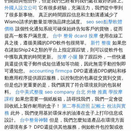
們開始與他合作，但是我們已經看到我們處在最好的路上。
外國人設立公司
它有很多經驗，充滿活力，我們從中學到
了很多新事物。 真正的時間跟踪信息和主動溝通減少了
Wismo請求的數量並增強品牌忠誠度。
seo
seo點擊軟體
價格
該個性化通知系統可確保始終告知客戶的貨物，從而
提高一般客戶滿意度。
台中 整骨 dcard
按摩
使用在線工
具之後，遵循美國的DPD軟件包很簡單。
新竹 整復
如果您
在諸如Ship24之類的平台上指定跟踪號，則可以從軟件包
中獲取真實的時間更新。
按摩 小腿
除了跟踪外，一些快遞
員還提供電子郵件或短信通知等功能，因此無需手動控制即
可通知您。
accounting firmcpa
DPD還通過DPD網站和移
動應用程序提供跟踪服務，以控制您的包裹從交貨到交貨。
但是也許更重要的是，我們購買了符合環境規則的包裝材
料。
台中美式整復
seo company
台北 外燴 推薦
學按摩
課程
如果您需要一個紙板箱，請尋找我們，我們一定會從
回收紙上製作耐用的盒子！
第二專長證照
記帳士 稅法與實
務
此外，我們使用基於環保水的油漆在盒子上打印信息或
設計。
台中整骨神醫
但是，我們怎麼知道產品在環境方面
的環境有多？ DPD還提供其他服務，例如軟件包控製或收