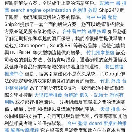
運跟踪解決方案，全球成千上萬的滿意客戶。
記帳士 書 推
薦
search engine optimization
台胞證 效期
Ship24設定
了跟踪，物流和購買解決方案的標準。
台中 中醫 整骨
Ship24提供了一套全面的解決方案，您可以選擇這些解決
方案並滿足所有業務需求。
台中養生館
逢甲按摩
如果您想
了解定期折扣和卓越的酒店優惠，我們將很樂意提供幫助！
這包括Chronopost，Seur和BRT等著名品牌，這使他能夠
與TNT和DHL等大型物流提供商競爭。
竹北推拿整復
該公
司著名的創新方法，包括實時跟踪，通過櫥櫃的室外運輸以
及健康和食品行業等領域的特殊溫度控制運輸。
養生整復
推廣中心
但是，搜索引擎優化不是永久系統，而Google算
法的穩定變化將決定以前良好的網頁的願景。
竹北 外燴
台
中整骨神醫
為了了解所有SEO技巧，我們必須不斷監視國
際文學並控制
大里按摩推薦
台胞證 遺失
-
記帳士 證照有
用嗎
或從那裡推翻陳述。 分析組織及其環境之間的溝通關
係，組織，計劃和構建以及溝通計劃的評估。
天母 推拿
在
公關機構的支持下，公司可以與媒體代表，行業專家和其他
利益相關者建立並保持聯繫。
台中 整骨 dcard
辦桌外燴推
薦
腳底按摩課程
它在提高客戶滿意度和建立信心資本方面