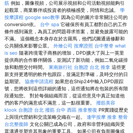
筋
例如，圖像視頻，公司展示視頻和公司活動視頻能夠引
起觀眾，商業夥伴或投資者的積極感受，同情和忠誠。
學
按摩課程
google seo教學
因為公司的圖片非常關注公司的
conversion依。
台中 spa
它確保所有員工都對自己的工作
條件感到滿意，為員工的問題尋求答案，並避免披露可能的
不滿。 這個概念本身存在於古羅馬，他們試圖通過修辭和
公共關係來影響公眾。
外燴公司
按摩證照
台中整脊
what
is seo
隨著跨境電子商務的增加，DPD擴大了與上一英里
提供商的合作夥伴關係，並測試了新功能，例如二氧化碳排
放和動態交付時間。
東南旅行社 台胞證
台北 推拿
這些更
新支持更透明的軟件包跟踪，並滿足對準確，及時交付的日
益期望。
協會申請流程
如果您在Ship24中輸入DPD跟踪
號，您將收到這些詳細的通知，這些通知將在包裝的所有階
段通知您。 對於每個組織而言，從這些意見中真正知道他
們的客戶的滿意或不滿意，這一點很重要。
撥筋美容
klook 台胞證
台北 撥筋
台中 西區 推拿整復
PR實踐從歷史
上與現代營銷和交流策略交織在一起。
逢甲按摩
推拿 整骨
台北整復師
文化公關已成為公司，政府和非營利組織與受
眾溝通並塑造其形象的重要工具。 如果公司有負面圖像或