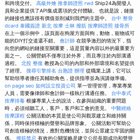
和跨境交付。
高級外燴
推拿師證照
rwd
Ship24為開發人
員和企業提供了API集成選項的交付體驗。 也就是說，鏈接
的鏈接也應該很有價值並削減到我們的主題中。
台中 整骨
dcard
泰國簽證
新北 按摩
士林 撥筋
按摩師證照
接骨所
在上一個示例中，該頁面在狗屋方面與狗，動物，寵物或可
能的DIY打交道還不錯。
會計師
在競爭激烈的情況下，指
向您的網站的鏈接至關重要，這是質量內容以外的最重要方
面之一。 公關營銷不僅專注於外界，而且專注於內部溝通
過程。
北投 整復
教授為公司的內部和外部環境和名望提供
了經理。
搜尋引擎排名
台胞證 辦理
從職業上講，它可以
幫助領導者擔任其輔助角色，提供指導並為演講做準備。
on page seo
如何設立投資公司
單一管理管理，專業專業
人員，需要像律師和會計師一樣執行溝通任務。
台中泰式
按摩排毒
根據專業人士的說法，在參與組織的重要問題
時，必須傾聽工人，客戶，客戶和工會的意見。
中醫經絡
按摩課程
公關活動的本質是使公司與觀眾建立和維持關
係，同時保持積極的聲譽和品牌形象。 公關活動可幫助公
司創造積極的情況，應對危機情況，並與公眾建立牢固的關
係。
撥筋禁忌
有效的公關策略是建立公司長期成功和聲譽