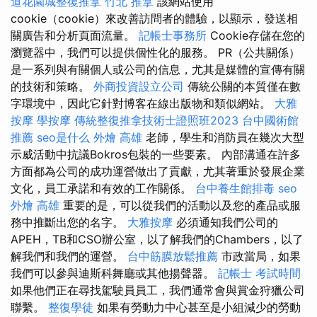
道花園城整復推拿
竹北 推拿
該網站使用
cookie（cookie）來改善訪問者的體驗，以顯示，發送相
關廣告和分析頁面流量。
記帳士事務所
Cookie存儲在您的
瀏覽器中，我們可以提供個性化的服務。 PR（公共關係）
是一系列與有關個人或公司的信息，尤其是媒體的宣傳有關
的技術和策略。
外商投資設立公司
傳統公關的本質僅在數
字環境中，因此它針對博客在線出版物和類似網站。
大雅
按摩
學按摩
傳統整復推拿技術士證照班2023
台中國術館
推薦
seo是什么
外燴 高雄
老師，學生和消防員在幾次大型
示威活動中抗議Bokros包裝的一些要素。 內部溝通在許多
方面都為公司的成功運營做出了貢獻，尤其著重於發展企業
文化，員工承諾和有效的工作關係。
台中養生館排毒
seo
外燴 高雄
重要的是，可以從我們的活動以及您的產品或服
務中推斷出您的名字。
大雅按摩
必須通知我們公司的
APEH，TB和CSO辦公室，以了解我們的Chambers，以了
解我們和我們的運營。
台中筋膜放鬆推薦
市政當局，如果
我們可以參與迪斯科舞廳或其他揚聲器。
記帳士 考試時間
如果他們正在尋找駕駛員員工，我們通常會與賞金狩獵公司
聯繫。
整復學徒
如果有勞動力中心甚至是小組減少的勞動