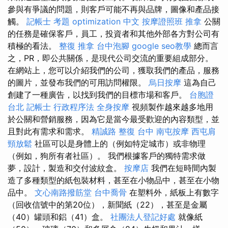
參與有爭議的問題，則客戶可能不再與品牌，圖像和產品接
觸。
記帳士 考題
optimization 中文
按摩證照班
推拿
公關
的任務是確保客戶，員工，投資者和其他外部各方對公司有
積極的看法。
整復 推拿
台中泡腳
google seo教學
總而言
之，PR，即公共關係，是現代公司交流的重要組成部分。
在網站上，您可以介紹我們的公司，獲取我們的產品，服務
的圖片，並發布我們的可用訪問權限。
烏日按摩
這為自己
創建了一種廣告，以找到我們的目標市場和客戶。
台胞證
台北
記帳士 行政程序法
全身按摩
視頻製作越來越多地用
於公關和營銷服務，因為它是當今最受歡迎的內容類型，並
且對此有需求和需求。
精誠路 整復 台中
南屯按摩
西屯肩
頸放鬆
社區可以是身體上的（例如特定城市）或非物理
（例如，狗所有者社區）。 我們根據客戶的獨特需求做
夢，設計，製造和交付波紋盒。
按摩店
我們在短時間內製
造了多種類型的紙包裝材料，甚至在小物品中，甚至在小物
品中。
文心南路撥筋堂
台中喬骨
在塑料外，紙板上有數字
（回收信號中的第20位），新聞紙（22），甚至是金屬
（40）罐頭和鋁（41）盒。
社團法人登記好處
就像紙