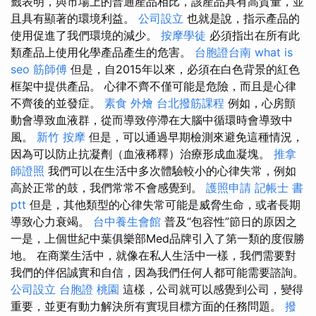
籤表明，與市場上的普通產品相比，該產品具有高質量，並
且具有顯著的環境利益。
公司設立
也就是說，指示產品的
使用促進了我們環境的減少。
按摩學徒
必須指出在所有此
類產品上使用化學產品產生的危害。
台胞證台南
what is
seo
筋師傅
但是，自2015年以來，必須在白色背景的紅色
框架中提供產品。 心律不齊不僅可能是危險，而且是心律
不齊後的並發症。
素食 外燴
台北撥筋課程
例如，心房顫
動會導致血液群，從而導致停滯在大腦中循環時會導致中
風。
新竹 按摩
但是，可以通過早期檢測來避免這種情況，
因為可以防止抗凝劑（血液稀釋）治療形成血凝塊。
推拿
師證照
我們可以在生活中多次體驗較小的心律失常，例如
高於正常的鼓，我們常常不會感覺到。
護照申請
記帳士 書
ptt
但是，其他類型的心律失常可能是威脅生命，或者長期
導致心力衰竭。
台中養生會館
普及“包容性”節日的原因之
一是，上個世紀中葉俱樂部Med品牌引入了第一類的度假勝
地。 在商業生活中，就像在私人生活中一樣，我們需要對
我們的伴侶誠實和自信，因為我們任何人都可能需要諮詢。
公司設立
台胞證 桃園
這樣，公司就可以感覺到公司，變得
重要，並更有動力解決所有實現目標方面的任務問題。
撥