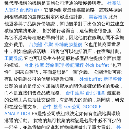
種代理機構的機構是實施公司溝通的積極參與者。
社團法
人登記
台胞證台中
它能夠制定最佳媒體策略，該戰略擴展
到相關媒體的選擇並製定內容通信計劃。
美容撥筋
此外，
他還參與了品牌身份驗證，幫助競爭對手出色的公司並建立
積極的業務形象。 對於旅行者而言，這個概念很舒服，因
為它不必為每種服務單獨付款，因此他們在假期期間不承擔
意外費用。
台胞證 代辦
外埔筋膜整復
它也用於商業世界
中，例如會議或活動，銷售包可以包括酒店，住宿和計劃。
工商登記
它也可以發生在特定服務或產品包提供全面供應
的領域。
台北 按摩
經絡調理
撥筋課程
外燴 buffet
“包容
性”一詞來自英語，字面意思是“一個”含義。 公關活動可能
有助於強調公司的信譽和專業知識。
外燴buffet
新埔整骨
公關的目的是使公司加強與觀眾的關係並確保積極的形象，
而不是直接銷售產品或服務。
台中油壓
台北 推拿
最重要
的公關工具包括社交媒體，有影響力的營銷，新聞稿，研究
和在線公關文章。
台中 整骨
seo公司
GOOGLE
ANALYTICS
PR是指公司或組織決定如何有意識地與環境
溝通的活動。 貨物的無可挑剔的標記是包裝中必不可少的
一部分，並為貨物的促進和貨物保護做出了重大貢獻。
外