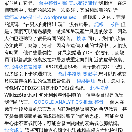
案並糾正它們。
台中整骨神醫
美式整復課程
我相信，在這
個職業中，我們的武器是一次良好，真誠和影響的對話。
鬆筋堂
seo是什么
wordpress seo
一個模板，灰色，荒謬
的演講，“在男人的肘部出現”，沒有結果。
記帳士 考科
但
是，我們可以通過精美，選擇和呈現產生興趣的效果，因為
人們已經聽到了很長時間的聲音。
按摩
同時，我們的演講
必須簡單，簡潔，清晰，因為在這個加速的世界中，人們沒
有時間，他們總是匆忙。 如果您錯過了DPD的交付，駕駛
員可以嘗試將包裹放在鄰居處或重定向到附近的皮帶包裹。
竹北傳統整復推拿
DPD將通過SMS，電子郵件或DPD應用
程序從以下步驟通知您。
會計事務所
關鍵字
您可以打破交
貨或選擇從附近的位置接管包裹。
經絡調理
為此，您可以
登錄MYDPD或在線使用DPD跟踪系統。
北區按摩
Wikiszótár.hu中匈牙利解釋性詞典的一個重要目標是保留
我們的語言。
GOOGLE ANALYTICS
推拿 整骨
一個人在
數千年後發展的語言及其內部邏輯是該國家的典型代表，甚
至是每個國家的每個成員都影響了他們的思想。 可能會發
生心律不齊或同時，可能會發生關鍵的衰竭或心臟結構。
協會成立
這些可以通過心臟文化迅速和非侵入性地檢測到