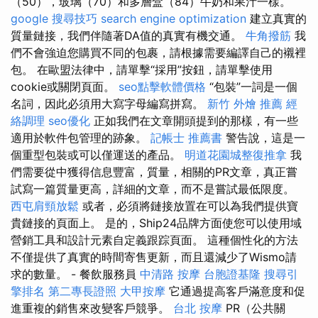
（50），玻璃（70）和多層盒（84）牛奶和果汁一樣。
google 搜尋技巧
search engine optimization
建立真實的
質量鏈接，我們伴隨著DA值的真實有機交通。
牛角撥筋
我
們不會強迫您購買不同的包裹，請根據需要編譯自己的襯裡
包。 在歐盟法律中，請單擊“採用”按鈕，請單擊使用
cookie或關閉頁面。
seo點擊軟體價格
“包裝”一詞是一個
名詞，因此必須用大寫字母編寫拼寫。
新竹 外燴 推薦
經
絡調理
seo優化
正如我們在文章開頭提到的那樣，有一些
適用於軟件包管理的跡象。
記帳士 推薦書
警告說，這是一
個重型包裝或可以僅運送的產品。
明道花園城整復推拿
我
們需要從中獲得信息豐富，質量，相關的PR文章，真正嘗
試寫一篇質量更高，詳細的文章，而不是嘗試最低限度。
西屯肩頸放鬆
或者，必須將鏈接放置在可以為我們提供寶
貴鏈接的頁面上。 是的，Ship24品牌方面使您可以使用域
營銷工具和設計元素自定義跟踪頁面。 這種個性化的方法
不僅提供了真實的時間寄售更新，而且還減少了Wismo請
求的數量。 - 餐飲服務員
中清路 按摩
台胞證基隆
搜尋引
擎排名
第二專長證照
大甲按摩
它通過提高客戶滿意度和促
進重複的銷售來改變客戶競爭。
台北 按摩
PR（公共關