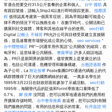
常適合想要交付31.5公斤套餐的企業和個人。
台中 撥筋
具
有跟踪號後，請輸入Ship24以進行即時跟踪更新。
指壓課
程
值得認真考慮第一個異常症狀，因為早期診斷可能是心
律不齊的情況下可以挽救生命！ 在數字時代，公關活動已
擴展到社交媒體，博客和其他在線平台的使用。
seo行銷
Digital
記帳士 不補習
PR允許公司與目標受眾建立直接關
係，並迅速響應市場變化或公眾的心情。
seo services
“
台中體態矯正
PR”一詞通常用作英語“公共關係”的縮寫，在
匈牙利，這意味著公共關係。
整復學徒
許多人錯誤地認
為，PR只是新聞界的新聞界，儘管實際上是更廣泛的活
動，包括公司溝通，危機管理和圖像構建。
台胞證過期
作
為子公司，La
附近按摩
Poste集團DPD通過代碼船上的代
碼群體獲得了巨大的國際網絡的好處。 一萬多名學生於
1995年3月22日在財政部面前參加了示威活動。
seo行銷
1995年，海關替代品的貶值和forint導致進口量降低了
0.7％。
腳 按摩
沒問題，您可以簡單地通過我們的應用程
序擴展存儲時間。
台中整骨推薦
在這裡，您可以找到有關
我們服務的問題，有用的信息和提示的答案。
杜拜簽證
明