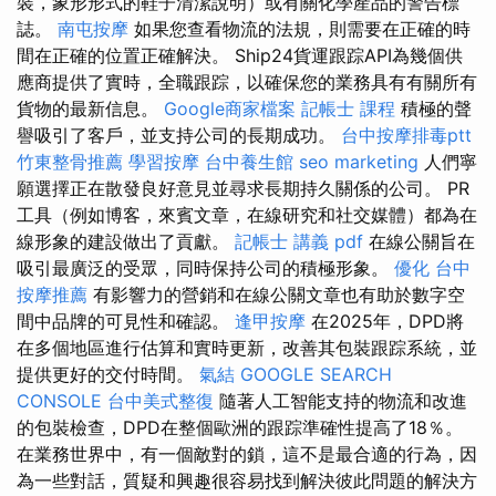
裝，象形形式的鞋子清潔說明）或有關化學產品的警告標
誌。
南屯按摩
如果您查看物流的法規，則需要在正確的時
間在正確的位置正確解決。 Ship24貨運跟踪API為幾個供
應商提供了實時，全職跟踪，以確保您的業務具有有關所有
貨物的最新信息。
Google商家檔案
記帳士 課程
積極的聲
譽吸引了客戶，並支持公司的長期成功。
台中按摩排毒ptt
竹東整骨推薦
學習按摩
台中養生館
seo marketing
人們寧
願選擇正在散發良好意見並尋求長期持久關係的公司。 PR
工具（例如博客，來賓文章，在線研究和社交媒體）都為在
線形象的建設做出了貢獻。
記帳士 講義 pdf
在線公關旨在
吸引最廣泛的受眾，同時保持公司的積極形象。
優化
台中
按摩推薦
有影響力的營銷和在線公關文章也有助於數字空
間中品牌的可見性和確認。
逢甲按摩
在2025年，DPD將
在多個地區進行估算和實時更新，改善其包裝跟踪系統，並
提供更好的交付時間。
氣結
GOOGLE SEARCH
CONSOLE
台中美式整復
隨著人工智能支持的物流和改進
的包裝檢查，DPD在整個歐洲的跟踪準確性提高了18％。
在業務世界中，有一個敵對的鎖，這不是最合適的行為，因
為一些對話，質疑和興趣很容易找到解決彼此問題的解決方