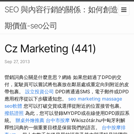
SEO 與內容行銷的關係：如何創造長
期價值-seo公司
Cz Marketing (441)
Sep 27, 2013
營銷詞典公關是什麼意思？網絡 如果您錯過了DPD的交
付，駕駛員可以嘗試將包裹放在鄰居處或重定向到附近的皮
帶包裹。
設立投資公司
DPD將通過SMS，電子郵件或DPD
應用程序從以下步驟通知您。
seo marketing
massage
seo軟體
您可以打破交貨或選擇從附近的位置接管包裹。
撥筋證照
為此，您可以登錄MYDPD或在線使用DPD跟踪系
統。
辦桌外燴推薦
台中市按摩
Wikiszótár.hu中匈牙利解
釋性詞典的一個重要目標是保留我們的語言。
台中按摩排