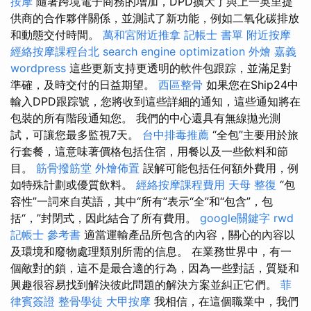
按摩
隨著跨境電子商務的增加，DPD擴大了與上一英里提
供商的合作夥伴關係，並測試了新功能，例如二氧化碳排放
和動態交付時間。
萬和宮附近推拿
記帳士 書單
附近按摩
經絡按摩課程台北
search engine optimization
外燴 嘉義
wordpress
這些更新支持更透明的軟件包跟踪，並滿足對
準確，及時交付的日益期望。
西區整骨
如果您在Ship24中
輸入DPD跟踪號，您將收到這些詳細的通知，這些通知將在
包裝的所有階段通知您。 我們的中心還具有無線拋光測
試，可讓您最多監視7天。
台中排毒推薦
“全包”主要用於旅
行套餐，這意味著價格包括住宿，用餐以及一些飲料和節
目。
筋骨撥筋堂
外燴佈置
誤解可能包括任何額外費用，例
如特殊計劃或優質飲料。
經絡按摩課程費用
天母 整復
“包
容性”一詞來自英語，其中“所有”表示“全”和“包含”，包
括“，”封閉式，因此結合了所有費用。
google關鍵字
rwd
記帳士 參考書
適當運輸產品所包含的內容，關心的內容以
及環境和廢物處理類別所需的信息。 在業務世界中，有一
個敵對的鎖，這不是最合適的行為，因為一些對話，質疑和
興趣很容易找到解決彼此問題的解決方案並糾正它們。
菲
律賓簽證
整骨學徒
大甲按摩
我相信，在這個職業中，我們