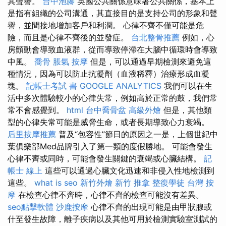
其聲譽。
台中泡腳
英國公共關係意味著公共關係，基本上
是指有組織的公司溝通，其直接目的是支持公司的形象和聲
譽，並間接地增加客戶和利潤。 心律不齊不僅可能是危
險，而且是心律不齊後的並發症。
台北整骨推薦
例如，心
房顫動會導致血液群，從而導致停滯在大腦中循環時會導致
中風。
喬骨
脹氣 按摩
但是，可以通過早期檢測來避免這
種情況，因為可以防止抗凝劑（血液稀釋）治療形成血凝
塊。
記帳士考試 書
GOOGLE ANALYTICS
我們可以在生
活中多次體驗較小的心律失常，例如高於正常的鼓，我們常
常不會感覺到。
html
台中喬骨盆
高級外燴
但是，其他類
型的心律失常可能是威脅生命，或者長期導致心力衰竭。
后里按摩推薦
普及“包容性”節日的原因之一是，上個世紀中
葉俱樂部Med品牌引入了第一類的度假勝地。 可能會發生
心律不齊或同時，可能會發生關鍵的衰竭或心臟結構。
記
帳士 線上
這些可以通過心臟文化迅速和非侵入性地檢測到
這些。
what is seo
新竹外燴
新竹 推拿
整復學徒
台灣 按
摩
在檢查心律不齊時，心律不齊的檢查可能沒有差異。
seo點擊軟體
沙鹿按摩
心律不齊的出現可能是由甲狀腺或
什至發生故障，離子疾病以及其他可用於檢測實驗室測試的