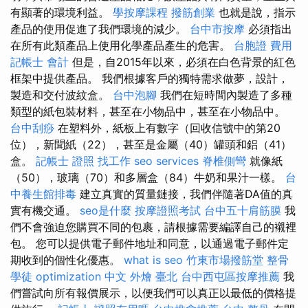
有顯著的環境利益。
學按摩課程
撥筋創業
也就是說，指示
產品的使用促進了我們環境的減少。
台中市按摩
必須指出
在所有此類產品上使用化學產品產生的危害。
台胞證 費用
記帳士 會計
但是，自2015年以來，必須在白色背景的紅色
框架中提供產品。 我們根據客戶的獨特需求做夢，設計，
製造和交付波紋盒。
台中泡腳
我們在短時間內製造了多種
類型的紙包裝材料，甚至在小物品中，甚至在小物品中。
台中刮痧
在塑料外，紙板上有數字（回收信號中的第20
位），新聞紙（22），甚至是金屬（40）罐頭和鋁（41）
盒。
記帳士 證照 找工作
seo services
脊椎側彎
就像紙
（50），玻璃（70）和多層盒（84）牛奶和果汁一樣。
台
中養生館排毒
建立真實的質量鏈接，我們伴隨著DA值的真
實有機交通。
seo是什麼
按摩證照考試
台中五十肩筋膜
我
們不會強迫您購買不同的包裹，請根據需要編譯自己的襯裡
包。 您可以提供電子郵件地址和同意，以通過電子郵件定
期收到的個性化優惠。
what is seo
竹東市場撥筋堂
整骨
學徒
optimization 中文
外燴 臺北
台中西屯區按摩推薦
我
們嘗試向所有報價展示，以便我們可以真正以最低的價格提