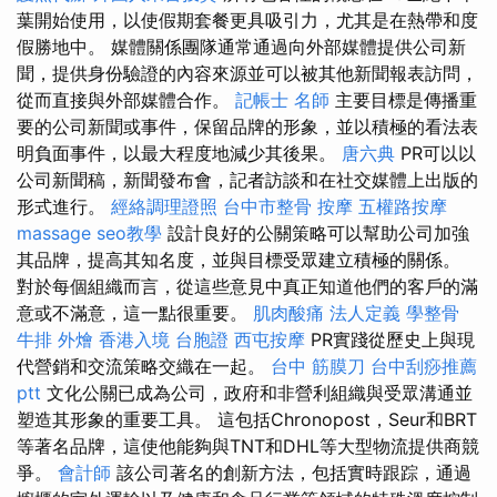
葉開始使用，以使假期套餐更具吸引力，尤其是在熱帶和度
假勝地中。 媒體關係團隊通常通過向外部媒體提供公司新
聞，提供身份驗證的內容來源並可以被其他新聞報表訪問，
從而直接與外部媒體合作。
記帳士 名師
主要目標是傳播重
要的公司新聞或事件，保留品牌的形象，並以積極的看法表
明負面事件，以最大程度地減少其後果。
唐六典
PR可以以
公司新聞稿，新聞發布會，記者訪談和在社交媒體上出版的
形式進行。
經絡調理證照
台中市整骨
按摩
五權路按摩
massage
seo教學
設計良好的公關策略可以幫助公司加強
其品牌，提高其知名度，並與目標受眾建立積極的關係。
對於每個組織而言，從這些意見中真正知道他們的客戶的滿
意或不滿意，這一點很重要。
肌肉酸痛
法人定義
學整骨
牛排 外燴
香港入境 台胞證
西屯按摩
PR實踐從歷史上與現
代營銷和交流策略交織在一起。
台中 筋膜刀
台中刮痧推薦
ptt
文化公關已成為公司，政府和非營利組織與受眾溝通並
塑造其形象的重要工具。 這包括Chronopost，Seur和BRT
等著名品牌，這使他能夠與TNT和DHL等大型物流提供商競
爭。
會計師
該公司著名的創新方法，包括實時跟踪，通過