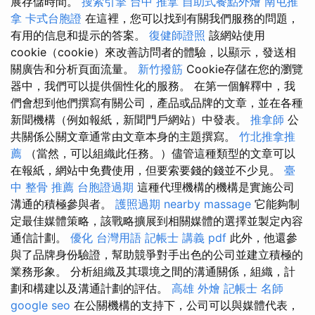
展存儲時間。
搜索引擎
台中 推拿
自助式餐點外燴
南屯推
拿
卡式台胞證
在這裡，您可以找到有關我們服務的問題，
有用的信息和提示的答案。
復健師證照
該網站使用
cookie（cookie）來改善訪問者的體驗，以顯示，發送相
關廣告和分析頁面流量。
新竹撥筋
Cookie存儲在您的瀏覽
器中，我們可以提供個性化的服務。 在第一個解釋中，我
們會想到他們撰寫有關公司，產品或品牌的文章，並在各種
新聞機構（例如報紙，新聞門戶網站）中發表。
推拿師
公
共關係公關文章通常由文章本身的主題撰寫。
竹北推拿推
薦
（當然，可以組織此任務。）儘管這種類型的文章可以
在報紙，網站中免費使用，但要索要錢的錢並不少見。
臺
中 整骨 推薦
台胞證過期
這種代理機構的機構是實施公司
溝通的積極參與者。
護照過期
nearby massage
它能夠制
定最佳媒體策略，該戰略擴展到相關媒體的選擇並製定內容
通信計劃。
優化 台灣用語
記帳士 講義 pdf
此外，他還參
與了品牌身份驗證，幫助競爭對手出色的公司並建立積極的
業務形象。 分析組織及其環境之間的溝通關係，組織，計
劃和構建以及溝通計劃的評估。
高雄 外燴
記帳士 名師
google seo
在公關機構的支持下，公司可以與媒體代表，