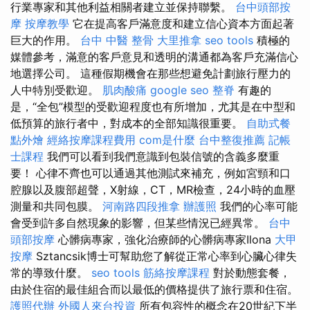
行業專家和其他利益相關者建立並保持聯繫。
台中頭部按
摩
按摩教學
它在提高客戶滿意度和建立信心資本方面起著
巨大的作用。
台中 中醫 整骨
大里推拿
seo tools
積極的
媒體參考，滿意的客戶意見和透明的溝通都為客戶充滿信心
地選擇公司。 這種假期機會在那些想避免計劃旅行壓力的
人中特別受歡迎。
肌肉酸痛
google seo
整脊
有趣的
是，“全包”模型的受歡迎程度也有所增加，尤其是在中型和
低預算的旅行者中，對成本的全部知識很重要。
自助式餐
點外燴
經絡按摩課程費用
com是什麼
台中整復推薦
記帳
士課程
我們可以看到我們意識到包裝信號的含義多麼重
要！ 心律不齊也可以通過其他測試來補充，例如宮頸和口
腔腺以及腹部超聲，X射線，CT，MR檢查，24小時的血壓
測量和共同包膜。
河南路四段推拿
辦護照
我們的心率可能
會受到許多自然現象的影響，但某些情況已經異常。
台中
頭部按摩
心髒病專家，強化治療師的心髒病專家Ilona
大甲
按摩
Sztancsik博士可幫助您了解從正常心率到心臟心律失
常的導致什麼。
seo tools
筋絡按摩課程
對於動態套餐，
由於住宿的最佳組合而以最低的價格提供了旅行票和住宿。
護照代辦
外國人來台投資
所有包容性的概念在20世紀下半