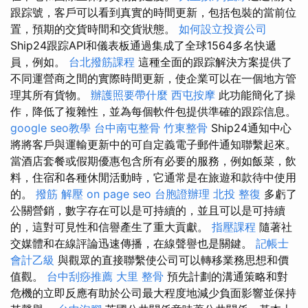
跟踪號，客戶可以看到真實的時間更新，包括包裝的當前位
置，預期的交貨時間和交貨狀態。
如何設立投資公司
Ship24跟踪API和儀表板通過集成了全球1564多名快遞
員，例如。
台北撥筋課程
這種全面的跟踪解決方案提供了
不同運營商之間的實際時間更新，使企業可以在一個地方管
理其所有貨物。
辦護照要帶什麼
西屯按摩
此功能簡化了操
作，降低了複雜性，並為每個軟件包提供準確的跟踪信息。
google seo教學
台中南屯整骨
竹東整骨
Ship24通知中心
將將客戶與運輸更新中的可自定義電子郵件通知聯繫起來。
當酒店套餐或假期優惠包含所有必要的服務，例如飯菜，飲
料，住宿和各種休閒活動時，它通常是在旅遊和款待中使用
的。
撥筋 解壓
on page seo
台胞證辦理
北投 整復
多虧了
公關營銷，數字存在可以是可持續的，並且可以是可持續
的，這對可見性和信譽產生了重大貢獻。
指壓課程
隨著社
交媒體和在線評論迅速傳播，在線聲譽也是關鍵。
記帳士
會計乙級
與觀眾的直接聯繫使公司可以轉移業務思想和價
值觀。
台中刮痧推薦
大里 整骨
預先計劃的溝通策略和對
危機的立即反應有助於公司最大程度地減少負面影響並保持