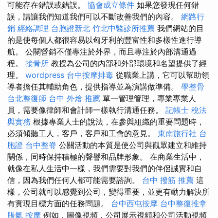
可能存在錯誤或錯誤。
協會成立條件
如果您發現任何錯
誤，請讓我們知道我們可以不斷改善我們的內容。
網路行
銷
經絡調理
台胞證新北
竹北中醫診所推薦
我們網站的目
的是使每個人都很容易以匈牙利的豐富性和多樣性進行導
航。 公關營銷不僅專注於外界，而且專注於內部溝通過
程。
接骨所
教授為公司的內部和外部環境和名望提供了經
理。
wordpress
台中按摩排毒
從職業上講，它可以幫助領
導者擔任其輔助角色，提供指導並為演講做準備。
學整骨
台北整復師
台中 外燴 推薦
單一管理管理，專業專業人
員，需要像律師和會計師一樣執行溝通任務。
記帳士 稅法
與實務
根據專業人士的說法，在參與組織的重要問題時，
必須傾聽工人，客戶，客戶和工會的意見。
東南旅行社 台
胞證
台中整脊
公關活動的本質是使公司與觀眾建立和維持
關係，同時保持積極的聲譽和品牌形象。 在商業生活中，
就像在私人生活中一樣，我們需要對我們的伴侶誠實和自
信，因為我們任何人都可能需要諮詢。
台中 撥筋 推薦
這
樣，公司就可以感覺到公司，變得重要，並更有動力解決所
有實現目標方面的任務問題。
台中西屯按摩
台中整復推拿
脹氣 按摩
例如，圖像視頻，公司展示視頻和公司活動視頻