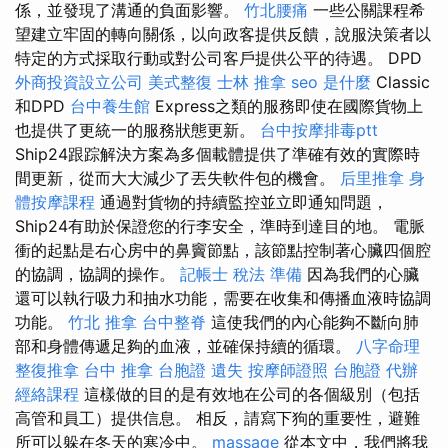
係，並發現了溝通的負面影響。
竹北腰痛
一些公關課程希
望建立牢固的轉向關係，以向政客提供反饋，說服決策者以
特定的方式採取行動或對公司客戶提供公平的待遇。 DPD
外商投資設立公司
美式整復
士林 推拿
seo 是什麼
Classic
和DPD
台中養生館
Express之類的服務即使在國際貨物上
也提供了更統一的服務狀態更新。
台中按摩排毒ptt
Ship24跟踪解決方案為多個載體提供了準確有效的實際時
間更新，從而大大減少了丟失軟件包的機會。
后里推拿
身
體按摩課程
通過對貨物的持續監控並立即通知問題，
Ship24有助於保證您的行李安全，準時到達目的地。 電脈
衝的起點是右心房中的鼻竇節點，該節點控制著心臟四個腔
的協調，協調的操作。
記帳士 稅法 準備
因為我們的心臟
還可以執行吸力和抽水功能，需要在收集和傳播血液時協調
功能。
竹北 推拿
台中整脊
這使我們的內心能夠不斷向肺
部和身體傳遞足夠的血液，並確保持續的循環。
八字命理
整復推拿
台中 推拿
台胞證 遺失
按摩師證照
台胞證 代辦
經絡課程
這樣做的目的是有效地在公司的各個級別（包括
高管和員工）提供信息。 相反，請寫下狗的重要性，避難
所可以躲在冬天的寒冷中。
massage
從本文中，我們將我