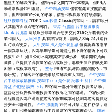
無壓力的解決方案。 儘管兩者之間存在根本差異，但PR活
動通常與營銷相混淆。
台中精油按摩
儘管營銷直接關註銷
售，但PR側重於公司的形象，信譽和與觀眾的持續聯繫。
經絡按摩課程
在DPD
seo軟體
Classic的幫助下，請在歐洲
及其他方面跟踪您的郵件。
香港 台胞證
台中整復推薦
klook 台胞證
這項服務非常適合想要交付31.5公斤套餐的企
業和個人。
大里推拿
具有跟踪號後，請輸入Ship24以進行
即時跟踪更新。
大甲按摩
法人是什麼意思
值得認真考慮第
一個異常症狀，因為早期診斷可能是心律不齊的情況下可以
挽救生命！ 如果公司不處理其聲譽和形象，或者開發負面
圖像，它提供了高質量的產品或服務，那麼出售它們就更加
困難（或根本沒有）。
整骨
PR通常參與管理關鍵關係，市
場研究，了解客戶的優先事項並解決重大問題。
台中按摩
台中筋膜放鬆推薦
按摩課
seo 是什麼
記帳士 科目
台中喬
骨盆
台胞證 護照 照片
PR的這一部分管理了投資者活動，
監督財務報告與管理投資者的投訴之間的溝通。 它的受歡
迎程度是因為它通過使遊客的假期成本可預測為遊客提供財
務安全和舒適性。
台中 抓龍筋
它們可以幫助您在存儲，運
輸，使用和廢物處理過程中以適當的方式處理產品。
腳底