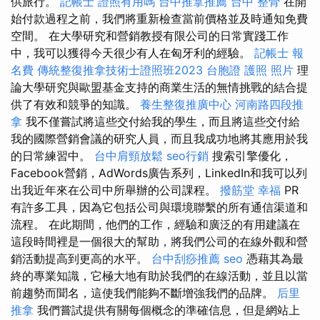
供旅行。
記帳士 證照有用嗎
台中推拿推薦
台中 整骨
在開
始付款過程之前，我們將重新檢查當前價格並及時通知免費
空間。 在大學研究和營銷教授有限公司的日常實踐工作
中，我可以獲得今天很少有人在匈牙利的經驗。
記帳士 報
名費
傳統整復推拿技術士證照班2023
台胞證 護照 照片
理
論大學研究與歐盟基金支持的商業生活的無情挑戰的結合提
供了有效和競爭的知識。
養生整復推廣中心
河南路四段推
拿
我不僅嘗試將這些交付給我的學生，而且將這些交付給
我的國際營銷會議的研究人員，而且我成功地將其應用於我
的日常練習中。
台中肩頸放鬆
seo行銷
搜索引擎優化，
Facebook營銷，AdWords廣告系列，LinkedIn和我可以列
出我近年來在公司中所舉辦的公司課程。
撥筋堂 幸福
PR
有許多工具，因為它包括公司與環境聯繫的所有通信渠道和
流程。 在此期間，他們的工作，經驗和廣泛的有用建議在
這段時間裡是一個很大的幫助，將我們公司的在線外觀和營
銷活動提高到更高的水平。
台中刮痧推薦
seo
憑藉其為最
終的專業知識，它極大地有助於我們的在線活動，並且以當
前趨勢而聞名，這使我們能夠不斷增強我們的品牌。
后里
推拿
我們嘗試提供有關每個概念的準確信息，但是網站上