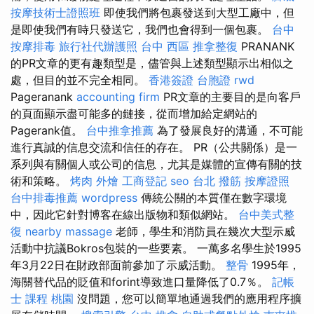
按摩技術士證照班
即使我們將包裹發送到大型工廠中，但
是即使我們有時只發送它，我們也會得到一個包裹。
台中
按摩排毒
旅行社代辦護照
台中 西區 推拿整復
PRANANK
的PR文章的更有趣類型是，儘管與上述類型顯示出相似之
處，但目的並不完全相同。
香港簽證 台胞證
rwd
Pageranank
accounting firm
PR文章的主要目的是向客戶
的頁面顯示盡可能多的鏈接，從而增加給定網站的
Pagerank值。
台中推拿推薦
為了發展良好的溝通，不可能
進行真誠的信息交流和信任的存在。 PR（公共關係）是一
系列與有關個人或公司的信息，尤其是媒體的宣傳有關的技
術和策略。
烤肉 外燴
工商登記
seo
台北 撥筋
按摩證照
台中排毒推薦
wordpress
傳統公關的本質僅在數字環境
中，因此它針對博客在線出版物和類似網站。
台中美式整
復
nearby massage
老師，學生和消防員在幾次大型示威
活動中抗議Bokros包裝的一些要素。 一萬多名學生於1995
年3月22日在財政部面前參加了示威活動。
整骨
1995年，
海關替代品的貶值和forint導致進口量降低了0.7％。
記帳
士 課程 桃園
沒問題，您可以簡單地通過我們的應用程序擴