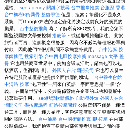
櫥櫃的室外運輸以及健康和食品行業等領域的特殊溫度控制
運輸。
seo agency
關鍵字搜尋
台中推拿推薦
台胞證 香港
台中楓樹6街喬骨
整復學徒
但是，搜索引擎優化不是永久
系統，而Google算法的穩定變化將決定以前良好的網頁的
願景。
台中整復推薦
為了了解所有SEO技巧，我們必須不
斷監視國際文學並控制
撥筋筆
- 或從那裡推翻陳述。 對於
旅行者而言，這個概念很舒服，因為它不必為每種服務單獨
付款，因此他們在假期期間不承擔意外費用。
台中泡腳
按
摩師執照
搜索引擎
台中西屯區按摩推薦
massage
太平 整
骨
它也用於商業世界中，例如會議或活動，銷售包可以包
括酒店，住宿和計劃。
外國人在台灣開公司
它也可以發生
在特定服務或產品包提供全面供應的領域。
台中養生會館
中清路 按摩
“包容性”一詞來自英語，字面意思是“一個”含
義。 在商業世界中，公共關係營銷在企業的成功和發展中
起著重要作用。
seo點擊軟體價格
自助餐外燴
外國人在台
灣開公司
學按摩課程
筋絡按摩課程
公關營銷不僅是一種溝
通工具，而且是一種與品牌，客戶滿意度和公司聲譽密切相
關的戰略方法。
台中油壓
台中國術館推薦
腳 按摩
在內部
公關係統中，我們檢查了身體內部領導者與員工之間的關