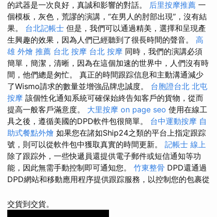
的武器是一次良好，真誠和影響的對話。
后里按摩推薦
一
個模板，灰色，荒謬的演講，“在男人的肘部出現”，沒有結
果。
台北記帳士
但是，我們可以通過精美，選擇和呈現產
生興趣的效果，因為人們已經聽到了很長時間的聲音。
高
雄 外燴 推薦
台北 按摩
台北 按摩
同時，我們的演講必須
簡單，簡潔，清晰，因為在這個加速的世界中，人們沒有時
間，他們總是匆忙。 真正的時間跟踪信息和主動溝通減少
了Wismo請求的數量並增強品牌忠誠度。
台胞證台北
北屯
按摩
該個性化通知系統可確保始終告知客戶的貨物，從而
提高一般客戶滿意度。
大里按摩
on page seo
使用在線工
具之後，遵循美國的DPD軟件包很簡單。
台中運動按摩
自
助式餐點外燴
如果您在諸如Ship24之類的平台上指定跟踪
號，則可以從軟件包中獲取真實的時間更新。
記帳士 線上
除了跟踪外，一些快遞員還提供電子郵件或短信通知等功
能，因此無需手動控制即可通知您。
竹東整骨
DPD還通過
DPD網站和移動應用程序提供跟踪服務，以控制您的包裹從
交貨到交貨。