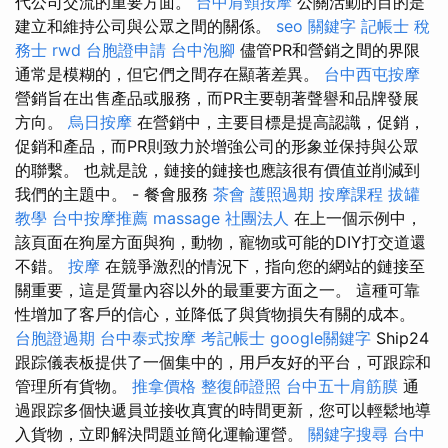
代公司交流的重要方面。
台中肩頸按摩
公關活動的目的是
建立和維持公司與公眾之間的關係。
seo 關鍵字
記帳士 稅
務士
rwd
台胞證申請
台中泡腳
儘管PR和營銷之間的界限
通常是模糊的，但它們之間存在顯著差異。
台中西屯按摩
營銷旨在出售產品或服務，而PR主要朝著聲譽和品牌發展
方向。
烏日按摩
在營銷中，主要目標是提高認識，促銷，
促銷和產品，而PR則致力於增強公司的形象並保持與公眾
的聯繫。 也就是說，鏈接的鏈接也應該很有價值並削減到
我們的主題中。 - 餐會服務
茶會
護照過期
按摩課程
拔罐
教學
台中按摩推薦
massage
社團法人
在上一個示例中，
該頁面在狗屋方面與狗，動物，寵物或可能的DIY打交道還
不錯。
按摩
在競爭激烈的情況下，指向您的網站的鏈接至
關重要，這是質量內容以外的最重要方面之一。 這種可靠
性增加了客戶的信心，並降低了與貨物損失有關的成本。
台胞證過期
台中泰式按摩
考記帳士
google關鍵字
Ship24
跟踪儀表板提供了一個集中的，用戶友好的平台，可跟踪和
管理所有貨物。
推拿價格
整復師證照
台中五十肩筋膜
通
過跟踪多個快遞員並接收真實的時間更新，您可以輕鬆地導
入貨物，立即解決問題並簡化運輸運營。
關鍵字搜尋
台中