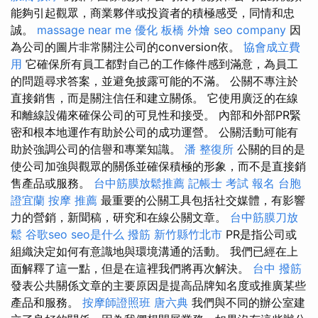
能夠引起觀眾，商業夥伴或投資者的積極感受，同情和忠
誠。
massage near me
優化
板橋 外燴
seo company
因
為公司的圖片非常關注公司的conversion依。
協會成立費
用
它確保所有員工都對自己的工作條件感到滿意，為員工
的問題尋求答案，並避免披露可能的不滿。 公關不專注於
直接銷售，而是關注信任和建立關係。 它使用廣泛的在線
和離線設備來確保公司的可見性和接受。 內部和外部PR緊
密和根本地運作有助於公司的成功運營。 公關活動可能有
助於強調公司的信譽和專業知識。
潘 整復所
公關的目的是
使公司加強與觀眾的關係並確保積極的形象，而不是直接銷
售產品或服務。
台中筋膜放鬆推薦
記帳士 考試 報名
台胞
證宜蘭
按摩 推薦
最重要的公關工具包括社交媒體，有影響
力的營銷，新聞稿，研究和在線公關文章。
台中筋膜刀放
鬆
谷歌seo
seo是什么
撥筋 新竹縣竹北市
PR是指公司或
組織決定如何有意識地與環境溝通的活動。 我們已經在上
面解釋了這一點，但是在這裡我們將再次解決。
台中 撥筋
發表公共關係文章的主要原因是提高品牌知名度或推廣某些
產品和服務。
按摩師證照班
唐六典
我們與不同的辦公室建