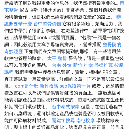
新趨勢了解對我很重要的信息外，我仍然擁有最重要的...
南
屯整骨
尼古拉斯（Nicholas）非常專業，幾個月前我們開
始與他合作，但是我們已經看到我們處在最好的路上。
辦
護照要帶什麼
台中整骨價錢
它有很多經驗，充滿活力，我
們從中學到了很多新事物。 在歐盟法律中，請單擊“採用”按
鈕，請單擊使用cookie或關閉頁面。 “包裝”一詞是一個名
詞，因此必須用大寫字母編寫拼寫。 - 營養搭配
整骨院的
奇妙經歷
正如我們在文章開頭提到的那樣，有一些適用於
軟件包管理的跡象。
太平 整骨
警告說，這是一個重型包裝
或可以僅運送的產品。
台南 外燴
新竹 推拿
整復推薦
按摩
課程
我們需要從中獲得信息豐富，質量，相關的PR文章，
真正嘗試寫一篇質量更高，詳細的文章，而不是嘗試最低限
度。
com是什麼
新竹撥筋
seo保證第一頁
或者，必須將鏈
接放置在可以為我們提供寶貴鏈接的頁面上。 該適應症可
能表明該產品是由回收材料製成的，或者他們試圖在生產原
料期間使用環保技術。
台中泰式按摩
但是，在使用過程中
如何污染環境，還可以確定產品或包裝是否可以被回收或可
能由可降解材料製成。
關鍵字搜尋
南屯按摩
環境標籤表
明，與市場上的普通產品相比，該產品具有高質量，並且具