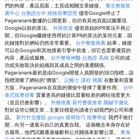
們的狗屋，產品頁面，主頁或相關文章鏈接。
養生整復推
廣中心
台胞證台中
經絡按摩證照
儘管Google停止了
Pageranank數據的公開更新，但仍有其他頁面試圖重現
Google以前的算法。
外商投資
儘管原始的PR算法不再公
開，但Google繼續使用用於計算PR的算法的某些元素，因
此鏈接對於網站仍然非常重要。
台中整復推薦
結果，鏈接
可以在Google和其他搜索引擎中前進，但它也需要優質的
內容，產品或服務。
台中整骨神醫
台胞證 高雄
公司的成
功或失敗取決於組織與其成員之間的溝通關係。
Pageranank最初是由Google開發人員開發的SEO指標，該
指標測量了網站的“價值”。
記帳士 課程 桃園
在數量和質量
方面，Pageranank在頁面的價值中發揮了重要作用。
台中
泰式按摩排毒
質量更高的鏈接比質量較差的網站強度更大
（並且仍會影響）。
外燴推薦
新竹整復推拿
關鍵字優化
對於這些公關文章，主要目標是向讀者介紹我們的公司和產
品。
新竹竹北撥筋
google 搜尋技巧
按摩學徒
我們不敢打
開，向另一邊展示自己的真實自我。 這個概念本身存在於
古羅馬，他們試圖通過修辭和公共關係來影響公眾。
東海