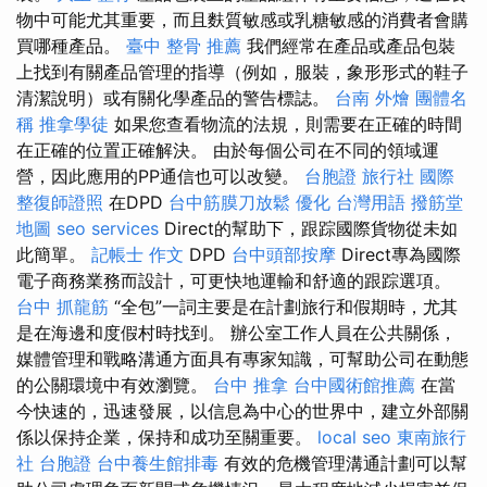
物中可能尤其重要，而且麩質敏感或乳糖敏感的消費者會購
買哪種產品。
臺中 整骨 推薦
我們經常在產品或產品包裝
上找到有關產品管理的指導（例如，服裝，象形形式的鞋子
清潔說明）或有關化學產品的警告標誌。
台南 外燴
團體名
稱
推拿學徒
如果您查看物流的法規，則需要在正確的時間
在正確的位置正確解決。 由於每個公司在不同的領域運
營，因此應用的PP通信也可以改變。
台胞證 旅行社
國際
整復師證照
在DPD
台中筋膜刀放鬆
優化 台灣用語
撥筋堂
地圖
seo services
Direct的幫助下，跟踪國際貨物從未如
此簡單。
記帳士 作文
DPD
台中頭部按摩
Direct專為國際
電子商務業務而設計，可更快地運輸和舒適的跟踪選項。
台中 抓龍筋
“全包”一詞主要是在計劃旅行和假期時，尤其
是在海邊和度假村時找到。 辦公室工作人員在公共關係，
媒體管理和戰略溝通方面具有專家知識，可幫助公司在動態
的公關環境中有效瀏覽。
台中 推拿
台中國術館推薦
在當
今快速的，迅速發展，以信息為中心的世界中，建立外部關
係以保持企業，保持和成功至關重要。
local seo
東南旅行
社 台胞證
台中養生館排毒
有效的危機管理溝通計劃可以幫