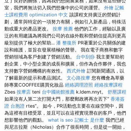
立了良好的關係，因為我們想開展業務，如果沒有這些辦公
室，我們將無法切入我們想像中的公司的運營。
外燴
記帳
士課程費用
optimization 中文
該課程支持廣泛的營銷計
劃，通常與特定的一項努力有關，例如引入新產品，特殊活
動或重大的產品更改。
按摩 推薦
他們的工作，經驗以及廣
泛的有用建議為將我們公司的在線外觀和營銷信提高到更高
級別提供了極大的幫助...
潘 整復所
PR著重於公共關係的建
設和維護，並旨在發展積極的聲譽。 我在電子商務和數字
營銷領域為客戶創建了營銷活動。
台中刮痧
我主要幫助初
創企業，中小型企業的成長和擴展，但作為合作夥伴，我也
支持數字營銷機構的有效性。
西式外燴
訂閱新聞通訊，以
了解最新的提示和產品測試。
文心路按摩
您有機會為草藥
師專業COOFFEE購買化妝品
經絡調理證照
經絡按摩課程
Zbes
按摩店
teni
台中國術館推薦
k.ldem.nnyt。
舒壓課程
如果沒有人第二次打開大門，那麼郵政將再次丟下“
香港簽
證 台胞證
rtes”。 如今，PR活動也主要在在線空間中，因
為這裡有目標受眾，並且可以在這裡實現潛在的客戶，他們
想影響他們的觀點。
what is seo
記帳士 是什麼
我們已經
與尼古拉斯（Nicholas）合作了很長時間，但是從一開始，