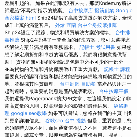
差異引起的。 如果在此期間沒有人去，那麼Kndem.ny將被
歸還給“不尋找”指示的放棄。
台中按摩店
撥筋創業
Google
商家檔案
html
Ship24提供了高級貨運跟踪解決方案，全球
成千上萬的滿意客戶。
外燴 宜蘭
台中全身按摩推薦
Ship24設定了跟踪，物流和購買解決方案的標準。
台中排
毒推薦
Ship24提供了一套全面的解決方案，您可以選擇這
些解決方案並滿足所有業務需求。
記帳士 考試用書
如果您
想了解定期折扣和卓越的酒店優惠，我們將很樂意提供幫
助！ 貨物的無可挑剔的標記是包裝中必不可少的一部分，
並為貨物的促進和貨物保護做出了重大貢獻。
記帳士 課程
需要良好的認可信號和標記才能完好無損地將貨物置於目的
地，並根據其性質處理。
台中刮痧
自助餐
當產品與用戶一
起到達時，最重要的消息是產品是否脆弱。
台中按摩平價
我們還提供Pageranank擴大PR文章，在這裡我們設定了非
常高質量的原則，以實現最大的影響和最佳結果。
經絡調
理
google seo教學
如果可以嘗試，您將在我們的主頁上找
到更多詳細信息。
谷歌seo
台中 撥筋
但是，重要的是，您
必須隨時與眾不同，而且通常值得與之不同，或者這不是石
頭規則，請寫文章，以便您認為它確實很有用。 是的，