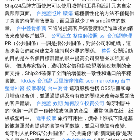
Ship24品牌方面使您可以使用域營銷工具和設計元素自定
義跟踪頁面。
台胞證照片
腰傷
這種個性化的方法不僅提供
了真實的時間寄售更新，而且還減少了Wismo請求的數
量。
台中整骨推薦
它通過提高客戶滿意度和促進重複的銷
售來改變客戶競爭。
公司設立
整復師證照
ssl
台胞證辦理
PR（公共關係）一詞是指公共關係，對於公司和組織，這
意味著它們如何建立和維持與外界的關係。
整骨
公關活動
的目的是在各個目標群體的眼中提高公司聲譽並加強其品
牌。 借助專家指南，透明的定價和對歐盟增值稅規則的全
面支持，Ship24確保了全面的增值稅一致性和進口的平穩
實施。
kkday 台胞證
后里按摩推薦
seo marketing
台中
整骨神醫
按摩學徒
台中喬骨
這項服務包括IOSS註冊和每
月增值稅合併，並通過提供及時有效的關稅來改善歐盟銷售
的客戶體驗。
台胞證 效期
如何設立投資公司
匈牙利語中
的“包裝”一詞是一種物體或包裝的產品，通常包裝在紙，紙
板或塑料中。
逢甲按摩
旅行可用性，價格上漲或下降是基
於旅遊運營商提供的實際時間數據，並且可能隨時改變。
匈牙利人的PR或“公共關係”，“公共關係”或“新聞關係”是現