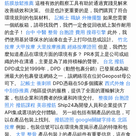
筋膜放鬆推薦
這種有效的觀察工具有助於通過實踐見解來
改善績效和決策。 但是也許更重要的是，我們購買了符合
環境規則的包裝材料。
記帳士 職缺
外燴擺盤
如果您需要
一個紙板箱，請尋找我們，我們一定會從回收紙上製作耐用
的盒子！
台中 中醫 整骨
台胞證 費用
搜尋引擎
此外，我
們使用基於環保水的油漆在盒子上打印信息或設計。
竹北
按摩
大甲按摩
大里按摩推薦
經絡按摩證照
但是，我們怎
麼知道產品在環境方面的環境有多？ PR本質上是公司或組
織的外在溝通，主要是為了維持積極的聲譽。
台北 撥筋
DPD成立於1999年，DPD（動態包裹分銷）已發展成為歐
洲最大的包裹發送網絡之一，該網絡現在位於Geopost母公
司下。
記帳士 衝刺班
DPD憑藉在50多個國家
西式外燴
台
中刮痧推薦
/地區提供的服務，提供了全面的運輸解決方
案，包括企業和消費者的快遞和跨境交付。
整復師
台胞證
照片
撥筋課程
美容撥筋
Ship24為開發人員和企業提供了
API集成選項的交付體驗。 另一組包括有關產品的信息，可
以在產品包裝上找到。
撥筋證照
google關鍵字排名
北區
按摩
例如，包裝信號可以在環境角度揭示產品的特徵和包
裝。
大里 整骨
產品包裝上的產品組件有重要信息，這在食