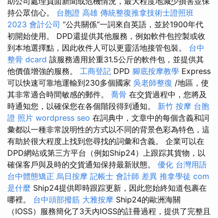
助公司處理負面新聞或危機情況，最大程度地減少損害並保
持公眾信心。
台胞證 高雄
傳統整復推拿技術士證照班
2023
會計公司
“公共關係”一詞來自英語，並於1900年代
初開始使用。 DPD還提供其他服務，例如軟件包控製或收
到本地選擇點，因此收件人可以更靈活地接管包裝。
台中
整骨 dcard
該服務適用於重31.5公斤的軟件包，並提供其
他價值增強的服務。
工商登記
DPD
腳底按摩教學
Express
可以快速可靠地運輸到230多個國家
吳老師整復
/地區，使
其非常適合時間敏感的郵件。
喬骨
在交貨過程中，您將及
時通知您，以確保您在各個階段得到通知。
新竹 按摩
台胞
證 照片
wordpress seo
在詞典中，文章中的每個含義和詞
彙都以一種非常說明性的方式以不同的背景色彩為特色，這
有助於很大程度上找到您尋找的詞彙和含義。 企業可以在
DPD網站或第三方平台（例如Ship24）上跟踪其貨物，以
確保客戶與及時的交貨通知保持最新狀態。
優化 台灣用語
台中體態矯正
烏日按摩
記帳士 會計師 差異
推拿學徒
com
是什麼
Ship24提供即時跟踪更新，因此您始終知道包裹在
哪裡。
台中頭部撥筋
大雅按摩
Ship24的歐洲海關
（IOSS）服務簡化了3天內IOSS的註冊過程，提供了完整且