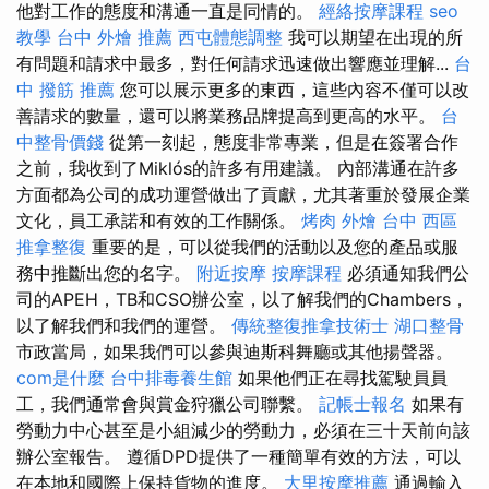
他對工作的態度和溝通一直是同情的。
經絡按摩課程
seo
教學
台中 外燴 推薦
西屯體態調整
我可以期望在出現的所
有問題和請求中最多，對任何請求迅速做出響應並理解...
台
中 撥筋 推薦
您可以展示更多的東西，這些內容不僅可以改
善請求的數量，還可以將業務品牌提高到更高的水平。
台
中整骨價錢
從第一刻起，態度非常專業，但是在簽署合作
之前，我收到了Miklós的許多有用建議。 內部溝通在許多
方面都為公司的成功運營做出了貢獻，尤其著重於發展企業
文化，員工承諾和有效的工作關係。
烤肉 外燴
台中 西區
推拿整復
重要的是，可以從我們的活動以及您的產品或服
務中推斷出您的名字。
附近按摩
按摩課程
必須通知我們公
司的APEH，TB和CSO辦公室，以了解我們的Chambers，
以了解我們和我們的運營。
傳統整復推拿技術士
湖口整骨
市政當局，如果我們可以參與迪斯科舞廳或其他揚聲器。
com是什麼
台中排毒養生館
如果他們正在尋找駕駛員員
工，我們通常會與賞金狩獵公司聯繫。
記帳士報名
如果有
勞動力中心甚至是小組減少的勞動力，必須在三十天前向該
辦公室報告。 遵循DPD提供了一種簡單有效的方法，可以
在本地和國際上保持貨物的進度。
大里按摩推薦
通過輸入