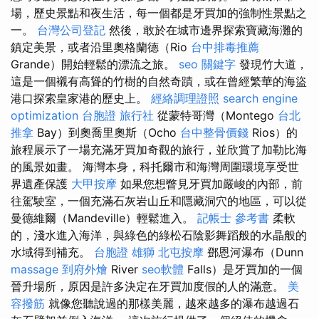
場，歷史景點和夜生活，每一個都是牙買加的強制性景點之
一。
台灣公司登記
然後，敢於在城市邊界探索寶藏海灘的
鎮定美景，或者沿里奧格蘭德（Rio
台中排毒推薦
Grande）開始輕鬆的漂流之旅。
seo 關鍵字
發現竹大道，
這是一個襯有高聳的竹樹的自然奇蹟，或在曾經繁華的海盜
港口探索皇家港的歷史上。
經絡調理證照
search engine
optimization
台胞證 旅行社
從蒙特哥灣（Montego
台北
推拿
Bay）到奧喬里奧斯（Ocho
台中整骨價錢
Rios）的
旅程展示了一場充滿牙買加奇觀的旅行，並欣賞了加勒比海
的風景如畫。 海灣本身，科托爾市和海灣周圍環境享受世
界遺產保護
大甲按摩
如果您想瞥見牙買加嚴峻的內部，前
往駕駛室，一個充滿石灰岩山丘和隱藏洞穴的地區，可以從
曼德維爾（Mandeville）輕鬆進入。
記帳士 參考書
柔軟
的，淺水進入海洋，與綠色的綠松石陰影舞蹈般的水晶般的
水域得到補充。
台胞證 雄獅
北屯按摩
鄧恩河瀑布（Dunn
massage
到府外燴
River
seo軟體
Falls）是牙買加的一個
晉升場所，原因是許多決定在牙買加度假的人的滿意。
美
容撥筋
就像您聽說過的那樣美麗，越來越多的瀑布越過石