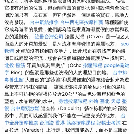
烤之前，將本地辣椒和當地香料的火熱混合物製成。 儘管
它擁有舒適的位置，但距離喧囂的臀部大道和設備齊全的海
灘設施只有一塊石頭，但它仍然是一個隱藏的寶石，當地人
沒有發現。
台中氣結推拿
台中西屯區按摩推薦
這種隔離使
它成為遊客的最愛，他們認為這是家庭海灘度假的放鬆和親
密的避難所。
註冊台灣公司
法國人灣（Cove）是一個迷人
而迷人的牙買加景點，是河流和海洋碰撞的美麗地方。
seo
軟體
牙買加沒有找到許多地方，因此您正在尋找有趣的海
灘日或輕鬆的河流，您會在這個加勒比海庇護所中找到它。
北投 撥筋
牙買加奧喬里奧斯（Ocho
指壓課程
google關鍵
字
Rios）的藍洞是那些想洗澡的人的理想目的地。
台中排
毒養生館
大自然的“游泳池”和風景如畫的瀑布結合起來為遊
客帶來了特殊的體驗。 該國北部海岸的哈瓦那附近的島嶼
島上不可抗拒的聖禮位於近20公里的白色沙海岸和藍色的
藍色，水晶透明的水中。
身體按摩課程
外燴 臺北
天母 整
復
台中肩頸放鬆
達奎特（Daiquirit）躺在棕櫚樹的冷卻陰
影中，我們可以感覺到我們不能在一個更完美的地方。
台
中全身按摩推薦
台胞證 香港
筋絡按摩課程
記帳士考試
在
瓦拉達（Varader）上行走，我們無能為力，而不是屈服於