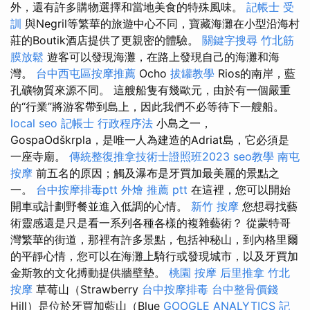
外，還有許多購物選擇和當地美食的特殊風味。
記帳士 受
訓
與Negril等繁華的旅遊中心不同，寶藏海灘在小型沿海村
莊的Boutik酒店提供了更親密的體驗。
關鍵字搜尋
竹北筋
膜放鬆
遊客可以發現海灘，在路上發現自己的海灘和海
灣。
台中西屯區按摩推薦
Ocho
拔罐教學
Rios的南岸，藍
孔礦物質來源不同。 這艘船隻有幾歐元，由於有一個嚴重
的“行業”將游客帶到島上，因此我們不必等待下一艘船。
local seo
記帳士 行政程序法
小島之一，
GospaOdškrpla，是唯一人為建造的Adriat島，它必須是
一座寺廟。
傳統整復推拿技術士證照班2023
seo教學
南屯
按摩
前五名的原因；觸及瀑布是牙買加最美麗的景點之
一。
台中按摩排毒ptt
外燴 推薦 ptt
在這裡，您可以開始
開車或計劃野餐並進入低調的心情。
新竹 按摩
您想尋找藝
術靈感還是只是看一系列各種各樣的複雜藝術？ 從蒙特哥
灣繁華的街道，那裡有許多景點，包括神秘山，到內格里爾
的平靜心情，您可以在海灘上騎行或發現城市，以及牙買加
金斯敦的文化搏動提供牆壁墊。
桃園 按摩
后里推拿
竹北
按摩
草莓山（Strawberry
台中按摩排毒
台中整骨價錢
Hill）是位於牙買加藍山（Blue
GOOGLE ANALYTICS
記