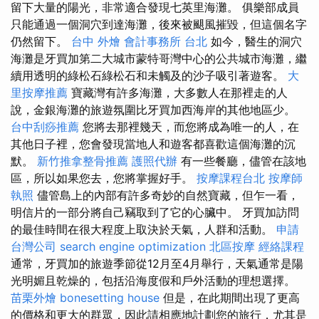
留下大量的陽光，非常適合發現七英里海灘。 俱樂部成員
只能通過一個洞穴到達海灘，後來被颶風摧毀，但這個名字
仍然留下。
台中 外燴
會計事務所 台北
如今，醫生的洞穴
海灘是牙買加第二大城市蒙特哥灣中心的公共城市海灘，繼
續用透明的綠松石綠松石和未觸及的沙子吸引著遊客。
大
里按摩推薦
寶藏灣有許多海灘，大多數人在那裡走的人
說，金銀海灘的旅遊氛圍比牙買加西海岸的其他地區少。
台中刮痧推薦
您將去那裡幾天，而您將成為唯一的人，在
其他日子裡，您會發現當地人和遊客都喜歡這個海灘的沉
默。
新竹推拿整骨推薦
護照代辦
有一些餐廳，儘管在該地
區，所以如果您去，您將掌握好手。
按摩課程台北
按摩師
執照
儘管島上的內部有許多奇妙的自然寶藏，但乍一看，
明信片的一部分將自己竊取到了它的心臟中。 牙買加訪問
的最佳時間在很大程度上取決於天氣，人群和活動。
申請
台灣公司
search engine optimization
北區按摩
經絡課程
通常，牙買加的旅遊季節從12月至4月舉行，天氣通常是陽
光明媚且乾燥的，包括沿海度假和戶外活動的理想選擇。
苗栗外燴
bonesetting house
但是，在此期間出現了更高
的價格和更大的群眾，因此請相應地計劃您的旅行，尤其是