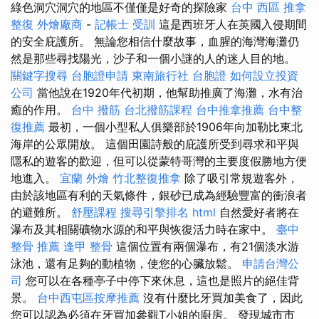
綠色洞穴洞穴的地區不僅僅是好奇的探險家
台中 西區 推拿
整復
外燴廠商
-
記帳士 受訓
這是西班牙人在英國入侵期間
的安全庇護所。 無論您相信什麼故事，血腥的海灣海灘仍
然是那些尋找陽光，沙子和一個小謎的人的迷人目的地。
關鍵字搜尋
台胞證申請
東南旅行社 台胞證
如何設立投資
公司
當他說在1920年代初期，他幫助推廣了海灘，水有治
癒的作用。
台中 撥筋
台北撥筋課程
台中推拿推薦
台中整
復推薦
最初，一個小型私人俱樂部於1906年向加勒比東北
海岸的公眾開放。 這個田園詩般的庇護所受到尋求和平與
隱私的遊客的歡迎，但可以從蒙特哥灣的主要度假勝地方便
地進入。
宜蘭 外燴
竹北整復推拿
除了吸引常規遊客外，
由於該地區有利的天氣條件，銀砂已成為經驗豐富的衝浪者
的避難所。
舒壓課程
搜尋引擎排名
html
自然愛好者將在
瀑布及其相關礦物水源的和平與恢復活力時在家中。
臺中
整骨 推薦
逢甲 整骨
這個位置有兩個瀑布，有21個淡水游
泳池，還有足夠的動植物，使您的心臟放鬆。
申請台灣公
司
您可以在各種亭子中停下來休息，這也是照片的絕佳背
景。
台中西屯區按摩推薦
沒有什麼比牙買加美食了，因此
您可以認為必須在牙買加參觀T小姐的廚房。 發現城市市