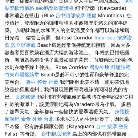
降低，從金斯敦的熱量中提供了令人耳目一新的逃脫。
seo
點擊軟體價格
seo點擊軟體價格
紐卡斯爾（Newcastle）
非常適合在藍山（Blue
台中頭部按摩
腰傷
Mountains）徒
步旅行，發現附近的咖啡種植園和參觀歷史悠久的軍事建
築。 加勒比海的水和宜人的空氣溫度全年都可以游泳和曬
日光浴。 儘管它美麗，但Rose Corridor
local seo
按摩證
照
設立辦事處
Beach還是經常保持鎮定和擁擠，因為大多
數遊客更喜歡躺在酒店大樓的游泳池上。 年輕的已婚庇護
所，海灘為婚禮提供了風景如畫的背景，而加勒比海的藍色
水則在地平線上伸展。 Rose Corridor
餐點外燴
舒壓課程
竹東市場撥筋堂
Beach是必不可少的性質和豪華舒適的完
美融合。
臺中 整骨 推薦
我們距離北美不遠，或更確切地
說是佛羅里達州，我們發現墨西哥灣邊緣的閃閃發光的古
巴。
肌肉酸痛
預計擁有熱帶氣候的島嶼將在全年約25°C和
神奇的海灘上，該度假勝地稱為Varadero最為小氣。 多虧
了熱帶天氣，全年都有一個愉快的夏季溫暖天氣。
身體按
摩課程
素食 外燴 台北
多米尼加人的生活延長了，因此毫
不奇怪，它有許多國家公園（Bayaguana
台中 按摩 整骨
Falls）等奇蹟。
台中腳底按摩
島上的內部也有熱帶氣候，