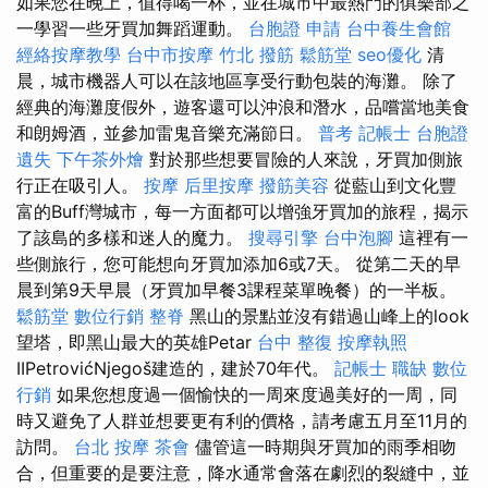
如果您在晚上，值得喝一杯，並在城市中最熱門的俱樂部之
一學習一些牙買加舞蹈運動。
台胞證 申請
台中養生會館
經絡按摩教學
台中市按摩
竹北 撥筋
鬆筋堂
seo優化
清
晨，城市機器人可以在該地區享受行動包裝的海灘。 除了
經典的海灘度假外，遊客還可以沖浪和潛水，品嚐當地美食
和朗姆酒，並參加雷鬼音樂充滿節日。
普考 記帳士
台胞證
遺失
下午茶外燴
對於那些想要冒險的人來說，牙買加側旅
行正在吸引人。
按摩
后里按摩
撥筋美容
從藍山到文化豐
富的Buff灣城市，每一方面都可以增強牙買加的旅程，揭示
了該島的多樣和迷人的魔力。
搜尋引擎
台中泡腳
這裡有一
些側旅行，您可能想向牙買加添加6或7天。 從第二天的早
晨到第9天早晨（牙買加早餐3課程菜單晚餐）的一半板。
鬆筋堂
數位行銷
整脊
黑山的景點並沒有錯過山峰上的look
望塔，即黑山最大的英雄Petar
台中 整復
按摩執照
IIPetrovićNjegoš建造的，建於70年代。
記帳士 職缺
數位
行銷
如果您想度過一個愉快的一周來度過美好的一周，同
時又避免了人群並想要更有利的價格，請考慮五月至11月的
訪問。
台北 按摩
茶會
儘管這一時期與牙買加的雨季相吻
合，但重要的是要注意，降水通常會落在劇烈的裂縫中，並