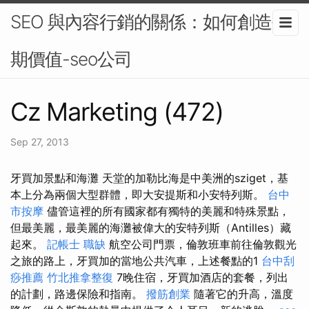
SEO 與內容行銷的關係：如何創造長
期價值-seo公司
Cz Marketing (472)
Sep 27, 2013
牙買加景點和​​海灘 天堂的加勒比海是中美洲的sziget，基
本上分為兩個大型群體，即大安提斯和小安特列斯。
台中
市按摩
儘管這裡的所有國家都有獨特的美麗和特殊景點，
但最美麗，最美麗的海灘被偉大的安特列斯（Antilles）藏
起來。
記帳士 職缺
航空公司門票，倫敦班車前往倫敦觀光
之旅的路上，牙買加的當地公共汽車，上述餐點的1
台中刮
痧推薦
竹北推拿整復
7晚住宿，牙買加酒店的套餐，列出
的計劃，路邊保險和指南。
撥筋創業
隨著它的升高，溫度