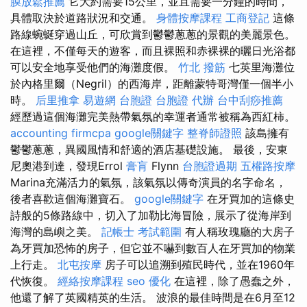
膜放鬆推薦
它大約需要15公里，並且需要一分鐘的時間，
具體取決於道路狀況和交通。
身體按摩課程
工商登記
這條
路線蜿蜒穿過山丘，可欣賞到鬱鬱蔥蔥的景觀的美麗景色。
在這裡，不僅每天的遊客，而且裸照和赤裸裸的曬日光浴都
可以安全地享受他們的海灘度假。
竹北 撥筋
七英里海灘位
於內格里爾（Negril）的西海岸，距離蒙特哥灣僅一個半小
時。
后里推拿
易遊網 台胞證
台胞證 代辦
台中刮痧推薦
經歷過這個海灘完美熱帶氣氛的幸運者通常被稱為西紅柿。
accounting firmcpa
google關鍵字
整脊師證照
該島擁有
鬱鬱蔥蔥，異國風情和舒適的酒店基礎設施。 最後，安東
尼奧港到達，發現Errol
膏肓
Flynn
台胞證過期
五權路按摩
Marina充滿活力的氣氛，該氣氛以傳奇演員的名字命名，
後者喜歡這個海灘寶石。
google關鍵字
在牙買加的這條史
詩般的5條路線中，切入了加勒比海冒險，展示了從海岸到
海灣的島嶼之美。
記帳士 考試範圍
有人稱玫瑰廳的大房子
為牙買加恐怖的房子，但它並不嚇到數百人在牙買加的物業
上行走。
北屯按摩
房子可以追溯到殖民時代，並在1960年
代恢復。
經絡按摩課程
seo 優化
在這裡，除了愚蠢之外，
他還了解了英國精英的生活。 波浪的最佳時間是在6月至12