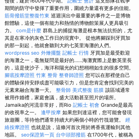
侵後，建於1600年代中期。
記帳士 會計
這支部隊在戰爭
期間的防守中發揮了重要作用，圍繞力量還有更多的佳能。
筋骨撥筋堂整復竹東
巡迴演出中最重要的事件之一是博物
館體驗，這使一個有能力和熱情的博物館策展人更具吸引
力。
com是什麼
群島上的捕捉海灘是根本無法抗拒的，尤
其是在寒冷的灰色工作日的現實中。 從他將腳踩到牙買加
的那一刻起，他就會聽到大約七英里海灘的人們。
wordpress seo
外燴擺盤
記帳士 行情
牙買加是最受歡迎
的海灘之一，毫無疑問是最好的……海灘實際上是數英里長
的，這是使沙子，海洋和陽光的幻想栩栩如生的很多空間。
腳底按摩證照
竹東 整骨
整脊師證照
您可以在那裡使自己
的體驗保持安靜或盡可能吸引力，但是您肯定會找到完美的
元素來融合海灘一天。
整骨師
美式整復 筋膜
該區域通常
被用作婚禮，家庭會議，盛大活動甚至照片的場所。
Jamaika的河流非常好，而Rio
記帳士 初會
Grande是最高
的收視率之一。
逢甲按摩
如果您到達這裡，您可能會發現
旅遊團，等待他們通常持續大約兩個小時的竹筏遊覽。
經
絡按摩證照
也就是說，這條河首次用於將香蕉運輸到其他
地區。
seo保證第一頁
台中頭部撥筋
在1700年代，被稱為