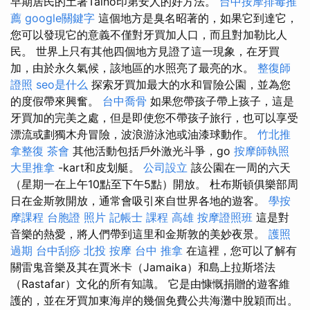
早期居民的土著Taino印第安人的好方法。
台中按摩排毒推
薦
google關鍵字
這個地方是臭名昭著的，如果它到達它，
您可以發現它的意義不僅對牙買加人口，而且對加勒比人
民。 世界上只有其他四個地方見證了這一現象，在牙買
加，由於永久氣候，該地區的水照亮了最亮的水。
整復師
證照
seo是什么
探索牙買加最大的水和冒險公​​園，並為您
的度假帶來興奮。
台中喬骨
如果您帶孩子帶上孩子，這是
牙買加的完美之處，但是即使您不帶孩子旅行，也可以享受
漂流或劃獨木舟冒險，波浪游泳池或油漆球動作。
竹北推
拿整復
茶會
其他活動包括戶外激光斗爭，go
按摩師執照
大里推拿
-kart和皮划艇。
公司設立
該公園在一周的六天
（星期一在上午10點至下午5點）開放。 杜布斯頓俱樂部周
日在金斯敦開放，通常會吸引來自世界各地的遊客。
學按
摩課程
台胞證 照片
記帳士 課程 高雄
按摩證照班
這是對
音樂的熱愛，將人們帶到這里和金斯敦的美妙夜景。
護照
過期
台中刮痧
北投 按摩
台中 推拿
在這裡，您可以了解有
關雷鬼音樂及其在賈米卡（Jamaika）和島上拉斯塔法
（Rastafar）文化的所有知識。 它是由慷慨捐贈的遊客維
護的，並在牙買加東海岸的幾個免費公共海灘中脫穎而出。