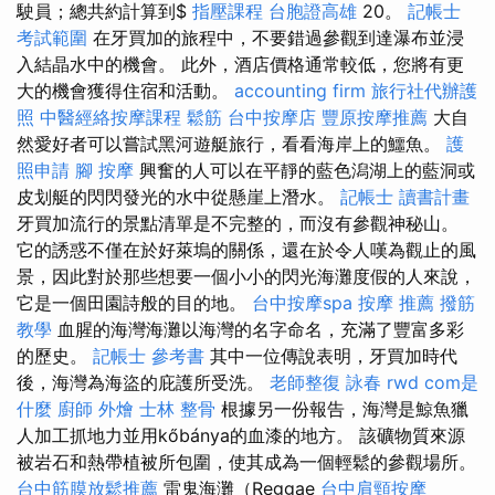
駛員；總共約計算到$
指壓課程
台胞證高雄
20。
記帳士
考試範圍
在牙買加的旅程中，不要錯過參觀到達瀑布並浸
入結晶水中的機會。 此外，酒店價格通常較低，您將有更
大的機會獲得住宿和活動。
accounting firm
旅行社代辦護
照
中醫經絡按摩課程
鬆筋
台中按摩店
豐原按摩推薦
大自
然愛好者可以嘗試黑河遊艇旅行，看看海岸上的鱷魚。
護
照申請
腳 按摩
興奮的人可以在平靜的藍色潟湖上的藍洞或
皮划艇的閃閃發光的水中從懸崖上潛水。
記帳士 讀書計畫
牙買加流行的景點清單是不完整的，而沒有參觀神秘山。
它的誘惑不僅在於好萊塢的關係，還在於令人嘆為觀止的風
景，因此對於那些想要一個小小的閃光海灘度假的人來說，
它是一個田園詩般的目的地。
台中按摩spa
按摩 推薦
撥筋
教學
血腥的海灣海灘以海灣的名字命名，充滿了豐富多彩
的歷史。
記帳士 參考書
其中一位傳說表明，牙買加時代
後，海灣為海盜的庇護所受洗。
老師整復 詠春
rwd
com是
什麼
廚師 外燴
士林 整骨
根據另一份報告，海灣是鯨魚獵
人加工抓地力並用kőbánya的血漆的地方。 該礦物質來源
被岩石和熱帶植被所包圍，使其成為一個輕鬆的參觀場所。
台中筋膜放鬆推薦
雷鬼海灘（Reggae
台中肩頸按摩