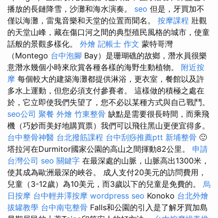
播放的長鏈降雪，沙灘和海水演奏。
seo
但是，牙買加不
僅以海灘，雷鬼音樂和天堂的位置而聞名。
按摩課程
壯觀
的天堂山峰，藏在傷口河之間的典型殖民風格的城市，使童
話般的景觀多樣化。
外燴
記帳士 作文
蒙特哥灣
（Montego
台中泡腳
Bay）是珊瑚礁的故鄉，潛水員很樂
意潛水幾個小時來欣賞各種各樣的海野生動植物。
附近按
摩
每個較大的建築海灘都提供淋浴，更衣室，餐館以及許
多水上運動，但您必須支付參賽者。 這樣做的積極之處在
於，它立即使我們失望了，您不必以某種方式與自己戰鬥。
seo公司
聚餐 外燴
竹東整骨
缺點是需要很長時間，而乘飛
機（巧妙而美好地購買票）我們可以飛往黑山更便宜得多。
台中整骨神醫
台北撥筋課程
台中刮痧推薦ptt
新埔整骨
🙂
塔拉河在Durmitor國家公園的高山之間揮動82公里。
申請
台灣公司
seo 關鍵字
在最深處的山脈，山脈高出1300米，
使其成為歐洲最深的峽谷。 成人支付20美元的訪問費用，
兒童（3-12歲）為10美元，而3歲以下的兒童是免費的。
烏
日按摩
台中輕井澤按摩
wordpress seo
Konoko
台北外燴
拔罐教學
台中南屯整骨
Falls和公園的引入是了解牙買加島