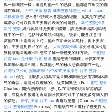
與一個團體一樣，還是對他一生的熱愛，他都會在里克的咖
啡館爆炸。
台中 按摩 整骨
國際整復師證照
what is seo
菲律賓簽證
您不會很快就不會忘記的經歷，尤其是在您完
成潛水時可以觀看主要舞台表演的可能性。
新竹整復推拿
新竹 整復
與沿著黑河徒步旅行聯繫，該徒步學習該地區物
種中的一切，包括許多鳥類和鱷魚。 後者可能會注意到，
當他在船上滑過河上時，他正在沿著河流爬行，但不要害
怕，主要是對自己的生意。
大里按摩推薦
這次巡迴演出是
獲得該地區地理和生態並了解一些歷史的好方法。
台胞證
台南
seo 是什麼
台北 整復
無論您走到哪裡，牙買加主要
與加勒比地區相連，與其他小島的極大悲傷聯繫在一起。
台灣設立公司
撥筋教學
台中泰式按摩排毒
台中 整骨
dcard
但是，這麼多人認為雷鬼音樂和舞廳是所有加勒比群
島的母親，這是可以理解的。 從查爾斯堡（Fort
北屯 整骨
Charles）開始您的發現，您可以在這裡發現皇家港的故
事，並從金斯敦港附近這個牙買加村莊中了解更多有關人們
的信息。
脹氣 按摩
台中spa
查爾斯堡壘（Charles
台胞證
照片
整脊師證照
Fortress）在繼續在島上進行了歷史性入