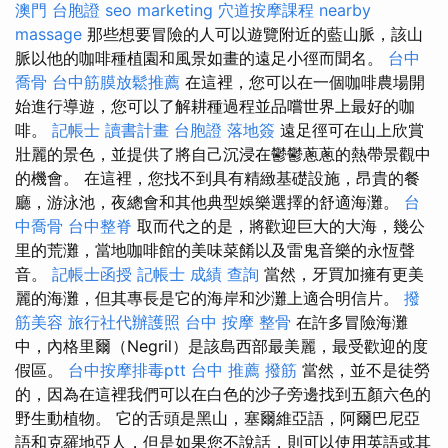
澳門 台胞證
seo marketing
穴道按摩課程
nearby
massage
那些想要冒險的人可以遊覽附近的藍山脈，該山
脈以他的咖啡種植園和風景如畫的遠足小徑而聞名。
台中
喬骨
台中筋膜放鬆推薦
在這裡，您可以在一個咖啡農場開
始進行導遊，您可以了解耕種過程並品嚐世界上最好的咖
啡。
記帳士 讀書計畫
台胞證 落地簽
遠足徑可在山上欣賞
壯麗的景色，並提供了將自己沉浸在鬱鬱蔥蔥的熱帶景觀中
的機會。 在這裡，您找不到具有精緻基礎設施，昂貴的餐
廳，游泳池，夜總會和其他典型娛樂選擇的舒適海灘。
台
中喬骨
台中整脊
取而代之的是，將歡迎巨大的大海，幾公
里的荒灘，當地咖啡館的美味菜餚以及雷鬼音樂的永恆聲
音。
記帳士函授
記帳士 成績 查詢
當然，牙買加擁有更美
麗的海灘，但其專長是它的海岸和沙灘上適合明信片。
撥
筋美容
旅行社代辦護照
台中 按摩 整骨
在許多冒險海灘
中，內格里爾（Negril）是該島西部最美麗，最受歡迎的度
假區。
台中按摩排毒ptt
台中 推薦 撥筋
當然，並不是徒勞
的，因為在這裡我們可以在白色的沙子旁邊找到五顏六色的
野生動植物。 它的舌頭是黑山，塞爾維亞語，阿爾巴尼亞
語和克羅地亞人，但是如果您不說話，則可以使用英語或其