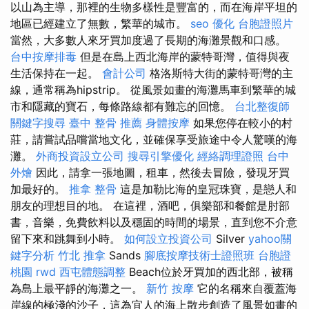
以山為主導，那裡的生物多樣性是豐富的，而在海岸平坦的
地區已經建立了無數，繁華的城市。
seo 優化
台胞證照片
當然，大多數人來牙買加度過了長期的海灘景觀和口感。
台中按摩排毒
但是在島上西北海岸的蒙特哥灣，值得與夜
生活保持在一起。
會計公司
格洛斯特大街的蒙特哥灣的主
線，通常稱為hipstrip。 從風景如畫的海灘馬車到繁華的城
市和隱藏的寶石，每條路線都有難忘的回憶。
台北整復師
關鍵字搜尋
臺中 整骨 推薦
身體按摩
如果您停在較小的村
莊，請嘗試品嚐當地文化，並確保享受旅途中令人驚嘆的海
灘。
外商投資設立公司
搜尋引擎優化
經絡調理證照
台中
外燴
因此，請拿一張地圖，租車，然後去冒險，發現牙買
加最好的。
推拿 整骨
這是加勒比海的皇冠珠寶，是戀人和
朋友的理想目的地。 在這裡，酒吧，俱樂部和餐館是肘部
書，音樂，免費飲料以及穩固的時間的場景，直到您不介意
留下來和跳舞到小時。
如何設立投資公司
Silver
yahoo關
鍵字分析
竹北 推拿
Sands
腳底按摩技術士證照班
台胞證
桃園
rwd
西屯體態調整
Beach位於牙買加的西北部，被稱
為島上最平靜的海灘之一。
新竹 按摩
它的名稱來自覆蓋海
岸線的極淺的沙子，這為宜人的海上散步創造了風景如畫的