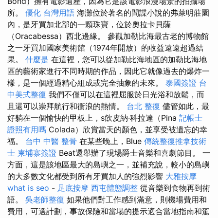
Bond）擁有電影遺產，因為它是該電影浪漫場景的拍攝場
所。
優化 台灣用語
海灘位於著名的間諜小說的弗萊明莊園
內，是牙買加北部的一顆珠寶，位於奧拉卡貝薩
（Oracabessa）西北邊緣。 參觀加勒比海最古老的博物館
之一牙買加國家美術館（1974年開放）的收益遠遠超過結
果。
什麼是
在這裡，您可以從加勒比海地區的加勒比海地
區的藝術家進行不同時期的作品，因此它就像過去的爆炸一
樣，是一個經過精心組成或完全抽象的未來。
泰國簽證
台
中美式整復
我們不僅可以在這裡屈服於日光浴和放鬆，而
且還可以崇拜航行和衝浪的熱情。
台北 整復
儘管如此，最
好躺在一個愉快的甲板上，s飲皮納·科拉達（Pina
記帳士
證照有用嗎
Colada）欣賞當天的顏色，並享受被遺忘的幸
福。
台中 中醫 整骨
在某些晚上，Blue
傳統整復推拿技術
士
柬埔寨簽證
Beat還舉辦了現場爵士音樂和喜劇節目。 一
方面，這是該地區最大的島嶼之一，並補充說，較小的島嶼
的大多數文化都受到所有牙買加人的強烈影響
大雅按摩
what is seo
-
足底按摩
西屯體態調整
從音樂到食物再到術
語。
吳老師整復
如果他們對工作感到滿意，則機場費用和
費用，可選計劃，事故保險和當場的提示適合當地指南和駕