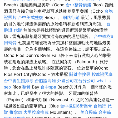
Beach）距離奧喬里奧斯（Ocho
台中整骨價錢
Rios）距離
酒店只有幾分鐘的車程就可以逃離奧喬里奧斯（Ocho
台胞
證照片
台中美式整復
Rios）。
網路行銷
最近，風景秀麗
的目的地竹海灘俱樂部的原始名稱和新名稱眾所周知。
台
胞證 代辦
無論您是尋找輕鬆的避難所還是繁華的海灘體
驗，雷鬼海灘都是牙買加沿海度假的理想場所。
台中楓樹6
街喬骨
七英里海灘被稱為牙買加和整個加勒比海地區最美
麗的海灘，分為多個地區。 在這條路線上，請不要忘記在
Ocho Rios Dunn's River Falls停下來進行激動人心的攀登
或在附近的海灘上放鬆。 在法爾茅斯（Falmouth）旅行
時，您會在島上發現許多隱藏的寶石。 位於繁華的Ocho
Rios Port City的Ocho - 酒水搭配
關鍵字搜尋
按摩證照班
台中養生館排毒
台胞證高雄
外國公司在台分公司
what is
seo
Rios
整骨
Bay
台中spa
Beach與其作為一個奇怪的漁
村相比，已經發生了很大的轉變。 牙買加的帕普特
（Papine）和紐卡斯爾（Newcastle）之間的高速公路是一
場風景如畫的豪華藍山（Blue
台中楓樹6街喬骨
台胞證 代
辦
推拿師
大里按摩推薦
Mountains）。
美容撥筋
台中筋