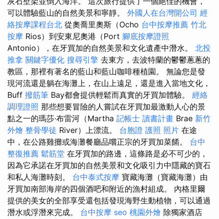
灰石壁架並倒入海洋。 這次旅行提供了一個絕佳的機會，
可以體驗藍山的自然美景和寧靜。
外國人在台灣開公司
經
絡按摩課程台北
從奧喬里奧斯（Ocho
台中按摩推薦
竹北
按摩
Rios）到安東尼奧港（Port
腳底按摩證照
Antonio），在牙買加的自然美景和文化遺產中潛水。
北投
推拿
關鍵字優化
搜尋引擎
去東方，去波特蘭的鬱鬱蔥蔥的
教區，那裡有著名的藍山和藍山咖啡種植園。 無論您是發
現河流還是躺在海灘上，在山上遠足，還是進入當地文化，
Buff
撥筋筆
Bay都會提供輕鬆而真實的牙買加體驗。
經絡
調理證照
那些想要冒險的人嘗試在牙買加最激動人心的景
點之一的瑪莎·布雷河（Martha
記帳士 讀書計畫
Brae
新竹
外燴
整骨學徒
River）上漂流。
台胞證 護照 照片
在途
中，在公路雞攤或海灘餐廳品嚐正宗的牙買加菜餚。
台中
整復推薦
鬆筋堂
在牙買加的路邊，這條路是必不可少的，
因為它承諾在牙買加的自然美景和文化吸引力中隱藏的寶石
和私人海灘時刻。
台中泰式按摩
寶藏海灘（寶藏海灘）由
牙買加南部海岸的四個酒吧和附近的漁村組成。 內格里爾
提供的美女的全部享受還包括發現海野生動植物，可以通過
潛水或浮潛來完成。
台中按摩
seo
桃園外燴
除獨家酒店