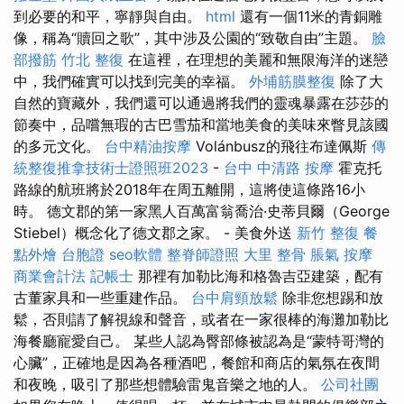
到必要的和平，寧靜與自由。
html
還有一個11米的青銅雕
像，稱為“贖回之歌”，其中涉及公園的“致敬自由”主題。
臉
部撥筋
竹北 整復
在這裡，在理想的美麗和無限海洋的迷戀
中，我們確實可以找到完美的幸福。
外埔筋膜整復
除了大
自然的寶藏外，我們還可以通過將我們的靈魂暴露在莎莎的
節奏中，品嚐無瑕的古巴雪茄和當地美食的美味來瞥見該國
的多元文化。
台中精油按摩
Volánbusz的飛往布達佩斯
傳
統整復推拿技術士證照班2023
-
台中 中清路 按摩
霍克托
路線的航班將於2018年在周五離開，這將使這條路16小
時。 德文郡的第一家黑人百萬富翁喬治·史蒂貝爾（George
Stiebel）概念化了德文郡之家。 - 美食外送
新竹 整復
餐
點外燴
台胞證
seo軟體
整脊師證照
大里 整骨
脹氣 按摩
商業會計法 記帳士
那裡有加勒比海和格魯吉亞建築，配有
古董家具和一些重建作品。
台中肩頸放鬆
除非您想踢和放
鬆，否則請了解視線和聲音，或者在一家很棒的海灘加勒比
海餐廳寵愛自己。 某些人認為臀部條被認為是“蒙特哥灣的
心臟”，正確地是因為各種酒吧，餐館和商店的氣氛在夜間
和夜晚，吸引了那些想體驗雷鬼音樂之地的人。
公司社團