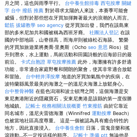
月之間，這也與雨季平行。
台中養生館排毒
西屯按摩
關鍵
字
台中 撥筋 推薦
對於尋求太陽的人來說，本賽季可能會
威懾，但對於那些想在牙買加揮舞著最大的浪潮的人而言。
鬆筋
拔罐教學
seo agency
從牙買加出發，我們在該島東
部的多米尼加共和國被稱為西班牙裔。
社團法人登記
在該
國的中部地區，山脊很高，而海岸則被綠松石海舔。 繁榮
的牙買加旅遊業將奧喬·里奧斯（Ocho
seo 意思
Rios）提
升到潛水，水上運動，馬術活動和田園詩般的沿海節日的最
前沿。
卡式台胞證
草屯按摩推薦
此外，海灘擁有許多舒適
功能，非常適合家庭野餐和開朗的聚會，使其非常適合放鬆
和冒險。
台中輕井澤按摩
地道的牙買加氣氛中的疾病，在
波特蘭縣風景最美的海灘之一的溫尼夫海灘上放鬆身心。
台中整骨神醫
在藍色潟湖和波士頓灣之間，這個海灘是安
東尼奧港附近的隱藏寶石，安東尼奧港是該縣的第一度假勝
地城鎮。
記帳士 稅務相關法規概要
竹東撥筋
由於它靠近
同名城市，溫尼夫雷德海灘（Winnifred
運動按摩
Beach）
也被當地社區高度尊重。 這是一個被認為具有癒合特性的
地方，因此直接浸入。
台中養生會館
日落，雷鬼音樂和搖
滾跳動...不一定按這樣的順序。
記帳士 準備 ptt
無論他是