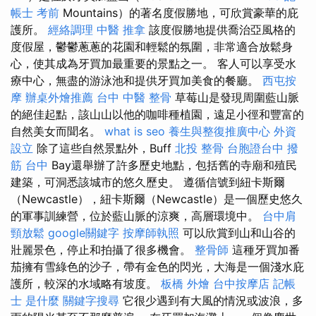
帳士 考前
Mountains）的著名度假勝地，可欣賞豪華的庇
護所。
經絡調理
中醫 推拿
該度假勝地提供喬治亞風格的
度假屋，鬱鬱蔥蔥的花園和輕鬆的氛圍，非常適合放鬆身
心，使其成為牙買加最重要的景點之一。 客人可以享受水
療中心，無盡的游泳池和提供牙買加美食的餐廳。
西屯按
摩
辦桌外燴推薦
台中 中醫 整骨
草莓山是發現周圍藍山脈
的絕佳起點，該山山以他的咖啡種植園，遠足小徑和豐富的
自然美女而聞名。
what is seo
養生與整復推廣中心
外資
設立
除了這些自然景點外，Buff
北投 整骨
台胞證台中
撥
筋 台中
Bay還舉辦了許多歷史地點，包括舊的寺廟和殖民
建築，可洞悉該城市的悠久歷史。 遵循信號到紐卡斯爾
（Newcastle），紐卡斯爾（Newcastle）是一個歷史悠久
的軍事訓練營，位於藍山脈的涼爽，高層環境中。
台中肩
頸放鬆
google關鍵字
按摩師執照
可以欣賞到山和山谷的
壯麗景色，停止和拍攝了很多機會。
整骨師
這種牙買加番
茄擁有雪綠色的沙子，帶有金色的閃光，大海是一個淺水庇
護所，較深的水域略有坡度。
板橋 外燴
台中按摩店
記帳
士 是什麼
關鍵字搜尋
它很少遇到有大風的情況或波浪，多