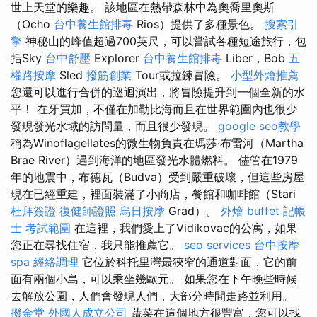
世上天堂的樂趣。 該地區在熱帶森林中為奧喬里奧斯
（Ocho
台中養生館排毒
Rios）提供了多種景色。
搜索引
擎
神秘山的峰值超過700英尺，可以嘗試各種短途旅行，包
括Sky
台中舒壓
Explorer
台中養生館排毒
Liber，Bob
五
權路按摩
Sled
撥筋創業
Tour或拉鍊冒險。
小型外燴推薦
您還可以進行合併的巡迴演出，將冒險提升到一個全新的水
平！ 在牙買加，不僅在加勒比海而且在世界範圍內也很少
發現發光水域的訪問量，而且很少發現。
google seo教學
稱為Winoflagellates的微生物負責在瑪莎·布雷河（Martha
Brae River）遇到海洋的地區發光水體燃料。 儘管在1979
年的地震中，布德瓦（Budva）受到嚴重破壞，但這些房屋
現在已經重建，裡面裝滿了小商店，餐館和咖啡館（Stari
杜拜簽證
復健師證照
烏日按摩
Grad）。
外燴 buffet
記帳
士 考試範圍
在這裡，我們愛上了Vidikovac的公寓，如果
您正在尋找住宿，我只能推薦它。
seo services
台中按摩
spa
經絡調理
它位於科托里灣最狹窄的通道對面，它的前
面有兩個小島，可以乘坐幾歐元。 如果您在下午晚些時候
去解放公園，人們會發現人們，大部分時間走路並利用。
撥金堂
外國人成立公司
蔬菜在這個地方很豐富，您可以找