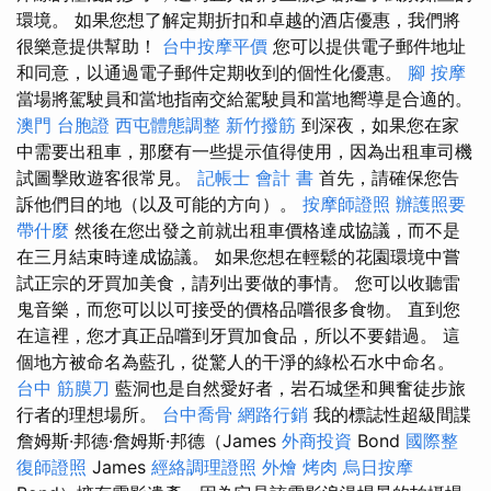
環境。 如果您想了解定期折扣和卓越的酒店優惠，我們將
很樂意提供幫助！
台中按摩平價
您可以提供電子郵件地址
和同意，以通過電子郵件定期收到的個性化優惠。
腳 按摩
當場將駕駛員和當地指南交給駕駛員和當地嚮導是合適的。
澳門 台胞證
西屯體態調整
新竹撥筋
到深夜，如果您在家
中需要出租車，那麼有一些提示值得使用，因為出租車司機
試圖擊敗遊客很常見。
記帳士 會計 書
首先，請確保您告
訴他們目的地（以及可能的方向）。
按摩師證照
辦護照要
帶什麼
然後在您出發之前就出租車價格達成協議，而不是
在三月結束時達成協議。 如果您想在輕鬆的花園環境中嘗
試正宗的牙買加美食，請列出要做的事情。 您可以收聽雷
鬼音樂，而您可以以可接受的價格品嚐很多食物。 直到您
在這裡，您才真正品嚐到牙買加食品，所以不要錯過。 這
個地方被命名為藍孔，從驚人的干淨的綠松石水中命名。
台中 筋膜刀
藍洞也是自然愛好者，岩石城堡和興奮徒步旅
行者的理想場所。
台中喬骨
網路行銷
我的標誌性超級間諜
詹姆斯·邦德·詹姆斯·邦德（James
外商投資
Bond
國際整
復師證照
James
經絡調理證照
外燴 烤肉
烏日按摩