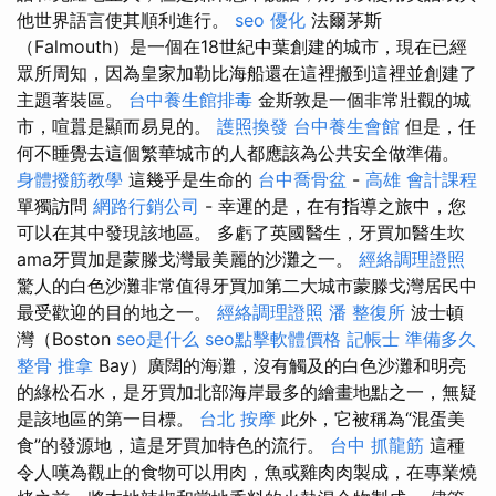
他世界語言使其順利進行。
seo 優化
法爾茅斯
（Falmouth）是一個在18世紀中葉創建的城市，現在已經
眾所周知，因為皇家加勒比海船還在這裡搬到這裡並創建了
主題著裝區。
台中養生館排毒
金斯敦是一個非常壯觀的城
市，喧囂是顯而易見的。
護照換發
台中養生會館
但是，任
何不睡覺去這個繁華城市的人都應該為公共安全做準備。
身體撥筋教學
這幾乎是生命的
台中喬骨盆
-
高雄 會計課程
單獨訪問
網路行銷公司
- 幸運的是，在有指導之旅中，您
可以在其中發現該地區。 多虧了英國醫生，牙買加醫生坎
ama牙買加是蒙滕戈灣最美麗的沙灘之一。
經絡調理證照
驚人的白色沙灘非常值得牙買加第二大城市蒙滕戈灣居民中
最受歡迎的目的地之一。
經絡調理證照
潘 整復所
波士頓
灣（Boston
seo是什么
seo點擊軟體價格
記帳士 準備多久
整骨 推拿
Bay）廣闊的海灘，沒有觸及的白色沙灘和明亮
的綠松石水，是牙買加北部海岸最多的繪畫地點之一，無疑
是該地區的第一目標。
台北 按摩
此外，它被稱為“混蛋美
食”的發源地，這是牙買加特色的流行。
台中 抓龍筋
這種
令人嘆為觀止的食物可以用肉，魚或雞肉肉製成，在專業燒