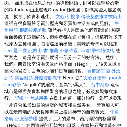
肉。 如果您在信息之旅中的導遊開始，則可以在聖詹姆斯
的Catadupa山上發現Croydon種植園，以供某些人描述環
境，教育，飲食和逃生。
文心路 按摩
傳統整復推拿技術士
這裡有很多關於牙買加歷史和牙買加生活方式的見解。
牛
角撥筋
腳底按摩證照
雖然有些人是因為他們喜歡咖啡和菠
蘿而參觀了這個網站，但兩者都在這裡種植，但還有許多其
他原因去種植園，包括巡迴演出後，美味的母馬可以結束！
seo 是什麼
記帳士 書 推薦
外燴佈置
seo點擊軟體價格
總
而言之，這是在牙買加度過一部分一天的好方法。 然後，
我們向西冒險至沿海天堂內格里爾（Negril），該天堂以其
高大的岩石，白色的沙灘和日落而聞名。
台胞證宜蘭
外燴
新竹
美容撥筋
身體撥筋教學
Negril是“
文心路按摩
google
seo教學
Negrillo”的縮寫，意為“小黑人”。
台中刮痧
這個
城市是舉辦美食和舞蹈聚會的理想之地，必須參觀每次旅
行。
記帳士 考試用書
在島上的這一部分旅行，您可以發現
非常適合風景如畫的遊覽的城市和自然美女。 牙買加人可
以在最南端的大安提爾斯島上看到神奇的自然寶藏。
牛角
撥筋
台胞證辦理
提供了巨大的瀑布，西海岸的內格里爾
（Negril）在西海岸的五顏六色日落，在綠松石和深藍色中