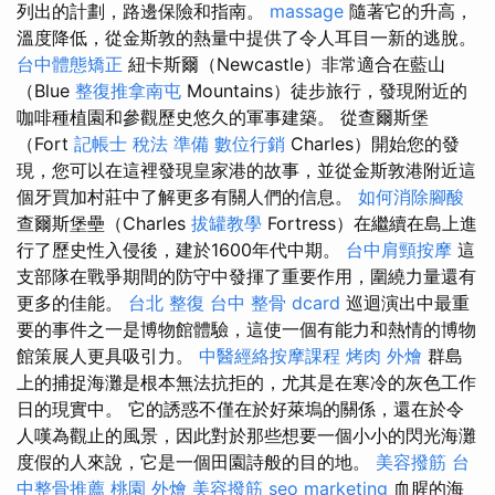
列出的計劃，路邊保險和指南。
massage
隨著它的升高，
溫度降低，從金斯敦的熱量中提供了令人耳目一新的逃脫。
台中體態矯正
紐卡斯爾（Newcastle）非常適合在藍山
（Blue
整復推拿南屯
Mountains）徒步旅行，發現附近的
咖啡種植園和參觀歷史悠久的軍事建築。 從查爾斯堡
（Fort
記帳士 稅法 準備
數位行銷
Charles）開始您的發
現，您可以在這裡發現皇家港的故事，並從金斯敦港附近這
個牙買加村莊中了解更多有關人們的信息。
如何消除腳酸
查爾斯堡壘（Charles
拔罐教學
Fortress）在繼續在島上進
行了歷史性入侵後，建於1600年代中期。
台中肩頸按摩
這
支部隊在戰爭期間的防守中發揮了重要作用，圍繞力量還有
更多的佳能。
台北 整復
台中 整骨 dcard
巡迴演出中最重
要的事件之一是博物館體驗，這使一個有能力和熱情的博物
館策展人更具吸引力。
中醫經絡按摩課程
烤肉 外燴
群島
上的捕捉海灘是根本無法抗拒的，尤其是在寒冷的灰色工作
日的現實中。 它的誘惑不僅在於好萊塢的關係，還在於令
人嘆為觀止的風景，因此對於那些想要一個小小的閃光海灘
度假的人來說，它是一個田園詩般的目的地。
美容撥筋
台
中整骨推薦
桃園 外燴
美容撥筋
seo marketing
血腥的海