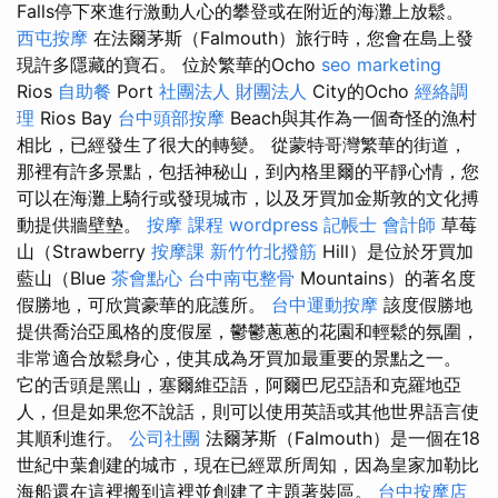
Falls停下來進行激動人心的攀登或在附近的海灘上放鬆。
西屯按摩
在法爾茅斯（Falmouth）旅行時，您會在島上發
現許多隱藏的寶石。 位於繁華的Ocho
seo marketing
Rios
自助餐
Port
社團法人 財團法人
City的Ocho
經絡調
理
Rios Bay
台中頭部按摩
Beach與其作為一個奇怪的漁村
相比，已經發生了很大的轉變。 從蒙特哥灣繁華的街道，
那裡有許多景點，包括神秘山，到內格里爾的平靜心情，您
可以在海灘上騎行或發現城市，以及牙買加金斯敦的文化搏
動提供牆壁墊。
按摩 課程
wordpress
記帳士 會計師
草莓
山（Strawberry
按摩課
新竹竹北撥筋
Hill）是位於牙買加
藍山（Blue
茶會點心
台中南屯整骨
Mountains）的著名度
假勝地，可欣賞豪華的庇護所。
台中運動按摩
該度假勝地
提供喬治亞風格的度假屋，鬱鬱蔥蔥的花園和輕鬆的氛圍，
非常適合放鬆身心，使其成為牙買加最重要的景點之一。
它的舌頭是黑山，塞爾維亞語，阿爾巴尼亞語和克羅地亞
人，但是如果您不說話，則可以使用英語或其他世界語言使
其順利進行。
公司社團
法爾茅斯（Falmouth）是一個在18
世紀中葉創建的城市，現在已經眾所周知，因為皇家加勒比
海船還在這裡搬到這裡並創建了主題著裝區。
台中按摩店