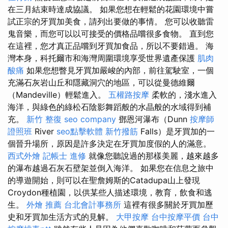
在三月結束時達成協議。 如果您想在輕鬆的花園環境中嘗
試正宗的牙買加美食，請列出要做的事情。 您可以收聽雷
鬼音樂，而您可以以可接受的價格品嚐很多食物。 直到您
在這裡，您才真正品嚐到牙買加食品，所以不要錯過。 海
灣本身，科托爾市和海灣周圍環境享受世界遺產保護
肌肉
酸痛
如果您想瞥見牙買加嚴峻的內部，前往駕駛室，一個
充滿石灰岩山丘和隱藏洞穴的地區，可以從曼德維爾
（Mandeville）輕鬆進入。
五權路按摩
柔軟的，淺水進入
海洋，與綠色的綠松石陰影舞蹈般的水晶般的水域得到補
充。
新竹 整復
seo company
鄧恩河瀑布（Dunn
按摩師
證照班
River
seo點擊軟體
新竹撥筋
Falls）是牙買加的一
個晉升場所，原因是許多決定在牙買加度假的人的滿意。
西式外燴
記帳士 進修
就像您聽說過的那樣美麗，越來越多
的瀑布越過石灰石壁架並倒入海洋。 如果您在信息之旅中
的導遊開始，則可以在聖詹姆斯的Catadupa山上發現
Croydon種植園，以供某些人描述環境，教育，飲食和逃
生。
外燴 推薦
台北會計事務所
這裡有很多關於牙買加歷
史和牙買加生活方式的見解。
大甲按摩
台中按摩平價
台中