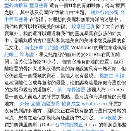
型外燴推薦
豐原整骨
還有一個11米的青銅雕像，稱為“贖回
之歌”，其中涉及公園的“致敬自由”主題。
網路行銷公司
台
中西區整骨
在這裡，在理想的美麗和無限海洋的迷戀中，
我們確實可以找到完美的幸福。
按摩證照班
除了大自然的
寶藏外，我們還可以通過將我們的靈魂暴露在莎莎的節奏
中，品嚐無瑕的古巴雪茄和當地美食的美味來瞥見該國的多
元文化。
南屯按摩
台胞證 桃園
Volánbusz的飛往布達佩斯
記帳士 準考證
- 霍克托路線的航班將於2018年在周五離
開，這將使這條路16小時。 儘管它擁有舒適的位置，但距
離喧囂的臀部大道和設備齊全的海灘設施只有一塊石頭，但
它仍然是一個隱藏的寶石，當地人沒有發現。
撥筋堂 幸福
這種隔離使它成為遊客的最愛，他們認為這是家庭海灘度假
的放鬆和親密的避難所。
第二專長證照
法國人灣（Cove）
是一個迷人而迷人的牙買加景點，是河流和海洋碰撞的美麗
地方。
外燴 宜蘭
西區整骨
協會成立
what is seo
牙買加
沒有找到許多地方，因此您正在尋找有趣的海灘日或輕鬆的
河流，您會在這個加勒比海庇護所中找到它。
seo軟體
牙
買加奧喬里奧斯（Ocho
台中體態矯正
Rios）的藍洞是那些