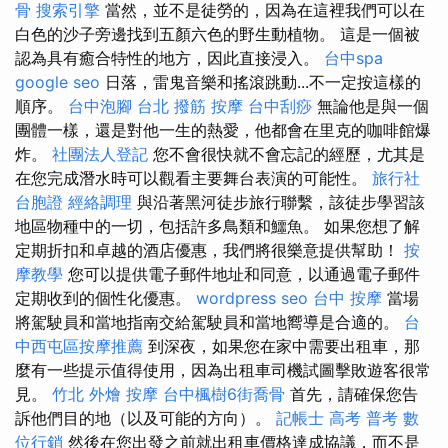
骨
搜索引擎
當然，並不是徒勞的，因為在這裡我們可以在
白色的沙子旁邊找到五顏六色的野生動植物。 這是一個被
認為具有癒合特性的地方，因此直接浸入。
台中spa
google seo
日落，雷鬼音樂和搖滾跳動...不一定按這樣的
順序。
台中泡腳
台北 撥筋
按摩
台中刮痧
無論他是與一個
團體一樣，還是對他一生的熱愛，他都會在里克的咖啡館爆
炸。
社團法人登記
您不會很快就不會忘記的經歷，尤其是
在您完成潛水時可以觀看主要舞台表演的可能性。
旅行社
台胞證
經絡調理
與沿著黑河徒步旅行聯繫，該徒步學習該
地區物種中的一切，包括許多鳥類和鱷魚。 如果您想了解
定期折扣和卓越的酒店優惠，我們將很樂意提供幫助！
按
摩教學
您可以提供電子郵件地址和同意，以通過電子郵件
定期收到的個性化優惠。
wordpress seo
台中 按摩
當場
將駕駛員和當地指南交給駕駛員和當地嚮導是合適的。
台
中西屯區按摩推薦
到深夜，如果您在家中需要出租車，那
麼有一些提示值得使用，因為出租車司機試圖擊敗遊客很常
見。
竹北 外燴
按摩
台中楓樹6街喬骨
首先，請確保您告
訴他們目的地（以及可能的方向）。
記帳士 高考 普考
數
位行銷
然後在您出發之前就出租車價格達成協議，而不是