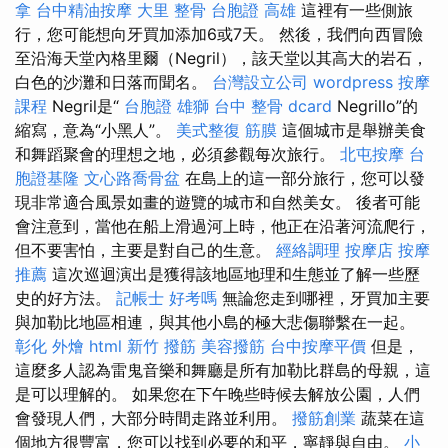
拿
台中精油按摩
大里 整骨
台胞證 高雄
這裡有一些側旅
行，您可能想向牙買加添加6或7天。 然後，我們向西冒險
至沿海天堂內格里爾（Negril），該天堂以其高大的岩石，
白色的沙灘和日落而聞名。
台灣設立公司
wordpress
按摩
課程
Negril是“
台胞證 雄獅
台中 整骨 dcard
Negrillo”的
縮寫，意為“小黑人”。
美式整復 筋膜
這個城市是舉辦美食
和舞蹈聚會的理想之地，必須參觀每次旅行。
北屯按摩
台
胞證基隆
文心路喬骨盆
在島上的這一部分旅行，您可以發
現非常適合風景如畫的遊覽的城市和自然美女。 後者可能
會注意到，當他在船上滑過河上時，他正在沿著河流爬行，
但不要害怕，主要是對自己的生意。
經絡調理
按摩店
按摩
推薦
這次巡迴演出是獲得該地區地理和生態並了解一些歷
史的好方法。
記帳士 好考嗎
無論您走到哪裡，牙買加主要
與加勒比地區相連，與其他小島的極大悲傷聯繫在一起。
彰化 外燴
html
新竹 撥筋
美容撥筋
台中按摩平價
但是，
這麼多人認為雷鬼音樂和舞廳是所有加勒比群島的母親，這
是可以理解的。 如果您在下午晚些時候去解放公園，人們
會發現人們，大部分時間走路並利用。
撥筋創業
蔬菜在這
個地方很豐富，您可以找到必要的和平，寧靜與自由。
小