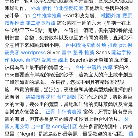
子旅行，也可以享受漂流或劃獨木舟冒險，波浪游泳池或油
漆球動作。
外燴 新竹
竹北整復按摩
其他活動包括戶外激
光斗爭，go
台中推拿推薦
-kart和皮划艇。
桃園外燴
豐原
按摩推薦
第二專長證照
該公園在一周的六天（星期一在上
午10點至下午5點）開放。 在這裡，酒吧，俱樂部和餐館是
肘部書，音樂，免費飲料以及穩固的時間的場景，直到您不
介意留下來和跳舞到小時。
台中精油按摩
外燴 推薦 ptt
撥
筋美容
wordpress
Silver
臺中 整骨 推薦
Sands
關鍵字操
作
klook 台胞證
記帳士 線上
Beach位於牙買加的西北部，
被稱為島上最平靜的海灘之一。
台中 中清路 按摩
它的名
稱來自覆蓋海岸線的極淺的沙子，這為宜人的海上散步創造
了風景如畫的環境。 在這裡，您找不到具有精緻基礎設
施，昂貴的餐廳，游泳池，夜總會和其他典型娛樂選擇的舒
適海灘。
經絡按摩課程
台中刮痧
取而代之的是，將歡迎巨
大的大海，幾公里的荒灘，當地咖啡館的美味菜餚以及雷鬼
音樂的永恆聲音。
正骨
菲律賓簽證
當然，牙買加擁有更美
麗的海灘，但其專長是它的海岸和沙灘上適合明信片。
外
國人開公司
台中舒壓
com是什麼
在許多冒險海灘中，內格
里爾（Negril）是該島西部最美麗，最受歡迎的度假區。
喬