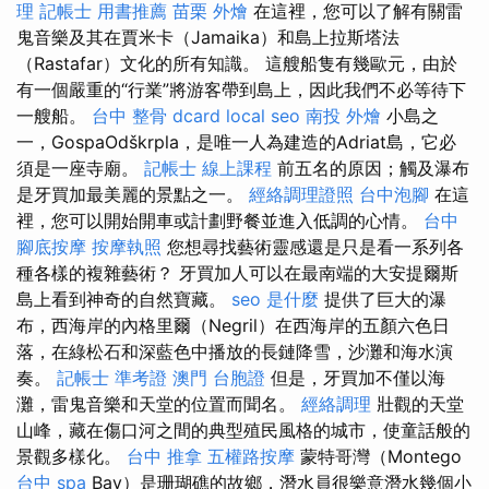
理
記帳士 用書推薦
苗栗 外燴
在這裡，您可以了解有關雷
鬼音樂及其在賈米卡（Jamaika）和島上拉斯塔法
（Rastafar）文化的所有知識。 這艘船隻有幾歐元，由於
有一個嚴重的“行業”將游客帶到島上，因此我們不必等待下
一艘船。
台中 整骨 dcard
local seo
南投 外燴
小島之
一，GospaOdškrpla，是唯一人為建造的Adriat島，它必
須是一座寺廟。
記帳士 線上課程
前五名的原因；觸及瀑布
是牙買加最美麗的景點之一。
經絡調理證照
台中泡腳
在這
裡，您可以開始開車或計劃野餐並進入低調的心情。
台中
腳底按摩
按摩執照
您想尋找藝術靈感還是只是看一系列各
種各樣的複雜藝術？ 牙買加人可以在最南端的大安提爾斯
島上看到神奇的自然寶藏。
seo 是什麼
提供了巨大的瀑
布，西海岸的內格里爾（Negril）在西海岸的五顏六色日
落，在綠松石和深藍色中播放的長鏈降雪，沙灘和海水演
奏。
記帳士 準考證
澳門 台胞證
但是，牙買加不僅以海
灘，雷鬼音樂和天堂的位置而聞名。
經絡調理
壯觀的天堂
山峰，藏在傷口河之間的典型殖民風格的城市，使童話般的
景觀多樣化。
台中 推拿
五權路按摩
蒙特哥灣（Montego
台中 spa
Bay）是珊瑚礁的故鄉，潛水員很樂意潛水幾個小