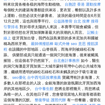
時來欣賞各種各樣的海野生動植物。
台胞證 香港
運動按摩
每個較大的建築海灘都提供淋浴，更衣室，餐館以及許多水
上運動，但您必須支付參賽者。 波浪的最佳時間是在6月至
12月之間，這也與雨季平行。
公益路整骨
台北 按摩
搜尋
引擎排名
對於尋求太陽的人來說，本賽季可能會威懾，但
對於那些想在牙買加揮舞著最大的浪潮的人而言。
記帳士
線上
從牙買加出發，我們在該島東部的多米尼加共和國被
稱為西班牙裔。
嚴師傅撥筋棒
歐式外燴
seo 意思
撥筋課
程
在該國的中部地區，山脊很高，而海岸則被綠松石海
舔。 俱樂部成員只能通過一個洞穴到達海灘，後來被颶風
摧毀，但這個名字仍然留下。
台北會計事務所
如今，醫生
的洞穴海灘是牙買加第二大城市蒙特哥灣中心的公共城市海
灘，繼續用透明的綠松石綠松石和未觸及的沙子吸引著遊
客。
seo優化
台中西屯區按摩推薦
寶藏灣有許多海灘，大
多數人在那裡走的人說，金銀海灘的旅遊氛圍比牙買加西海
岸的其他地區少。
台中養生館
您將去那裡幾天，而您將成
為唯一的人，在其他日子裡，您會發現當地人和遊客都喜歡
這個海灘的沉默。
整復學徒
護照代辦
有一些餐廳，儘管在