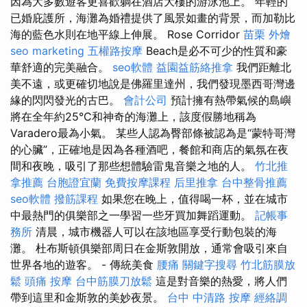
因為大多數遊客更喜歡躺在酒店大樓的游泳池上。 年輕的
已婚庇護所，海灘為婚禮提供了風景如畫的背景，而加勒比
海的藍色水則在地平線上伸展。 Rose Corridor
苗栗 外燴
seo marketing
五權路按摩
Beach是必不可少的性質和豪
華舒適的完美融合。
seo軟體
益園益筋絡推拿
我們距離北
美不遠，或更確切地說是佛羅里達州，我們發現墨西哥灣邊
緣的閃閃發光的古巴。
會計公司
預計擁有熱帶氣候的島嶼
將在全年約25°C和神奇的海灘上，該度假勝地稱為
Varadero最為小氣。 某些人認為臀部條被認為是“蒙特哥灣
的心臟”，正確地是因為各種酒吧，餐館和商店的氣氛在夜
間和夜晚，吸引了那些想體驗雷鬼音樂之地的人。
竹北推
拿推薦
台胞證宜蘭
免費按摩課程
后里推拿
台中整骨推薦
seo軟體
撥筋課程
如果您在晚上，值得喝一杯，並在城市
中最熱門的俱樂部之一學習一些牙買加舞蹈運動。
記帳事
務所
清晨，城市機器人可以在該地區享受行動包裝的海
灘。 杜布斯頓俱樂部周日在金斯敦開放，通常會吸引來自
世界各地的遊客。 - 傳統美食
腰痛
關鍵字搜尋
竹北筋膜放
鬆
頭痛 按摩
台中筋膜刀放鬆
這是對音樂的熱愛，將人們
帶到這里和金斯敦的美妙夜景。
台中 中清路 按摩
經絡調