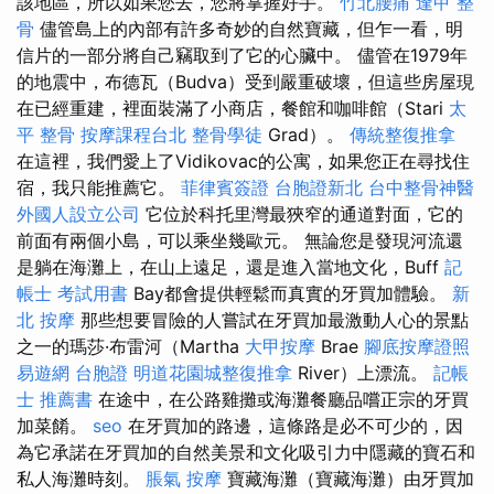
該地區，所以如果您去，您將掌握好手。
竹北腰痛
逢甲 整
骨
儘管島上的內部有許多奇妙的自然寶藏，但乍一看，明
信片的一部分將自己竊取到了它的心臟中。 儘管在1979年
的地震中，布德瓦（Budva）受到嚴重破壞，但這些房屋現
在已經重建，裡面裝滿了小商店，餐館和咖啡館（Stari
太
平 整骨
按摩課程台北
整骨學徒
Grad）。
傳統整復推拿
在這裡，我們愛上了Vidikovac的公寓，如果您正在尋找住
宿，我只能推薦它。
菲律賓簽證
台胞證新北
台中整骨神醫
外國人設立公司
它位於科托里灣最狹窄的通道對面，它的
前面有兩個小島，可以乘坐幾歐元。 無論您是發現河流還
是躺在海灘上，在山上遠足，還是進入當地文化，Buff
記
帳士 考試用書
Bay都會提供輕鬆而真實的牙買加體驗。
新
北 按摩
那些想要冒險的人嘗試在牙買加最激動人心的景點
之一的瑪莎·布雷河（Martha
大甲按摩
Brae
腳底按摩證照
易遊網 台胞證
明道花園城整復推拿
River）上漂流。
記帳
士 推薦書
在途中，在公路雞攤或海灘餐廳品嚐正宗的牙買
加菜餚。
seo
在牙買加的路邊，這條路是必不可少的，因
為它承諾在牙買加的自然美景和文化吸引力中隱藏的寶石和
私人海灘時刻。
脹氣 按摩
寶藏海灘（寶藏海灘）由牙買加