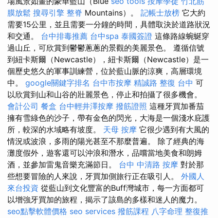
場風景如畫的豪華藍山（Blue
seo tools
按摩學徒
竹北筋
膜放鬆
搜尋引擎
整脊
Mountains）。
記帳士放榜
它大約
需要15公里，並且需要一分鐘的時間，具體取決於道路狀況
和交通。
台中排毒推薦
台中spa
泰國簽證
這條路線蜿蜒穿
過山丘，可欣賞到鬱鬱蔥蔥的景觀的美麗景色。 遵循信號
到紐卡斯爾（Newcastle），紐卡斯爾（Newcastle）是一
個歷史悠久的軍事訓練營，位於藍山脈的涼爽，高層環境
中。
google關鍵字排名
台中市按摩
精誠路 整復 台中
可
以欣賞到山和山谷的壯麗景色，停止和拍攝了很多機會。
會計公司
餐盒
台中輕井澤按摩
撥筋證照
這種牙買加番茄
擁有雪綠色的沙子，帶有金色的閃光，大海是一個淺水庇護
所，較深的水域略有坡度。
天母 按摩
它很少遇到有大風的
情況或波浪，多雨的陽光甚至不那麼普遍。 除了經典的海
灘度假外，遊客還可以沖浪和潛水，品嚐當地美食和朗姆
酒，並參加雷鬼音樂充滿節日。
台中 中清路 按摩
對於那
些想要冒險的人來說，牙買加側旅行正在吸引人。
外國人
來台投資
從藍山到文化豐富的Buff灣城市，每一方面都可
以增強牙買加的旅程，揭示了該島的多樣和迷人的魔力。
seo點擊軟體價格
seo services
撥筋課程
八字命理 整復推