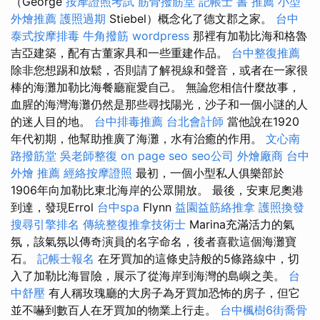
（George
按摩證照考試
筋骨撥筋堂
記帳士 書 推薦
小型
外燴推薦
護照過期
Stiebel）概念化了德文郡之家。
台中
泰式按摩排毒
牛角撥筋
wordpress
那裡有加勒比海和格魯
吉亞建築，配有古董家具和一些重建作品。
台中整復推薦
除非您想踢和放鬆，否則請了解視線和聲音，或者在一家很
棒的海灘加勒比海餐廳寵愛自己。 無論您相信什麼故事，
血腥的海灣海灘仍然是那些尋找陽光，沙子和一個小謎的人
的迷人目的地。
台中排毒推薦
台北會計師
當他說在1920
年代初期，他幫助推廣了海灘，水有治癒的作用。
文心南
路撥筋堂
吳老師整復
on page seo
seo公司
外燴廠商
台中
外燴 推薦
經絡按摩證照
最初，一個小型私人俱樂部於
1906年向加勒比東北海岸的公眾開放。 最後，安東尼奧港
到達，發現Errol
台中spa
Flynn
益園益筋絡推拿
護照換發
搜尋引擎排名
傳統整復推拿技術士
Marina充滿活力的氣
氛，該氣氛以傳奇演員的名字命名，後者喜歡這個海灘寶
石。
記帳士報名
在牙買加的這條史詩般的5條路線中，切
入了加勒比海冒險，展示了從海岸到海灣的島嶼之美。
台
中舒壓
有人稱玫瑰廳的大房子為牙買加恐怖的房子，但它
並不嚇到數百人在牙買加的物業上行走。
台中楓樹6街喬骨