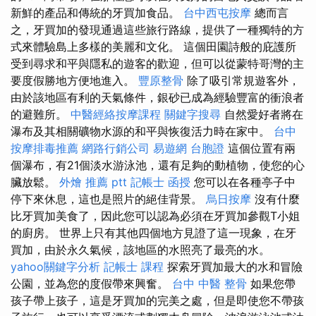
新鮮的產品和傳統的牙買加食品。
台中西屯按摩
總而言
之，牙買加的發現通過這些旅行路線，提供了一種獨特的方
式來體驗島上多樣的美麗和文化。 這個田園詩般的庇護所
受到尋求和平與隱私的遊客的歡迎，但可以從蒙特哥灣的主
要度假勝地方便地進入。
豐原整骨
除了吸引常規遊客外，
由於該地區有利的天氣條件，銀砂已成為經驗豐富的衝浪者
的避難所。
中醫經絡按摩課程
關鍵字搜尋
自然愛好者將在
瀑布及其相關礦物水源的和平與恢復活力時在家中。
台中
按摩排毒推薦
網路行銷公司
易遊網 台胞證
這個位置有兩
個瀑布，有21個淡水游泳池，還有足夠的動植物，使您的心
臟放鬆。
外燴 推薦 ptt
記帳士 函授
您可以在各種亭子中
停下來休息，這也是照片的絕佳背景。
烏日按摩
沒有什麼
比牙買加美食了，因此您可以認為必須在牙買加參觀T小姐
的廚房。 世界上只有其他四個地方見證了這一現象，在牙
買加，由於永久氣候，該地區的水照亮了最亮的水。
yahoo關鍵字分析
記帳士 課程
探索牙買加最大的水和冒險
公​​園，並為您的度假帶來興奮。
台中 中醫 整骨
如果您帶
孩子帶上孩子，這是牙買加的完美之處，但是即使您不帶孩