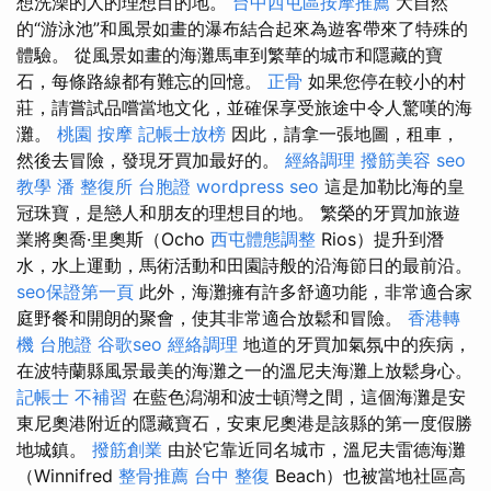
想洗澡的人的理想目的地。
台中西屯區按摩推薦
大自然
的“游泳池”和風景如畫的瀑布結合起來為遊客帶來了特殊的
體驗。 從風景如畫的海灘馬車到繁華的城市和隱藏的寶
石，每條路線都有難忘的回憶。
正骨
如果您停在較小的村
莊，請嘗試品嚐當地文化，並確保享受旅途中令人驚嘆的海
灘。
桃園 按摩
記帳士放榜
因此，請拿一張地圖，租車，
然後去冒險，發現牙買加最好的。
經絡調理
撥筋美容
seo
教學
潘 整復所
台胞證
wordpress seo
這是加勒比海的皇
冠珠寶，是戀人和朋友的理想目的地。 繁榮的牙買加旅遊
業將奧喬·里奧斯（Ocho
西屯體態調整
Rios）提升到潛
水，水上運動，馬術活動和田園詩般的沿海節日的最前沿。
seo保證第一頁
此外，海灘擁有許多舒適功能，非常適合家
庭野餐和開朗的聚會，使其非常適合放鬆和冒險。
香港轉
機 台胞證
谷歌seo
經絡調理
地道的牙買加氣氛中的疾病，
在波特蘭縣風景最美的海灘之一的溫尼夫海灘上放鬆身心。
記帳士 不補習
在藍色潟湖和波士頓灣之間，這個海灘是安
東尼奧港附近的隱藏寶石，安東尼奧港是該縣的第一度假勝
地城鎮。
撥筋創業
由於它靠近同名城市，溫尼夫雷德海灘
（Winnifred
整骨推薦
台中 整復
Beach）也被當地社區高