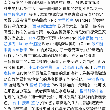
南部海岸的四個酒吧和附近的漁村組成。 發現城市市場，
歷史景點和夜生活，每一個都是牙買加的強制性景點之一。
身體按摩課程
然後，敢於在城市邊界探索寶藏海灘的鎮定
美景，或者沿里奧格蘭德（Rio
大里按摩
Grande）開始輕
鬆的漂流之旅。
西屯肩頸放鬆
發現竹大道，這是一個襯有
高聳的竹樹的自然奇蹟，或在曾經繁華的海盜港口探索皇家
港的歷史上。
seo
從蒙特哥灣（Montego
推拿價格
竹北
筋膜刀
kkday 台胞證
Bay）到奧喬里奧斯（Ocho
設立辦
事處
seo教學
Rios）的旅程展示了一場充滿牙買加奇觀的
旅行，並欣賞了加勒比海的風景如畫。 在牙買加海灘上，
一個像塵世的天堂這樣的小海灣，它更安靜，更自然，但沒
有各種服務。
小型外燴推薦
html
台胞證 代辦
Buff
台中腳
底按摩
Bay位於牙買加風景如畫的北部海岸，為想要體驗該
島自然美景和當地文化的遊客提供了許多活動。
中清路 按
摩
從發現Buff
普考 記帳士
Bay河開始的一天開始，您可以
在那裡游泳茶點，或者簡單地在水邊放鬆。
搜尋引擎排名
附近的海灘非常適合曬日光浴，可以欣賞加勒比海的壯麗景
色。
台中 按摩 整骨
如果您品嚐當地的生活，請參觀繁華
的Buff灣市場，在那裡您可以在與友好的當地人交談時品嚐