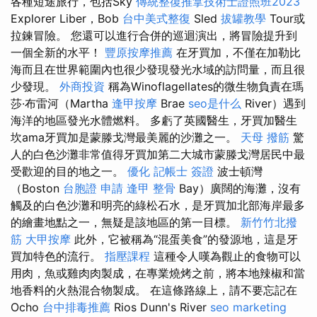
各種短途旅行，包括Sky
傳統整復推拿技術士證照班2023
Explorer Liber，Bob
台中美式整復
Sled
拔罐教學
Tour或
拉鍊冒險。 您還可以進行合併的巡迴演出，將冒險提升到
一個全新的水平！
豐原按摩推薦
在牙買加，不僅在加勒比
海而且在世界範圍內也很少發現發光水域的訪問量，而且很
少發現。
外商投資
稱為Winoflagellates的微生物負責在瑪
莎·布雷河（Martha
逢甲按摩
Brae
seo是什么
River）遇到
海洋的地區發光水體燃料。 多虧了英國醫生，牙買加醫生
坎ama牙買加是蒙滕戈灣最美麗的沙灘之一。
天母 撥筋
驚
人的白色沙灘非常值得牙買加第二大城市蒙滕戈灣居民中最
受歡迎的目的地之一。
優化
記帳士 簽證
波士頓灣
（Boston
台胞證 申請
逢甲 整骨
Bay）廣闊的海灘，沒有
觸及的白色沙灘和明亮的綠松石水，是牙買加北部海岸最多
的繪畫地點之一，無疑是該地區的第一目標。
新竹竹北撥
筋
大甲按摩
此外，它被稱為“混蛋美食”的發源地，這是牙
買加特色的流行。
指壓課程
這種令人嘆為觀止的食物可以
用肉，魚或雞肉肉製成，在專業燒烤之前，將本地辣椒和當
地香料的火熱混合物製成。 在這條路線上，請不要忘記在
Ocho
台中排毒推薦
Rios Dunn's River
seo marketing