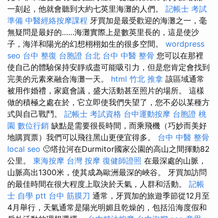
一刻起，他就會聽到大約七英里海灘的人們。
記帳士 考試
準備
中醫經絡按摩課程
牙買加是最受歡迎的海灘之一，毫
無疑問是最好的……海灘實際上是數英里長的，這是使沙
子，海洋和陽光的幻想栩栩如生的很多空間。
wordpress
seo
台中 整復
台胞證 台北
台中 中醫 整骨
您可以在那裡
使自己的體驗保持安靜或盡可能吸引力，但是您肯定會找到
完美的元素來融合海灘一天。
html
竹北 推拿
該區域通常
被用作婚禮，家庭會議，盛大活動甚至照片的場所。 這樣
做的積極之處在於，它立即使我們失望了，您不必以某種方
式與自己戰鬥。
記帳士 考試資格
台中運動按摩
台胞證 桃
園
數位行銷
缺點是需要很長時間，而乘飛機（巧妙而美好
地購買票）我們可以飛往黑山更便宜得多。
台中 中醫 整骨
local seo
🙂塔拉河在Durmitor國家公園的高山之間揮動82
公里。
東海按摩
台灣 按摩
復健師證照
在最深處的山脈，
山脈高出1300米，使其成為歐洲最深的峽谷。 牙買加訪問
的最佳時間在很大程度上取決於天氣，人群和活動。
記帳
士 自學 ptt
台中 筋膜刀
通常，牙買加的旅遊季節從12月至
4月舉行，天氣通常是陽光明媚且乾燥的，包括沿海度假和