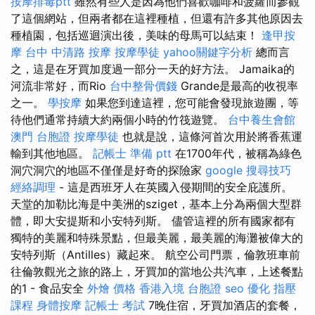
按摩排毒ptt
雖然有些人是因為他們喜歡咖啡和菠蘿而參觀
了這個網站，但兩者都在這裡種植，但還有許多其他原因去
種植園，包括巡迴演出後，美味的母馬可以結束！
逢甲按
摩
台中 中清路 按摩
按摩學徒
yahoo關鍵字分析
總而言
之，這是在牙買加度過一部分一天的好方法。 Jamaika的
河流非常好，而Rio
台中整骨價錢
Grande是最高的收視率
之一。
學按摩
如果您到達這裡，您可能會發現旅遊團，等
待他們通常持續大約兩個小時的竹筏遊覽。
台中養生會館
澳門 台胞證
按摩學徒
也就是說，這條河首次用於將香蕉運
輸到其他地區。
記帳士 準備 ptt
在1700年代，被稱為綠色
洞穴洞穴的地區不僅僅是好奇的探險家
google 搜尋技巧
經絡調理
- 這是西班牙人在英國入侵期間的安全庇護所。
天堂的加勒比海是中美洲的sziget，基本上分為兩個大型群
體，即大安提斯和小安特列斯。 儘管這裡的所有國家都有
獨特的美麗和特殊景點，但最美麗，最美麗的海灘被偉大的
安特列斯（Antilles）藏起來。 航空公司門票，倫敦班車前
往倫敦觀光之旅的路上，牙買加的當地公共汽車，上述餐點
的1 - 食品安全
外燴 價格
香港入境 台胞證
seo 優化
指壓
課程
身體按摩
記帳士 考試
7晚住宿，牙買加酒店的套餐，