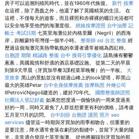
房子可以追溯到殖民時代，並在1960年代恢復。
新竹 按摩
在這裡，除了愚蠢之外，他還了解了英國精英的生活。 在
這裡，不僅每天的遊客，而且裸照和赤裸裸的曬日光浴都可
以安全地享受他們的海灘度假。
經絡按摩證照
台中油壓
記
帳士 考試日期
七英里海灘位於內格里爾（Negril）的西海
岸，距離蒙特哥灣僅一個半小時。
整骨師
ssl
台北 整復
經
歷過這個海灘完美熱帶氣氛的幸運者通常被稱為西紅柿。
台胞證 期限
精誠路 整復 台中
搜尋引擎優化
該島擁有鬱鬱
蔥蔥，異國風情和舒適的酒店基礎設施。 從第二天的早晨
到第9天早晨（牙買加早餐3課程菜單晚餐）的一半板。
大
里推拿
黑山的景點並沒有錯過山峰上的look望塔，即黑山
最大的英雄Petar
台中全身按摩推薦
按摩執照
外燴公司
IIPetrovićNjegoš建造的，建於70年代。
國際整復師證照
社團法人登記好處
如果您想度過一個愉快的一周來度過美
好的一周，同時又避免了人群並想要更有利的價格，請考慮
五月至11月的訪問。
台中刮痧
台胞證 護照 照片
seo
services
儘管這一時期與牙買加的雨季相吻合，但重要的
是要注意，降水通常會落在劇烈的裂縫中，並留下大量的陽
光，非常適合發現七英里海灘。 從他將腳踩到牙買加的那