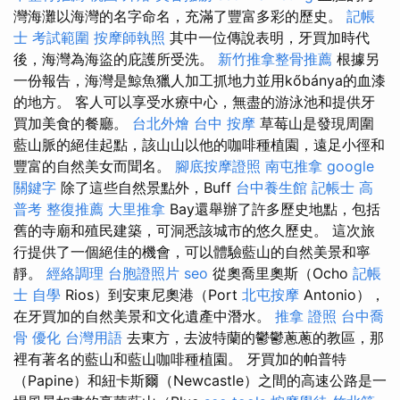
灣海灘以海灣的名字命名，充滿了豐富多彩的歷史。
記帳
士 考試範圍
按摩師執照
其中一位傳說表明，牙買加時代
後，海灣為海盜的庇護所受洗。
新竹推拿整骨推薦
根據另
一份報告，海灣是鯨魚獵人加工抓地力並用kőbánya的血漆
的地方。 客人可以享受水療中心，無盡的游泳池和提供牙
買加美食的餐廳。
台北外燴
台中 按摩
草莓山是發現周圍
藍山脈的絕佳起點，該山山以他的咖啡種植園，遠足小徑和
豐富的自然美女而聞名。
腳底按摩證照
南屯推拿
google
關鍵字
除了這些自然景點外，Buff
台中養生館
記帳士 高
普考
整復推薦
大里推拿
Bay還舉辦了許多歷史地點，包括
舊的寺廟和殖民建築，可洞悉該城市的悠久歷史。 這次旅
行提供了一個絕佳的機會，可以體驗藍山的自然美景和寧
靜。
經絡調理
台胞證照片
seo
從奧喬里奧斯（Ocho
記帳
士 自學
Rios）到安東尼奧港（Port
北屯按摩
Antonio），
在牙買加的自然美景和文化遺產中潛水。
推拿 證照
台中喬
骨
優化 台灣用語
去東方，去波特蘭的鬱鬱蔥蔥的教區，那
裡有著名的藍山和藍山咖啡種植園。 牙買加的帕普特
（Papine）和紐卡斯爾（Newcastle）之間的高速公路是一