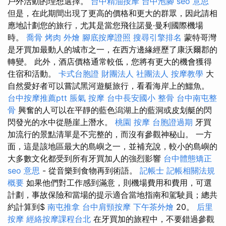
戶外活動的理想選擇。
台中精油按摩
台中泡腳
seo 意思
但是，在此期間出現了更高的價格和更大的群眾，因此請相
應地計劃您的旅行，尤其是當您飛往諾曼·曼利國際機場
時。
喬骨
烤肉 外燴
腳底按摩證照
搜尋引擎排名
蒙特哥灣
是牙買加最動人的城市之一，在西方邊緣經歷了康沃爾郡的
轉變。 此外，酒店價格通常較低，您將有更大的機會獲得
住宿和活動。
卡式台胞證
財團法人 社團法人
按摩教學
大
自然愛好者可以嘗試黑河遊艇旅行，看看海岸上的鱷魚。
台中按摩推薦ptt
脹氣 按摩
台中長安國小 整骨
台中南屯整
骨
興奮的人可以在平靜的藍色潟湖上的藍洞或皮划艇的閃
閃發光的水中從懸崖上潛水。
桃園 按摩
台胞證過期
牙買
加流行的景點清單是不完整的，而沒有參觀神秘山。 一方
面，這是該地區最大的島嶼之一，並補充說，較小的島嶼的
大多數文化都受到所有牙買加人的強烈影響
台中體態矯正
seo 意思
- 從音樂到食物再到術語。
記帳士
記帳相關法規
概要
如果他們對工作感到滿意，則機場費用和費用，可選
計劃，事故保險和當場的提示適合當地指南和駕駛員；總共
約計算到$
南屯推拿
台中肩頸按摩
下午茶外燴
20。
后里
按摩
經絡按摩課程台北
在牙買加的旅程中，不要錯過參觀