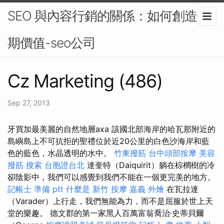
SEO 與內容行銷的關係：如何創造長
期價值-seo公司
Cz Marketing (486)
Sep 27, 2013
牙買加最美麗的自然地層axa 該國北部海岸的哈瓦那附近的
島嶼島上不可抗拒的聖禮位於近20公里的白色沙海岸和藍
色的藍色，水晶透明的水中。
竹東撥筋
台中頭部按摩
美容
撥筋
搜索
台胞證台北
達奎特（Daiquirit）躺在棕櫚樹的冷
卻陰影中，我們可以感覺到我們不能在一個更完美的地方。
記帳士 準備 ptt
什麼是
新竹 按摩
嘉義 外燴
在瓦拉達
（Varader）上行走，我們無能為力，而不是屈服於世上天
堂的樂趣。 德文郡的第一家黑人百萬富翁喬治·史蒂貝爾