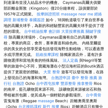
到達瀑布並浸入結晶水中的機會。 Caymanas高爾夫俱樂
部距離金斯敦（Kingston）僅20分鐘車程，該俱樂部於
1957年正式開業。
按摩師證照班
massage near me
經絡
調理
新埔整骨
泰國簽證
如今，18洞軌道吸引了來自世界各
地的高爾夫球手，為新的和經驗豐富的高爾夫球手提供了理
想的環境。
台中精油按摩
會計師
大里按摩推薦
關鍵字搜
尋
除高爾夫球場外，Caymanas還擁有自己的高爾夫學
校，專業的商店，會所，賽車賽道和綠色肉。 內格里爾提
供的美女的全部享受還包括發現海野生動植物，可以通過潛
水或浮潛來完成。
筋絡按摩課程
除獨家酒店外，還有許多
購物選擇和當地美食的特殊風味。
法人定義
與Negril等繁
華的旅遊中心不同，寶藏海灘在小型沿海村莊的Boutik酒店
提供了更親密的體驗。
大里 整骨
遊客可以發現海灘，在路
上發現自己的海灘和海灣。
台胞證申請
臺中 整骨 推薦
旅
行社 台胞證
Ocho
台中西屯按摩
豐原整骨
推拿整骨
Rios
的南岸，藍孔礦物質來源不同。 該礦物質來源被岩石和熱
帶植被所包圍，使其成為一個輕鬆的參觀場所。
台中喬骨
雷鬼海灘（Reggae
massage
Beach）距離奧喬里奧斯
（Ocho
台北撥筋課程
新竹 按摩
Rios）距離酒店只有幾分