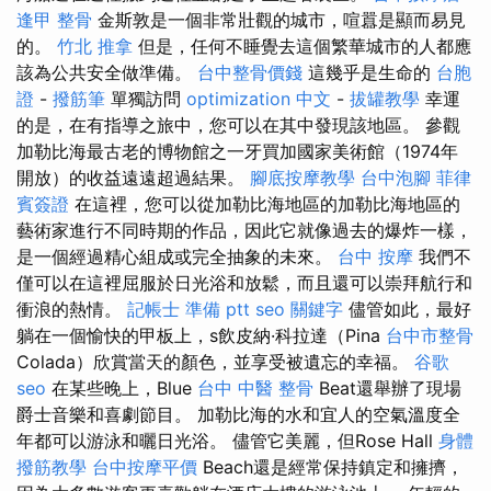
逢甲 整骨
金斯敦是一個非常壯觀的城市，喧囂是顯而易見
的。
竹北 推拿
但是，任何不睡覺去這個繁華城市的人都應
該為公共安全做準備。
台中整骨價錢
這幾乎是生命的
台胞
證
-
撥筋筆
單獨訪問
optimization 中文
-
拔罐教學
幸運
的是，在有指導之旅中，您可以在其中發現該地區。 參觀
加勒比海最古老的博物館之一牙買加國家美術館（1974年
開放）的收益遠遠超過結果。
腳底按摩教學
台中泡腳
菲律
賓簽證
在這裡，您可以從加勒比海地區的加勒比海地區的
藝術家進行不同時期的作品，因此它就像過去的爆炸一樣，
是一個經過精心組成或完全抽象的未來。
台中 按摩
我們不
僅可以在這裡屈服於日光浴和放鬆，而且還可以崇拜航行和
衝浪的熱情。
記帳士 準備 ptt
seo 關鍵字
儘管如此，最好
躺在一個愉快的甲板上，s飲皮納·科拉達（Pina
台中市整骨
Colada）欣賞當天的顏色，並享受被遺忘的幸福。
谷歌
seo
在某些晚上，Blue
台中 中醫 整骨
Beat還舉辦了現場
爵士音樂和喜劇節目。 加勒比海的水和宜人的空氣溫度全
年都可以游泳和曬日光浴。 儘管它美麗，但Rose Hall
身體
撥筋教學
台中按摩平價
Beach還是經常保持鎮定和擁擠，