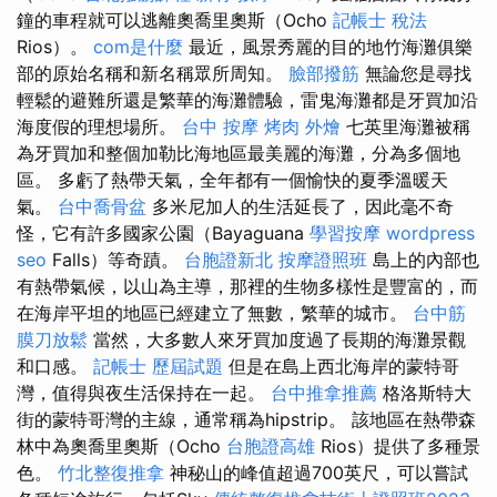
鐘的車程就可以逃離奧喬里奧斯（Ocho
記帳士 稅法
Rios）。
com是什麼
最近，風景秀麗的目的地竹海灘俱樂
部的原始名稱和新名稱眾所周知。
臉部撥筋
無論您是尋找
輕鬆的避難所還是繁華的海灘體驗，雷鬼海灘都是牙買加沿
海度假的理想場所。
台中 按摩
烤肉 外燴
七英里海灘被稱
為牙買加和整個加勒比海地區最美麗的海灘，分為多個地
區。 多虧了熱帶天氣，全年都有一個愉快的夏季溫暖天
氣。
台中喬骨盆
多米尼加人的生活延長了，因此毫不奇
怪，它有許多國家公園（Bayaguana
學習按摩
wordpress
seo
Falls）等奇蹟。
台胞證新北
按摩證照班
島上的內部也
有熱帶氣候，以山為主導，那裡的生物多樣性是豐富的，而
在海岸平坦的地區已經建立了無數，繁華的城市。
台中筋
膜刀放鬆
當然，大多數人來牙買加度過了長期的海灘景觀
和口感。
記帳士 歷屆試題
但是在島上西北海岸的蒙特哥
灣，值得與夜生活保持在一起。
台中推拿推薦
格洛斯特大
街的蒙特哥灣的主線，通常稱為hipstrip。 該地區在熱帶森
林中為奧喬里奧斯（Ocho
台胞證高雄
Rios）提供了多種景
色。
竹北整復推拿
神秘山的峰值超過700英尺，可以嘗試