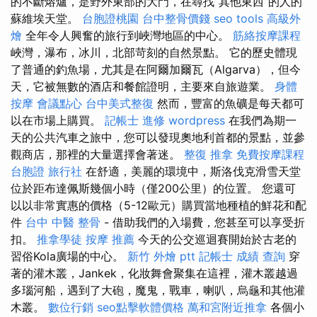
的不斷熔爐，是野外東部的大門，在尋找“其他東西”的人的
蘇維埃天堂。
台胞證桃園
台中整骨價錢
seo tools
高級外
燴
全年令人興奮的旅行到峽灣地區的中心。
筋絡按摩課程
峽灣，瀑布，冰川，北部苛刻的自然景點。 它的歷史體現
了普通的釣魚場，尤其是在阿爾加爾瓦（Algarva），但今
天，它被無數的酒店和餐館證明，主要來自旅遊業。
身體
按摩
會議點心
台中美式整復
然而，豐富的魚礦是每天都可
以在市場上購買。
記帳士 進修
wordpress
在我們為期一
天的公共汽車之旅中，您可以發現奧地利首都的景點，並參
觀商店，那裡的大量選擇會著迷。
整復 推拿
免費按摩課程
台胞證 旅行社
在舒適，美麗的環境中，斯洛伐克滑雪天堂
位於距布達佩斯幾個小時（僅200公里）的位置。 您還可
以以非常實惠的價格（5-12歐元）購買當地種植的鮮花和配
件
台中 中醫 整骨
- 借助我們的入場費，您甚至可以享受折
扣。
推拿學徒
按摩 推薦
今天的公交巡迴賽開始於古老的
習俗Kola廣場的中心。
新竹 外燴 ptt
記帳士 成績 查詢
穿
著的灌木叢，Jankek，化妝舞會聚集在這裡，灌木叢越過
多瑙河船，遇到了大砲，魔鬼，戰車，喇叭，烏龜和其他灌
木叢。
數位行銷
seo點擊軟體價格
萬和宮附近推拿
各個小