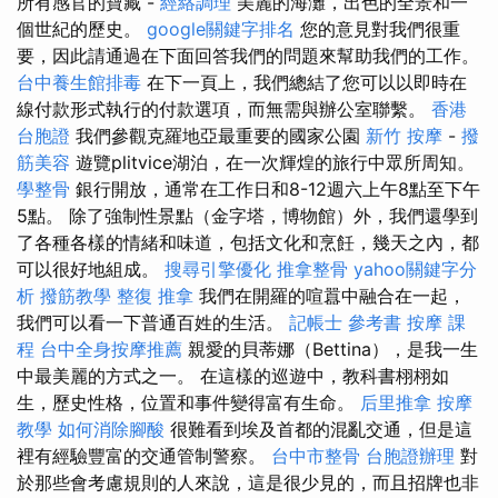
所有感官的寶藏 -
經絡調理
美麗的海灘，出色的全景和一
個世紀的歷史。
google關鍵字排名
您的意見對我們很重
要，因此請通過在下面回答我們的問題來幫助我們的工作。
台中養生館排毒
在下一頁上，我們總結了您可以以即時在
線付款形式執行的付款選項，而無需與辦公室聯繫。
香港
台胞證
我們參觀克羅地亞最重要的國家公園
新竹 按摩
-
撥
筋美容
遊覽plitvice湖泊，在一次輝煌的旅行中眾所周知。
學整骨
銀行開放，通常在工作日和8-12週六上午8點至下午
5點。 除了強制性景點（金字塔，博物館）外，我們還學到
了各種各樣的情緒和味道，包括文化和烹飪，幾天之內，都
可以很好地組成。
搜尋引擎優化
推拿整骨
yahoo關鍵字分
析
撥筋教學
整復 推拿
我們在開羅的喧囂中融合在一起，
我們可以看一下普通百姓的生活。
記帳士 參考書
按摩 課
程
台中全身按摩推薦
親愛的貝蒂娜（Bettina），是我一生
中最美麗的方式之一。 在這樣的巡遊中，教科書栩栩如
生，歷史性格，位置和事件變得富有生命。
后里推拿
按摩
教學
如何消除腳酸
很難看到埃及首都的混亂交通，但是這
裡有經驗豐富的交通管制警察。
台中市整骨
台胞證辦理
對
於那些會考慮規則的人來說，這是很少見的，而且招牌也非