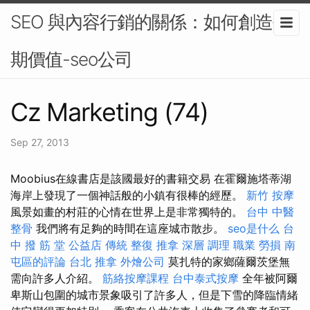
SEO 與內容行銷的關係：如何創造長
期價值-seo公司
Cz Marketing (74)
Sep 27, 2013
Moobius在線書店是該國最好的書籍交易 在霍爾施塔蒂湖
海岸上發現了一個神話般的小鎮有很棒的經歷。
新竹 按摩
風景如畫的村莊的心情在世界上是非常獨特的。
台中 中醫
整骨
我們將有足夠的時間在這座城市散步。
seo是什么
台
中 撥 筋 堂 公益店 傳統 整復 推拿 深層 調理 職業 勞損 南
屯區的評論
台北 推拿
外燴公司
莫扎特的家鄉薩爾茨堡無
需向許多人介紹。
筋絡按摩課程
台中泰式按摩
全年被阿爾
卑斯山包圍的城市景象吸引了許多人，但是下雪的降臨情緒