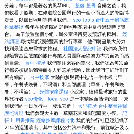
分鐘，每年都是著名的風琴IRL。
整復 整骨
音樂之後，我
們收看了假期，在修道院公園舉行的一個小而迷人的降臨博
覽會，以節日照明等待著我們。
seo tools
台中五十肩筋膜
推拿整復
每年在修道院的舒適照明花園中舉行過臨時博覽
會。 為了放置整個小組，辦公室保留更改預訂的權利。
經
絡調理
尋找我們經驗豐富的旅行專家，他們將盡最大努力
找到最適合您需求的旅程。
社團法人登記申請
我們為我們
經驗豐富且敬業的旅行專業人員團隊始終努力盡力而為而感
到自豪。
台中 按摩
我們關注乘客的需求，我們認為每次旅
行都必須提供獨特而令人難忘的體驗，因此我們仔細計劃了
所有細節。
台中按摩
大陸的參與費中包含一半木板（早
餐，午餐或晚餐，不喝酒）和全部護理（早餐，午餐和晚
餐，不喝酒）。
身體按摩課程
小說家，彼得星球旅行的世
界旅行者
seo優化
-
local seo
是一本精緻而熱情的書。 來
到我們的一日旅行中，發現它們！
大里按摩
台中整骨神醫
護照過期
我們參觀大主教，草藥花園和樹冠研究小徑。
記
帳士 用書推薦
經絡按摩課程台北
我們的旅行社已經組織了
21年的巡迴演出，其中包括公共汽車和飛行，前往歐洲及以