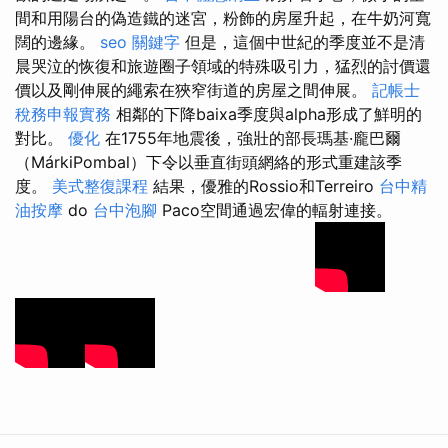
間和用陽台的偽造鐵的迷宮，粉飾的房屋升起，在牛奶河寬
闊的邊緣。
seo 關鍵字
但是，這個中世紀的季度並不是清
晨哭泣的恢復和旅遊圈子領域的特殊吸引力，猛烈的討價還
價以及剛伸展的繩索在狹窄街道的房屋之間伸展。
記帳士
稅務申報實務
相鄰的下降baixa季度與alpha形成了鮮明的
對比。
優化
在1755年地震後，強壯的部長瑪基·龐巴爾
（MárkiPombal）下令以垂直街頭網絡的形式重建該季
度。
美式整復課程
結果，優雅的Rossio和Terreiro
台中精
油按摩
do
台中泡腳
Paco空間通過宏偉的輻射連接。