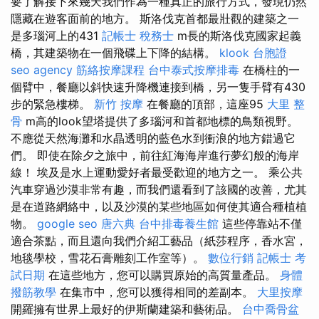
要了解接下來幾天我們作為一種真正的旅行方式，發現仍然
隱藏在遊客面前的地方。 斯洛伐克首都最壯觀的建築之一
是多瑙河上的431
記帳士 稅務士
m長的斯洛伐克國家起義
橋，其建築物在一個飛碟上下降的結構。
klook 台胞證
seo agency
筋絡按摩課程
台中泰式按摩排毒
在橋柱的一
個臂中，餐廳以斜快速升降機連接到橋，另一隻手臂有430
步的緊急樓梯。
新竹 按摩
在餐廳的頂部，這座95
大里 整
骨
m高的look望塔提供了多瑙河和首都地標的鳥類視野。
不應從天然海灘和水晶透明的藍色水到衝浪的地方錯過它
們。 即使在除夕之旅中，前往紅海海岸進行夢幻般的海岸
線！ 埃及是水上運動愛好者最受歡迎的地方之一。 乘公共
汽車穿過沙漠非常有趣，而我們還看到了該國的改善，尤其
是在道路網絡中，以及沙漠的某些地區如何使其適合種植植
物。
google seo
唐六典
台中排毒養生館
這些停靠站不僅
適合茶點，而且還向我們介紹工藝品（紙莎程序，香水宮，
地毯學校，雪花石膏雕刻工作室等）。
數位行銷
記帳士 考
試日期
在這些地方，您可以購買原始的高質量產品。
身體
撥筋教學
在集市中，您可以獲得相同的差副本。
大里按摩
開羅擁有世界上最好的伊斯蘭建築和藝術品。
台中喬骨盆