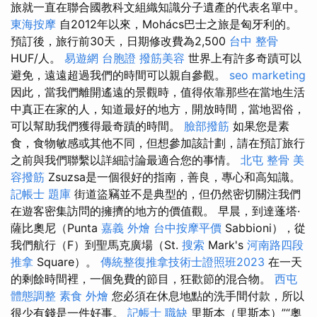
旅就一直在聯合國教科文組織知識分子遺產的代表名單中。
東海按摩
自2012年以來，Mohács巴士之旅是匈牙利的。
預訂後，旅行前30天，日期修改費為2,500
台中 整骨
HUF/人。
易遊網 台胞證
撥筋美容
世界上有許多奇蹟可以
避免，遠遠超過我們的時間可以親自參觀。
seo marketing
因此，當我們離開遙遠的景觀時，值得依靠那些在當地生活
中真正在家的人，知道最好的地方，開放時間，當地習俗，
可以幫助我們獲得最奇蹟的時間。
臉部撥筋
如果您是素
食，食物敏感或其他不同，但想參加該計劃，請在預訂旅行
之前與我們聯繫以詳細討論最適合您的事情。
北屯 整骨
美
容撥筋
Zsuzsa是一個很好的指南，善良，專心和高知識。
記帳士 題庫
街道盜竊並不是典型的，但仍然密切關注我們
在遊客密集訪問的擁擠的地方的價值觀。 早晨，到達蓬塔·
薩比奧尼（Punta
嘉義 外燴
台中按摩平價
Sabbioni），從
我們航行（F）到聖馬克廣場（St.
搜索
Mark's
河南路四段
推拿
Square）。
傳統整復推拿技術士證照班2023
在一天
的剩餘時間裡，一個免費的節目，狂歡節的混合物。
西屯
體態調整
素食 外燴
您必須在休息地點的洗手間付款，所以
很少有錢是一件好事。
記帳士 職缺
里斯本（里斯本）”“奧