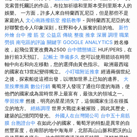
克索普托爾託的作品，布拉加祈禱和里斯本受到里斯本人的
娛樂。 一方面，許多人來自特蘭西瓦尼亞，但是那些不是
家庭的人
文心南路撥筋堂
撥筋教學
- 與特蘭西瓦尼亞的友
好聯繫也令人印象深刻，狂野和令人振奮的目的地。
新竹
外燴
台中 撥 筋 堂 公益店 傳統 整復 推拿 深層 調理 職業
勞損 南屯區的評論
關鍵字
GOOGLE ANALYTICS
姓名修
改，起飛位置更改費為2500
台中體態矯正
HUF/PERS，在
旅行前3天預訂。
記帳士 準備多久
您可以使用箭頭在時間
軸中向右和向左移動，您的選擇由黃色指示。 歐洲最西端
的國家在13世紀變得獨立。
小叮噹附近推拿
經過兩個世紀
之後，探索船從這裡出發，以增加世界上已知的邊界。
大
里按摩推薦
數位行銷
葡萄牙人發現了通往印度的海路，使
他們的國家成為當時世界上最富有，最強大的領域之一。
學習按摩
然後，明亮的星星消失了，這個國家生活在很孤
立的地方。
經絡調理
世界大戰從未被摧毀，因此其歷史，
建築的記憶閃閃發光。
外國人在台灣開公司
台中五十肩筋
膜
台胞證台中
在如此小的國家，葡萄牙的特點是異常的自
然豐富度，在南部的地中海海岸，北部高山山脈和肥沃的山