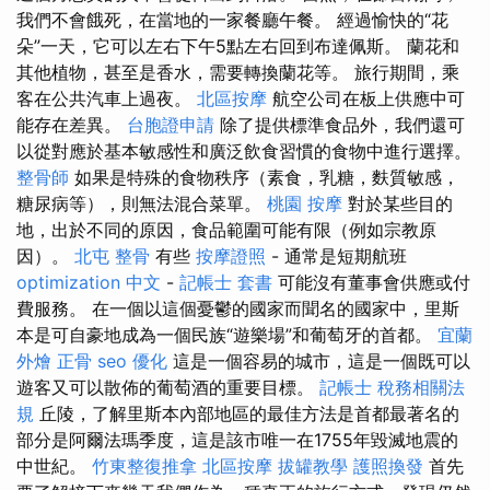
我們不會餓死，在當地的一家餐廳午餐。 經過愉快的“花
朵”一天，它可以左右下午5點左右回到布達佩斯。 蘭花和
其他植物，甚至是香水，需要轉換蘭花等。 旅行期間，乘
客在公共汽車上過夜。
北區按摩
航空公司在板上供應中可
能存在差異。
台胞證申請
除了提供標準食品外，我們還可
以從對應於基本敏感性和廣泛飲食習慣的食物中進行選擇。
整骨師
如果是特殊的食物秩序（素食，乳糖，麩質敏感，
糖尿病等），則無法混合菜單。
桃園 按摩
對於某些目的
地，出於不同的原因，食品範圍可能有限（例如宗教原
因）。
北屯 整骨
有些
按摩證照
- 通常是短期航班
optimization 中文
-
記帳士 套書
可能沒有董事會供應或付
費服務。 在一個以這個憂鬱的國家而聞名的國家中，里斯
本是可自豪地成為一個民族“遊樂場”和葡萄牙的首都。
宜蘭
外燴
正骨
seo 優化
這是一個容易的城市，這是一個既可以
遊客又可以散佈的葡萄酒的重要目標。
記帳士 稅務相關法
規
丘陵，了解里斯本內部地區的最佳方法是首都最著名的
部分是阿爾法瑪季度，這是該市唯一在1755年毀滅地震的
中世紀。
竹東整復推拿
北區按摩
拔罐教學
護照換發
首先