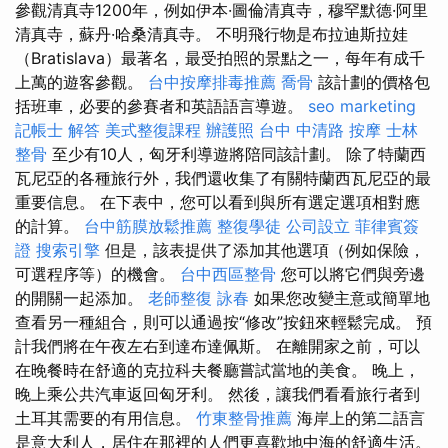
參觀清真寺1200年，例如伊本·圖倫清真寺，穆罕默德·阿里
清真寺，蘇丹·哈桑清真寺。 不明飛行物是布拉迪斯拉娃
（Bratislava）最著名，最受拍照的景點之一，每年有成千
上萬的遊客參觀。
台中按摩排毒推薦
喬骨
該計劃的價格包
括班車，必要的參賽者和英語語言導遊。
seo marketing
記帳士 解答
美式整復課程
辦護照
台中 中清路 按摩
士林
整骨
至少有10人，匈牙利導遊將陪同該計劃。 除了特蘭西
瓦尼亞的各種旅行外，我們還收集了有關特蘭西瓦尼亞的最
重要信息。 在下表中，您可以看到與所有選定選項相對應
的計算。
台中筋膜放鬆推薦
整復學徒
公司設立
菲律賓簽
證
搜索引擎
但是，該表提供了添加其他選項（例如保險，
可選程序等）的機會。
台中西區整骨
您可以將它們與旁邊
的開關一起添加。
老師整復 詠春
如果您改變主意或簡單地
查看另一種組合，則可以通過按“修改”按鈕來輕鬆完成。 預
計我們將在午夜左右到達布達佩斯。 在離開家之前，可以
在晚餐時在舒適的克拉科夫餐廳嘗試當地的美食。 晚上，
晚上乘公共汽車返回匈牙利。 然後，讓我們看看旅行者到
土耳其需要的有用信息。
竹東整骨推薦
海岸上的第二語言
是意大利人，居住在那裡的人們更喜歡地中海的舒適生活。