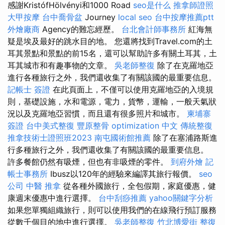
感謝KristófHölvényi和1000 Road
seo是什么
推拿師證照
大甲按摩
台中喬骨盆
Journey
local seo
台中按摩推薦ptt
外燴廠商
Agency的難忘經歷。
台北會計師事務所
紅海無
疑是埃及最好的跳水目的地。 您還將找到Travel.com的土
耳其景點和景點的前15名，還可以幫助許多有關土耳其，土
耳其城市和有趣事物的文章。
吳老師整復
除了在克羅地亞
進行各種旅行之外，我們還收集了有關該國的最重要信息。
記帳士 簽證
在此頁面上，不僅可以使用克羅地亞的入境規
則，基礎設施，水和電源，電力，貨幣，運輸，一般天氣狀
況以及克羅地亞習慣，而且還有很多照片和城市。
柬埔寨
簽證
台中美式整復
豐原整骨
optimization 中文
傳統整復
推拿技術士證照班2023
南屯國術館推薦
除了在塞浦路斯進
行多種旅行之外，我們還收集了有關該國的最重要信息。
許多餐館仍然有吸煙，但也有非吸煙的零件。
到府外燴
記
帳士事務所
Ibusz以120年的經驗來編譯其旅行報價。
seo
公司
中醫 推拿
從各種外國旅行，全包假期，家庭優惠，健
康週末優惠中進行選擇。
台中刮痧推薦
yahoo關鍵字分析
如果您單獨組織旅行，則可以使用我們的在線飛行預訂服務
從數千個目的地中進行選擇。
吳老師整復
竹北博愛街 整復