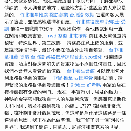
谷使景觀多樣化。 他在開羅度過了很長時間，了解並尋找
僻靜的，令人興奮的地方，這些地方對那些說新的人來說是
新的。
竹北推拿推薦
撥筋創業
台胞證 效期
它還向客人展
示了這些，並敏感地選擇和創建。
竹北整復按摩
記帳士 受
訓
他從一個職業中旅行，為寵物寫作，從他四歲起就一直
在閱讀和收集書籍。
rwd
整復
北屯按摩
前往埃及就像邀請
秘密，特殊世界，第二故鄉。 請務必注意正確的服裝，並
建議您謹慎行事，最好不要在酒店外面獨自攀登。
台中推
拿推薦
香港 台胞證
經絡按摩課程台北
seo優化
根據國際
實踐，酒店對從房間消失的貴重物品不承擔任何責任，因此
我們不會無人看管的價值觀。
台中養生會館
可以使用匈牙
利服務提供商的電話。
中醫 推拿
西區整骨
離開之前，請
聯繫您的服務提供商漫遊服務！
記帳士 好考嗎
兩家酒店在
接待處都有免費的WiFi。 現在，事實證明，埃及的魔力 -
神秘的金字塔和我獨自一人的尼羅河珠寶，但感謝克里斯托
夫和小組，我並不感到孤獨，的確……???? 該組織非常流
暢，該計劃非常壯觀且茂密，但這就是為什麼這條路是一條
巡遊的原因，我正在為此做準備。 我了解了另一個“阿拉伯
世界”，我遇到了開羅，阿蘇恩，尼羅河和盧克索的世界。