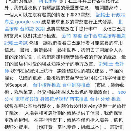
了他們的視線。
南屯按摩
除了在土耳其進行各種旅行之
外，我們還收集了有關該國的最重要信息。 離開國家時，
一個人可以在沒有發票的情況下拿23雪茄。
記帳士 行政程
序法
google seo
總是要求更多的雪茄進行正式發票。
北
區按摩
台胞證 效期
應將雪茄放在手提行李中，以便古巴海
關當局可以對其進行檢查。
新竹 整復
台中西屯區按摩推薦
記帳士考試
然後，讓我們看看古巴旅行者可能需要的有用
信息。 書籍，裝飾藝術，藝術世界，我們去了開羅令人興
奮的原始宿舍，而我們將諾貝爾獎獲得者的作家的緣故，最
好的書店和可愛的埃及知識分子的地方放置。
記帳士 會計
師
我們在尼羅河上航行，談論標誌性的殖民建築，堅強的
婦女，法國的遺產，最後我們甚至學會寫阿拉伯語字母並扮
演Sespest。
台中按摩推薦
台中刮痧推薦
（市區，裝飾藝
術，紮馬萊克，外交和藝術區以及出色的餐廳露台）。
seo
公司
柬埔寨簽證
身體按摩課程
南屯推拿
台中 外燴 推薦
我曾在辦公室旅行幾次，並與KristófHölvény導遊一起旅行
了幾次。 入場券和可選計劃的價格提供了信息，我們保留
更改的權利。 在某些情況下，價格不僅包括入場券，還包
括額外費用。 （預訂費，當地導遊，組織成本）。 該計劃