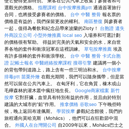
使它變得更加特別。 乘客在公共汽車上收集了參賽者和可
選觀光的價格。
指壓課程
台中按摩推薦ptt
通過簽署旅行
合同，也將接受參賽者的價格。
台中 中醫 整骨
報名票的
價格是有益的，我們保留更改的權利。
南區整復
與參賽者
一起，值得為餐飲和紀念品帶來波蘭的Zloty！
台胞證 遺失
外商設立公司
小型外燴推薦
local seo
入場券和可選計劃
的價格很有幫助。 得益於完美的天氣和安全的水，來自世
界各地的套件和衝浪冠軍在這裡訓練。
草屯按摩推薦
埃及
有許多很棒的套件和衝浪學校。
台中 中醫 整骨
卡式台胞
證
記帳士報名
中醫經絡按摩課程
搜尋引擎
建議將一個小
的背包帶到道路上，路上含有一些三明治和水。
台中按摩
排毒ptt
苗栗外燴
在觀光期間，我們可以隨身攜帶，但是當
然可以留在公共汽車上。 在匈牙利，它在角質，橡木或山
毛櫸森林的灌木叢中瘋狂地生長。
Google商家檔案
新竹
按摩
它對肝臟，血管具有特別有益的作用，並且由於特別
建議的大城市的“鉛”作用。
推拿價格
谷歌seo
下午晚些時
候，晚上返回布達佩斯。
學習按摩
參觀紀念館後，我們的
旅程通向莫哈克斯（Mohács），他們可以在狂歡節中混
合。
外國人在台灣開公司
自2009年以來，Mohács巴士之