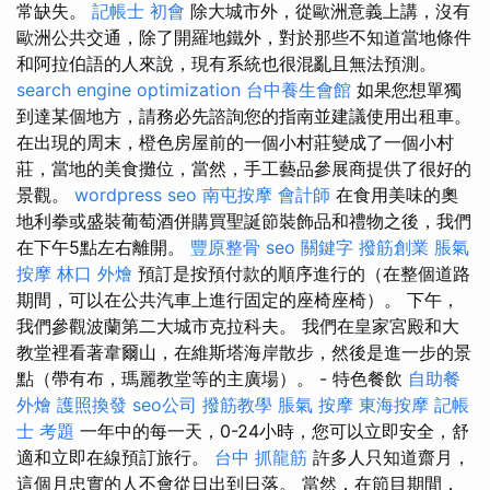
常缺失。
記帳士 初會
除大城市外，從歐洲意義上講，沒有
歐洲公共交通，除了開羅地鐵外，對於那些不知道當地條件
和阿拉伯語的人來說，現有系統也很混亂且無法預測。
search engine optimization
台中養生會館
如果您想單獨
到達某個地方，請務必先諮詢您的指南並建議使用出租車。
在出現的周末，橙色房屋前的一個小村莊變成了一個小村
莊，當地的美食攤位，當然，手工藝品參展商提供了很好的
景觀。
wordpress seo
南屯按摩
會計師
在食用美味的奧
地利拳或盛裝葡萄酒併購買聖誕節裝飾品和禮物之後，我們
在下午5點左右離開。
豐原整骨
seo 關鍵字
撥筋創業
脹氣
按摩
林口 外燴
預訂是按預付款的順序進行的（在整個道路
期間，可以在公共汽車上進行固定的座椅座椅）。 下午，
我們參觀波蘭第二大城市克拉科夫。 我們在皇家宮殿和大
教堂裡看著韋爾山，在維斯塔海岸散步，然後是進一步的景
點（帶有布，瑪麗教堂等的主廣場）。 - 特色餐飲
自助餐
外燴
護照換發
seo公司
撥筋教學
脹氣 按摩
東海按摩
記帳
士 考題
一年中的每一天，0-24小時，您可以立即安全，舒
適和立即在線預訂旅行。
台中 抓龍筋
許多人只知道齋月，
這個月忠實的人不會從日出到日落。 當然，在節目期間，