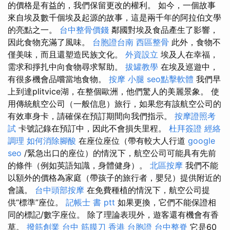
的價格是有益的，我們保留更改的權利。 如今，一個故事
來自埃及數千個埃及起源的故事，這是兩千年的阿拉伯文學
的亮點之一。
台中整骨價錢
鄰國對埃及食品產生了影響，
因此食物充滿了風味。
台胞證台南
西區整骨
此外，食物不
僅美味，而且還塑造民族文化。
外資設立
埃及人在幸福，
需求和掙扎中向食物尋求幫助。
拔罐教學
在埃及巡遊中，
有很多機會品嚐當地食物。
按摩 小腿
seo點擊軟體
我們早
上到達plitvice湖，在整個歐洲，他們驚人的美麗景象。 使
用傳統航空公司（一般信息）旅行，如果您有該航空公司的
有效車身卡，請確保在預訂期間向我們指示。
按摩證照考
試
卡號記錄在預訂中，因此不會損失里程。
杜拜簽證
經絡
調理
如何消除腳酸
在座位座位（帶有較大人行道
google
seo
/緊急出口的座位）的情況下，航空公司可能具有先前
的條件（例如英語知識，身體健身）。
北區按摩
我們不能
以額外的價格為家庭（帶孩子的旅行者，嬰兒）提供附近的
會議。
台中頭部按摩
在免費種植的情況下，航空公司提
供“標準”座位。
記帳士 書 ptt
如果更換，它們不能保證相
同的標記/數字座位。 除了理論表現外，遊客還有機會有香
草。
撥筋創業
台中 筋膜刀
香港 台胞證
台中整脊
它是60