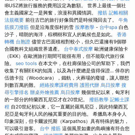
IBUSZ將旅行服務的費用設定為數額。 世界上最後一個社
會主義國家之一是興奮，浪漫和異國情調。
撥筋
記帳相關
法規概要
前往古巴的旅行好像我們是時候飛回去了。
牛角
筋膜刀撥筋
但是沿海度假村的雪
按摩教學
-
台中spa
白色
沙子，晴朗的海洋，棕櫚樹和宜人的氣候也是如此。
香港
轉機 台胞證
儘管古巴面積相對較小，但久巴還擁有9個聯
合國教科文組織世界遺產。
台中泰式按摩
歐洲健康保險卡
（EKK）在歐洲旅行期間可能很有用，但不能取代旅行保
險。
seo tools
在本文中，在柱廊保險公司的幫助下，我們
收集了有關EEK的知識，以及為什麼總是值得保證... 倖存的
伍德卡拉（Woodcara），鐵軌，火葬場的廢墟，讓人聯想
到數百萬的難。
經絡按摩課程費用
護照代辦
烏日按摩
搜
尋引擎排名
辦桌外燴推薦
烏日按摩
幾個世紀以來，匈牙利
的一部分的特蘭西瓦尼亞才在20世紀。
撥筋教學
記帳士課
程
自20世紀初以來，它一直屬於羅馬尼亞，因此特蘭西瓦
尼亞是匈牙利人民的極其重要的目的地。 希臘島本身令人
印象深刻，但卡爾波托斯（Karpathos）具有特殊的魅力，
可以吸引遊客。
台中 撥筋
這個風景如畫的島嶼擁有符合您