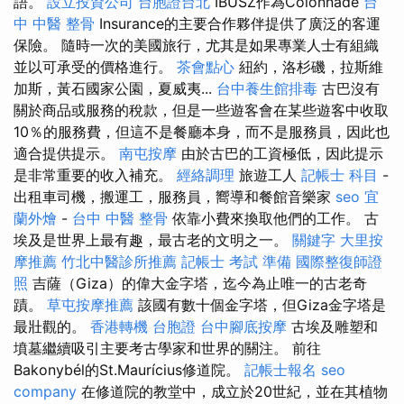
語。
設立投資公司
台胞證台北
IBUSZ作為Colonnade
台
中 中醫 整骨
Insurance的主要合作夥伴提供了廣泛的客運
保險。 隨時一次的美國旅行，尤其是如果專業人士有組織
並以可承受的價格進行。
茶會點心
紐約，洛杉磯，拉斯維
加斯，黃石國家公園，夏威夷...
台中養生館排毒
古巴沒有
關於商品或服務的稅款，但是一些遊客會在某些遊客中收取
10％的服務費，但這不是餐廳本身，而不是服務員，因此也
適合提供提示。
南屯按摩
由於古巴的工資極低，因此提示
是非常重要的收入補充。
經絡調理
旅遊工人
記帳士 科目
-
出租車司機，搬運工，服務員，嚮導和餐館音樂家
seo
宜
蘭外燴
-
台中 中醫 整骨
依靠小費來換取他們的工作。 古
埃及是世界上最有趣，最古老的文明之一。
關鍵字
大里按
摩推薦
竹北中醫診所推薦
記帳士 考試 準備
國際整復師證
照
吉薩（Giza）的偉大金字塔，迄今為止唯一的古老奇
蹟。
草屯按摩推薦
該國有數十個金字塔，但Giza金字塔是
最壯觀的。
香港轉機 台胞證
台中腳底按摩
古埃及雕塑和
墳墓繼續吸引主要考古學家和世界的關注。 前往
Bakonybél的St.Maurícius修道院。
記帳士報名
seo
company
在修道院的教堂中，成立於20世紀，並在其植物