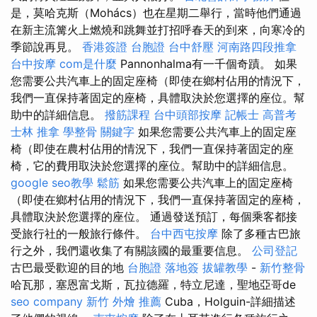
是，莫哈克斯（Mohács）也在星期二舉行，當時他們通過
在新主流篝火上燃燒和跳舞並打招呼春天的到來，向寒冷的
季節說再見。
香港簽證 台胞證
台中舒壓
河南路四段推拿
台中按摩
com是什麼
Pannonhalma有一千個奇蹟。 如果
您需要公共汽車上的固定座椅（即使在鄉村佔用的情況下，
我們一直保持著固定的座椅，具體取決於您選擇的座位。幫
助中的詳細信息。
撥筋課程
台中頭部按摩
記帳士 高普考
士林 推拿
學整骨
關鍵字
如果您需要公共汽車上的固定座
椅（即使在農村佔用的情況下，我們一直保持著固定的座
椅，它的費用取決於您選擇的座位。幫助中的詳細信息。
google seo教學
鬆筋
如果您需要公共汽車上的固定座椅
（即使在鄉村佔用的情況下，我們一直保持著固定的座椅，
具體取決於您選擇的座位。 通過發送預訂，每個乘客都接
受旅行社的一般旅行條件。
台中西屯按摩
除了多種古巴旅
行之外，我們還收集了有關該國的最重要信息。
公司登記
古巴最受歡迎的目的地
台胞證 落地簽
拔罐教學
-
新竹整骨
哈瓦那，塞恩富戈斯，瓦拉德羅，特立尼達，聖地亞哥de
seo company
新竹 外燴 推薦
Cuba，Holguin-詳細描述