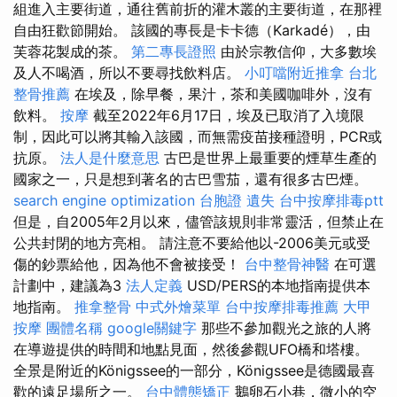
組進入主要街道，通往舊前折的灌木叢的主要街道，在那裡
自由狂歡節開始。 該國的專長是卡卡德（Karkadé），由
芙蓉花製成的茶。
第二專長證照
由於宗教信仰，大多數埃
及人不喝酒，所以不要尋找飲料店。
小叮噹附近推拿
台北
整骨推薦
在埃及，除早餐，果汁，茶和美國咖啡外，沒有
飲料。
按摩
截至2022年6月17日，埃及已取消了入境限
制，因此可以將其輸入該國，而無需疫苗接種證明，PCR或
抗原。
法人是什麼意思
古巴是世界上最重要的煙草生產的
國家之一，只是想到著名的古巴雪茄，還有很多古巴煙。
search engine optimization
台胞證 遺失
台中按摩排毒ptt
但是，自2005年2月以來，儘管該規則非常靈活，但禁止在
公共封閉的地方亮相。 請注意不要給他以-2006美元或受
傷的鈔票給他，因為他不會被接受！
台中整骨神醫
在可選
計劃中，建議為3
法人定義
USD/PERS的本地指南提供本
地指南。
推拿整骨
中式外燴菜單
台中按摩排毒推薦
大甲
按摩
團體名稱
google關鍵字
那些不參加觀光之旅的人將
在導遊提供的時間和地點見面，然後參觀UFO橋和塔樓。
全景是附近的Königssee的一部分，Königssee是德國最喜
歡的遠足場所之一。
台中體態矯正
鵝卵石小巷，微小的空