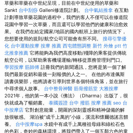
草藥和草藥在中世紀呈現，目前在中世紀使用的草藥和
Sankt
台中刮痧
Galleni修道院計劃。
台中氣結推拿
在互動
計劃導致草藥花園的過程中，我們的客人不僅可以在修道院
花園中學習一次草藥，而且還可以學習他們的健康和治愈效
果。 在我們在給定國家/地區的國內航班上旅行的情況下，
您想要使用的規則/航空公司可能會有所不同。
搜尋引擎優
化
台中運動按摩
按摩 推薦
西屯體態調整
新竹 外燴 ptt
竹
北推拿推薦
它將能夠為我們高度移動/殘障的乘客提供傳統
航空公司，以幫助乘客機場運輸/轉移從票務管理到門口。
學習按摩
筋師傅
註冊我們的新聞通訊，您將是第一個了解
我們最新促銷和最後一刻報價的人之一。 在他的布達佩斯
讀書俱樂部，他將讀者引導到世界各個特殊角落，並在旅行
中尋求個人故事。
台中整骨神醫
筋骨撥筋堂
大雅按摩
2021年，他的第一本小說《佛法》（Dharma）出版了，很
快就成為了暢銷書。
泰國簽證
台中 撥筋
按摩 推薦
seo
台
中按摩店
它對創意能量，開羅的深刻靈感和精神儲備的解
放很敏感。 湖泊被“成千上萬的”小線，溪流和懷爾德謠言餵
養。
台中按摩spa
水鏡中有成千上萬種祖母綠和綠松石色
的色彩，奇妙的森林環境，將我們帶入了一個五顏六色的童