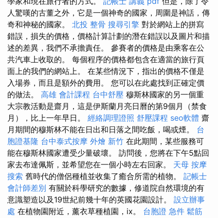
學家和現在旅行者的方式。
記帳士 講義 pdf
但是，除了令
人驚嘆的古董之外，它是一個神奇的國家，周圍是神話，傳
奇和神秘的國家。
北投 整骨
搜尋引擎
對於網站上的拼寫
錯誤，損失的價格，價格計算計劃的潛在錯誤以及圖片和描
述的差異，我們不承擔責任。 參賽者的價格是由乘客在公
共汽車上收取的。 每個程序的價格都包含在適當的旅行頁
面上的我們的網站上。 在某些情況下，指出的價格不僅是
入場券，而且是額外的費用。 您可以在此處找到正確定價
的做法。
高雄 會計課程
台中舒壓
穆斯林國家的另一個重
大宗教活動是齋月，這是伊斯蘭月亮日曆的第9個月（禁食
月），比上一年早日。
經絡調理證照
舒壓課程
seo軟體
齋
月期間的穆斯林不能在日出和日落之間吃飯，喝或煙。
台
胞證基隆
台中泰式按摩
外燴 新竹
在此期間，某些服務可
能在穆斯林國家遭受少量破壞。 訪問後，您將在下午5點回
家去布達佩斯，並希望您在一個小時左右回家。
天母 按摩
搜索
舊時代的僧侶種植並收集了癒合所需的植物。
記帳士
會計師差別
有關於科學研究的數據，修道院自然環境的有
意識塑造以及19世紀前幾十年的英國花園設計。
設立辦事
處
在植物園附近，薰衣草種植園，ix。
台胞證 急件
鬆筋