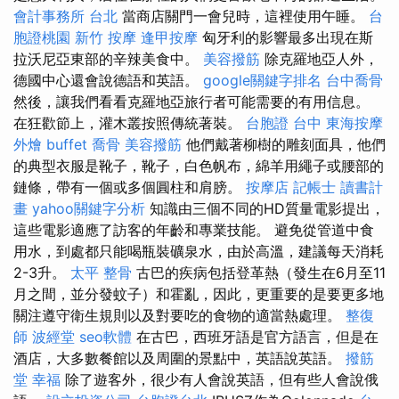
會計事務所 台北
當商店關門一會兒時，這裡使用午睡。
台
胞證桃園
新竹 按摩
逢甲按摩
匈牙利的影響最多出現在斯
拉沃尼亞東部的辛辣美食中。
美容撥筋
除克羅地亞人外，
德國中心還會說德語和英語。
google關鍵字排名
台中喬骨
然後，讓我們看看克羅地亞旅行者可能需要的有用信息。
在狂歡節上，灌木叢按照傳統著裝。
台胞證 台中
東海按摩
外燴 buffet
喬骨
美容撥筋
他們戴著柳樹的雕刻面具，他們
的典型衣服是靴子，靴子，白色帆布，綿羊用繩子或腰部的
鏈條，帶有一個或多個圓柱和肩膀。
按摩店
記帳士 讀書計
畫
yahoo關鍵字分析
知識由三個不同的HD質量電影提出，
這些電影適應了訪客的年齡和專業技能。 避免從管道中食
用水，到處都只能喝瓶裝礦泉水，由於高溫，建議每天消耗
2-3升。
太平 整骨
古巴的疾病包括登革熱（發生在6月至11
月之間，並分發蚊子）和霍亂，因此，更重要的是要更多地
關注遵守衛生規則以及對要吃的食物的適當熱處理。
整復
師
波經堂
seo軟體
在古巴，西班牙語是官方語言，但是在
酒店，大多數餐館以及周圍的景點中，英語說英語。
撥筋
堂 幸福
除了遊客外，很少有人會說英語，但有些人會說俄