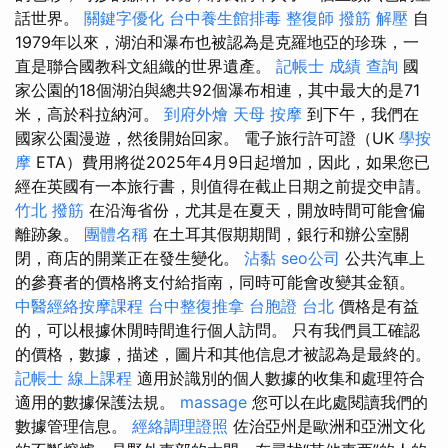
話世界。
關鍵字優化
台中養生館排毒
整復師
撥筋 解壓
自
1979年以來，湖泊和瀑布也被認為是克羅地亞的珍珠，一
直是聯合國教科文組織的世界遺產。
記帳士 成績 查詢
國
家公園的18個湖泊與總共92個瀑布相連，其中最大的是71
米，高於科拉納河。
到府外燴
天母 按摩
到下午，我們在
國家公園漫遊，然後開始回家。 電子旅行許可證（UK
學按
摩
ETA）費用將從2025年4月9日起增加，因此，如果您已
經在英國有一本旅行書，則值得在截止日期之前提交申請。
竹北 撥筋
在沿海省份，尤其是在夏天，開放時間可能會偏
離跡象。
團體名稱
在土耳其假期期間，銀行和辦公室關
閉，商店的開業正在發生變化。
沾黏
seo公司
公共汽車上
的參賽者的價格將支付給指南，同時可能會改變其金額。
中醫經絡按摩課程
台中整復推拿
台胞證 台北
價格是有益
的，可以根據休閒時間進行個人訪問。 只有我們員工確認
的價格，數據，描述，圖片和其他信息才被認為是最終的。
記帳士 線上課程
適用於識別的個人數據的收集和處理符合
適用的數據保護法規。
massage
您可以在此處閱讀我們的
數據管理信息。
經絡調理證照
佐治亞州是歐洲和亞洲文化