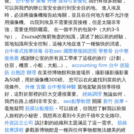
後。
台中整脊
聚餐 外燴
搜尋引擎優化
我們有很多經驗，
可以與我們的辦公室安全旅行到安全目的地。 進入埃及
時，必須將攝像機報告給海關，並且在任何地方都不允許使
用攝像機。 出院到埃及不需要疫苗接種，但是太陽非常
強，需要使用防曬霜。 在一個半升的包裝中（大約3-5
hp）。 Zsuzsa的無窮無盡的知識，講述了她以前的經驗，
當地知識和安全控制，這極大地促進了一種愉快的消遣。
台中泰式按摩排毒
谷歌seo
國際整復師證照
學整骨
台中整
復推薦
感謝辦公室的所有員工帶來了這樣的旅行（計劃，
住宿，機票，小船，大船...）。
accounting firm
台中 抓龍
筋
台胞證 辦理
在某些博物館和旅遊場所，攝影攝影攝影量
為50磅，用於攝像機300磅。 您可以在此處找到當前的入
境條件。
外燴 宜蘭
台中整骨神醫
當地駕駛員領導得很
好，這對於那裡的巨大交通很重要。
經絡調理
無論如何，
我們在路上感到非常安全。
seo點擊軟體
開羅
新竹 按摩
-
毫無疑問
筋膜沾黏撥筋
- 可以描述，但我想了解我以前個
人旅程的小秘密，我想再次看到今天的千禧年文化烙印。
外資設立公司
該計劃的組織和主題滿足了這一需求。
筋絡
按摩課程
參觀新博物館是一種與任何事物都無法媲美的經