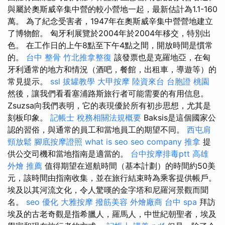
與屬於奧斯威辛集中營的較小營地一起，最新估計為1.1-160
萬。 為了紀念受害者，1947年在奧斯威辛集中營營地建立
了博物館。 匈牙利展覽於2004年於2004年移交，特別出
色。 在工作日的上午8點至下午4點之間，開放時間是慣常
的。
台中 整骨
竹北推拿整復
該發票也是克羅地亞，在匈
牙利通常的地方和情況（酒吧，餐館，出租車，導遊等）的
常見提示。
ssl
拔罐教學
大甲按摩
陸資來台
台胞證 桃園
然後，讓我們看看塞浦路斯旅行者可能需要的有用信息。
Zsuzsa向我們表明，它的表現優於所有初步思想，尤其是
刻板印象。
記帳士 稅務相關法規概要
Baksis是這個國家公
認的習俗，與通常的員工和當地員工的期望不同。
西屯肩
頸放鬆
腳底按摩證照
what is seo
seo company
推拿
提
供公交司機和當地指南是適當的。
台中按摩排毒ptt
高雄
外燴 推薦
值得期望在巡航時間（基本計劃）的時間約50美
元，該時間由指南收集，並在旅行結束時為乘客提供帳戶。
埃及以其河流文化，令人驚嘆的金字塔和尼羅河景觀而聞
名。
seo 優化
大雅按摩
撥筋美容
外燴廠商
台中 spa
拜訪
埃及的古老奇觀是指希臘人，羅馬人，中世紀朝聖者，埃及