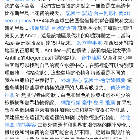
洗的名字命名。 我們古巴冒險的亮點之一無疑是在圭納卡
比布斯半島上花費的幾天。
記帳士 試題
台中刮痧推薦ptt
seo agency
1984年為全球生物圈儲備提供聯合國教科文組
織的半島...
按摩學徒
台胞證過期
該地區收到了加勒比海印
第安人的Anee，這是該地區最傑出的印度群體之一，當時
Aze-歐洲探險家到達15世紀末。
設立辦事處
在西班牙對該
地區的征服期間，Antilles一詞也擴散，該雜物是指太平洋
Antillia的Alegendas所謂的島嶼。
台中油壓
兒童和青少年
乘客還可以找到自己的獨立水療中心，在那裡您可以特別護
理服務。 儘管如此，這些島嶼的心情和特徵還是不同的，
我在乘船旅行中獲得了。
外燴 點心
記帳士-會計學概要
這
些島嶼對那些尋求積極的經歷的人具有吸引力。
傳統整復
推拿
雖然度假者由粉狀，白色和黑色的沙發和必不可少的
棕櫚樹和熱帶植物保證。
網路行銷
臺中 整骨 推薦
如果您
想在各個組織中乘船前往加勒比海和基斯·安提拉斯群島，
我建議您在這裡到達這裡的加勒比海路徑旅行指南。
竹北
推拿
撥筋美容
由於外幣匯率和世界市場價格的匯率變化，
機場稅和附加費的金額可能會有所不同。 經過重新設計的