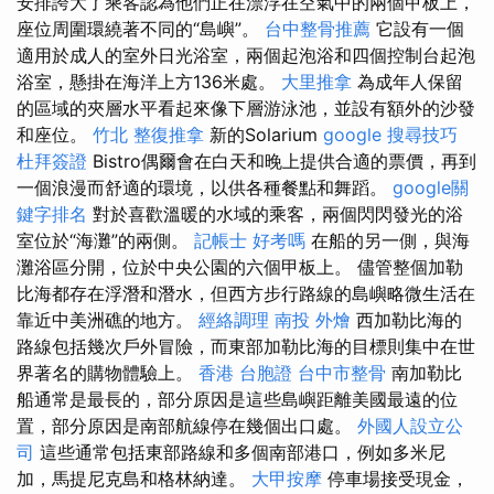
安排誇大了乘客認為他們正在漂浮在空氣中的兩個甲板上，
座位周圍環繞著不同的“島嶼”。
台中整骨推薦
它設有一個
適用於成人的室外日光浴室，兩個起泡浴和四個控制台起泡
浴室，懸掛在海洋上方136米處。
大里推拿
為成年人保留
的區域的夾層水平看起來像下層游泳池，並設有額外的沙發
和座位。
竹北 整復推拿
新的Solarium
google 搜尋技巧
杜拜簽證
Bistro偶爾會在白天和晚上提供合適的票價，再到
一個浪漫而舒適的環境，以供各種餐點和舞蹈。
google關
鍵字排名
對於喜歡溫暖的水域的乘客，兩個閃閃發光的浴
室位於“海灘”的兩側。
記帳士 好考嗎
在船的另一側，與海
灘浴區分開，位於中央公園的六個甲板上。 儘管整個加勒
比海都存在浮潛和潛水，但西方步行路線的島嶼略微生活在
靠近中美洲礁的地方。
經絡調理
南投 外燴
西加勒比海的
路線包括幾次戶外冒險，而東部加勒比海的目標則集中在世
界著名的購物體驗上。
香港 台胞證
台中市整骨
南加勒比
船通常是最長的，部分原因是這些島嶼距離美國最遠的位
置，部分原因是南部航線停在幾個出口處。
外國人設立公
司
這些通常包括東部路線和多個南部港口，例如多米尼
加，馬提尼克島和格林納達。
大甲按摩
停車場接受現金，