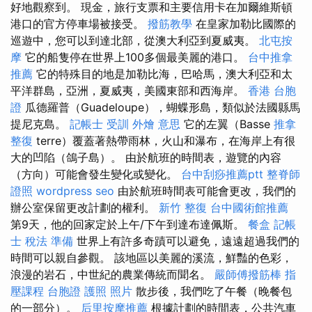
好地觀察到。 現金，旅行支票和主要信用卡在加爾維斯頓
港口的官方停車場被接受。
撥筋教學
在皇家加勒比國際的
巡遊中，您可以到達北部，從澳大利亞到夏威夷。
北屯按
摩
它的船隻停在世界上100多個最美麗的港口。
台中推拿
推薦
它的特殊目的地是加勒比海，巴哈馬，澳大利亞和太
平洋群島，亞洲，夏威夷，美國東部和西海岸。
香港 台胞
證
瓜德羅普（Guadeloupe），蝴蝶形島，類似於法國縣馬
提尼克島。
記帳士 受訓
外燴 意思
它的左翼（Basse
推拿
整復
terre）覆蓋著熱帶雨林，火山和瀑布，在海岸上有很
大的凹陷（鴿子島）。 由於航班的時間表，遊覽的內容
（方向）可能會發生變化或變化。
台中刮痧推薦ptt
整脊師
證照
wordpress seo
由於航班時間表可能會更改，我們的
辦公室保留更改計劃的權利。
新竹 整復
台中國術館推薦
第9天，他的回家定於上午/下午到達布達佩斯。
餐盒
記帳
士 稅法 準備
世界上有許多奇蹟可以避免，遠遠超過我們的
時間可以親自參觀。 該地區以美麗的溪流，鮮豔的色彩，
浪漫的岩石，中世紀的農業傳統而聞名。
嚴師傅撥筋棒
指
壓課程
台胞證 護照 照片
散步後，我們吃了午餐（晚餐包
的一部分）。
后里按摩推薦
根據計劃的時間表，公共汽車