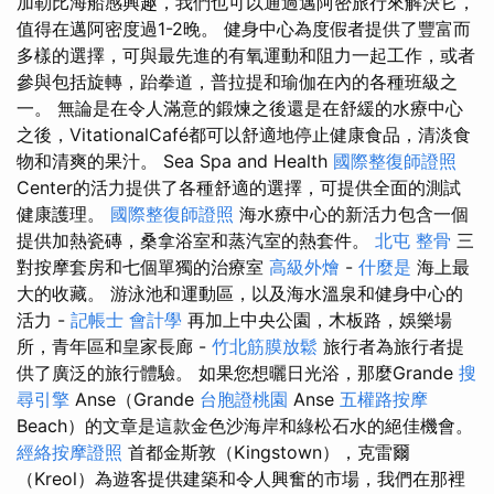
加勒比海船感興趣，我們也可以通過邁阿密旅行來解決它，
值得在邁阿密度過1-2晚。 健身中心為度假者提供了豐富而
多樣的選擇，可與最先進的有氧運動和阻力一起工作，或者
參與包括旋轉，跆拳道，普拉提和瑜伽在內的各種班級之
一。 無論是在令人滿意的鍛煉之後還是在舒緩的水療中心
之後，VitationalCafé都可以舒適地停止健康食品，清淡食
物和清爽的果汁。 Sea Spa and Health
國際整復師證照
Center的活力提供了各種舒適的選擇，可提供全面的測試
健康護理。
國際整復師證照
海水療中心的新活力包含一個
提供加熱瓷磚，桑拿浴室和蒸汽室的熱套件。
北屯 整骨
三
對按摩套房和七個單獨的治療室
高級外燴
-
什麼是
海上最
大的收藏。 游泳池和運動區，以及海水溫泉和健身中心的
活力 -
記帳士 會計學
再加上中央公園，木板路，娛樂場
所，青年區和皇家長廊 -
竹北筋膜放鬆
旅行者為旅行者提
供了廣泛的旅行體驗。 如果您想曬日光浴，那麼Grande
搜
尋引擎
Anse（Grande
台胞證桃園
Anse
五權路按摩
Beach）的文章是這款金色沙海岸和綠松石水的絕佳機會。
經絡按摩證照
首都金斯敦（Kingstown），克雷爾
（Kreol）為遊客提供建築和令人興奮的市場，我們在那裡