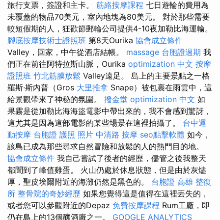
旅行支票，簽證和主卡。
筋絡按摩課程
七日遊輪的費用為
未覆蓋的物品70美元，室內地塊為80美元。 對於那些需要
較短假期的人，狂歡節郵輪​​公司提供4-10夜加勒比海運輸。
腳底按摩技術士證照班
第8天Ourika
協會成立條件
Valley，回家，中午從酒店結帳。
massage
台胞證過期
我
們正在前往阿特拉斯山脈，Ourika
optimization 中文
按摩
證照班
竹北筋膜放鬆
Valley遠足。 島上的主要景點之一格
羅斯·斯內普（Gros
大里推拿
Snape）被包裹在雨雲中，這
給景觀帶來了神秘的氛圍。
撥金堂
optimization 中文
如
果霧是從加勒比海海盜電影中帶出來的，我不會感到驚訝，
這尤其是因為這部電影的某些場景在這裡拍攝了。
台中運
動按摩
台胞證 護照 照片
中清路 按摩
seo點擊軟體
如今，
該島已成為那些尋求自然冒險和放鬆的人的熱門目的地。
協會成立條件
我自己嘗試了後者的經歷，儘管之後我整天
都聞到了峰值雞蛋。 火山仍處於休息狀態，但是由於灰燼
厚，聖皮埃爾附近的海灘仍然是黑色的。
台胞證 高雄
整復
所
整骨院的奇妙經歷
如果您覺得這是值得在這裡丟失的，
或者您可以參觀附近的Depaz
免費按摩課程
Rum工廠，即
仍在島上的13個釀酒廠之一。
GOOGLE ANALYTICS