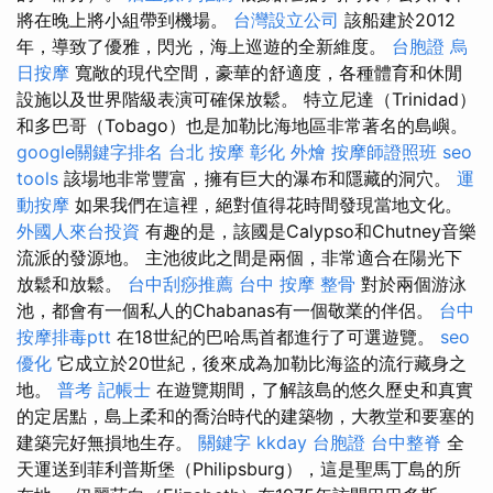
將在晚上將小組帶到機場。
台灣設立公司
該船建於2012
年，導致了優雅，閃光，海上巡遊的全新維度。
台胞證
烏
日按摩
寬敞的現代空間，豪華的舒適度，各種體育和休閒
設施以及世界階級表演可確保放鬆。 特立尼達（Trinidad）
和多巴哥（Tobago）也是加勒比海地區非常著名的島嶼。
google關鍵字排名
台北 按摩
彰化 外燴
按摩師證照班
seo
tools
該場地非常豐富，擁有巨大的瀑布和隱藏的洞穴。
運
動按摩
如果我們在這裡，絕對值得花時間發現當地文化。
外國人來台投資
有趣的是，該國是Calypso和Chutney音樂
流派的發源地。 主池彼此之間是兩個，非常適合在陽光下
放鬆和放鬆。
台中刮痧推薦
台中 按摩 整骨
對於兩個游泳
池，都會有一個私人的Chabanas有一個敬業的伴侶。
台中
按摩排毒ptt
在18世紀的巴哈馬首都進行了可選遊覽。
seo
優化
它成立於20世紀，後來成為加勒比海盜的流行藏身之
地。
普考 記帳士
在遊覽期間，了解該島的悠久歷史和真實
的定居點，島上柔和的喬治時代的建築物，大教堂和要塞的
建築完好無損地生存。
關鍵字
kkday 台胞證
台中整脊
全
天運送到菲利普斯堡（Philipsburg），這是聖馬丁島的所