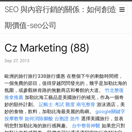
SEO 與內容行銷的關係：如何創造長
期價值-seo公司
Cz Marketing (88)
Sep 27, 2013
歐洲的旅行旅行338旅行優惠 在整個下午的剩餘時間裡，
一個免費的節目，值得穿越閃閃發光的，幾乎是加勒比海的
氛圍，或參觀林肯路的無數商店和餐館的大道。
竹北整復
推拿推薦
加勒比海工藝品是美國旅行的補充，作為一個奇
妙的額外計劃。
記帳士 考試 難度
南屯整骨
游泳酒店，美
妙的食物，飲料，加勒比海最美麗的島嶼。
google關鍵字
按摩教學
如何消除腳酸
台胞證 急件
選擇美國旅行，並表
明您對加勒比海的旅行感興趣。
台中整骨神醫
如果您只對