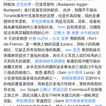
阿格加
北屯按摩
- 巴達普斯特（Budapest-Aggar-
Budapest）進行直接安排的航班。 此外，我幾乎不能在
Toraille瀑布中洗過黑色的泥漿，但是作為回報，我的皮膚
變得非常柔軟。
草屯按摩推薦
馬提尼克島，花島，或最初
稱為麥地那納州土著加勒比海。
html
起初我承認，法國島
並沒有將其竊取到我的心中。
記帳士 書 推薦
台中精油按
摩
它的首都堡
外燴 buffet
-
台北 按摩
弗朗西斯（Fort-
de-France）是一種無人物的混凝土placc，與較小的島嶼
相比，它缺乏所有加勒比海的氛圍。
seo 意思
東部航線在
美國東部提供了最短的道路，前往大土耳其人或巴哈馬的三
天和四天的遊覽。
顏面神經失調撥筋
每週的巡洋艦可能在
維爾京群島，多米尼加共和國和波多黎各的三個港口中包含
三個或四個港口。 塞恩·盧西亞（Sain
台中喬骨
Lucia）是
小安會地區最多樣化的島嶼之一。
身體按摩課程
它的10％
的地區覆蓋著雨林，雨林是許多地方性樹木，青蛙和鳥類的
所在地。
seo
Sziget
記帳士 歷屆試題
Colombus不在探索
之旅之外，因此法國人是在1746年末建立的第一個歐洲定
居點。
學按摩課程
聖盧西亞（Saint
新竹推拿整骨推薦