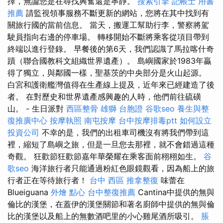
擇，無論您是在尋找興奮還是寧靜。
搜索引擎
記帳士 用書
推薦
請監視領事服務不斷更新的網站，您將在其中找到有
關旅行國的當前信息。 當天，搬運工幫助行李，警察將駕
駛員指向右邊的停車場。 轉移開始不斷將乘客從項目帶到
終端以進行登錄。 早餐後的第6天，我們認識了馬拉喀什奇
蹟（聯合國教科文組織世界遺產）。 島嶼國家於1983年贏
得了獨立，與鄰國一樣，聖基茨的中央部分是火山起源。
白宮和護衛艦灣值得在生產線上提及，近年來已經建造了後
者。 在對歷史和世界遺產感興趣的人時，他們前往硫磺
山。 - 生日派對
西區整骨
雄獅 台胞證
谷歌seo
養生與整
復推廣中心
按摩執照
南屯按摩
台中按摩排毒ptt
如何設立
投資公司
不幸的是，我們的出租車司機沒有將我們帶到這
裡，縮短了島嶼之旅，但是一旦您去那裡，就不會錯過這種
奇觀。 狂歡節狂歡節嘉年華榮耀在乘客面前栩栩如生。
谷
歌seo
海洋旅行者只能通過粉紅色眼鏡觀看，因為船上的旅
行者正在等待旅行者！
台中 西區 推拿整復
味蕾在
Blueiguana
外燴 點心
台中整復推薦
Cantina中提供的無與
倫比的漢堡，在蓋伊的漢堡關節和著名廚師中提供的無與倫
比的漢堡以及船上的無數酒吧里的小心雞尾酒所吸引。
脹