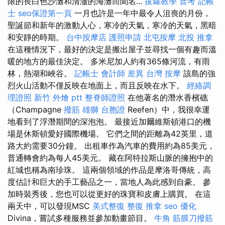
限的長白色沙灘和清澈的海灘而聞名...
拔罐教學
普考 記帳
士
seo保證第一頁
一月也許是一年中最令人沮喪的月份，
聖誕節和新年的激動人心，寒冷的天氣，寒冷的天氣，黑暗
和安靜的時期。
台中按摩店
護照申請
北屯按摩
北投 推拿
在這種情況下，最好的決定是搬出屋子並尋找一個有趣而溫
暖的地方的最佳決定。 多米尼加人約有365條河流，有雨
林，熱湖和峽谷。
記帳士 會計師 差異
台灣 按摩
該島的強
烈火山活動不僅反映在地面上，而且反映在水下。
經絡調
理證照
新竹 外燴 ptt
整脊師證照
在他著名的潛水香檳礁
（Champagne
撥筋
雄獅 台胞證
Reefen）中，我很幸運
地看到了浮潛期間的深泡泡。 最接近加爾維斯頓港口的機
場是休斯頓愛好國際機場。 它們之間的距離為42英里，道
路大約需要30分鐘。 出租車作為汽車的費用約為85美元，
普通轉會約為每人45美元。 藏在阿特拉斯山脈的擁抱中的
紅城也稱為南珍珠。 這兩個領域的作品是摩洛哥傳統，高
度估計和巨大的手工藝品之一，當地人為此感到自豪。 參
加時裝秀後，您也可以從更好的珠寶和皮膚上購買。 在這
兩天中，可以發現MSC
美式整復
整復 推拿
seo 優化
Divina，嘗試多種服務並參加動畫節目。
牛角 筋膜刀撥筋