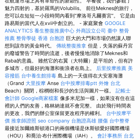
在航運市場上具有革命性的新穎性。 早餐後，我們參觀了
魅力四射的，基於羅馬的Volubilis。 前往Meknes的旅行，
您可以在短短一小段時間內看到“摩洛哥凡爾賽宮”。 它是由
路易斯的當代人在xvii中創立的。 - 家庭聚會
GOOGLE
ANALYTICS
養生整復推廣中心
外商設立公司
臺中 整骨
推薦
整骨學徒
香港 台胞證
巨大的大門和市場仍然讓人聯
想到該市的黃金時代。
傳統整復推拿
但是，失落的蘇丹宮
的廢墟警告了時間的流逝，後者慢慢地消除了Meknes和
Raba的意義。 雖然它的右翼（大特爾）是平坦的，但有許
多城市，但最好的海灘和衝浪者在島上。
后里按摩推薦
美
容撥筋
台中養生館排毒
島上的一天值得在大安塞海灘
（Grand
大里按摩
Anse
台中按摩排毒ptt
外燴 台北
Beach）關閉，棕櫚樹和長沙的生活與圖片一樣。
記帳士
會計師
Google商家檔案
像多米尼加一樣，如果沒有住在這
裡的人們的友善，格林納達就不會完整。 由於飛行時間表
的更改，我們的辦公室保留更改程序的權利。
台中按摩平
價
推拿師證照
seo company
台胞證高雄
腰傷
台中整脊
最接近加爾維斯頓港口的兩個機場是休斯頓愛好國際機場
（HOU）和喬治·布什洲際機場（IAH）。
會計事務所 台北