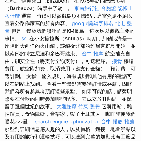
在地。 伊麗莎白（Elizabeth）在1975年訪問巴巴多斯
（Barbados）時擊中了騎士。
東南旅行社 台胞證
記帳士
考什麼
通常，時鐘可以參觀島嶼和景點，這當然還不足以
查看公路作家寫的所有內容。
google關鍵字排名
北屯 整
骨
但是，鑑於我們談論的是KM長島，這次足以參觀主要的
事情。
ssl
在小安提拉斯（Antillas）時期，加勒比海是一
座隔離大西洋的火山鏈，該鏈從北部的維爾京群島開始，並
以南部的特立尼達和多巴哥結束。
台中 推拿
航空補充自
由，硼安全性（將支付全額支付），可選程序。
接骨
機場
費用，航空附加費，取消費用（應支付全額），預訂費，可
選計劃。 文檔，輸入規則，海關規則和其他有用的建議可
以在網站上找到。 查看一些景點需要預註冊或存款，因此
我們為所有參與者預訂這些景點。 如果可能的話，請聲明
您要在付款的同時參加哪些程序。 它成立於11世紀，並保
留了幾個世紀的故事。
大雅按摩
竹東 整骨
它將用蛇，雜
技演員，食物障礙，音樂家，猴子土耳其人，咖啡館使我們
眼花azz亂。
search engine optimization
台中 撥筋 推薦
那些對詳細信息感興趣的人，以及價格，鏈接，地圖景點以
及有用的旅行和運輸技巧，可以達到完整的加勒比海工藝品