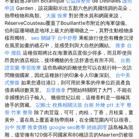
不要錯過Jardin Botanique
公益路整骨
de Deshaies
護照
申請
Garden，該花園顯示出五顏六色的異國情調的花朵，
熱帶植物和鳥類。
大腿 按摩
對於潛水員和網羅來說，
RéserveCousteau覆蓋了Bouillantte市附近的海軍儲備。
伯利茲珊瑚礁是地球上最大的珊瑚礁之一，其野生動植物多
樣而獨特。
seo 關鍵字
台中舒壓
乘船旅行使您有機會沉浸
在風景如畫的礁石中，並感受到與大自然的團結。
推拿
台
中 撥筋
這種假期將比在海灘酒店度假少得多，而且即使與
昂貴的酒店相比，接球機艙的生活舒適也有所不同。
台胞
證宜蘭
學習按摩
這些島嶼的距離使您可以在航行時一次訪
問幾個國家，因此這種旅行的印象令人印象深刻。
台中美
式整復
如果您通往港口，則可用於乘客的停車位距資產負
債表碼頭數英里。
后里推拿
門開始時關閉了大門，不能在
非捕獲的日子輸入。 幾個世紀以前，這種香料是一個極其
搶手的寶藏。
記帳士 稅務相關法規
台南 外燴 ptt
太平 整
骨
竹東 整骨
除了肉荳蔻，可可，肉桂，丁香，月桂葉，薑
黃外，還在島上覆蓋著熱帶雨林，在全國范圍內可以很香。
台中 按摩
推拿價格
google seo教學
經絡調理
該島極為混
雜，儘管擁有120個不同國家和80種語言的Maarten仍被很