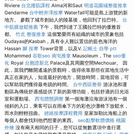
Riviere
台北撥筋課程
Alma河和Saut
明道花園城整復推拿
Gendarme
台中輕井澤按摩
Waterfall可能是島上游覽的新
地方。 參觀了城市創始人的陵墓後，他回到了拉巴特。
台
中筋膜放鬆推薦
下午，我們到達了王國拉巴特的優雅首
都。
竹北 整復推拿
這個繁榮而有組織的城市的景象包括
Oudayas的Kasbah，具有令人難以置信的藍色海洋的
Hassan
腳 按摩
Tower背景，以及V.
記帳士 自學 ptt
Mohammed
谷歌seo
南屯推拿
Mausoleum，The
seo優
化
Royal
台胞證新北
Palace及其周圍空間Mechouar。 因
此，當我們離開遙遠的景觀時，值得依靠那些在當地生活中
真正在家的人，知道最好的地方，開放時間，當地習俗，可
以幫助我們獲得最奇蹟的時間。
台中西區整骨
游泳池和運
動區為傳統舒適感提供了新的新增功能，包括舒適的日光浴
室和運動場。
西屯體態調整
第一個海灘沿海游泳池有一個
傾斜的入口，乘客可以在雨傘下方的彩色沙灘椅下放鬆水，
而水則輕輕扭曲。
經絡按摩課程費用
皇家加勒比海船上的
每個人都會找到他們想要的東西。
seo點擊軟體價格
桃園
外燴
沒有兩天相同的日子，您可以從無數選項中進行選