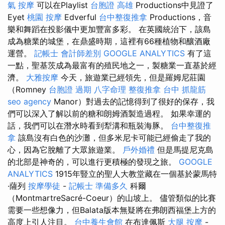
氣 按摩
可以在Playlist
台胞證 高雄
Productions中見證了
Eyet
桃園 按摩
Edverful
台中整復推拿
Productions，音
樂和舞蹈在投影儀中更加豐富多彩。 在英國統治下，該島
成為糖業的城堡，在鼎盛時期，這裡有66種植物和釀酒廠
運營。
記帳士 會計師差別
GOOGLE ANALYTICS
有了這
一點，聖基茨成為最富有的殖民地之一，製糖業一直基於經
濟。
大雅按摩
今天，旅遊業已經領先，但是羅姆尼莊園
（Romney
台胞證 過期
八字命理 整復推拿
台中 抓龍筋
seo agency
Manor）對過去的記憶得到了很好的保存，我
們可以深入了解以前的糖和朗姆酒製造過程。 如果幸運的
話，我們可以在潛水時看到犁溝和瓶裝海豚。
台中整復推
拿
該島沒有白色的沙灘，但多米尼卡可能已經偷走了我的
心，因為它脫離了大眾旅遊業。
戶外婚禮
但是馬提尼克島
的北部是神奇的，可以進行更積極的發現之旅。
GOOGLE
ANALYTICS
1915年豎立的聖人大教堂藏在一個基於蒙馬特
·薩列
按摩學徒
-
記帳士 準備多久
科爾
（MontmartreSacré-Coeur）的山坡上。 儘管類似的比賽
需要一些想像力，但Balata版本無疑將在弗朗西福堡上方的
高度上引人注目。
台中養生會館
在布達佩斯
大腿 按摩
-