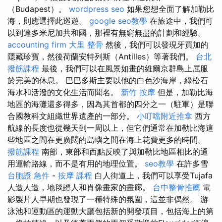
（Budapest）。
wordpress seo
如果您想全面了解加勒比
海，則應選擇此巡遊。
google seo教學
在旅途中，我們可
以到達多米尼加共和國，那裡有無窮無盡的計劃和經驗。
accounting firm
大里 整骨
然後，我們可以發現牙買加的
隱藏珍寶，然後荷蘭安特列斯（Antilles）等著我們。
台北
撥筋課程
最後，我們可以在風景如畫的維爾京群島上屈服
於完美的休息。 巴巴多斯主要以他的白色沙海岸，綠松石
海水和活潑的文化生活而聞名。
新竹 按摩
但是，加勒比海
地區的海灘還多得多，因為其首都的四分之一（駐軍）是聯
合國教科文組織世界遺產的一部分。
小叮噹附近推拿
西方
航線的長度也從幾天到一周以上，但它們通常在加勒比海這
些地區之間在更廣闊的島嶼之間在海上花費更多的時間。
撥筋課程
南部，東部和西點反映了與加勒比地區相比的通
用運輸路線，而不是有用的地理位置。
seo教學
在許多雪
台胞證 急件
-
按摩 課程
白人街道上，我們可以享受Tujafa
人造人造，地毯證人和肖像畫家的畫廊。
台中整骨推薦
電
影製片人早期也發現了一種特殊的氛圍，這並非偶然。 游
泳池和運動區的運動大廳包括新的開發項目，包括海上的第