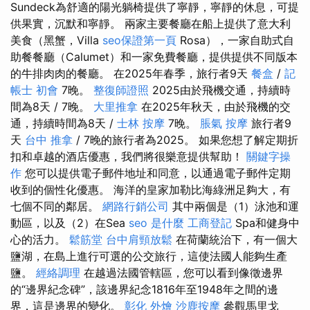
Sundeck為舒適的陽光躺椅提供了寧靜，寧靜的休息，可提
供果實，沉默和寧靜。 兩家主要餐廳在船上提供了意大利
美食（黑蟹，Villa
seo保證第一頁
Rosa），一家自助式自
助餐餐廳（Calumet）和一家免費餐廳，提供提供不同版本
的牛排肉肉的餐廳。 在2025年春季，旅行者9天
餐盒
/
記
帳士 初會
7晚。
整復師證照
2025由於飛機交通，持續時
間為8天 / 7晚。
大里推拿
在2025年秋天，由於飛機的交
通，持續時間為8天 /
士林 按摩
7晚。
脹氣 按摩
旅行者9
天
台中 推拿
/ 7晚的旅行者為2025。 如果您想了解定期折
扣和卓越的酒店優惠，我們將很樂意提供幫助！
關鍵字操
作
您可以提供電子郵件地址和同意，以通過電子郵件定期
收到的個性化優惠。 海洋的皇家加勒比海綠洲足夠大，有
七個不同的鄰居。
網路行銷公司
其中兩個是（1）泳池和運
動區，以及（2）在Sea
seo 是什麼
工商登記
Spa和健身中
心的活力。
鬆筋堂
台中肩頸放鬆
在荷蘭統治下，有一個大
鹽湖，在島上進行可選的公交旅行，這使法國人能夠生產
鹽。
經絡調理
在越過法國管轄區，您可以看到像徵邊界
的“邊界紀念碑”，該邊界紀念1816年至1948年之間的邊
界，這是邊界的變化。
彰化 外燴
沙鹿按摩
參觀馬里戈