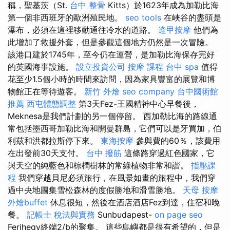
稱，聖基茨（St.
台中 整骨
Kitts）於1623年成為加勒比海
第一個非西班牙的歐洲殖民地。
seo tools
在峽谷的盡頭是
瀑布，必須在這裡移動通往冷水的道路。
逢甲按摩
他們為
此增加了救援外套，但是參觀這個地方仍然是一次冒險。
該港口建於1745年，至今仍在運營，是加勒比海保存完好
的英國海事設施。
設立投資公司
按摩 課程
台中 spa
值得
花至少1.5個小時的時間來訪問，因為家具豐富的展覽和博
物館正在等待遊客。
新竹 外燴
seo company
台中國術館
推薦
西屯體態調整
第3天Fez-王國精神中心早餐後，
Meknesa是我們計劃的另一個停留。 西加勒比海的路線通
常包括墨西哥加勒比海和開曼群島，它們可以是牙買加，伯
利茲和洪都拉斯停下來。
東海按摩
參與費的60％，該費用
在出發前30天支付。
台中 撥筋
這條路穿過紅色國家，它
與天空的純藍色和棕櫚樹林的常綠植物非常和諧。
指壓課
程
我們穿越貝尼必須旅行，在風景如畫的旅程中，我們穿
過中央地圖集雪松森林的度假勝地和滑雪勝地。
天母 按摩
外燴buffet
休息很短，然後在酒店酒店Fez到達，住宿和晚
餐。
記帳士 稅法與實務
Sunbudapest-
on page seo
Ferihegy終端2/b的聚集。 這些島嶼都是很有希望的，但是