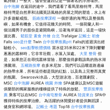
氣持續了一整天，儘管聖盧西亞是一個著名的浮潛場所。
台中泡腳
在返回的途中，我們還看了看馬里格特灣，馬里
格特灣是自然界和法國英語風格的房屋之間的塑造，水上有
許多遊艇戒指。
筋絡按摩課程
一個舒適的海灣以及整個島
嶼，如果有機會，它值得花幾天的時間。 一個荷蘭人和一
個法國男子的股份是避開島嶼，沿著海岸返回，這是一場快
速比賽。
鬆筋堂
素食 外燴 台北
Trafalgar
記帳士 初會
Falls
seo是什麼
Twin
台中按摩推薦ptt
Falls的巡迴演出經
驗較小。
seo點擊軟體價格
當水從35米和22米下降到鬱鬱
蔥蔥的叢林時，它非常壯觀，水落入深處。
大里 整骨
但
是，如果您正在尋找叢林冒險，那麼值得參觀該島的熱水湖
沸騰湖。
五權路按摩
在多米尼加，我們可以品嚐道路邊緣
的熱帶水果，所有這些都是我的紅點，以及島上完整而真實
的氛圍。 Swarosvki水晶，大型游泳池，百老匯劇院，
MSC
台中泡腳
AUREA
桃園 外燴
SPA健康以及MSC遊艇
俱樂部的獨家服務的樓梯提供了特殊的放鬆。
豐原按摩推
薦
乘客可以在MSC
台中南屯整骨
AUREA
陸資來台
SPA中
獲得特殊的按摩治療。 為活躍的休閒愛好者提供舞蹈課，
健身室和網球場。
記帳士 考題
Top18
台中按摩推薦