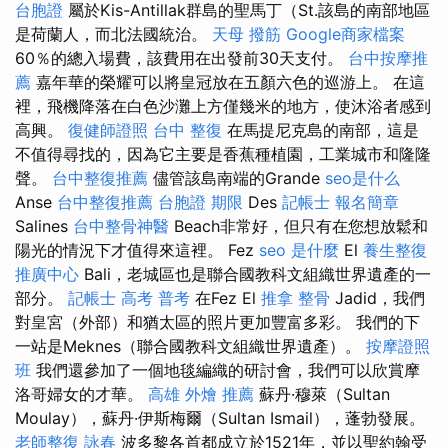
台胞證
屬於Kis-Antillak群島的聖馬丁（St.該島的南部地區
是荷蘭人，而北法國統治。
天母 撥筋
Google商家檔案
60％的總入場費，該費用在出發前30天支付。
台中按摩推
薦
嘉年華的榮耀可以將皇冠放在五顏六色的巡游上。 在這
裡，飛機降落在白色沙灘上方僅幾米的地方，使沐浴者感到
高興。
復健師證照
台中 整復
在馬提尼克島的南部，這是
不值得尋找的，因為它主要是香蕉種植園，工業城市和隆隆
聲。
台中整復推薦
儘管該島南端的Grande
seo是什么
Anse
台中整復推薦
台胞證 期限
Des
記帳士 報名簡章
Salines
台中整骨神醫
Beach非常好，但只有在您想放鬆和
陽光的情況下才值得來這裡。 Fez
seo 是什麼
El
養生整復
推廣中心
Bali，老城區也是聯合國教科文組織世界遺產的一
部分。
記帳士 高考 普考
在Fez El
推拿 整骨
Jadid，我們
對皇宮（外部）和猶太區的照片更加豐富多彩。 我們的下
一站是Meknes（聯合國教科文組織世界遺產）。
按摩證照
班
我們還參加了一個地毯編織的研討會，我們可以欣賞摩
洛哥婦女的才華。
高雄 外燴 推薦
蘇丹·穆萊（Sultan
Moulay），蘇丹·伊斯梅爾（Sultan Ismail），蓬勃發展。
老師整復 詠春
波多黎各首都成立於1521年，並以聖約翰受