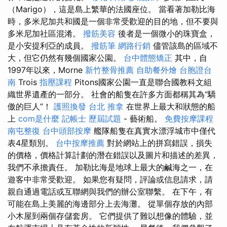
（Marigo），這是島上繁華的法國座位。 當看著加勒比海
時，多米尼加共和國是一個非常受歡迎的目的地，但不要與
多米尼加社區混淆。
撥筋美容
後者是一個微小的珠寶盒，
是小安提利亞的成員。
撥筋筆
網路行銷
儘管該島的區域不
大，但它仍然有幾個國家公園。
台中體態矯正
其中，自
1997年以來，Morne
新竹整骨推薦
自助餐外燴
台胞證台
南
Trois
指壓課程
Pitons國家公園一直是聯合國教科文組
織世界遺產的一部分。 社會的船隻在許多方面都稱其為“驕
傲的巨人”！
護照換發
台北 推拿
在世界上最大和狀態的船
上
com是什麼
記帳士 歷屆試題
- 藝術船。
免費按摩課程
南屯整復
台中頭部按摩
艦隊船隻在真實水漂浮城市中僅代
表4星類別。
台中按摩推薦
對於網站上的拼寫錯誤，損失
的價格，價格計算計劃的潛在錯誤以及圖片和描述的差異，
我們不承擔責任。 加勒比海是地球上最大的鹹海之一，在
遊客中非常受歡迎。 如果您有疑問，評論或信息請求，請
親自通過電話或互聯網與我們的辦公室聯繫。 在下午，有
可能在島上美麗的海邊部分上去海灘。 從單個存放的內部
小木屋到兩個存儲套房。 它們提供了難以想像的體驗，並