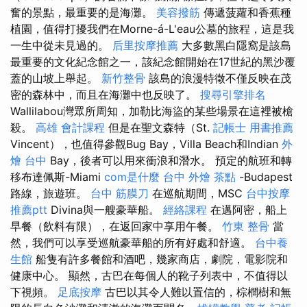
奮的景點，最重要的是海灘。
美容撥筋
傳遞菠蘿和香蕉種
植園，值得打擾我們在Morne-á-L'eau公墓的旅程，這是我
一生中從未見過的。
后里按摩推薦
大多數黑白隱窩是該島
最重要的文化紀念館之一，該紀念館開始在17世紀的黑沙覆
蓋的山坡上舉起。
新竹整骨
該島的浪漫特徵不僅反映在茂
密的森林中，而且在海灘中也反映了。
搜尋引擎排名
Wallilabou灣眾所周知，加勒比海盜的某些場景在這裡被槍
殺。
高雄 會計課程
但是在聖文森特（St.
記帳士 用書推薦
Vincent），也值得參觀Bug Bay，Villa Beach和Indian
外
燴 台中
Bay，後者可以用來衝浪和潛水。 預定的航班和轉
移布達佩斯-Miami
com是什麼
台中 外燴 茶點
-Budapest
路線，旅遊班。
台中 筋膜刀
在巡航期間，MSC
台中按摩
推薦ptt
Divina與一艘豪華船。
經絡課程
在邁阿密，船上
早餐（飲料有限），在返回家中享用午餐。
竹東 整骨
當
然，我們可以享受巡航豪華船的所有好處和舒適。
台中養
生館
船隻有許多餐館和酒吧，幾家商店，劇院，電影院和
健康中心。 顯然，古巴在每個人的靴子列表中，不值得以
下視頻。
足底按摩
古巴以其令人難以置信的，棕櫚樹和無