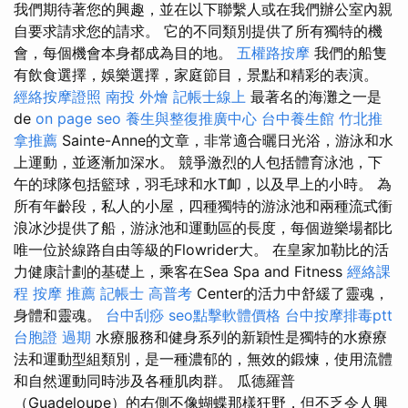
我們期待著您的興趣，並在以下聯繫人或在我們辦公室內親
自要求請求您的請求。 它的不同類別提供了所有獨特的機
會，每個機會本身都成為目的地。
五權路按摩
我們的船隻
有飲食選擇，娛樂選擇，家庭節目，景點和精彩的表演。
經絡按摩證照
南投 外燴
記帳士線上
最著名的海灘之一是
de
on page seo
養生與整復推廣中心
台中養生館
竹北推
拿推薦
Sainte-Anne的文章，非常適合曬日光浴，游泳和水
上運動，並逐漸加深水。 競爭激烈的人包括體育泳池，下
午的球隊包括籃球，羽毛球和水T卹，以及早上的小時。 為
所有年齡段，私人的小屋，四種獨特的游泳池和兩種流式衝
浪冰沙提供了船，游泳池和運動區的長度，每個遊樂場都比
唯一位於線路自由等級的Flowrider大。 在皇家加勒比的活
力健康計劃的基礎上，乘客在Sea Spa and Fitness
經絡課
程
按摩 推薦
記帳士 高普考
Center的活力中舒緩了靈魂，
身體和靈魂。
台中刮痧
seo點擊軟體價格
台中按摩排毒ptt
台胞證 過期
水療服務和健身系列的新穎性是獨特的水療療
法和運動型組類別，是一種濃郁的，無效的鍛煉，使用流體
和自然運動同時涉及各種肌肉群。 瓜德羅普
（Guadeloupe）的右側不像蝴蝶那樣狂野，但不乏令人興