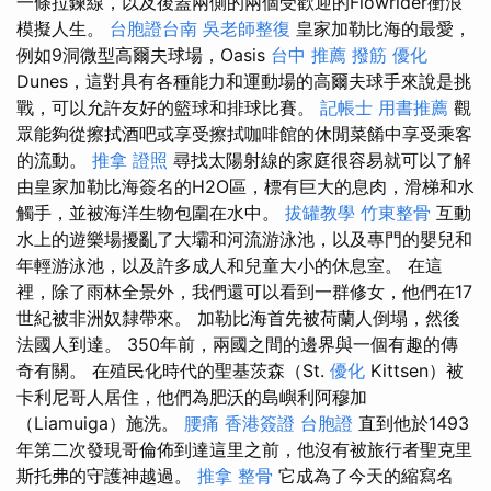
一條拉鍊線，以及後蓋兩側的兩個受歡迎的Flowrider衝浪
模擬人生。
台胞證台南
吳老師整復
皇家加勒比海的最愛，
例如9洞微型高爾夫球場，Oasis
台中 推薦 撥筋
優化
Dunes，這對具有各種能力和運動場的高爾夫球手來說是挑
戰，可以允許友好的籃球和排球比賽。
記帳士 用書推薦
觀
眾能夠從擦拭酒吧或享受擦拭咖啡館的休閒菜餚中享受乘客
的流動。
推拿 證照
尋找太陽射線的家庭很容易就可以了解
由皇家加勒比海簽名的H2O區，標有巨大的息肉，滑梯和水
觸手，並被海洋生物包圍在水中。
拔罐教學
竹東整骨
互動
水上的遊樂場擾亂了大壩和河流游泳池，以及專門的嬰兒和
年輕游泳池，以及許多成人和兒童大小的休息室。 在這
裡，除了雨林全景外，我們還可以看到一群修女，他們在17
世紀被非洲奴隸帶來。 加勒比海首先被荷蘭人倒塌，然後
法國人到達。 350年前，兩國之間的邊界與一個有趣的傳
奇有關。 在殖民化時代的聖基茨森（St.
優化
Kittsen）被
卡利尼哥人居住，他們為肥沃的島嶼利阿穆加
（Liamuiga）施洗。
腰痛
香港簽證 台胞證
直到他於1493
年第二次發現哥倫佈到達這里之前，他沒有被旅行者聖克里
斯托弗的守護神越過。
推拿 整骨
它成為了今天的縮寫名