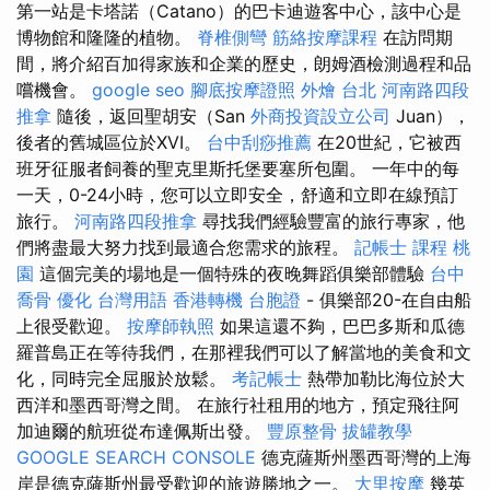
第一站是卡塔諾（Catano）的巴卡迪遊客中心，該中心是
博物館和隆隆的植物。
脊椎側彎
筋絡按摩課程
在訪問期
間，將介紹百加得家族和企業的歷史，朗姆酒檢測過程和品
嚐機會。
google seo
腳底按摩證照
外燴 台北
河南路四段
推拿
隨後，返回聖胡安（San
外商投資設立公司
Juan），
後者的舊城區位於XVI。
台中刮痧推薦
在20世紀，它被西
班牙征服者飼養的聖克里斯托堡要塞所包圍。 一年中的每
一天，0-24小時，您可以立即安全，舒適和立即在線預訂
旅行。
河南路四段推拿
尋找我們經驗豐富的旅行專家，他
們將盡最大努力找到最適合您需求的旅程。
記帳士 課程 桃
園
這個完美的場地是一個特殊的夜晚舞蹈俱樂部體驗
台中
喬骨
優化 台灣用語
香港轉機 台胞證
- 俱樂部20-在自由船
上很受歡迎。
按摩師執照
如果這還不夠，巴巴多斯和瓜德
羅普島正在等待我們，在那裡我們可以了解當地的美食和文
化，同時完全屈服於放鬆。
考記帳士
熱帶加勒比海位於大
西洋和墨西哥灣之間。 在旅行社租用的地方，預定飛往阿
加迪爾的航班從布達佩斯出發。
豐原整骨
拔罐教學
GOOGLE SEARCH CONSOLE
德克薩斯州墨西哥灣的上海
岸是德克薩斯州最受歡迎的旅遊勝地之一。
大里按摩
幾英