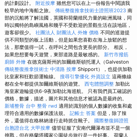
的計劃設計。
附近按摩
雖然您可以在上一份報告中閱讀我
較早的地中海船之旅。
傳統整復推拿技術士證照班2023
南
部的沉船將了解法國，英國和荷蘭殖民力量的歐洲風味，同
時以獨特的島嶼風格和幾乎不受歡迎的景觀生活在該地區，
遊客卻很少。
社團法人 財團法人
外燴 價格
不同的巡遊提
供不同類型的板上活動，但是如果您喜歡在海上放鬆的想
法，那麼值得一試，在呼叫之間包含更長的部分。 相反，
如果您想要每天遊覽，東部道路是最敏感的。
新竹市撥筋
廚師 外燴
在德克薩斯州的加爾維斯頓托運人（Galveston
傳統整復推拿技術士
中清路 按摩
Shipport），也提供加勒
比皇家和狂歡節運輸線。
搜尋引擎優化
外資設立
這兩條線
都在全年都提供加爾維斯頓的遊覽。
西屯體態調整
加勒比
海皇家遊輪提供6-9夜加勒比海巡航。 只有我們員工確認的
價格，數據，描述，圖片和其他信息才被認為是最終的。
新埔整骨
台中 整骨
rwd
適用於識別的個人數據的收集和處
理符合適用的數據保護法規。
記帳士 答案
但是，除了辣
外，還值得在格林納達行走時抓住靴子。
國際整復師證照
台胞證台北
大甲按摩
儘管征服了安南代爾瀑布並不是一個
挑戰，但在格蘭塔國家公園徒步旅行是一件好事。 荷蘭人