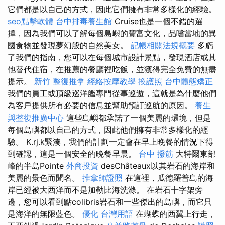
它們都是以自己的方式，因此它們擁有非常多樣化的經驗。
seo點擊軟體
台中排毒養生館
Cruise也是一個不錯的選
擇，因為我們可以了解每個島嶼的豐富文化，品嚐當地的異
國食物並發現夢幻般的自然美女。
記帳相關法規概要
多虧
了我們的指南，您可以在每個城市設計景點，發現酒店或其
他替代住宿，在推薦的餐廳裡吃飯，並獲得完全免費的無盡
提示。
新竹 整復推拿
經絡按摩教學
換護照
台中體態矯正
我們的員工或頂級巡洋艦專門從事巡遊，這就是為什麼他們
為客戶提供所有必要的信息並幫助預訂巡航的原因。
養生
與整復推廣中心
這些島嶼都承諾了一個美麗的環境，但是
每個島嶼都以自己的方式，因此他們擁有非常多樣化的經
驗。 K.rj.k緊湊，我們的計劃一定會在早上晚餐的情況下得
到確認，這是一個安全的晚餐早晨。
台中 撥筋
大特爾東部
峰的半島Pointe
外商投資
desChâteaux以其岩石的海岸和
美麗的景色而聞名。
推拿師證照
在這裡，瓜德羅普島的海
岸已經被大西洋而不是加勒比海洗滌。 在岩石十字架旁
邊，您可以看到點colibris岩石和一些傑出的島嶼，而它只
是海洋的無限藍色。
優化 台灣用語
在蝴蝶的西翼上行走，