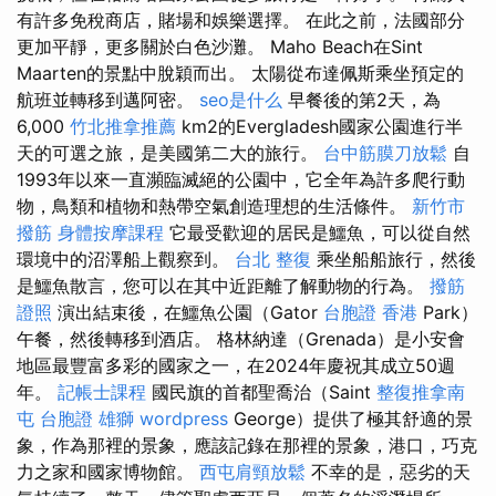
有許多免稅商店，賭場和娛樂選擇。 在此之前，法國部分
更加平靜，更多關於白色沙灘。 Maho Beach在Sint
Maarten的景點中脫穎而出。 太陽從布達佩斯乘坐預定的
航班並轉移到邁阿密。
seo是什么
早餐後的第2天，為
6,000
竹北推拿推薦
km2的Evergladesh國家公園進行半
天的可選之旅，是美國第二大的旅行。
台中筋膜刀放鬆
自
1993年以來一直瀕臨滅絕的公園中，它全年為許多爬行動
物，鳥類和植物和熱帶空氣創造理想的生活條件。
新竹市
撥筋
身體按摩課程
它最受歡迎的居民是鱷魚，可以從自然
環境中的沼澤船上觀察到。
台北 整復
乘坐船船旅行，然後
是鱷魚散言，您可以在其中近距離了解動物的行為。
撥筋
證照
演出結束後，在鱷魚公園（Gator
台胞證 香港
Park）
午餐，然後轉移到酒店。 格林納達（Grenada）是小安會
地區最豐富多彩的國家之一，在2024年慶祝其成立50週
年。
記帳士課程
國民旗的首都聖喬治（Saint
整復推拿南
屯
台胞證 雄獅
wordpress
George）提供了極其舒適的景
象，作為那裡的景象，應該記錄在那裡的景象，港口，巧克
力之家和國家博物館。
西屯肩頸放鬆
不幸的是，惡劣的天