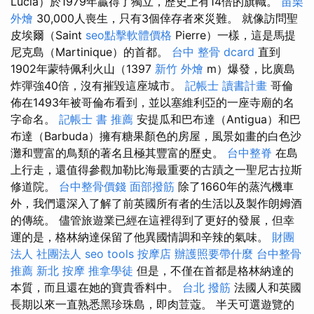
Lucia）於1979年贏得了獨立，歷史上有14倍的旗幟。
苗栗
外燴
30,000人喪生，只有3個倖存者來災難。 就像訪問聖
皮埃爾（Saint
seo點擊軟體價格
Pierre）一樣，這是馬提
尼克島（Martinique）的首都。
台中 整骨 dcard
直到
1902年蒙特佩利火山（1397
新竹 外燴
m）爆發，比廣島
炸彈強40倍，沒有摧毀這座城市。
記帳士 讀書計畫
哥倫
佈在1493年被哥倫布看到，並以塞維利亞的一座寺廟的名
字命名。
記帳士 書 推薦
安提瓜和巴布達（Antigua）和巴
布達（Barbuda）擁有糖果顏色的房屋，風景如畫的白色沙
灘和豐富的鳥類的著名且極其豐富的歷史。
台中整脊
在島
上行走，還值得參觀加勒比海最重要的古蹟之一聖尼古拉斯
修道院。
台中整骨價錢
面部撥筋
除了1660年的蒸汽機車
外，我們還深入了解了前英國所有者的生活以及製作朗姆酒
的傳統。 儘管旅遊業已經在這裡得到了更好的發展，但幸
運的是，格林納達保留了他異國情調和辛辣的氣味。
財團
法人 社團法人
seo tools
按摩店
辦護照要帶什麼
台中整骨
推薦
新北 按摩
推拿學徒
但是，不僅在首都是格林納達的
本質，而且還在她的寶貴香料中。
台北 撥筋
法國人和英國
長期以來一直熟悉黑珍珠島，即肉荳蔻。 半天可選遊覽的