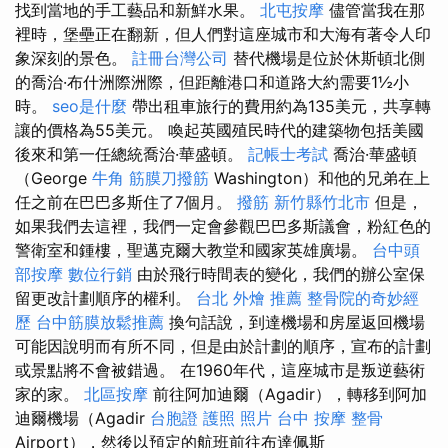
找到當地的手工藝品和新鮮水果。
北屯按摩
儘管當我在那
裡時，堡壘正在翻新，但人們對這座城市和大海有著令人印
象深刻的景色。
註冊台灣公司
替代機場是位於休斯頓北側
的喬治·布什洲際洲際，但距離港口和道路大約需要1½小
時。
seo是什麼
帶出租車旅行的費用約為135美元，共享轉
讓的價格為55美元。 喚起英國殖民時代的建築物包括美國
後來和第一任總統喬治·華盛頓。
記帳士考試
喬治·華盛頓
（George
牛角 筋膜刀撥筋
Washington）和他的兄弟在上
任之前在巴巴多斯住了7個月。
撥筋 新竹縣竹北市
但是，
如果我們去這裡，我們一定會參觀巴巴多斯議會，粉紅色的
警衛室和鍾樓，聖邁克爾大教堂和國家英雄廣場。
台中頭
部按摩
數位行銷
由於飛行時間表的變化，我們的辦公室保
留更改計劃順序的權利。
台北 外燴 推薦
整骨院的奇妙經
歷
台中筋膜放鬆推薦
換句話說，到達機場和房屋返回機場
可能因說明而有所不同，但是由於計劃的順序，宣布的計劃
或景點將不會被錯過。 在1960年代，這座城市是叛逆藝術
家的家。
北區按摩
前往阿加迪爾（Agadir），轉移到阿加
迪爾機場（Agadir
台胞證 護照 照片
台中 按摩 整骨
Airport），然後以預定的航班前往布達佩斯